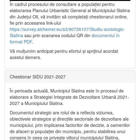
În cadrul procesului de consultare a populaţiei pentru
elaborarea Planului Urbanistic General al Municipiului Slatina
din Județul Olt, vă invităm să completați chestionarul online,
fie prin accesarea link-ului
https://survey.alchemer.eu/s3/90726107/Studiu-sociologic-
Slatina
sau prin scanarea codului QR din
documentul în
format PDF
.
Vă mulţumim anticipat pentru efortul şi sprijinul acordat
acestui demers.
Chestionar SIDU 2021-2027
În perioada actuală, Municipiul Slatina este în procesul de
elaborare a Strategiei Integrate de Dezvoltare Urbană 2021‐
2027 a Municipiului Slatina.
Documentul strategic are rolul de a reflecta viziunea,
obiectivele strategice și direcțiile sectoriale de dezvoltare ale
municipiului, prin implicarea factorilor de decizie, a oamenilor
de afaceri și populației din municipiu, pentru stabilirea unui
consens în ceea ce privește viitorul municipiului Slatina,