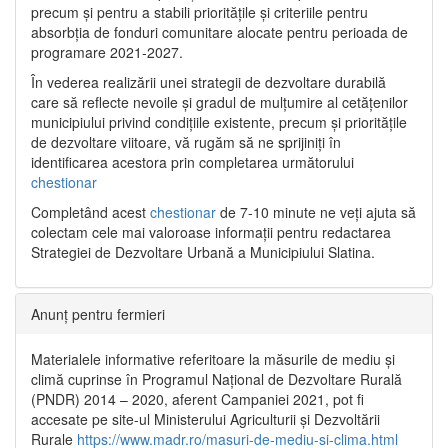
precum și pentru a stabili prioritățile și criteriile pentru
absorbția de fonduri comunitare alocate pentru perioada de
programare 2021-2027.
În vederea realizării unei strategii de dezvoltare durabilă
care să reflecte nevoile și gradul de mulțumire al cetățenilor
municipiului privind condițiile existente, precum și prioritățile
de dezvoltare viitoare, vă rugăm să ne sprijiniți în
identificarea acestora prin completarea următorului
chestionar
Completând acest
chestionar
de 7-10 minute ne veți ajuta să
colectam cele mai valoroase informații pentru redactarea
Strategiei de Dezvoltare Urbană a Municipiului Slatina.
Anunț pentru fermieri
Materialele informative referitoare la măsurile de mediu și
climă cuprinse în Programul Național de Dezvoltare Rurală
(PNDR) 2014 – 2020, aferent Campaniei 2021, pot fi
accesate pe site-ul Ministerului Agriculturii și Dezvoltării
Rurale
https://www.madr.ro/masuri-de-mediu-si-clima.html