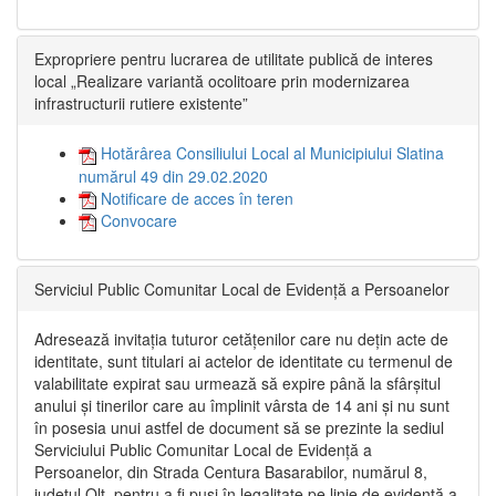
Expropriere pentru lucrarea de utilitate publică de interes
local „Realizare variantă ocolitoare prin modernizarea
infrastructurii rutiere existente”
Hotărârea Consiliului Local al Municipiului Slatina
numărul 49 din 29.02.2020
Notificare de acces în teren
Convocare
Serviciul Public Comunitar Local de Evidență a Persoanelor
Adresează invitația tuturor cetățenilor care nu dețin acte de
identitate, sunt titulari ai actelor de identitate cu termenul de
valabilitate expirat sau urmează să expire până la sfârșitul
anului și tinerilor care au împlinit vârsta de 14 ani și nu sunt
în posesia unui astfel de document să se prezinte la sediul
Serviciului Public Comunitar Local de Evidență a
Persoanelor, din Strada Centura Basarabilor, numărul 8,
județul Olt, pentru a fi puși în legalitate pe linie de evidență a