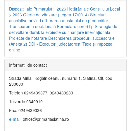
Dispoziţii ale Primarului > 2026
Hotărâri ale Consiliului Local
> 2026
Oferte de vânzare (Legea 17/2014)
Structuri
asociative privind eliberarea atestatului de producător
Transparenţa decizională
Formulare cereri tip
Strategia de
dezvoltare durabilă
Proiecte cu finanţare internaţională
Proiecte de hotărâre
Deschiderea procedurii succesorale
(Anexa 2)
DDI - Executori judecătorești
Taxe şi impozite
online
Informaţii de contact
Strada Mihail Kogălniceanu, numărul 1, Slatina, Olt, cod
230080
Telefon 0249439377, 0249439233
Telverde 0349919
Fax: 0249439336
e-mail:
office@primariaslatina.ro