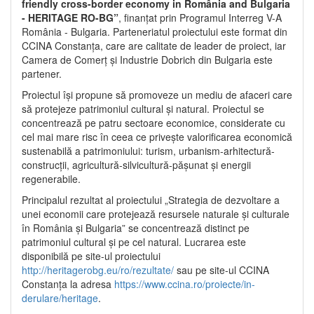
friendly cross-border economy in România and Bulgaria
- HERITAGE RO-BG”
, finanțat prin Programul Interreg V-A
România - Bulgaria. Parteneriatul proiectului este format din
CCINA Constanța, care are calitate de leader de proiect, iar
Camera de Comerț și Industrie Dobrich din Bulgaria este
partener.
Proiectul își propune să promoveze un mediu de afaceri care
să protejeze patrimoniul cultural și natural. Proiectul se
concentrează pe patru sectoare economice, considerate cu
cel mai mare risc în ceea ce privește valorificarea economică
sustenabilă a patrimoniului: turism, urbanism-arhitectură-
construcții, agricultură-silvicultură-pășunat și energii
regenerabile.
Principalul rezultat al proiectului „Strategia de dezvoltare a
unei economii care protejează resursele naturale și culturale
în România și Bulgaria” se concentrează distinct pe
patrimoniul cultural și pe cel natural. Lucrarea este
disponibilă pe site-ul proiectului
http://heritagerobg.eu/ro/rezultate/
sau pe site-ul CCINA
Constanța la adresa
https://www.ccina.ro/proiecte/in-
derulare/heritage
.