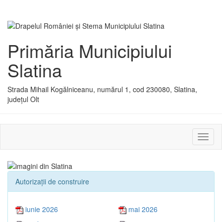
Primăria Municipiului
Slatina
Strada Mihail Kogălniceanu, numărul 1, cod 230080, Slatina,
județul Olt
Activ
sau
dezac
meniu
Autorizaţii de construire
iunie 2026
mai 2026