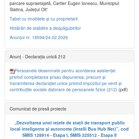
parcare supraetajată, Cartier Eugen Ionescu, Municipiul
Slatina, Județul Olt”
Tabel cu imobilele și cu proprietarii
Hotărâri de stabilire a despăgubirilor
Anunțul nr. 18594/24.02.2026
Anunț - Declarația unică 212
Persoanele desemnate pentru acordarea asistenței
privind completarea și/sau depunerea, precum și
transmiterea declarației unice privind impozitul pe venit și
contribuțiile sociale datorare de persoanele fizice (212)
(pdf)
Comunicat de presă proiecte
„Dezvoltarea unei rețele de stații de transport public
local inteligente și autonome (Intelli Bus Hub Net)”, cod
SMIS 128914 - Etapa I, SMIS 325512 - Etapa II