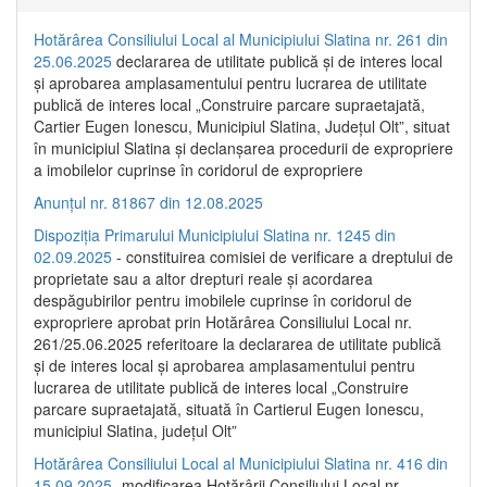
Hotărârea Consiliului Local al Municipiului Slatina nr. 261 din
25.06.2025
declararea de utilitate publică și de interes local
și aprobarea amplasamentului pentru lucrarea de utilitate
publică de interes local „Construire parcare supraetajată,
Cartier Eugen Ionescu, Municipiul Slatina, Județul Olt”, situat
în municipiul Slatina și declanșarea procedurii de expropriere
a imobilelor cuprinse în coridorul de expropriere
Anunțul nr. 81867 din 12.08.2025
Dispoziția Primarului Municipiului Slatina nr. 1245 din
02.09.2025
- constituirea comisiei de verificare a dreptului de
proprietate sau a altor drepturi reale și acordarea
despăgubirilor pentru imobilele cuprinse în coridorul de
expropriere aprobat prin Hotărârea Consiliului Local nr.
261/25.06.2025 referitoare la declararea de utilitate publică
și de interes local și aprobarea amplasamentului pentru
lucrarea de utilitate publică de interes local „Construire
parcare supraetajată, situată în Cartierul Eugen Ionescu,
municipiul Slatina, județul Olt”
Hotărârea Consiliului Local al Municipiului Slatina nr. 416 din
15.09.2025
- modificarea Hotărârii Consiliului Local nr.