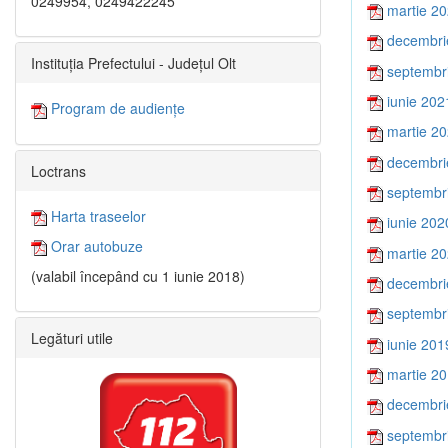
0249954, 0249422245
martie 2
decembri
Instituția Prefectului - Județul Olt
septembr
iunie 202
Program de audiențe
martie 2
decembri
Loctrans
septembr
Harta traseelor
iunie 202
Orar autobuze
martie 2
(valabil începând cu 1 iunie 2018)
decembri
septembr
Legături utile
iunie 201
martie 2
decembri
septembr