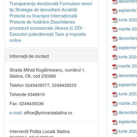
decembri
Transparenţa decizională
Formulare cereri
tip
Strategia de dezvoltare durabilă
septembr
Proiecte cu finanţare internaţională
iunie 202
Proiecte de hotărâre
Deschiderea
procedurii succesorale (Anexa 2)
DDI -
martie 2
Executori judecătorești
Taxe şi impozite
decembri
online
septembr
Informaţii de contact
iunie 202
martie 2
Strada Mihail Kogălniceanu, numărul 1,
decembri
Slatina, Olt, cod 230080
septembr
Telefon 0249439377, 0249439233
iunie 202
Telverde 0349919
martie 2
Fax: 0249439336
decembri
e-mail:
office@primariaslatina.ro
septembr
iunie 202
Intervenții Poliția Locală Slatina