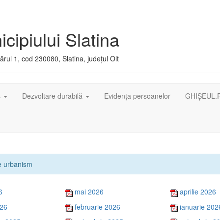
cipiului Slatina
rul 1, cod 230080, Slatina, județul Olt
ș
Dezvoltare durabilă
Evidența persoanelor
GHIȘEUL.
de urbanism
6
mai 2026
aprilie 2026
026
februarie 2026
ianuarie 202