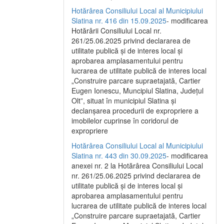
Hotărârea Consiliului Local al Municipiului
Slatina nr. 416 din 15.09.2025
- modificarea
Hotărârii Consiliului Local nr.
261/25.06.2025 privind declararea de
utilitate publică și de interes local și
aprobarea amplasamentului pentru
lucrarea de utilitate publică de interes local
„Construire parcare supraetajată, Cartier
Eugen Ionescu, Muncipiul Slatina, Județul
Olt”, situat în municipiul Slatina și
declanșarea procedurii de expropriere a
imobilelor cuprinse în coridorul de
expropriere
Hotărârea Consiliului Local al Municipiului
Slatina nr. 443 din 30.09.2025
- modificarea
anexei nr. 2 la Hotărârea Consiliului Local
nr. 261/25.06.2025 privind declararea de
utilitate publică şi de interes local şi
aprobarea amplasamentului pentru
lucrarea de utilitate publică de interes local
„Construire parcare supraetajată, Cartier