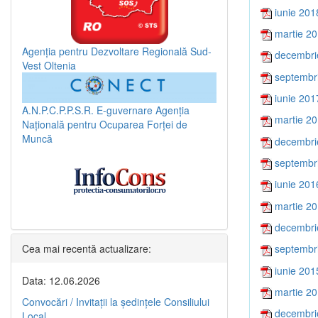
iunie 201
martie 2
Agenția pentru Dezvoltare Regională Sud-
decembri
Vest Oltenia
septembr
iunie 201
A.N.P.C.P.P.S.R.
E-guvernare
Agenția
martie 2
Națională pentru Ocuparea Forței de
Muncă
decembri
septembr
iunie 201
martie 2
decembri
Cea mai recentă actualizare:
septembr
iunie 201
Data: 12.06.2026
martie 2
Convocări / Invitaţii la şedinţele Consiliului
decembri
Local