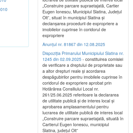
010
„Construire parcare supraetajată, Cartier
2010
Eugen Ionescu, Municipiul Slatina, Județul
Olt”, situat în municipiul Slatina și
declanșarea procedurii de expropriere a
imobilelor cuprinse în coridorul de
expropriere
Anunțul nr. 81867 din 12.08.2025
Dispoziția Primarului Municipiului Slatina nr.
1245 din 02.09.2025
- constituirea comisiei
de verificare a dreptului de proprietate sau
a altor drepturi reale și acordarea
despăgubirilor pentru imobilele cuprinse în
coridorul de expropriere aprobat prin
Hotărârea Consiliului Local nr.
261/25.06.2025 referitoare la declararea
de utilitate publică și de interes local și
aprobarea amplasamentului pentru
lucrarea de utilitate publică de interes local
„Construire parcare supraetajată, situată în
Cartierul Eugen Ionescu, municipiul
Slatina, județul Olt”