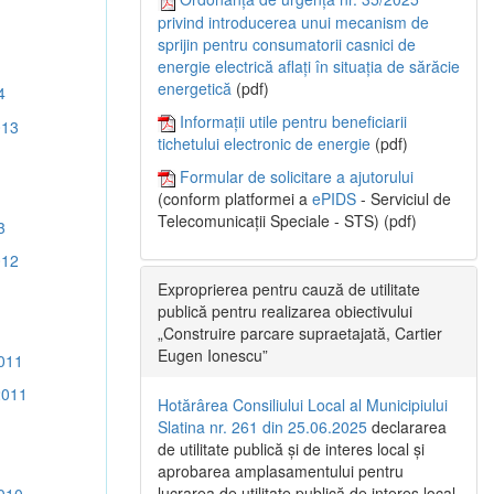
privind introducerea unui mecanism de
sprijin pentru consumatorii casnici de
energie electrică aflați în situația de sărăcie
energetică
(pdf)
4
Informații utile pentru beneficiarii
013
tichetului electronic de energie
(pdf)
Formular de solicitare a ajutorului
(conform platformei a
ePIDS
- Serviciul de
Telecomunicații Speciale - STS) (pdf)
3
012
Exproprierea pentru cauză de utilitate
publică pentru realizarea obiectivului
„Construire parcare supraetajată, Cartier
Eugen Ionescu”
011
2011
Hotărârea Consiliului Local al Municipiului
Slatina nr. 261 din 25.06.2025
declararea
de utilitate publică și de interes local și
aprobarea amplasamentului pentru
lucrarea de utilitate publică de interes local