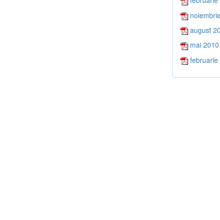
februarie
noiembri
august 2
mai 2010
februarie