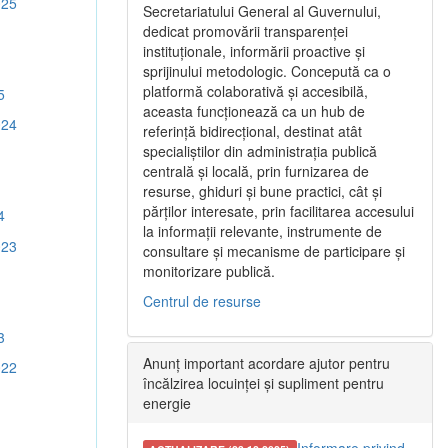
025
Secretariatului General al Guvernului,
dedicat promovării transparenței
instituționale, informării proactive și
sprijinului metodologic. Concepută ca o
platformă colaborativă și accesibilă,
5
aceasta funcționează ca un hub de
024
referință bidirecțional, destinat atât
specialiștilor din administrația publică
centrală și locală, prin furnizarea de
resurse, ghiduri și bune practici, cât și
părților interesate, prin facilitarea accesului
4
la informații relevante, instrumente de
023
consultare și mecanisme de participare și
monitorizare publică.
Centrul de resurse
3
Anunț important acordare ajutor pentru
022
încălzirea locuinței și supliment pentru
energie