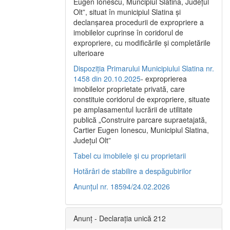
Eugen Ionescu, Muncipiul Slatina, Judeţul
Olt”, situat în municipiul Slatina şi
declanşarea procedurii de expropriere a
imobilelor cuprinse în coridorul de
expropriere, cu modificările şi completările
ulterioare
Dispoziția Primarului Municipiului Slatina nr.
1458 din 20.10.2025
- exproprierea
imobilelor proprietate privată, care
constituie coridorul de expropriere, situate
pe amplasamentul lucrării de utilitate
publică „Construire parcare supraetajată,
Cartier Eugen Ionescu, Municipiul Slatina,
Județul Olt”
Tabel cu imobilele și cu proprietarii
Hotărâri de stabilire a despăgubirilor
Anunțul nr. 18594/24.02.2026
Anunț - Declarația unică 212