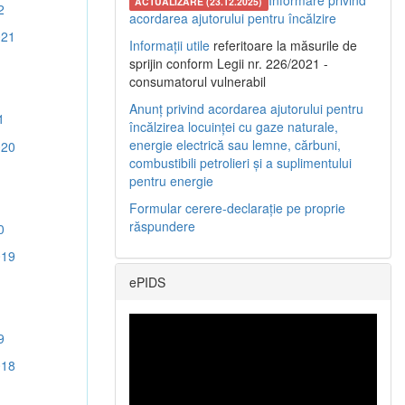
Informare privind
ACTUALIZARE (23.12.2025)
2
acordarea ajutorului pentru încălzire
021
Informații utile
referitoare la măsurile de
sprijin conform Legii nr. 226/2021 -
consumatorul vulnerabil
Anunț privind acordarea ajutorului pentru
1
încălzirea locuinței cu gaze naturale,
energie electrică sau lemne, cărbuni,
020
combustibili petrolieri și a suplimentului
pentru energie
Formular cerere-declarație pe proprie
răspundere
0
019
ePIDS
9
018