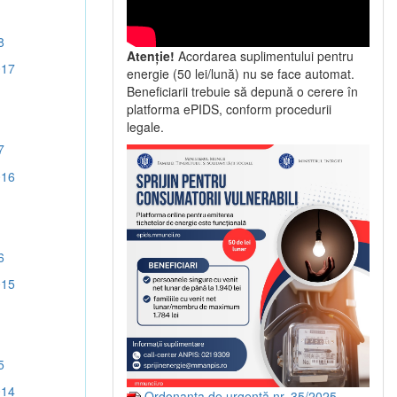
8
Atenție!
Acordarea suplimentului pentru
017
energie (50 lei/lună) nu se face automat.
Beneficiarii trebuie să depună o cerere în
platforma ePIDS, conform procedurii
legale.
7
016
6
015
5
014
Ordonanța de urgență nr. 35/2025