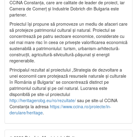
CCINA Constanța, care are calitate de leader de proiect, iar
Camera de Comerț și Industrie Dobrich din Bulgaria este
partener.
Proiectul își propune să promoveze un mediu de afaceri care
să protejeze patrimoniul cultural și natural. Proiectul se
concentrează pe patru sectoare economice, considerate cu
cel mai mare risc în ceea ce privește valorificarea economică
sustenabilă a patrimoniului: turism, urbanism-arhitectură-
construcții, agricultură-silvicultură-pășunat și energii
regenerabile.
Principalul rezultat al proiectului „Strategia de dezvoltare a
unei economii care protejează resursele naturale și culturale
în România și Bulgaria” se concentrează distinct pe
patrimoniul cultural și pe cel natural. Lucrarea este
disponibilă pe site-ul proiectului
http://heritagerobg.eu/ro/rezultate/
sau pe site-ul CCINA
Constanța la adresa
https://www.ccina.ro/proiecte/in-
derulare/heritage
.