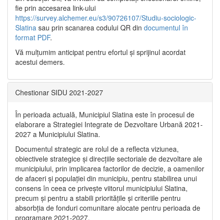
fie prin accesarea link-ului
https://survey.alchemer.eu/s3/90726107/Studiu-sociologic-
Slatina
sau prin scanarea codului QR din
documentul în
format PDF
.
Vă mulţumim anticipat pentru efortul şi sprijinul acordat
acestui demers.
Chestionar SIDU 2021-2027
În perioada actuală, Municipiul Slatina este în procesul de
elaborare a Strategiei Integrate de Dezvoltare Urbană 2021‐
2027 a Municipiului Slatina.
Documentul strategic are rolul de a reflecta viziunea,
obiectivele strategice și direcțiile sectoriale de dezvoltare ale
municipiului, prin implicarea factorilor de decizie, a oamenilor
de afaceri și populației din municipiu, pentru stabilirea unui
consens în ceea ce privește viitorul municipiului Slatina,
precum și pentru a stabili prioritățile și criteriile pentru
absorbția de fonduri comunitare alocate pentru perioada de
programare 2021-2027.