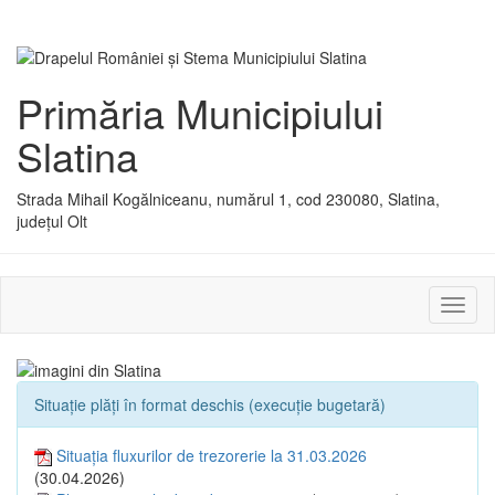
Primăria Municipiului
Slatina
Strada Mihail Kogălniceanu, numărul 1, cod 230080, Slatina,
județul Olt
Activ
sau
dezac
meniu
Situație plăți în format deschis (execuție bugetară)
Situația fluxurilor de trezorerie la 31.03.2026
(30.04.2026)