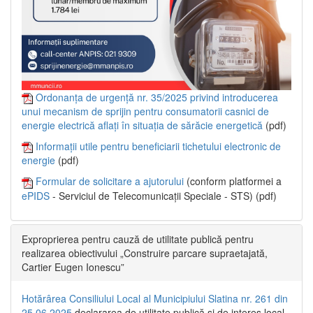
Ordonanța de urgență nr. 35/2025 privind introducerea
unui mecanism de sprijin pentru consumatorii casnici de
energie electrică aflați în situația de sărăcie energetică
(pdf)
Informații utile pentru beneficiarii tichetului electronic de
energie
(pdf)
Formular de solicitare a ajutorului
(conform platformei a
ePIDS
- Serviciul de Telecomunicații Speciale - STS) (pdf)
Exproprierea pentru cauză de utilitate publică pentru
realizarea obiectivului „Construire parcare supraetajată,
Cartier Eugen Ionescu”
Hotărârea Consiliului Local al Municipiului Slatina nr. 261 din
25.06.2025
declararea de utilitate publică și de interes local