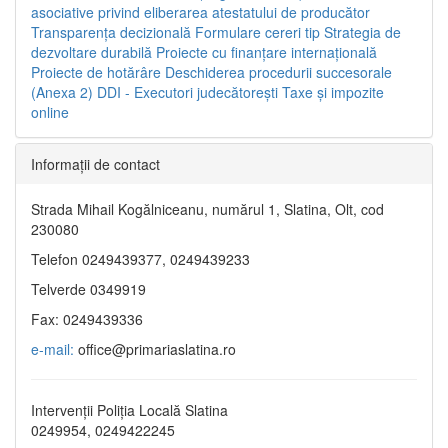
asociative privind eliberarea atestatului de producător
Transparenţa decizională
Formulare cereri tip
Strategia de
dezvoltare durabilă
Proiecte cu finanţare internaţională
Proiecte de hotărâre
Deschiderea procedurii succesorale
(Anexa 2)
DDI - Executori judecătorești
Taxe şi impozite
online
Informaţii de contact
Strada Mihail Kogălniceanu, numărul 1, Slatina, Olt, cod
230080
Telefon 0249439377, 0249439233
Telverde 0349919
Fax: 0249439336
e-mail:
office@primariaslatina.ro
Intervenții Poliția Locală Slatina
0249954, 0249422245