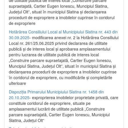
de utilitate publică de interes local „Construire parcare
supraetajată, Cartier Eugen Ionescu, Muncipiul Slatina,
Județul Olt”, situat în municipiul Slatina și declanșarea
procedurii de expropriere a imobilelor cuprinse în coridorul
de expropriere
Hotărârea Consiliului Local al Municipiului Slatina nr. 443 din
30.09.2025
- modificarea anexei nr. 2 la Hotărârea Consiliului
Local nr. 261/25.06.2025 privind declararea de utilitate
publică şi de interes local şi aprobarea amplasamentului
pentru lucrarea de utilitate publică de interes local
„Construire parcare supraetajată, Cartier Eugen Ionescu,
Muncipiul Slatina, Judeţul Olt”, situat în municipiul Slatina şi
declanşarea procedurii de expropriere a imobilelor cuprinse
în coridorul de expropriere, cu modificările şi completările
ulterioare
Dispoziția Primarului Municipiului Slatina nr. 1458 din
20.10.2025
- exproprierea imobilelor proprietate privată, care
constituie coridorul de expropriere, situate pe
amplasamentul lucrării de utilitate publică „Construire
parcare supraetajată, Cartier Eugen Ionescu, Municipiul
Slatina, Județul Olt”