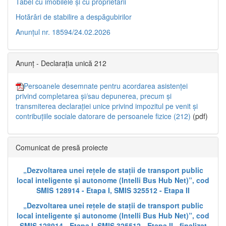
Tabel cu imobilele și cu proprietarii
Hotărâri de stabilire a despăgubirilor
Anunțul nr. 18594/24.02.2026
Anunț - Declarația unică 212
Persoanele desemnate pentru acordarea asistenței
privind completarea și/sau depunerea, precum și
transmiterea declarației unice privind impozitul pe venit și
contribuțiile sociale datorare de persoanele fizice (212)
(pdf)
Comunicat de presă proiecte
„Dezvoltarea unei rețele de stații de transport public
local inteligente și autonome (Intelli Bus Hub Net)”, cod
SMIS 128914 - Etapa I, SMIS 325512 - Etapa II
„Dezvoltarea unei rețele de stații de transport public
local inteligente și autonome (Intelli Bus Hub Net)”, cod
SMIS 128914 - Etapa I, SMIS 325512 - Etapa II - finalizat