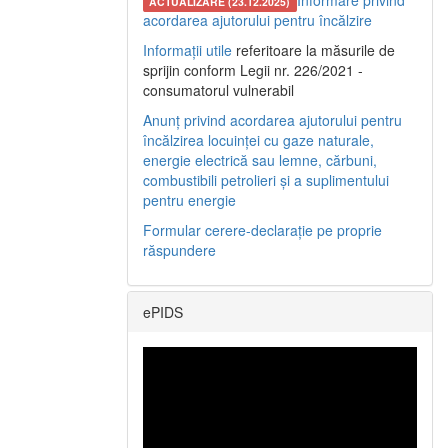
Informare privind
ACTUALIZARE (23.12.2025)
acordarea ajutorului pentru încălzire
Informații utile
referitoare la măsurile de
sprijin conform Legii nr. 226/2021 -
consumatorul vulnerabil
Anunț privind acordarea ajutorului pentru
încălzirea locuinței cu gaze naturale,
energie electrică sau lemne, cărbuni,
combustibili petrolieri și a suplimentului
pentru energie
Formular cerere-declarație pe proprie
răspundere
ePIDS