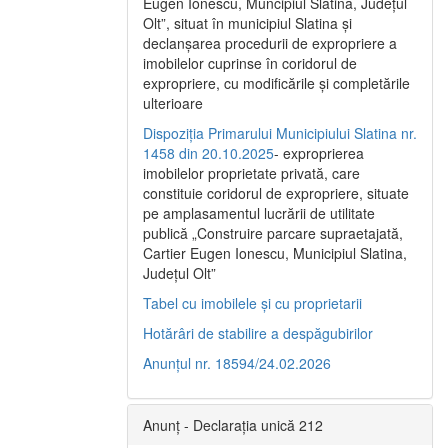
Eugen Ionescu, Muncipiul Slatina, Judeţul
Olt”, situat în municipiul Slatina şi
declanşarea procedurii de expropriere a
imobilelor cuprinse în coridorul de
expropriere, cu modificările şi completările
ulterioare
Dispoziția Primarului Municipiului Slatina nr.
1458 din 20.10.2025
- exproprierea
imobilelor proprietate privată, care
constituie coridorul de expropriere, situate
pe amplasamentul lucrării de utilitate
publică „Construire parcare supraetajată,
Cartier Eugen Ionescu, Municipiul Slatina,
Județul Olt”
Tabel cu imobilele și cu proprietarii
Hotărâri de stabilire a despăgubirilor
Anunțul nr. 18594/24.02.2026
Anunț - Declarația unică 212