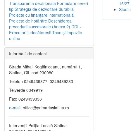
Transparenţa decizională
Formulare cereri
16/27
tip
Strategia de dezvoltare durabilă
Studiu
Proiecte cu finanţare internaţională
Proiecte de hotărâre
Deschiderea
procedurii succesorale (Anexa 2)
DDI -
Executori judecătorești
Taxe şi impozite
online
Informaţii de contact
Strada Mihail Kogălniceanu, numărul 1,
Slatina, Olt, cod 230080
Telefon 0249439377, 0249439233
Telverde 0349919
Fax: 0249439336
e-mail:
office@primariaslatina.ro
Intervenții Poliția Locală Slatina