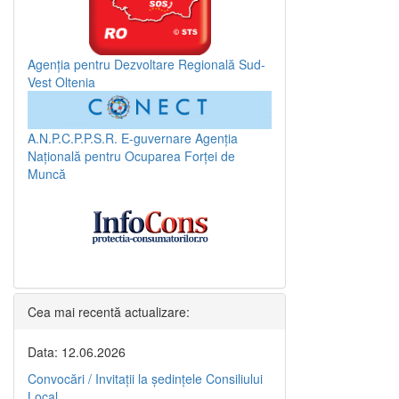
Agenția pentru Dezvoltare Regională Sud-
Vest Oltenia
A.N.P.C.P.P.S.R.
E-guvernare
Agenția
Națională pentru Ocuparea Forței de
Muncă
Cea mai recentă actualizare:
Data: 12.06.2026
Convocări / Invitaţii la şedinţele Consiliului
Local