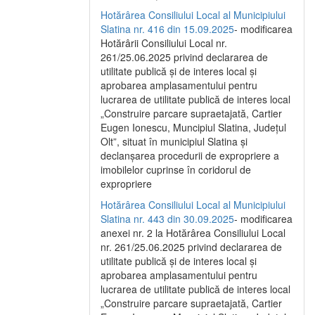
Hotărârea Consiliului Local al Municipiului
Slatina nr. 416 din 15.09.2025
- modificarea
Hotărârii Consiliului Local nr.
261/25.06.2025 privind declararea de
utilitate publică și de interes local și
aprobarea amplasamentului pentru
lucrarea de utilitate publică de interes local
„Construire parcare supraetajată, Cartier
Eugen Ionescu, Muncipiul Slatina, Județul
Olt”, situat în municipiul Slatina și
declanșarea procedurii de expropriere a
imobilelor cuprinse în coridorul de
expropriere
Hotărârea Consiliului Local al Municipiului
Slatina nr. 443 din 30.09.2025
- modificarea
anexei nr. 2 la Hotărârea Consiliului Local
nr. 261/25.06.2025 privind declararea de
utilitate publică şi de interes local şi
aprobarea amplasamentului pentru
lucrarea de utilitate publică de interes local
„Construire parcare supraetajată, Cartier