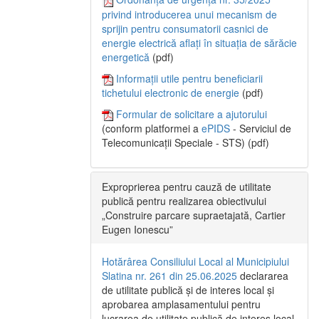
privind introducerea unui mecanism de
sprijin pentru consumatorii casnici de
energie electrică aflați în situația de sărăcie
energetică
(pdf)
Informații utile pentru beneficiarii
tichetului electronic de energie
(pdf)
Formular de solicitare a ajutorului
(conform platformei a
ePIDS
- Serviciul de
Telecomunicații Speciale - STS) (pdf)
Exproprierea pentru cauză de utilitate
publică pentru realizarea obiectivului
„Construire parcare supraetajată, Cartier
Eugen Ionescu”
Hotărârea Consiliului Local al Municipiului
Slatina nr. 261 din 25.06.2025
declararea
de utilitate publică și de interes local și
aprobarea amplasamentului pentru
lucrarea de utilitate publică de interes local