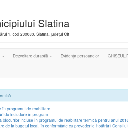
cipiului Slatina
rul 1, cod 230080, Slatina, județul Olt
ș
Dezvoltare durabilă
Evidența persoanelor
GHIȘEUL.
termică
e în programul de reabilitare
tări de includere în program
ia blocurilor incluse în programul de reabilitare termică pentru anul 201
are de la bugetul local, în conformitate cu prevederile Hotărârii Consiliul