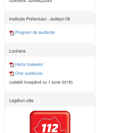
0249954, 0249422245
Instituția Prefectului - Județul Olt
Program de audiențe
Loctrans
Harta traseelor
Orar autobuze
(valabil începând cu 1 iunie 2018)
Legături utile