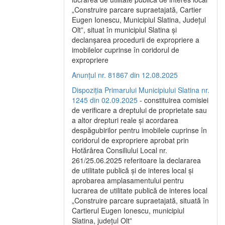
„Construire parcare supraetajată, Cartier
Eugen Ionescu, Municipiul Slatina, Județul
Olt”, situat în municipiul Slatina și
declanșarea procedurii de expropriere a
imobilelor cuprinse în coridorul de
expropriere
Anunțul nr. 81867 din 12.08.2025
Dispoziția Primarului Municipiului Slatina nr.
1245 din 02.09.2025
- constituirea comisiei
de verificare a dreptului de proprietate sau
a altor drepturi reale și acordarea
despăgubirilor pentru imobilele cuprinse în
coridorul de expropriere aprobat prin
Hotărârea Consiliului Local nr.
261/25.06.2025 referitoare la declararea
de utilitate publică și de interes local și
aprobarea amplasamentului pentru
lucrarea de utilitate publică de interes local
„Construire parcare supraetajată, situată în
Cartierul Eugen Ionescu, municipiul
Slatina, județul Olt”