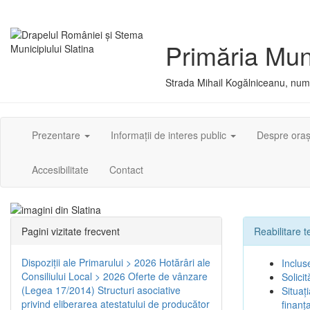
Primăria Muni
Strada Mihail Kogălniceanu, numă
Prezentare
Informații de interes public
Despre ora
Accesibilitate
Contact
Pagini vizitate frecvent
Reabilitare 
Dispoziţii ale Primarului > 2026
Hotărâri ale
Inclus
Consiliului Local > 2026
Oferte de vânzare
Solici
(Legea 17/2014)
Structuri asociative
Situaț
privind eliberarea atestatului de producător
finanț