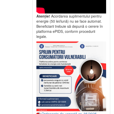
Atenție!
Acordarea suplimentului pentru
energie (50 lei/lună) nu se face automat.
Beneficiarii trebuie să depună o cerere în
platforma ePIDS, conform procedurii
legale.
Ordonanța de urgență nr. 35/2025