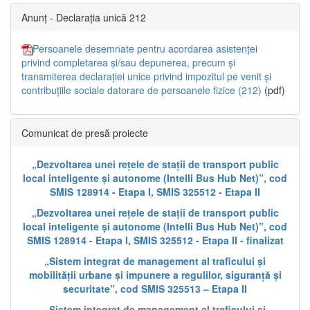
Anunț - Declarația unică 212
Persoanele desemnate pentru acordarea asistenței
privind completarea și/sau depunerea, precum și
transmiterea declarației unice privind impozitul pe venit și
contribuțiile sociale datorare de persoanele fizice (212)
(pdf)
Comunicat de presă proiecte
„Dezvoltarea unei rețele de stații de transport public
local inteligente și autonome (Intelli Bus Hub Net)”, cod
SMIS 128914 - Etapa I, SMIS 325512 - Etapa II
„Dezvoltarea unei rețele de stații de transport public
local inteligente și autonome (Intelli Bus Hub Net)”, cod
SMIS 128914 - Etapa I, SMIS 325512 - Etapa II - finalizat
„Sistem integrat de management al traficului și
mobilității urbane și impunere a regulilor, siguranță și
securitate”, cod SMIS 325513 – Etapa II
„Sistem integrat de management al traficului și