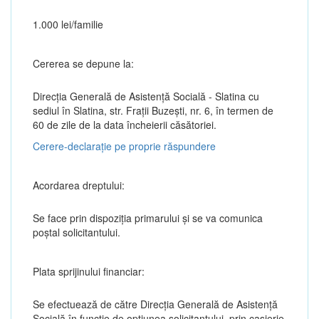
1.000 lei/familie
Cererea se depune la:
Direcția Generală de Asistenţă Socială - Slatina cu
sediul în Slatina, str. Fraţii Buzeşti, nr. 6, în termen de
60 de zile de la data încheierii căsătoriei.
Cerere-declarație pe proprie răspundere
Acordarea dreptului:
Se face prin dispoziția primarului și se va comunica
poștal solicitantului.
Plata sprijinului financiar:
Se efectuează de către Direcția Generală de Asistență
Socială în funcție de opțiunea solicitantului, prin casierie