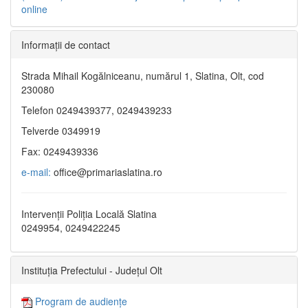
online
Informaţii de contact
Strada Mihail Kogălniceanu, numărul 1, Slatina, Olt, cod
230080
Telefon 0249439377, 0249439233
Telverde 0349919
Fax: 0249439336
e-mail:
office@primariaslatina.ro
Intervenții Poliția Locală Slatina
0249954, 0249422245
Instituția Prefectului - Județul Olt
Program de audiențe