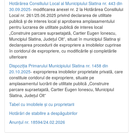
Hotărârea Consiliului Local al Municipiului Slatina nr. 443 din
30.09.2025
- modificarea anexei nr. 2 la Hotărârea Consiliului
Local nr. 261/25.06.2025 privind declararea de utilitate
publică şi de interes local şi aprobarea amplasamentului
pentru lucrarea de utilitate publică de interes local
„Construire parcare supraetajată, Cartier Eugen Ionescu,
Muncipiul Slatina, Judeţul Olt”, situat în municipiul Slatina şi
declanşarea procedurii de expropriere a imobilelor cuprinse
în coridorul de expropriere, cu modificările şi completările
ulterioare
Dispoziția Primarului Municipiului Slatina nr. 1458 din
20.10.2025
- exproprierea imobilelor proprietate privată, care
constituie coridorul de expropriere, situate pe
amplasamentul lucrării de utilitate publică „Construire
parcare supraetajată, Cartier Eugen Ionescu, Municipiul
Slatina, Județul Olt”
Tabel cu imobilele și cu proprietarii
Hotărâri de stabilire a despăgubirilor
Anunțul nr. 18594/24.02.2026