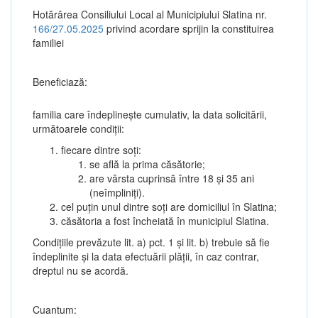
Hotărârea Consiliului Local al Municipiului Slatina nr.
166/27.05.2025
privind acordare sprijin la constituirea
familiei
Beneficiază:
familia care îndeplinește cumulativ, la data solicitării,
următoarele condiții:
fiecare dintre soți:
se află la prima căsătorie;
are vârsta cuprinsă între 18 și 35 ani
(neîmpliniți).
cel puțin unul dintre soți are domiciliul în Slatina;
căsătoria a fost încheiată în municipiul Slatina.
Condițiile prevăzute lit. a) pct. 1 și lit. b) trebuie să fie
îndeplinite și la data efectuării plății, în caz contrar,
dreptul nu se acordă.
Cuantum: