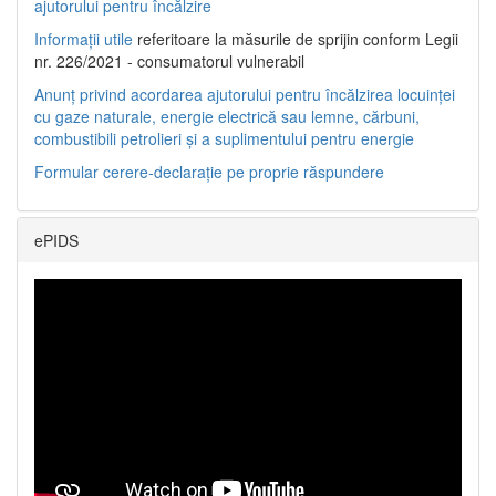
ajutorului pentru încălzire
Informații utile
referitoare la măsurile de sprijin conform Legii
nr. 226/2021 - consumatorul vulnerabil
Anunț privind acordarea ajutorului pentru încălzirea locuinței
cu gaze naturale, energie electrică sau lemne, cărbuni,
combustibili petrolieri și a suplimentului pentru energie
Formular cerere-declarație pe proprie răspundere
ePIDS