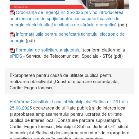
Ordonanța de urgență nr. 35/2025 privind introducerea
unui mecanism de sprijin pentru consumatorii casnici de
energie electrică aflați în situația de sărăcie energetică
(pdf)
Informații utile pentru beneficiarii tichetului electronic de
energie
(pdf)
Formular de solicitare a ajutorului
(conform platformei a
ePIDS
- Serviciul de Telecomunicații Speciale - STS) (pdf)
Exproprierea pentru cauză de utilitate publică pentru
realizarea obiectivului „Construire parcare supraetajată,
Cartier Eugen Ionescu”
Hotărârea Consiliului Local al Municipiului Slatina nr. 261 din
25.06.2025
declararea de utilitate publică și de interes local
și aprobarea amplasamentului pentru lucrarea de utilitate
publică de interes local „Construire parcare supraetajată,
Cartier Eugen Ionescu, Municipiul Slatina, Județul Olt”, situat
în municipiul Slatina și declanșarea procedurii de expropriere
a imobilelor cuprinse în coridorul de expropriere