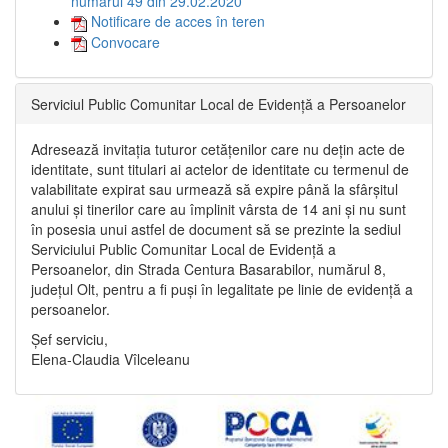
numărul 49 din 29.02.2020
Notificare de acces în teren
Convocare
Serviciul Public Comunitar Local de Evidență a Persoanelor
Adresează invitația tuturor cetățenilor care nu dețin acte de
identitate, sunt titulari ai actelor de identitate cu termenul de
valabilitate expirat sau urmează să expire până la sfârșitul
anului și tinerilor care au împlinit vârsta de 14 ani și nu sunt
în posesia unui astfel de document să se prezinte la sediul
Serviciului Public Comunitar Local de Evidență a
Persoanelor, din Strada Centura Basarabilor, numărul 8,
județul Olt, pentru a fi puși în legalitate pe linie de evidență a
persoanelor.
Șef serviciu,
Elena-Claudia Vîlceleanu