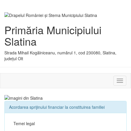
Primăria Municipiului
Slatina
Strada Mihail Kogălniceanu, numărul 1, cod 230080, Slatina,
județul Olt
Activ
sau
dezac
meniu
Acordarea sprijinului financiar la constituirea familiei
Temei legal