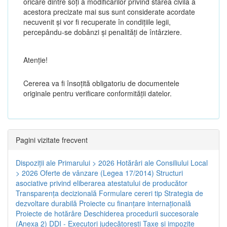
oricare dintre soți a modificărilor privind starea civilă a
acestora precizate mai sus sunt considerate acordate
necuvenit și vor fi recuperate în condițiile legii,
percepându-se dobânzi și penalități de întârziere.
Atenţie!
Cererea va fi însoțită obligatoriu de documentele
originale pentru verificare conformității datelor.
Pagini vizitate frecvent
Dispoziţii ale Primarului > 2026
Hotărâri ale Consiliului Local
> 2026
Oferte de vânzare (Legea 17/2014)
Structuri
asociative privind eliberarea atestatului de producător
Transparenţa decizională
Formulare cereri tip
Strategia de
dezvoltare durabilă
Proiecte cu finanţare internaţională
Proiecte de hotărâre
Deschiderea procedurii succesorale
(Anexa 2)
DDI - Executori judecătorești
Taxe şi impozite