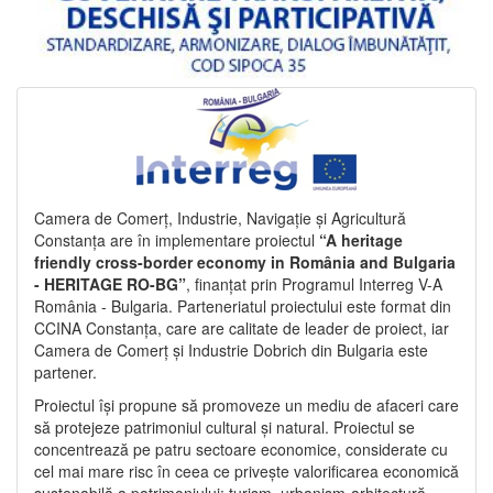
Camera de Comerț, Industrie, Navigație și Agricultură
Constanța are în implementare proiectul
“A heritage
friendly cross-border economy in România and Bulgaria
- HERITAGE RO-BG”
, finanțat prin Programul Interreg V-A
România - Bulgaria. Parteneriatul proiectului este format din
CCINA Constanța, care are calitate de leader de proiect, iar
Camera de Comerț și Industrie Dobrich din Bulgaria este
partener.
Proiectul își propune să promoveze un mediu de afaceri care
să protejeze patrimoniul cultural și natural. Proiectul se
concentrează pe patru sectoare economice, considerate cu
cel mai mare risc în ceea ce privește valorificarea economică
sustenabilă a patrimoniului: turism, urbanism-arhitectură-