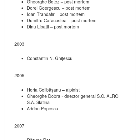
Gheorghe Botez – post mortem
Dorel Goergescu – post mortem
Ioan Trandafir – post mortem
Dumitru Caracostea – post mortem
Dinu Lipatti – post mortem
2003
Constantin N. Ghiţescu
2005
Horia Colibășanu – alpinist
Gheorghe Dobra - director general S.C. ALRO
S.A. Slatina
Adrian Popescu
2007
Răzvan Raț