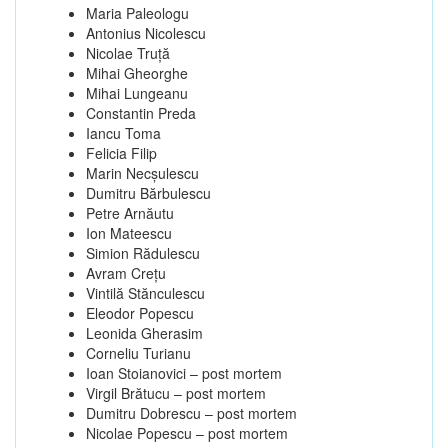
Maria Paleologu
Antonius Nicolescu
Nicolae Truţă
Mihai Gheorghe
Mihai Lungeanu
Constantin Preda
Iancu Toma
Felicia Filip
Marin Necşulescu
Dumitru Bărbulescu
Petre Arnăutu
Ion Mateescu
Simion Rădulescu
Avram Creţu
Vintilă Stănculescu
Eleodor Popescu
Leonida Gherasim
Corneliu Turianu
Ioan Stoianovici – post mortem
Virgil Brătucu – post mortem
Dumitru Dobrescu – post mortem
Nicolae Popescu – post mortem