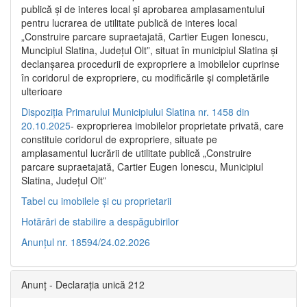
publică şi de interes local şi aprobarea amplasamentului
pentru lucrarea de utilitate publică de interes local
„Construire parcare supraetajată, Cartier Eugen Ionescu,
Muncipiul Slatina, Judeţul Olt”, situat în municipiul Slatina şi
declanşarea procedurii de expropriere a imobilelor cuprinse
în coridorul de expropriere, cu modificările şi completările
ulterioare
Dispoziția Primarului Municipiului Slatina nr. 1458 din
20.10.2025
- exproprierea imobilelor proprietate privată, care
constituie coridorul de expropriere, situate pe
amplasamentul lucrării de utilitate publică „Construire
parcare supraetajată, Cartier Eugen Ionescu, Municipiul
Slatina, Județul Olt”
Tabel cu imobilele și cu proprietarii
Hotărâri de stabilire a despăgubirilor
Anunțul nr. 18594/24.02.2026
Anunț - Declarația unică 212