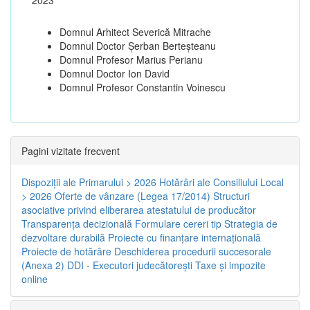
Domnul Arhitect Severică Mitrache
Domnul Doctor Șerban Berteșteanu
Domnul Profesor Marius Perianu
Domnul Doctor Ion David
Domnul Profesor Constantin Voinescu
Pagini vizitate frecvent
Dispoziţii ale Primarului > 2026
Hotărâri ale Consiliului Local
> 2026
Oferte de vânzare (Legea 17/2014)
Structuri
asociative privind eliberarea atestatului de producător
Transparenţa decizională
Formulare cereri tip
Strategia de
dezvoltare durabilă
Proiecte cu finanţare internaţională
Proiecte de hotărâre
Deschiderea procedurii succesorale
(Anexa 2)
DDI - Executori judecătorești
Taxe şi impozite
online