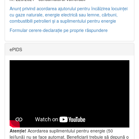
Anunț privind acordarea ajutorului pentru încălzirea locuinței
cu gaze naturale, energie electrică sau lemne, cărbuni,
combustibili petrolieri și a suplimentului pentru energie
Formular cerere-declarație pe proprie răspundere
ePIDS
Atenție!
Acordarea suplimentului pentru energie (50
lei/lună) nu se face automat. Beneficiarii trebuie să depună o