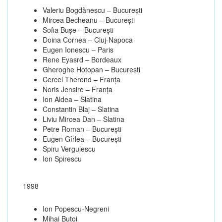
Valeriu Bogdănescu – Bucureşti
Mircea Becheanu – Bucureşti
Sofia Buşe – Bucureşti
Doina Cornea – Cluj-Napoca
Eugen Ionescu – Paris
Rene Eyasrd – Bordeaux
Gheroghe Hotopan – Bucureşti
Cercel Therond – Franţa
Noris Jensire – Franţa
Ion Aldea – Slatina
Constantin Blaj – Slatina
Liviu Mircea Dan – Slatina
Petre Roman – Bucureşti
Eugen Gîrlea – Bucureşti
Spiru Vergulescu
Ion Spirescu
1998
Ion Popescu-Negreni
Mihai Butoi