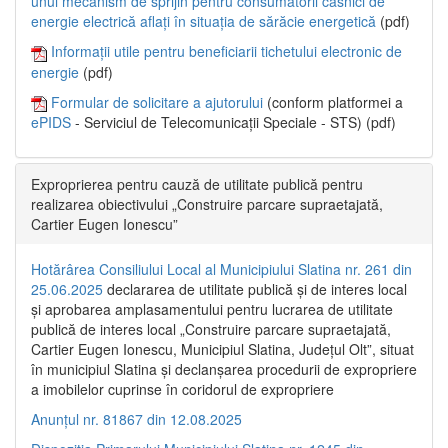
unui mecanism de sprijin pentru consumatorii casnici de
energie electrică aflați în situația de sărăcie energetică
(pdf)
Informații utile pentru beneficiarii tichetului electronic de
energie
(pdf)
Formular de solicitare a ajutorului
(conform platformei a
ePIDS
- Serviciul de Telecomunicații Speciale - STS) (pdf)
Exproprierea pentru cauză de utilitate publică pentru
realizarea obiectivului „Construire parcare supraetajată,
Cartier Eugen Ionescu”
Hotărârea Consiliului Local al Municipiului Slatina nr. 261 din
25.06.2025
declararea de utilitate publică și de interes local
și aprobarea amplasamentului pentru lucrarea de utilitate
publică de interes local „Construire parcare supraetajată,
Cartier Eugen Ionescu, Municipiul Slatina, Județul Olt”, situat
în municipiul Slatina și declanșarea procedurii de expropriere
a imobilelor cuprinse în coridorul de expropriere
Anunțul nr. 81867 din 12.08.2025