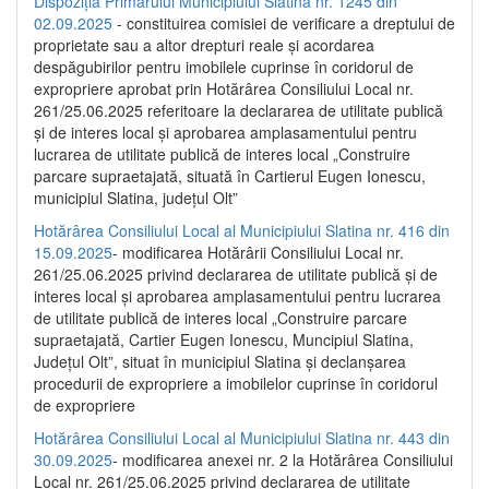
Dispoziția Primarului Municipiului Slatina nr. 1245 din
02.09.2025
- constituirea comisiei de verificare a dreptului de
proprietate sau a altor drepturi reale și acordarea
despăgubirilor pentru imobilele cuprinse în coridorul de
expropriere aprobat prin Hotărârea Consiliului Local nr.
261/25.06.2025 referitoare la declararea de utilitate publică
și de interes local și aprobarea amplasamentului pentru
lucrarea de utilitate publică de interes local „Construire
parcare supraetajată, situată în Cartierul Eugen Ionescu,
municipiul Slatina, județul Olt”
Hotărârea Consiliului Local al Municipiului Slatina nr. 416 din
15.09.2025
- modificarea Hotărârii Consiliului Local nr.
261/25.06.2025 privind declararea de utilitate publică și de
interes local și aprobarea amplasamentului pentru lucrarea
de utilitate publică de interes local „Construire parcare
supraetajată, Cartier Eugen Ionescu, Muncipiul Slatina,
Județul Olt”, situat în municipiul Slatina și declanșarea
procedurii de expropriere a imobilelor cuprinse în coridorul
de expropriere
Hotărârea Consiliului Local al Municipiului Slatina nr. 443 din
30.09.2025
- modificarea anexei nr. 2 la Hotărârea Consiliului
Local nr. 261/25.06.2025 privind declararea de utilitate