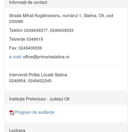
Informaţii de contact
Strada Mihail Kogălniceanu, numărul 1, Slatina, Olt, cod
230080
Telefon 0249439377, 0249439233
Telverde 0349919
Fax: 0249439336
e-mail:
office@primariaslatina.ro
Intervenții Poliția Locală Slatina
0249954, 0249422245
Instituția Prefectului - Județul Olt
Program de audiențe
Loctrans