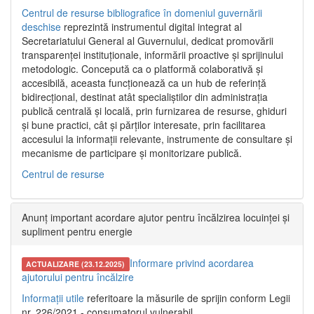
Centrul de resurse bibliografice în domeniul guvernării
deschise
reprezintă instrumentul digital integrat al
Secretariatului General al Guvernului, dedicat promovării
transparenței instituționale, informării proactive și sprijinului
metodologic. Concepută ca o platformă colaborativă și
accesibilă, aceasta funcționează ca un hub de referință
bidirecțional, destinat atât specialiștilor din administrația
publică centrală și locală, prin furnizarea de resurse, ghiduri
și bune practici, cât și părților interesate, prin facilitarea
accesului la informații relevante, instrumente de consultare și
mecanisme de participare și monitorizare publică.
Centrul de resurse
Anunț important acordare ajutor pentru încălzirea locuinței și
supliment pentru energie
Informare privind acordarea
ACTUALIZARE (23.12.2025)
ajutorului pentru încălzire
Informații utile
referitoare la măsurile de sprijin conform Legii
nr. 226/2021 - consumatorul vulnerabil