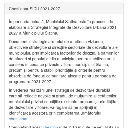
Chestionar SIDU 2021-2027
În perioada actuală, Municipiul Slatina este în procesul de
elaborare a Strategiei Integrate de Dezvoltare Urbană 2021‐
2027 a Municipiului Slatina.
Documentul strategic are rolul de a reflecta viziunea,
obiectivele strategice și direcțiile sectoriale de dezvoltare ale
municipiului, prin implicarea factorilor de decizie, a oamenilor
de afaceri și populației din municipiu, pentru stabilirea unui
consens în ceea ce privește viitorul municipiului Slatina,
precum și pentru a stabili prioritățile și criteriile pentru
absorbția de fonduri comunitare alocate pentru perioada de
programare 2021-2027.
În vederea realizării unei strategii de dezvoltare durabilă
care să reflecte nevoile și gradul de mulțumire al cetățenilor
municipiului privind condițiile existente, precum și prioritățile
de dezvoltare viitoare, vă rugăm să ne sprijiniți în
identificarea acestora prin completarea următorului
chestionar
Completând acest
chestionar
de 7-10 minute ne veți ajuta să