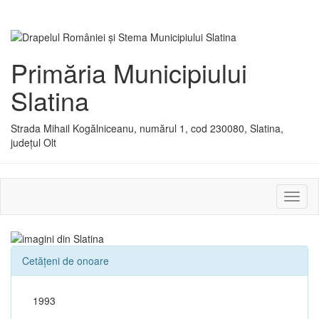
Primăria Municipiului
Slatina
Strada Mihail Kogălniceanu, numărul 1, cod 230080, Slatina,
județul Olt
Activ
sau
dezac
meniu
Cetățeni de onoare
1993