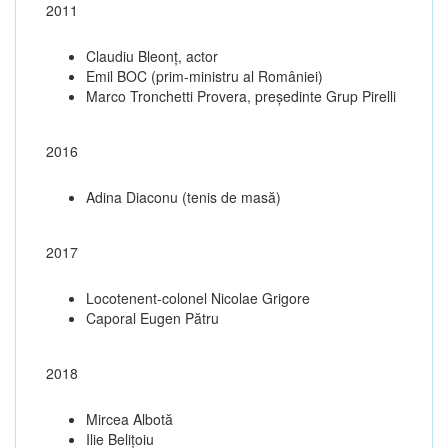
2011
Claudiu Bleonț, actor
Emil BOC (prim-ministru al României)
Marco Tronchetti Provera, președinte Grup Pirelli
2016
Adina Diaconu (tenis de masă)
2017
Locotenent-colonel Nicolae Grigore
Caporal Eugen Pătru
2018
Mircea Albotă
Ilie Belițoiu