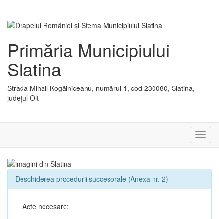
Primăria Municipiului
Slatina
Strada Mihail Kogălniceanu, numărul 1, cod 230080, Slatina,
județul Olt
Activ
sau
dezac
meniu
Deschiderea procedurii succesorale (Anexa nr. 2)
Acte necesare: