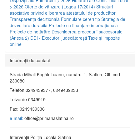
Dispoziţii ale Primarului > 2026
Hotărâri ale Consiliului Local
> 2026
Oferte de vânzare (Legea 17/2014)
Structuri
asociative privind eliberarea atestatului de producător
Transparenţa decizională
Formulare cereri tip
Strategia de
dezvoltare durabilă
Proiecte cu finanţare internaţională
Proiecte de hotărâre
Deschiderea procedurii succesorale
(Anexa 2)
DDI - Executori judecătorești
Taxe şi impozite
online
Informaţii de contact
Strada Mihail Kogălniceanu, numărul 1, Slatina, Olt, cod
230080
Telefon 0249439377, 0249439233
Telverde 0349919
Fax: 0249439336
e-mail:
office@primariaslatina.ro
Intervenții Poliția Locală Slatina