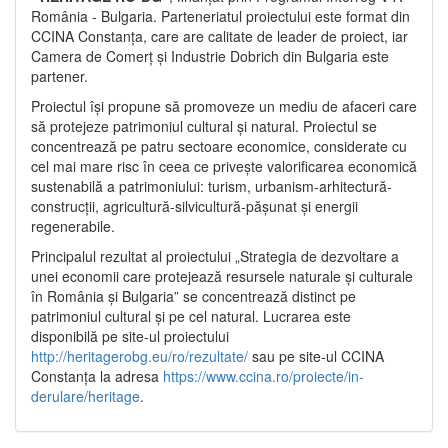
România - Bulgaria. Parteneriatul proiectului este format din
CCINA Constanța, care are calitate de leader de proiect, iar
Camera de Comerț și Industrie Dobrich din Bulgaria este
partener.
Proiectul își propune să promoveze un mediu de afaceri care
să protejeze patrimoniul cultural și natural. Proiectul se
concentrează pe patru sectoare economice, considerate cu
cel mai mare risc în ceea ce privește valorificarea economică
sustenabilă a patrimoniului: turism, urbanism-arhitectură-
construcții, agricultură-silvicultură-pășunat și energii
regenerabile.
Principalul rezultat al proiectului „Strategia de dezvoltare a
unei economii care protejează resursele naturale și culturale
în România și Bulgaria” se concentrează distinct pe
patrimoniul cultural și pe cel natural. Lucrarea este
disponibilă pe site-ul proiectului
http://heritagerobg.eu/ro/rezultate/
sau pe site-ul CCINA
Constanța la adresa
https://www.ccina.ro/proiecte/in-
derulare/heritage
.