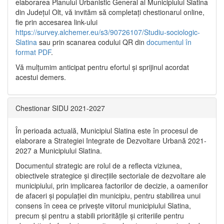
elaborarea Planului Urbanistic General al Municipiului Slatina
din Județul Olt, vă invităm să completați chestionarul online,
fie prin accesarea link-ului
https://survey.alchemer.eu/s3/90726107/Studiu-sociologic-
Slatina
sau prin scanarea codului QR din
documentul în
format PDF
.
Vă mulţumim anticipat pentru efortul şi sprijinul acordat
acestui demers.
Chestionar SIDU 2021-2027
În perioada actuală, Municipiul Slatina este în procesul de
elaborare a Strategiei Integrate de Dezvoltare Urbană 2021‐
2027 a Municipiului Slatina.
Documentul strategic are rolul de a reflecta viziunea,
obiectivele strategice și direcțiile sectoriale de dezvoltare ale
municipiului, prin implicarea factorilor de decizie, a oamenilor
de afaceri și populației din municipiu, pentru stabilirea unui
consens în ceea ce privește viitorul municipiului Slatina,
precum și pentru a stabili prioritățile și criteriile pentru