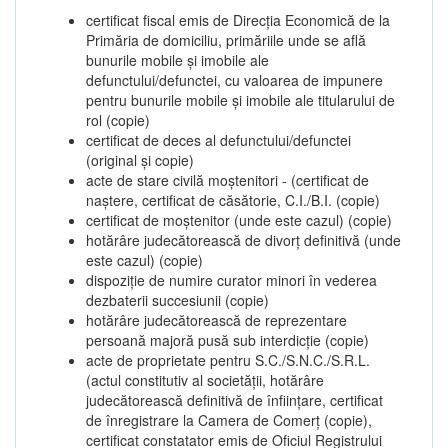
certificat fiscal emis de Direcția Economică de la
Primăria de domiciliu, primăriile unde se află
bunurile mobile și imobile ale
defunctului/defunctei, cu valoarea de impunere
pentru bunurile mobile și imobile ale titularului de
rol (copie)
certificat de deces al defunctului/defunctei
(original și copie)
acte de stare civilă moștenitori - (certificat de
naștere, certificat de căsătorie, C.I./B.I. (copie)
certificat de moștenitor (unde este cazul) (copie)
hotărâre judecătorească de divorț definitivă (unde
este cazul) (copie)
dispoziție de numire curator minori în vederea
dezbaterii succesiunii (copie)
hotărâre judecătorească de reprezentare
persoană majoră pusă sub interdicție (copie)
acte de proprietate pentru S.C./S.N.C./S.R.L.
(actul constitutiv al societății, hotărâre
judecătorească definitivă de înființare, certificat
de înregistrare la Camera de Comerț (copie),
certificat constatator emis de Oficiul Registrului