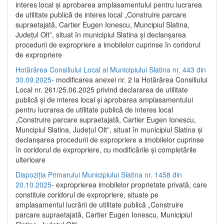
interes local și aprobarea amplasamentului pentru lucrarea
de utilitate publică de interes local „Construire parcare
supraetajată, Cartier Eugen Ionescu, Muncipiul Slatina,
Județul Olt”, situat în municipiul Slatina și declanșarea
procedurii de expropriere a imobilelor cuprinse în coridorul
de expropriere
Hotărârea Consiliului Local al Municipiului Slatina nr. 443 din
30.09.2025
- modificarea anexei nr. 2 la Hotărârea Consiliului
Local nr. 261/25.06.2025 privind declararea de utilitate
publică şi de interes local şi aprobarea amplasamentului
pentru lucrarea de utilitate publică de interes local
„Construire parcare supraetajată, Cartier Eugen Ionescu,
Muncipiul Slatina, Judeţul Olt”, situat în municipiul Slatina şi
declanşarea procedurii de expropriere a imobilelor cuprinse
în coridorul de expropriere, cu modificările şi completările
ulterioare
Dispoziția Primarului Municipiului Slatina nr. 1458 din
20.10.2025
- exproprierea imobilelor proprietate privată, care
constituie coridorul de expropriere, situate pe
amplasamentul lucrării de utilitate publică „Construire
parcare supraetajată, Cartier Eugen Ionescu, Municipiul