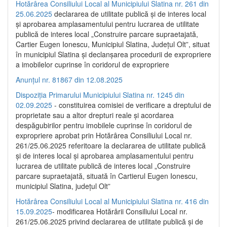
Hotărârea Consiliului Local al Municipiului Slatina nr. 261 din
25.06.2025
declararea de utilitate publică și de interes local
și aprobarea amplasamentului pentru lucrarea de utilitate
publică de interes local „Construire parcare supraetajată,
Cartier Eugen Ionescu, Municipiul Slatina, Județul Olt”, situat
în municipiul Slatina și declanșarea procedurii de expropriere
a imobilelor cuprinse în coridorul de expropriere
Anunțul nr. 81867 din 12.08.2025
Dispoziția Primarului Municipiului Slatina nr. 1245 din
02.09.2025
- constituirea comisiei de verificare a dreptului de
proprietate sau a altor drepturi reale și acordarea
despăgubirilor pentru imobilele cuprinse în coridorul de
expropriere aprobat prin Hotărârea Consiliului Local nr.
261/25.06.2025 referitoare la declararea de utilitate publică
și de interes local și aprobarea amplasamentului pentru
lucrarea de utilitate publică de interes local „Construire
parcare supraetajată, situată în Cartierul Eugen Ionescu,
municipiul Slatina, județul Olt”
Hotărârea Consiliului Local al Municipiului Slatina nr. 416 din
15.09.2025
- modificarea Hotărârii Consiliului Local nr.
261/25.06.2025 privind declararea de utilitate publică și de