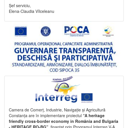
Șef serviciu,
Elena-Claudia Vîlceleanu
Camera de Comerț, Industrie, Navigație și Agricultură
Constanța are în implementare proiectul
“A heritage
friendly cross-border economy in România and Bulgaria
- HERITAGE RO-BG”
, finanțat prin Programul Interreg V-A