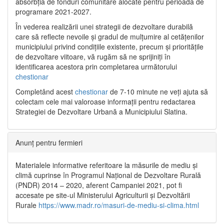
absorbția de fonduri comunitare alocate pentru perioada de
programare 2021-2027.
În vederea realizării unei strategii de dezvoltare durabilă
care să reflecte nevoile și gradul de mulțumire al cetățenilor
municipiului privind condițiile existente, precum și prioritățile
de dezvoltare viitoare, vă rugăm să ne sprijiniți în
identificarea acestora prin completarea următorului
chestionar
Completând acest
chestionar
de 7-10 minute ne veți ajuta să
colectam cele mai valoroase informații pentru redactarea
Strategiei de Dezvoltare Urbană a Municipiului Slatina.
Anunț pentru fermieri
Materialele informative referitoare la măsurile de mediu și
climă cuprinse în Programul Național de Dezvoltare Rurală
(PNDR) 2014 – 2020, aferent Campaniei 2021, pot fi
accesate pe site-ul Ministerului Agriculturii și Dezvoltării
Rurale
https://www.madr.ro/masuri-de-mediu-si-clima.html