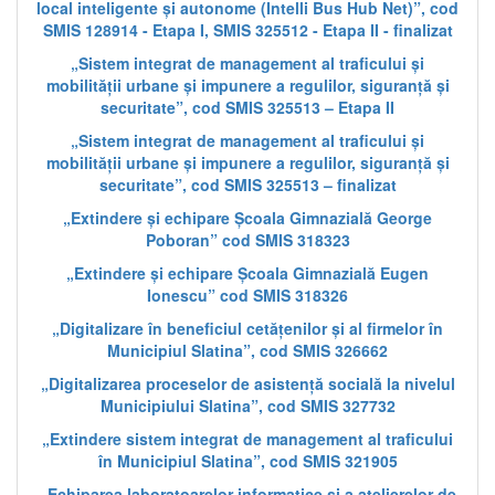
local inteligente și autonome (Intelli Bus Hub Net)”, cod
SMIS 128914 - Etapa I, SMIS 325512 - Etapa II - finalizat
„Sistem integrat de management al traficului și
mobilității urbane și impunere a regulilor, siguranță și
securitate”, cod SMIS 325513 – Etapa II
„Sistem integrat de management al traficului și
mobilității urbane și impunere a regulilor, siguranță și
securitate”, cod SMIS 325513 – finalizat
„Extindere și echipare Școala Gimnazială George
Poboran” cod SMIS 318323
„Extindere și echipare Școala Gimnazială Eugen
Ionescu” cod SMIS 318326
„Digitalizare în beneficiul cetățenilor și al firmelor în
Municipiul Slatina”, cod SMIS 326662
„Digitalizarea proceselor de asistență socială la nivelul
Municipiului Slatina”, cod SMIS 327732
„Extindere sistem integrat de management al traficului
în Municipiul Slatina”, cod SMIS 321905
„Echiparea laboratoarelor informatice și a atelierelor de