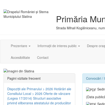
Primăria Muni
Strada Mihail Kogălniceanu, numă
Prezentare
Informații de interes public
Despre ora
Accesibilitate
Contact
Pagini vizitate frecvent
Convocări / I
Dispoziţii ale Primarului > 2026
Hotărâri ale
Sedin
Consiliului Local > 2026
Oferte de vânzare
(Data publică
(Legea 17/2014)
Structuri asociative
privind eliberarea atestatului de producător
Sedin