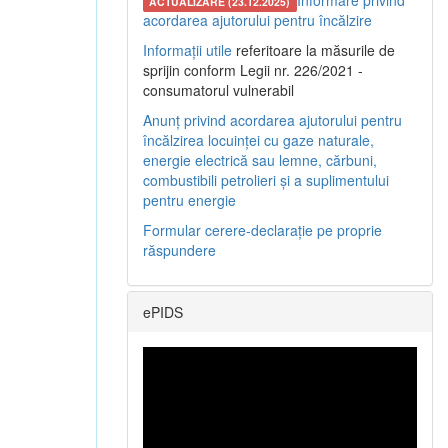
Informare privind
ACTUALIZARE (23.12.2025)
acordarea ajutorului pentru încălzire
Informații utile
referitoare la măsurile de
sprijin conform Legii nr. 226/2021 -
consumatorul vulnerabil
Anunț privind acordarea ajutorului pentru
încălzirea locuinței cu gaze naturale,
energie electrică sau lemne, cărbuni,
combustibili petrolieri și a suplimentului
pentru energie
Formular cerere-declarație pe proprie
răspundere
ePIDS