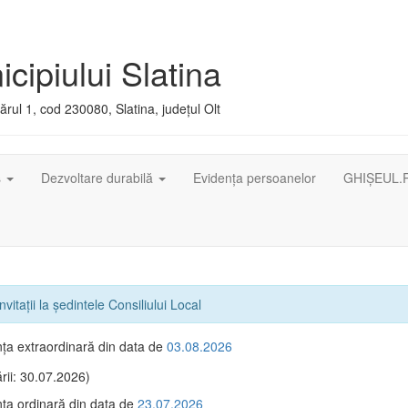
cipiului Slatina
rul 1, cod 230080, Slatina, județul Olt
ș
Dezvoltare durabilă
Evidența persoanelor
GHIȘEUL.
nvitaţii la ședintele Consiliului Local
ţa extraordinară din data de
03.08.2026
rii: 30.07.2026)
ţa ordinară din data de
23.07.2026