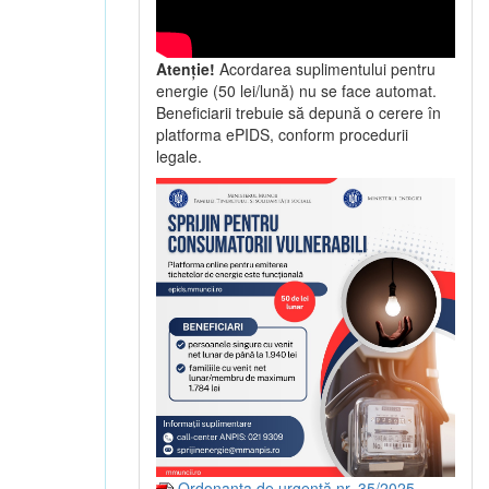
Atenție!
Acordarea suplimentului pentru
energie (50 lei/lună) nu se face automat.
Beneficiarii trebuie să depună o cerere în
platforma ePIDS, conform procedurii
legale.
Ordonanța de urgență nr. 35/2025