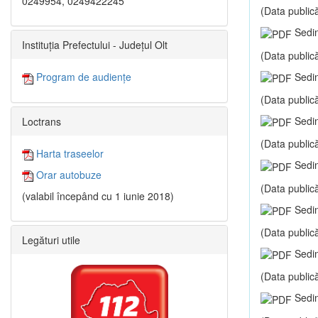
0249954, 0249422245
(Data publică
Sedin
Instituția Prefectului - Județul Olt
(Data publică
Sedin
Program de audiențe
(Data publică
Sedin
Loctrans
(Data publică
Harta traseelor
Sedin
Orar autobuze
(Data publică
(valabil începând cu 1 iunie 2018)
Sedin
(Data publică
Legături utile
Sedin
(Data publică
Sedin