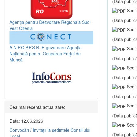
(Data publică
Sedin
(Data publică
Agenția pentru Dezvoltare Regională Sud-
Vest Oltenia
Sedin
(Data publică
A.N.P.C.P.P.S.R.
E-guvernare
Agenția
Sedin
Națională pentru Ocuparea Forței de
(Data publică
Muncă
Sedin
(Data publică
Sedin
(Data publică
Sedin
Cea mai recentă actualizare:
(Data publică
Data: 12.06.2026
Sedin
Convocări / Invitaţii la şedinţele Consiliului
(Data publică
Local