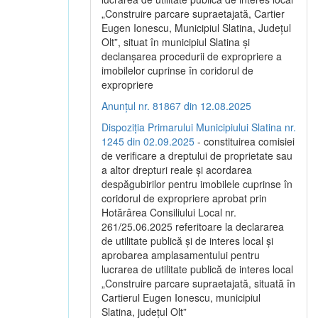
„Construire parcare supraetajată, Cartier
Eugen Ionescu, Municipiul Slatina, Județul
Olt”, situat în municipiul Slatina și
declanșarea procedurii de expropriere a
imobilelor cuprinse în coridorul de
expropriere
Anunțul nr. 81867 din 12.08.2025
Dispoziția Primarului Municipiului Slatina nr.
1245 din 02.09.2025
- constituirea comisiei
de verificare a dreptului de proprietate sau
a altor drepturi reale și acordarea
despăgubirilor pentru imobilele cuprinse în
coridorul de expropriere aprobat prin
Hotărârea Consiliului Local nr.
261/25.06.2025 referitoare la declararea
de utilitate publică și de interes local și
aprobarea amplasamentului pentru
lucrarea de utilitate publică de interes local
„Construire parcare supraetajată, situată în
Cartierul Eugen Ionescu, municipiul
Slatina, județul Olt”