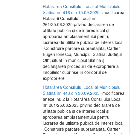
Hotărârea Consiliului Local al Municipiului
Slatina nr. 416 din 15.09.2025
- modificarea
Hotărârii Consiliului Local nr.
261/25.06.2025 privind declararea de
utilitate publică și de interes local și
aprobarea amplasamentului pentru
lucrarea de utilitate publică de interes local
„Construire parcare supraetajată, Cartier
Eugen Ionescu, Muncipiul Slatina, Județul
Olt”, situat în municipiul Slatina și
declanșarea procedurii de expropriere a
imobilelor cuprinse în coridorul de
expropriere
Hotărârea Consiliului Local al Municipiului
Slatina nr. 443 din 30.09.2025
- modificarea
anexei nr. 2 la Hotărârea Consiliului Local
nr. 261/25.06.2025 privind declararea de
utilitate publică şi de interes local şi
aprobarea amplasamentului pentru
lucrarea de utilitate publică de interes local
„Construire parcare supraetajată, Cartier