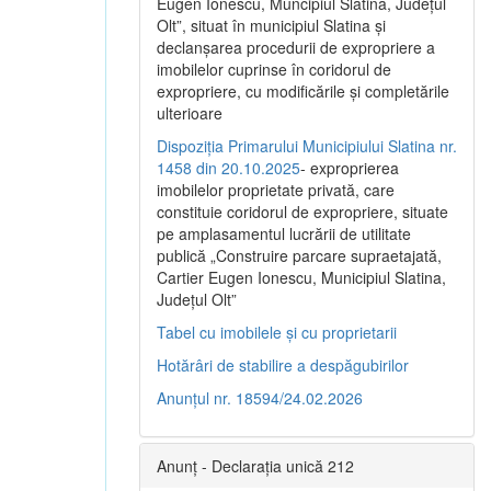
Eugen Ionescu, Muncipiul Slatina, Judeţul
Olt”, situat în municipiul Slatina şi
declanşarea procedurii de expropriere a
imobilelor cuprinse în coridorul de
expropriere, cu modificările şi completările
ulterioare
Dispoziția Primarului Municipiului Slatina nr.
1458 din 20.10.2025
- exproprierea
imobilelor proprietate privată, care
constituie coridorul de expropriere, situate
pe amplasamentul lucrării de utilitate
publică „Construire parcare supraetajată,
Cartier Eugen Ionescu, Municipiul Slatina,
Județul Olt”
Tabel cu imobilele și cu proprietarii
Hotărâri de stabilire a despăgubirilor
Anunțul nr. 18594/24.02.2026
Anunț - Declarația unică 212