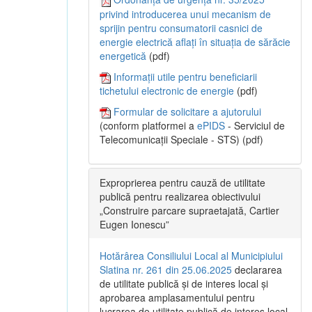
privind introducerea unui mecanism de
sprijin pentru consumatorii casnici de
energie electrică aflați în situația de sărăcie
energetică
(pdf)
Informații utile pentru beneficiarii
tichetului electronic de energie
(pdf)
Formular de solicitare a ajutorului
(conform platformei a
ePIDS
- Serviciul de
Telecomunicații Speciale - STS) (pdf)
Exproprierea pentru cauză de utilitate
publică pentru realizarea obiectivului
„Construire parcare supraetajată, Cartier
Eugen Ionescu”
Hotărârea Consiliului Local al Municipiului
Slatina nr. 261 din 25.06.2025
declararea
de utilitate publică și de interes local și
aprobarea amplasamentului pentru
lucrarea de utilitate publică de interes local