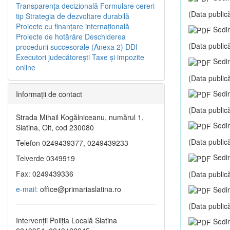
Transparenţa decizională
Formulare cereri
(Data publică
tip
Strategia de dezvoltare durabilă
Proiecte cu finanţare internaţională
Sedin
Proiecte de hotărâre
Deschiderea
(Data publică
procedurii succesorale (Anexa 2)
DDI -
Executori judecătorești
Taxe şi impozite
Sedin
online
(Data publică
Sedin
Informaţii de contact
(Data publică
Strada Mihail Kogălniceanu, numărul 1,
Sedin
Slatina, Olt, cod 230080
(Data publică
Telefon 0249439377, 0249439233
Sedin
Telverde 0349919
Fax: 0249439336
(Data publică
e-mail:
office@primariaslatina.ro
Sedin
(Data publică
Intervenții Poliția Locală Slatina
Sedin