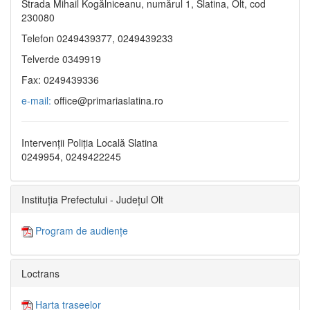
Strada Mihail Kogălniceanu, numărul 1, Slatina, Olt, cod
230080
Telefon 0249439377, 0249439233
Telverde 0349919
Fax: 0249439336
e-mail:
office@primariaslatina.ro
Intervenții Poliția Locală Slatina
0249954, 0249422245
Instituția Prefectului - Județul Olt
Program de audiențe
Loctrans
Harta traseelor