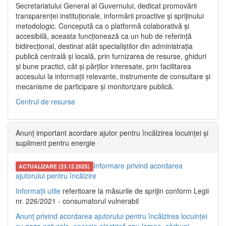
Secretariatului General al Guvernului, dedicat promovării
transparenței instituționale, informării proactive și sprijinului
metodologic. Concepută ca o platformă colaborativă și
accesibilă, aceasta funcționează ca un hub de referință
bidirecțional, destinat atât specialiștilor din administrația
publică centrală și locală, prin furnizarea de resurse, ghiduri
și bune practici, cât și părților interesate, prin facilitarea
accesului la informații relevante, instrumente de consultare și
mecanisme de participare și monitorizare publică.
Centrul de resurse
Anunț important acordare ajutor pentru încălzirea locuinței și
supliment pentru energie
Informare privind acordarea
ACTUALIZARE (23.12.2025)
ajutorului pentru încălzire
Informații utile
referitoare la măsurile de sprijin conform Legii
nr. 226/2021 - consumatorul vulnerabil
Anunț privind acordarea ajutorului pentru încălzirea locuinței
cu gaze naturale, energie electrică sau lemne, cărbuni,