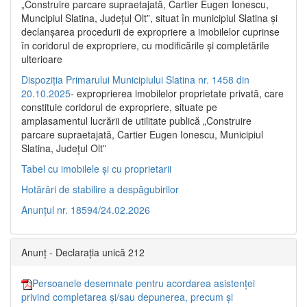
„Construire parcare supraetajată, Cartier Eugen Ionescu,
Muncipiul Slatina, Judeţul Olt”, situat în municipiul Slatina şi
declanşarea procedurii de expropriere a imobilelor cuprinse
în coridorul de expropriere, cu modificările şi completările
ulterioare
Dispoziția Primarului Municipiului Slatina nr. 1458 din
20.10.2025
- exproprierea imobilelor proprietate privată, care
constituie coridorul de expropriere, situate pe
amplasamentul lucrării de utilitate publică „Construire
parcare supraetajată, Cartier Eugen Ionescu, Municipiul
Slatina, Județul Olt”
Tabel cu imobilele și cu proprietarii
Hotărâri de stabilire a despăgubirilor
Anunțul nr. 18594/24.02.2026
Anunț - Declarația unică 212
Persoanele desemnate pentru acordarea asistenței
privind completarea și/sau depunerea, precum și