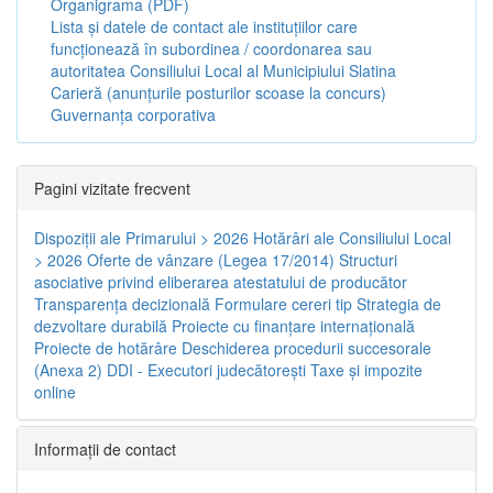
Organigrama (PDF)
Lista și datele de contact ale instituțiilor care
funcționează în subordinea / coordonarea sau
autoritatea Consiliului Local al Municipiului Slatina
Carieră (anunțurile posturilor scoase la concurs)
Guvernanța corporativa
Pagini vizitate frecvent
Dispoziţii ale Primarului > 2026
Hotărâri ale Consiliului Local
> 2026
Oferte de vânzare (Legea 17/2014)
Structuri
asociative privind eliberarea atestatului de producător
Transparenţa decizională
Formulare cereri tip
Strategia de
dezvoltare durabilă
Proiecte cu finanţare internaţională
Proiecte de hotărâre
Deschiderea procedurii succesorale
(Anexa 2)
DDI - Executori judecătorești
Taxe şi impozite
online
Informaţii de contact