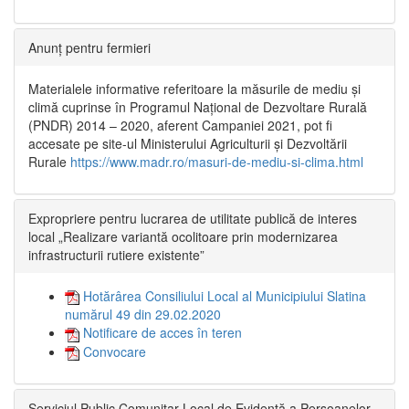
Anunț pentru fermieri
Materialele informative referitoare la măsurile de mediu și
climă cuprinse în Programul Național de Dezvoltare Rurală
(PNDR) 2014 – 2020, aferent Campaniei 2021, pot fi
accesate pe site-ul Ministerului Agriculturii și Dezvoltării
Rurale
https://www.madr.ro/masuri-de-mediu-si-clima.html
Expropriere pentru lucrarea de utilitate publică de interes
local „Realizare variantă ocolitoare prin modernizarea
infrastructurii rutiere existente”
Hotărârea Consiliului Local al Municipiului Slatina
numărul 49 din 29.02.2020
Notificare de acces în teren
Convocare
Serviciul Public Comunitar Local de Evidență a Persoanelor