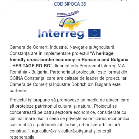
Camera de Comerț, Industrie, Navigație și Agricultură
Constanța are în implementare proiectul
“A heritage
friendly cross-border economy in România and Bulgaria
- HERITAGE RO-BG”
, finanțat prin Programul Interreg V-A
România - Bulgaria. Parteneriatul proiectului este format din
CCINA Constanța, care are calitate de leader de proiect, iar
Camera de Comerț și Industrie Dobrich din Bulgaria este
partener.
Proiectul își propune să promoveze un mediu de afaceri care
să protejeze patrimoniul cultural și natural. Proiectul se
concentrează pe patru sectoare economice, considerate cu
cel mai mare risc în ceea ce privește valorificarea economică
sustenabilă a patrimoniului: turism, urbanism-arhitectură-
construcții, agricultură-silvicultură-pășunat și energii
regenerabile.