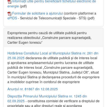
Informații utile pentru beneficiarii tichetului electronic de
energie
(pdf)
Formular de solicitare a ajutorului
(conform platformei a
ePIDS
- Serviciul de Telecomunicații Speciale - STS) (pdf)
Exproprierea pentru cauză de utilitate publică pentru
realizarea obiectivului „Construire parcare supraetajată,
Cartier Eugen Ionescu”
Hotărârea Consiliului Local al Municipiului Slatina nr. 261 din
25.06.2025
declararea de utilitate publică și de interes local
și aprobarea amplasamentului pentru lucrarea de utilitate
publică de interes local „Construire parcare supraetajată,
Cartier Eugen Ionescu, Municipiul Slatina, Județul Olt”, situat
în municipiul Slatina și declanșarea procedurii de expropriere
a imobilelor cuprinse în coridorul de expropriere
Anunțul nr. 81867 din 12.08.2025
Dispoziția Primarului Municipiului Slatina nr. 1245 din
02.09.2025
- constituirea comisiei de verificare a dreptului de
proprietate sau a altor drepturi reale și acordarea