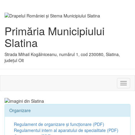
Primăria Municipiului
Slatina
Strada Mihail Kogălniceanu, numărul 1, cod 230080, Slatina,
județul Olt
Activ
sau
dezac
meniu
Organizare
Regulament de organizare și funcționare (PDF)
Regulamentul intern al aparatului de specialitate (PDF)