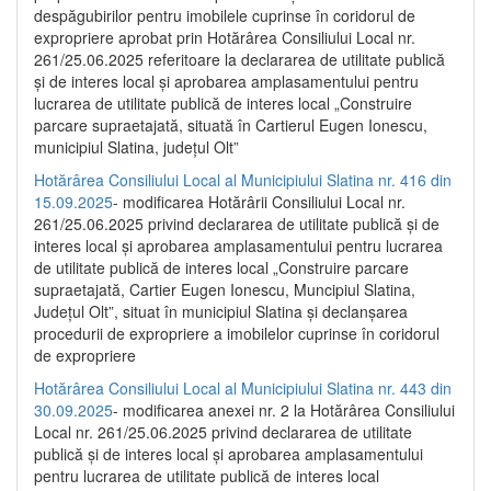
despăgubirilor pentru imobilele cuprinse în coridorul de
expropriere aprobat prin Hotărârea Consiliului Local nr.
261/25.06.2025 referitoare la declararea de utilitate publică
și de interes local și aprobarea amplasamentului pentru
lucrarea de utilitate publică de interes local „Construire
parcare supraetajată, situată în Cartierul Eugen Ionescu,
municipiul Slatina, județul Olt”
Hotărârea Consiliului Local al Municipiului Slatina nr. 416 din
15.09.2025
- modificarea Hotărârii Consiliului Local nr.
261/25.06.2025 privind declararea de utilitate publică și de
interes local și aprobarea amplasamentului pentru lucrarea
de utilitate publică de interes local „Construire parcare
supraetajată, Cartier Eugen Ionescu, Muncipiul Slatina,
Județul Olt”, situat în municipiul Slatina și declanșarea
procedurii de expropriere a imobilelor cuprinse în coridorul
de expropriere
Hotărârea Consiliului Local al Municipiului Slatina nr. 443 din
30.09.2025
- modificarea anexei nr. 2 la Hotărârea Consiliului
Local nr. 261/25.06.2025 privind declararea de utilitate
publică şi de interes local şi aprobarea amplasamentului
pentru lucrarea de utilitate publică de interes local