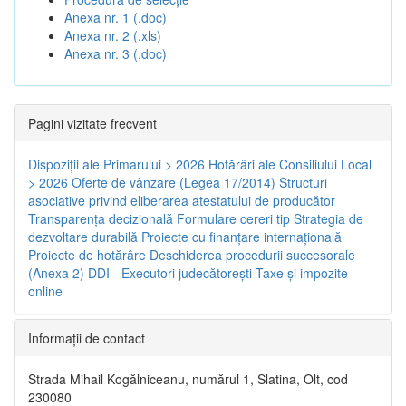
Anexa nr. 1 (.doc)
Anexa nr. 2 (.xls)
Anexa nr. 3 (.doc)
Pagini vizitate frecvent
Dispoziţii ale Primarului > 2026
Hotărâri ale Consiliului Local
> 2026
Oferte de vânzare (Legea 17/2014)
Structuri
asociative privind eliberarea atestatului de producător
Transparenţa decizională
Formulare cereri tip
Strategia de
dezvoltare durabilă
Proiecte cu finanţare internaţională
Proiecte de hotărâre
Deschiderea procedurii succesorale
(Anexa 2)
DDI - Executori judecătorești
Taxe şi impozite
online
Informaţii de contact
Strada Mihail Kogălniceanu, numărul 1, Slatina, Olt, cod
230080