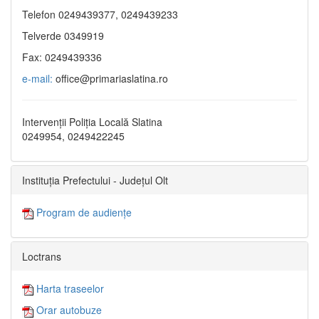
Telefon 0249439377, 0249439233
Telverde 0349919
Fax: 0249439336
e-mail:
office@primariaslatina.ro
Intervenții Poliția Locală Slatina
0249954, 0249422245
Instituția Prefectului - Județul Olt
Program de audiențe
Loctrans
Harta traseelor
Orar autobuze