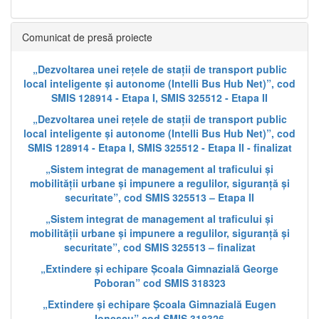
Comunicat de presă proiecte
„Dezvoltarea unei rețele de stații de transport public
local inteligente și autonome (Intelli Bus Hub Net)”, cod
SMIS 128914 - Etapa I, SMIS 325512 - Etapa II
„Dezvoltarea unei rețele de stații de transport public
local inteligente și autonome (Intelli Bus Hub Net)”, cod
SMIS 128914 - Etapa I, SMIS 325512 - Etapa II - finalizat
„Sistem integrat de management al traficului și
mobilității urbane și impunere a regulilor, siguranță și
securitate”, cod SMIS 325513 – Etapa II
„Sistem integrat de management al traficului și
mobilității urbane și impunere a regulilor, siguranță și
securitate”, cod SMIS 325513 – finalizat
„Extindere și echipare Școala Gimnazială George
Poboran” cod SMIS 318323
„Extindere și echipare Școala Gimnazială Eugen
Ionescu” cod SMIS 318326