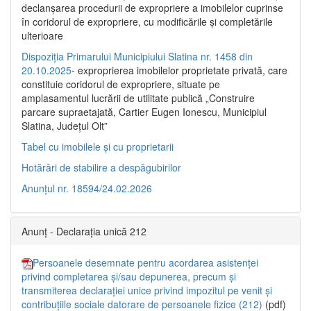
declanşarea procedurii de expropriere a imobilelor cuprinse
în coridorul de expropriere, cu modificările şi completările
ulterioare
Dispoziția Primarului Municipiului Slatina nr. 1458 din
20.10.2025
- exproprierea imobilelor proprietate privată, care
constituie coridorul de expropriere, situate pe
amplasamentul lucrării de utilitate publică „Construire
parcare supraetajată, Cartier Eugen Ionescu, Municipiul
Slatina, Județul Olt”
Tabel cu imobilele și cu proprietarii
Hotărâri de stabilire a despăgubirilor
Anunțul nr. 18594/24.02.2026
Anunț - Declarația unică 212
Persoanele desemnate pentru acordarea asistenței
privind completarea și/sau depunerea, precum și
transmiterea declarației unice privind impozitul pe venit și
contribuțiile sociale datorare de persoanele fizice (212)
(pdf)