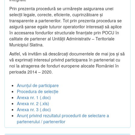
Prin prezenta procedură se urmăreşte asigurarea unei
selecții legale, corecte, eficiente, cuprinzătoare şi
transparente a partenerilor. Tot prin prezenta procedura se
asigură şanse egale tuturor operatorilor interesaţi să aplice
în accesarea fondurilor structurale finanţate prin POCU în
calitate de partener al Unității Administrativ – Teritoriale
Municipiul Slatina.
Astfel, vă invităm să descărcați documentele de mai jos și să
vă exprimați interesul privind participarea în parteneriat cu
noi la atragerea de fonduri europene alocate României în
perioada 2014 – 2020.
Anunțul de participare
Procedura de selecție
Anexa nr. 1 (.doc)
Anexa nr. 2 (.xls)
Anexa nr. 3 (.doc)
Anunț privind rezultatul procedurii de selectare a
partenerului / partenerilor