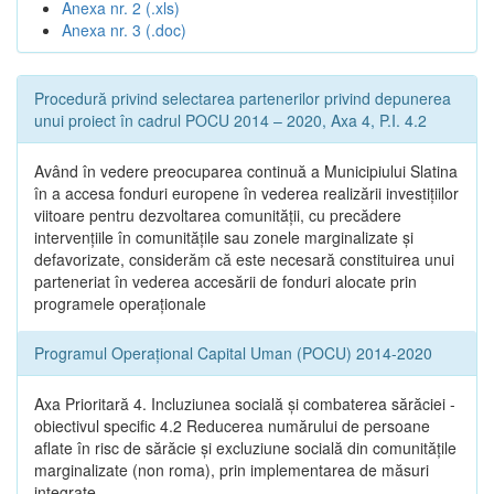
Anexa nr. 2 (.xls)
Anexa nr. 3 (.doc)
Procedură privind selectarea partenerilor privind depunerea
unui proiect în cadrul POCU 2014 – 2020, Axa 4, P.I. 4.2
Având în vedere preocuparea continuă a Municipiului Slatina
în a accesa fonduri europene în vederea realizării investițiilor
viitoare pentru dezvoltarea comunității, cu precădere
intervențiile în comunitățile sau zonele marginalizate și
defavorizate, considerăm că este necesară constituirea unui
parteneriat în vederea accesării de fonduri alocate prin
programele operaționale
Programul Operațional Capital Uman (POCU) 2014-2020
Axa Prioritară 4. Incluziunea socială și combaterea sărăciei -
obiectivul specific 4.2 Reducerea numărului de persoane
aflate în risc de sărăcie și excluziune socială din comunitățile
marginalizate (non roma), prin implementarea de măsuri
integrate