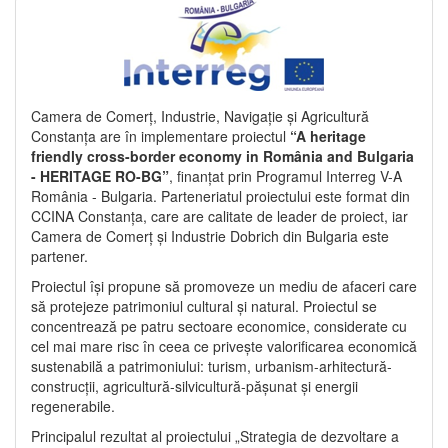
Camera de Comerț, Industrie, Navigație și Agricultură
Constanța are în implementare proiectul
“A heritage
friendly cross-border economy in România and Bulgaria
- HERITAGE RO-BG”
, finanțat prin Programul Interreg V-A
România - Bulgaria. Parteneriatul proiectului este format din
CCINA Constanța, care are calitate de leader de proiect, iar
Camera de Comerț și Industrie Dobrich din Bulgaria este
partener.
Proiectul își propune să promoveze un mediu de afaceri care
să protejeze patrimoniul cultural și natural. Proiectul se
concentrează pe patru sectoare economice, considerate cu
cel mai mare risc în ceea ce privește valorificarea economică
sustenabilă a patrimoniului: turism, urbanism-arhitectură-
construcții, agricultură-silvicultură-pășunat și energii
regenerabile.
Principalul rezultat al proiectului „Strategia de dezvoltare a