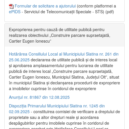
Formular de solicitare a ajutorului
(conform platformei a
ePIDS
- Serviciul de Telecomunicații Speciale - STS) (pdf)
Exproprierea pentru cauză de utilitate publică pentru
realizarea obiectivului „Construire parcare supraetajată,
Cartier Eugen Ionescu”
Hotărârea Consiliului Local al Municipiului Slatina nr. 261 din
25.06.2025
declararea de utilitate publică și de interes local
și aprobarea amplasamentului pentru lucrarea de utilitate
publică de interes local „Construire parcare supraetajată,
Cartier Eugen Ionescu, Municipiul Slatina, Județul Olt”, situat
în municipiul Slatina și declanșarea procedurii de expropriere
a imobilelor cuprinse în coridorul de expropriere
Anunțul nr. 81867 din 12.08.2025
Dispoziția Primarului Municipiului Slatina nr. 1245 din
02.09.2025
- constituirea comisiei de verificare a dreptului de
proprietate sau a altor drepturi reale și acordarea
despăgubirilor pentru imobilele cuprinse în coridorul de
expropriere aprobat prin Hotărârea Consiliului Local nr.