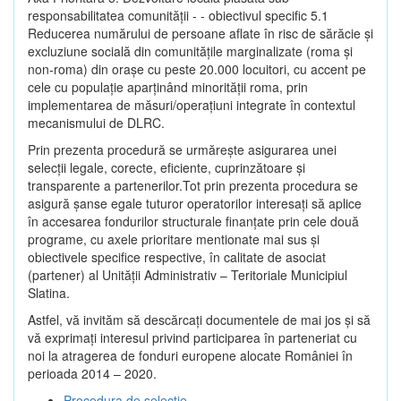
responsabilitatea comunității - - obiectivul specific 5.1
Reducerea numărului de persoane aflate în risc de sărăcie şi
excluziune socială din comunitățile marginalizate (roma şi
non-roma) din oraşe cu peste 20.000 locuitori, cu accent pe
cele cu populație aparținând minorității roma, prin
implementarea de măsuri/operațiuni integrate în contextul
mecanismului de DLRC.
Prin prezenta procedură se urmăreşte asigurarea unei
selecții legale, corecte, eficiente, cuprinzătoare şi
transparente a partenerilor.Tot prin prezenta procedura se
asigură şanse egale tuturor operatorilor interesaţi să aplice
în accesarea fondurilor structurale finanţate prin cele două
programe, cu axele prioritare mentionate mai sus și
obiectivele specifice respective, în calitate de asociat
(partener) al Unității Administrativ – Teritoriale Municipiul
Slatina.
Astfel, vă invităm să descărcați documentele de mai jos și să
vă exprimați interesul privind participarea în parteneriat cu
noi la atragerea de fonduri europene alocate României în
perioada 2014 – 2020.
Procedura de selecție