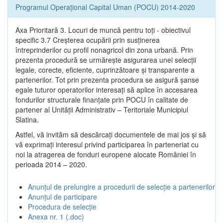
Programul Operațional Capital Uman (POCU) 2014-2020
Axa Prioritară 3. Locuri de muncă pentru toţi - obiectivul
specific 3.7 Creșterea ocupării prin susținerea
întreprinderilor cu profil nonagricol din zona urbană. Prin
prezenta procedură se urmăreşte asigurarea unei selecții
legale, corecte, eficiente, cuprinzătoare şi transparente a
partenerilor. Tot prin prezenta procedura se asigură şanse
egale tuturor operatorilor interesaţi să aplice în accesarea
fondurilor structurale finanţate prin POCU în calitate de
partener al Unității Administrativ – Teritoriale Municipiul
Slatina.
Astfel, vă invităm să descărcați documentele de mai jos și să
vă exprimați interesul privind participarea în parteneriat cu
noi la atragerea de fonduri europene alocate României în
perioada 2014 – 2020.
Anunțul de prelungire a procedurii de selecție a partenerilor
Anunțul de participare
Procedura de selecție
Anexa nr. 1 (.doc)