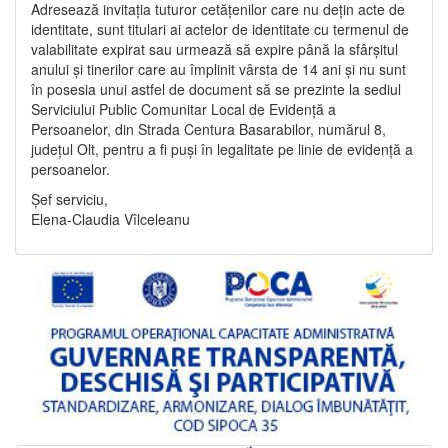
Adresează invitația tuturor cetățenilor care nu dețin acte de
identitate, sunt titulari ai actelor de identitate cu termenul de
valabilitate expirat sau urmează să expire până la sfârșitul
anului și tinerilor care au împlinit vârsta de 14 ani și nu sunt
în posesia unui astfel de document să se prezinte la sediul
Serviciului Public Comunitar Local de Evidență a
Persoanelor, din Strada Centura Basarabilor, numărul 8,
județul Olt, pentru a fi puși în legalitate pe linie de evidență a
persoanelor.
Șef serviciu,
Elena-Claudia Vîlceleanu