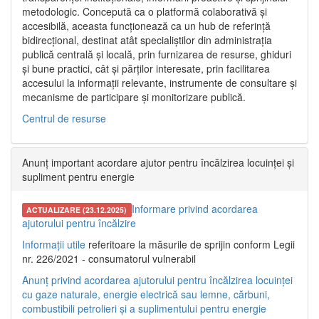
metodologic. Concepută ca o platformă colaborativă și
accesibilă, aceasta funcționează ca un hub de referință
bidirecțional, destinat atât specialiștilor din administrația
publică centrală și locală, prin furnizarea de resurse, ghiduri
și bune practici, cât și părților interesate, prin facilitarea
accesului la informații relevante, instrumente de consultare și
mecanisme de participare și monitorizare publică.
Centrul de resurse
Anunț important acordare ajutor pentru încălzirea locuinței și
supliment pentru energie
Informare privind acordarea
ACTUALIZARE (23.12.2025)
ajutorului pentru încălzire
Informații utile
referitoare la măsurile de sprijin conform Legii
nr. 226/2021 - consumatorul vulnerabil
Anunț privind acordarea ajutorului pentru încălzirea locuinței
cu gaze naturale, energie electrică sau lemne, cărbuni,
combustibili petrolieri și a suplimentului pentru energie