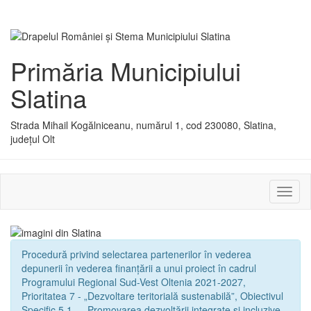
Primăria Municipiului
Slatina
Strada Mihail Kogălniceanu, numărul 1, cod 230080, Slatina,
județul Olt
Activ
sau
dezac
meniu
Procedură privind selectarea partenerilor în vederea
depunerii în vederea finanțării a unui proiect în cadrul
Programului Regional Sud-Vest Oltenia 2021-2027,
Prioritatea 7 - „Dezvoltare teritorială sustenabilă”, Obiectivul
Specific 5.1. - „Promovarea dezvoltării integrate și incluzive