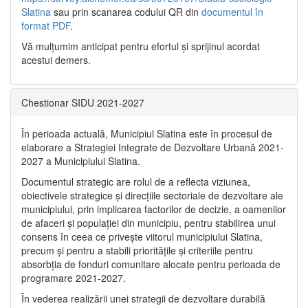
Slatina
sau prin scanarea codului QR din
documentul în
format PDF
.
Vă mulţumim anticipat pentru efortul şi sprijinul acordat
acestui demers.
Chestionar SIDU 2021-2027
În perioada actuală, Municipiul Slatina este în procesul de
elaborare a Strategiei Integrate de Dezvoltare Urbană 2021‐
2027 a Municipiului Slatina.
Documentul strategic are rolul de a reflecta viziunea,
obiectivele strategice și direcțiile sectoriale de dezvoltare ale
municipiului, prin implicarea factorilor de decizie, a oamenilor
de afaceri și populației din municipiu, pentru stabilirea unui
consens în ceea ce privește viitorul municipiului Slatina,
precum și pentru a stabili prioritățile și criteriile pentru
absorbția de fonduri comunitare alocate pentru perioada de
programare 2021-2027.
În vederea realizării unei strategii de dezvoltare durabilă