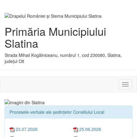
Primăria Municipiului
Slatina
Strada Mihail Kogălniceanu, numărul 1, cod 230080, Slatina,
județul Olt
Activ
sau
dezac
meniu
Procesele-verbale ale ședințelor Consiliului Local
23.07.2026
25.06.2026