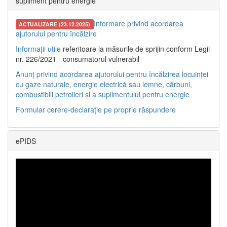
supliment pentru energie
Informare privind acordarea
ACTUALIZARE (23.12.2025)
ajutorului pentru încălzire
Informații utile
referitoare la măsurile de sprijin conform Legii
nr. 226/2021 - consumatorul vulnerabil
Anunț privind acordarea ajutorului pentru încălzirea locuinței
cu gaze naturale, energie electrică sau lemne, cărbuni,
combustibili petrolieri și a suplimentului pentru energie
Formular cerere-declarație pe proprie răspundere
ePIDS