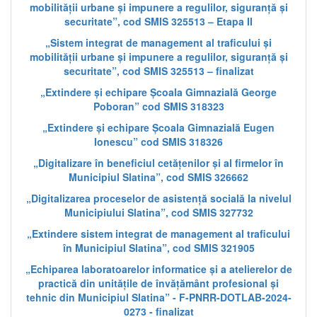
mobilității urbane și impunere a regulilor, siguranță și
securitate”, cod SMIS 325513 – Etapa II
„Sistem integrat de management al traficului și
mobilității urbane și impunere a regulilor, siguranță și
securitate”, cod SMIS 325513 – finalizat
„Extindere și echipare Școala Gimnazială George
Poboran” cod SMIS 318323
„Extindere și echipare Școala Gimnazială Eugen
Ionescu” cod SMIS 318326
„Digitalizare în beneficiul cetățenilor și al firmelor în
Municipiul Slatina”, cod SMIS 326662
„Digitalizarea proceselor de asistență socială la nivelul
Municipiului Slatina”, cod SMIS 327732
„Extindere sistem integrat de management al traficului
în Municipiul Slatina”, cod SMIS 321905
„Echiparea laboratoarelor informatice și a atelierelor de
practică din unitățile de învățământ profesional și
tehnic din Municipiul Slatina” - F-PNRR-DOTLAB-2024-
0273 - finalizat