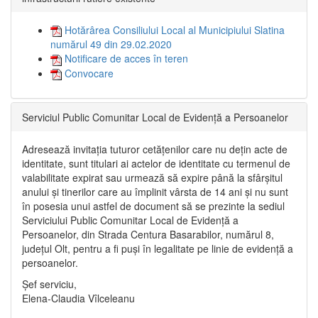
Hotărârea Consiliului Local al Municipiului Slatina
numărul 49 din 29.02.2020
Notificare de acces în teren
Convocare
Serviciul Public Comunitar Local de Evidență a Persoanelor
Adresează invitația tuturor cetățenilor care nu dețin acte de
identitate, sunt titulari ai actelor de identitate cu termenul de
valabilitate expirat sau urmează să expire până la sfârșitul
anului și tinerilor care au împlinit vârsta de 14 ani și nu sunt
în posesia unui astfel de document să se prezinte la sediul
Serviciului Public Comunitar Local de Evidență a
Persoanelor, din Strada Centura Basarabilor, numărul 8,
județul Olt, pentru a fi puși în legalitate pe linie de evidență a
persoanelor.
Șef serviciu,
Elena-Claudia Vîlceleanu