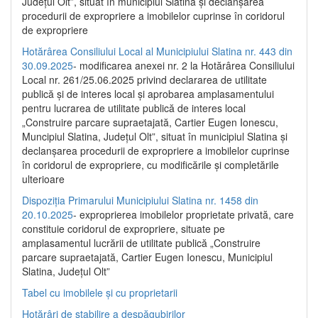
Județul Olt”, situat în municipiul Slatina și declanșarea
procedurii de expropriere a imobilelor cuprinse în coridorul
de expropriere
Hotărârea Consiliului Local al Municipiului Slatina nr. 443 din
30.09.2025
- modificarea anexei nr. 2 la Hotărârea Consiliului
Local nr. 261/25.06.2025 privind declararea de utilitate
publică şi de interes local şi aprobarea amplasamentului
pentru lucrarea de utilitate publică de interes local
„Construire parcare supraetajată, Cartier Eugen Ionescu,
Muncipiul Slatina, Judeţul Olt”, situat în municipiul Slatina şi
declanşarea procedurii de expropriere a imobilelor cuprinse
în coridorul de expropriere, cu modificările şi completările
ulterioare
Dispoziția Primarului Municipiului Slatina nr. 1458 din
20.10.2025
- exproprierea imobilelor proprietate privată, care
constituie coridorul de expropriere, situate pe
amplasamentul lucrării de utilitate publică „Construire
parcare supraetajată, Cartier Eugen Ionescu, Municipiul
Slatina, Județul Olt”
Tabel cu imobilele și cu proprietarii
Hotărâri de stabilire a despăgubirilor