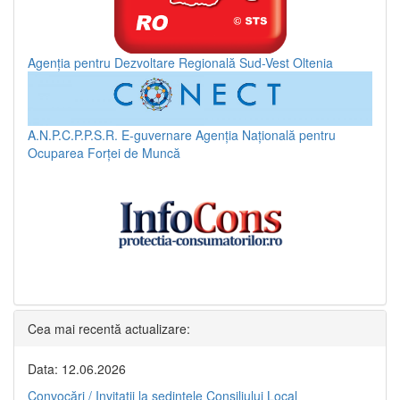
Agenția pentru Dezvoltare Regională Sud-Vest Oltenia
A.N.P.C.P.P.S.R.
E-guvernare
Agenția Națională pentru
Ocuparea Forței de Muncă
Cea mai recentă actualizare:
Data: 12.06.2026
Convocări / Invitaţii la şedinţele Consiliului Local