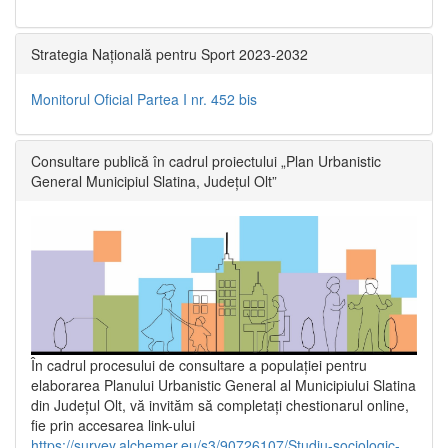
Strategia Națională pentru Sport 2023-2032
Monitorul Oficial Partea I nr. 452 bis
Consultare publică în cadrul proiectului „Plan Urbanistic
General Municipiul Slatina, Județul Olt”
În cadrul procesului de consultare a populaţiei pentru
elaborarea Planului Urbanistic General al Municipiului Slatina
din Județul Olt, vă invităm să completați chestionarul online,
fie prin accesarea link-ului
https://survey.alchemer.eu/s3/90726107/Studiu-sociologic-