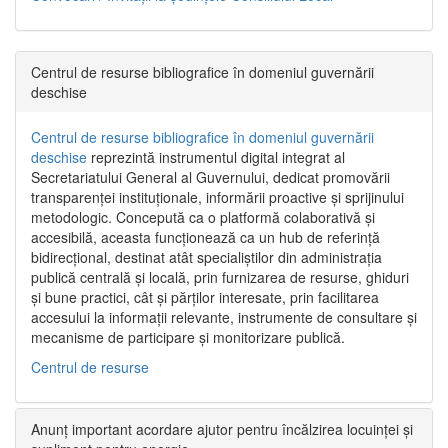
Centrul de resurse bibliografice în domeniul guvernării
deschise
Centrul de resurse bibliografice în domeniul guvernării
deschise
reprezintă instrumentul digital integrat al
Secretariatului General al Guvernului, dedicat promovării
transparenței instituționale, informării proactive și sprijinului
metodologic. Concepută ca o platformă colaborativă și
accesibilă, aceasta funcționează ca un hub de referință
bidirecțional, destinat atât specialiștilor din administrația
publică centrală și locală, prin furnizarea de resurse, ghiduri
și bune practici, cât și părților interesate, prin facilitarea
accesului la informații relevante, instrumente de consultare și
mecanisme de participare și monitorizare publică.
Centrul de resurse
Anunț important acordare ajutor pentru încălzirea locuinței și