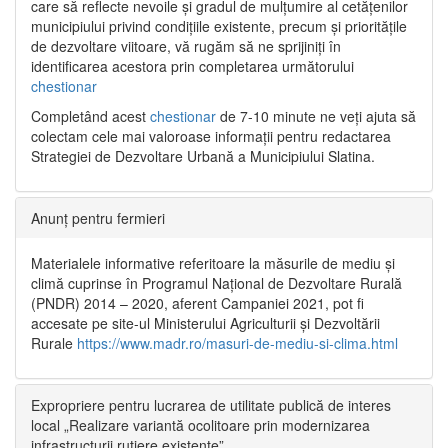
care să reflecte nevoile și gradul de mulțumire al cetățenilor
municipiului privind condițiile existente, precum și prioritățile
de dezvoltare viitoare, vă rugăm să ne sprijiniți în
identificarea acestora prin completarea următorului
chestionar
Completând acest
chestionar
de 7-10 minute ne veți ajuta să
colectam cele mai valoroase informații pentru redactarea
Strategiei de Dezvoltare Urbană a Municipiului Slatina.
Anunț pentru fermieri
Materialele informative referitoare la măsurile de mediu și
climă cuprinse în Programul Național de Dezvoltare Rurală
(PNDR) 2014 – 2020, aferent Campaniei 2021, pot fi
accesate pe site-ul Ministerului Agriculturii și Dezvoltării
Rurale
https://www.madr.ro/masuri-de-mediu-si-clima.html
Expropriere pentru lucrarea de utilitate publică de interes
local „Realizare variantă ocolitoare prin modernizarea
infrastructurii rutiere existente”