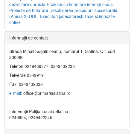
dezvoltare durabilă
Proiecte cu finanţare internaţională
Proiecte de hotărâre
Deschiderea procedurii succesorale
(Anexa 2)
DDI - Executori judecătorești
Taxe şi impozite
online
Informaţii de contact
Strada Mihail Kogălniceanu, numărul 1, Slatina, Olt, cod
230080
Telefon 0249439377, 0249439233
Telverde 0349919
Fax: 0249439336
e-mail:
office@primariaslatina.ro
Intervenții Poliția Locală Slatina
0249954, 0249422245