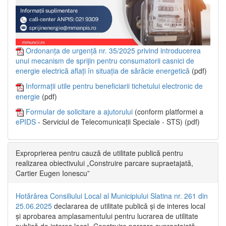
Ordonanța de urgență nr. 35/2025 privind introducerea
unui mecanism de sprijin pentru consumatorii casnici de
energie electrică aflați în situația de sărăcie energetică
(pdf)
Informații utile pentru beneficiarii tichetului electronic de
energie
(pdf)
Formular de solicitare a ajutorului
(conform platformei a
ePIDS
- Serviciul de Telecomunicații Speciale - STS) (pdf)
Exproprierea pentru cauză de utilitate publică pentru
realizarea obiectivului „Construire parcare supraetajată,
Cartier Eugen Ionescu”
Hotărârea Consiliului Local al Municipiului Slatina nr. 261 din
25.06.2025
declararea de utilitate publică și de interes local
și aprobarea amplasamentului pentru lucrarea de utilitate