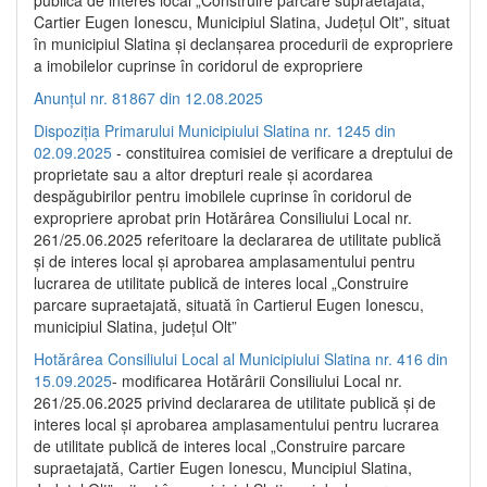
publică de interes local „Construire parcare supraetajată,
Cartier Eugen Ionescu, Municipiul Slatina, Județul Olt”, situat
în municipiul Slatina și declanșarea procedurii de expropriere
a imobilelor cuprinse în coridorul de expropriere
Anunțul nr. 81867 din 12.08.2025
Dispoziția Primarului Municipiului Slatina nr. 1245 din
02.09.2025
- constituirea comisiei de verificare a dreptului de
proprietate sau a altor drepturi reale și acordarea
despăgubirilor pentru imobilele cuprinse în coridorul de
expropriere aprobat prin Hotărârea Consiliului Local nr.
261/25.06.2025 referitoare la declararea de utilitate publică
și de interes local și aprobarea amplasamentului pentru
lucrarea de utilitate publică de interes local „Construire
parcare supraetajată, situată în Cartierul Eugen Ionescu,
municipiul Slatina, județul Olt”
Hotărârea Consiliului Local al Municipiului Slatina nr. 416 din
15.09.2025
- modificarea Hotărârii Consiliului Local nr.
261/25.06.2025 privind declararea de utilitate publică și de
interes local și aprobarea amplasamentului pentru lucrarea
de utilitate publică de interes local „Construire parcare
supraetajată, Cartier Eugen Ionescu, Muncipiul Slatina,