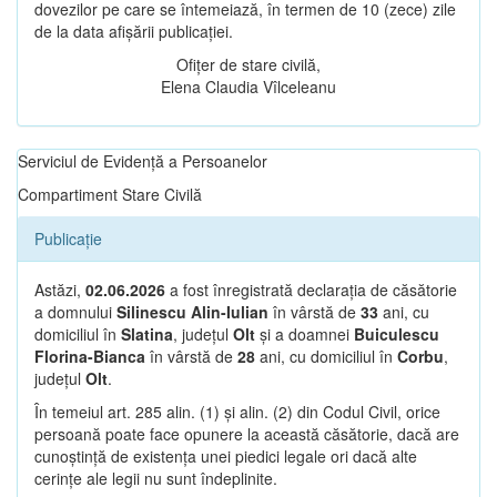
dovezilor pe care se întemeiază, în termen de 10 (zece) zile
de la data afișării publicației.
Ofițer de stare civilă,
Elena Claudia Vîlceleanu
Serviciul de Evidență a Persoanelor
Compartiment Stare Civilă
Publicație
Astăzi,
02.06.2026
a fost înregistrată declarația de căsătorie
a domnului
Silinescu Alin-Iulian
în vârstă de
33
ani, cu
domiciliul în
Slatina
, județul
Olt
și a doamnei
Buiculescu
Florina-Bianca
în vârstă de
28
ani, cu domiciliul în
Corbu
,
județul
Olt
.
În temeiul art. 285 alin. (1) și alin. (2) din Codul Civil, orice
persoană poate face opunere la această căsătorie, dacă are
cunoștință de existența unei piedici legale ori dacă alte
cerințe ale legii nu sunt îndeplinite.