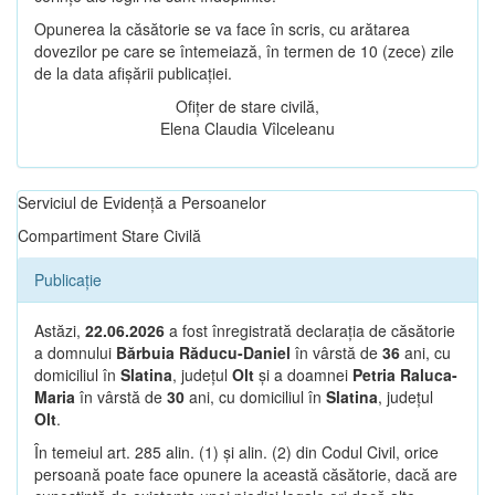
Opunerea la căsătorie se va face în scris, cu arătarea
dovezilor pe care se întemeiază, în termen de 10 (zece) zile
de la data afișării publicației.
Ofițer de stare civilă,
Elena Claudia Vîlceleanu
Serviciul de Evidență a Persoanelor
Compartiment Stare Civilă
Publicație
Astăzi,
22.06.2026
a fost înregistrată declarația de căsătorie
a domnului
Bărbuia Răducu-Daniel
în vârstă de
36
ani, cu
domiciliul în
Slatina
, județul
Olt
și a doamnei
Petria Raluca-
Maria
în vârstă de
30
ani, cu domiciliul în
Slatina
, județul
Olt
.
În temeiul art. 285 alin. (1) și alin. (2) din Codul Civil, orice
persoană poate face opunere la această căsătorie, dacă are