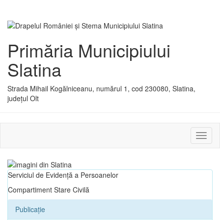
Primăria Municipiului
Slatina
Strada Mihail Kogălniceanu, numărul 1, cod 230080, Slatina,
județul Olt
Activ
sau
dezac
meniu
Serviciul de Evidență a Persoanelor
Compartiment Stare Civilă
Publicație