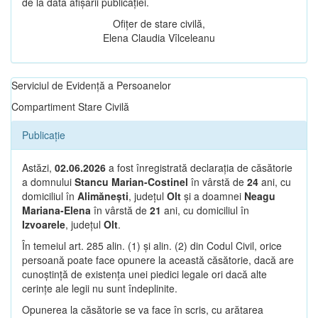
de la data afișării publicației.
Ofițer de stare civilă,
Elena Claudia Vîlceleanu
Serviciul de Evidență a Persoanelor
Compartiment Stare Civilă
Publicație
Astăzi,
02.06.2026
a fost înregistrată declarația de căsătorie
a domnului
Stancu Marian-Costinel
în vârstă de
24
ani, cu
domiciliul în
Alimănești
, județul
Olt
și a doamnei
Neagu
Mariana-Elena
în vârstă de
21
ani, cu domiciliul în
Izvoarele
, județul
Olt
.
În temeiul art. 285 alin. (1) și alin. (2) din Codul Civil, orice
persoană poate face opunere la această căsătorie, dacă are
cunoștință de existența unei piedici legale ori dacă alte
cerințe ale legii nu sunt îndeplinite.
Opunerea la căsătorie se va face în scris, cu arătarea