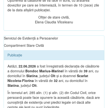
Opunerea la căsătorie se va face în scris, cu arătarea
dovezilor pe care se întemeiază, în termen de 10 (zece) zile
de la data afișării publicației.
Ofițer de stare civilă,
Elena Claudia Vîlceleanu
Serviciul de Evidență a Persoanelor
Compartiment Stare Civilă
Publicație
Astăzi,
22.06.2026
a fost înregistrată declarația de căsătorie
a domnului
Bondoc Marius-Marinel
în vârstă de
39
ani, cu
domiciliul în
Slatina
, județul
Olt
și a doamnei
Scarlat
Nicoleta-Florina
în vârstă de
32
ani, cu domiciliul în
Slatina
, județul
Olt
.
În temeiul art. 285 alin. (1) și alin. (2) din Codul Civil, orice
persoană poate face opunere la această căsătorie, dacă are
cunoștință de existența unei piedici legale ori dacă alte
cerințe ale legii nu sunt îndeplinite.