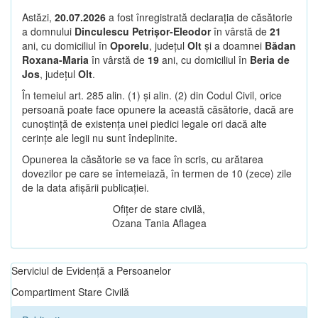
Astăzi,
20.07.2026
a fost înregistrată declarația de căsătorie
a domnului
Dinculescu Petrișor-Eleodor
în vârstă de
21
ani, cu domiciliul în
Oporelu
, județul
Olt
și a doamnei
Bădan
Roxana-Maria
în vârstă de
19
ani, cu domiciliul în
Beria de
Jos
, județul
Olt
.
În temeiul art. 285 alin. (1) și alin. (2) din Codul Civil, orice
persoană poate face opunere la această căsătorie, dacă are
cunoștință de existența unei piedici legale ori dacă alte
cerințe ale legii nu sunt îndeplinite.
Opunerea la căsătorie se va face în scris, cu arătarea
dovezilor pe care se întemeiază, în termen de 10 (zece) zile
de la data afișării publicației.
Ofițer de stare civilă,
Ozana Tania Aflagea
Serviciul de Evidență a Persoanelor
Compartiment Stare Civilă