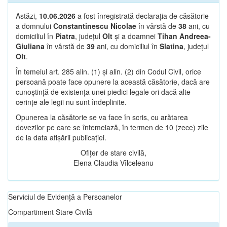
Astăzi,
10.06.2026
a fost înregistrată declarația de căsătorie
a domnului
Constantinescu Nicolae
în vârstă de
38
ani, cu
domiciliul în
Piatra
, județul
Olt
și a doamnei
Tihan Andreea-
Giuliana
în vârstă de
39
ani, cu domiciliul în
Slatina
, județul
Olt
.
În temeiul art. 285 alin. (1) și alin. (2) din Codul Civil, orice
persoană poate face opunere la această căsătorie, dacă are
cunoștință de existența unei piedici legale ori dacă alte
cerințe ale legii nu sunt îndeplinite.
Opunerea la căsătorie se va face în scris, cu arătarea
dovezilor pe care se întemeiază, în termen de 10 (zece) zile
de la data afișării publicației.
Ofițer de stare civilă,
Elena Claudia Vîlceleanu
Serviciul de Evidență a Persoanelor
Compartiment Stare Civilă