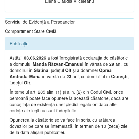
Elena Claudia Vîlceleanu
Serviciul de Evidență a Persoanelor
Compartiment Stare Civilă
Publicație
Astăzi,
03.06.2026
a fost înregistrată declarația de căsătorie
a domnului
Manda Răzvan-Emanuel
în vârstă de
29
ani, cu
domiciliul în
Slatina
, județul
Olt
și a doamnei
Oprea
Andrada-Maria
în vârstă de
23
ani, cu domiciliul în
Ciurești
,
județul
Olt
.
În temeiul art. 285 alin. (1) și alin. (2) din Codul Civil, orice
persoană poate face opunere la această căsătorie, dacă are
cunoștință de existența unei piedici legale ori dacă alte
cerințe ale legii nu sunt îndeplinite.
Opunerea la căsătorie se va face în scris, cu arătarea
dovezilor pe care se întemeiază, în termen de 10 (zece) zile
de la data afișării publicației.