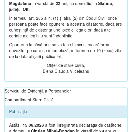
Magdalena
în vârstă de
22
ani, cu domiciliul în
Slatina
,
județul
Olt
.
În temeiul art. 285 alin. (1) și alin. (2) din Codul Civil, orice
persoană poate face opunere la această căsătorie, dacă are
cunoștință de existența unei piedici legale ori dacă alte
cerințe ale legii nu sunt îndeplinite.
Opunerea la căsătorie se va face în scris, cu arătarea
dovezilor pe care se întemeiază, în termen de 10 (zece) zile
de la data afișării publicației.
Ofițer de stare civilă,
Elena Claudia Vîlceleanu
Serviciul de Evidență a Persoanelor
Compartiment Stare Civilă
Publicație
Astăzi,
15.06.2026
a fost înregistrată declarația de căsătorie
a domnului
Cintian Mihai-Bogdan
în vârstă de
29
ani, cu