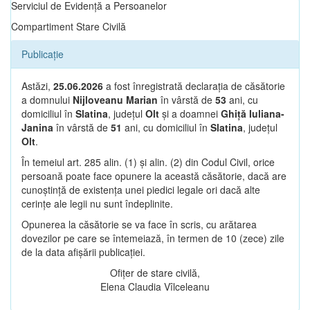
Serviciul de Evidență a Persoanelor
Compartiment Stare Civilă
Publicație
Astăzi,
25.06.2026
a fost înregistrată declarația de căsătorie
a domnului
Nijloveanu Marian
în vârstă de
53
ani, cu
domiciliul în
Slatina
, județul
Olt
și a doamnei
Ghiță Iuliana-
Janina
în vârstă de
51
ani, cu domiciliul în
Slatina
, județul
Olt
.
În temeiul art. 285 alin. (1) și alin. (2) din Codul Civil, orice
persoană poate face opunere la această căsătorie, dacă are
cunoștință de existența unei piedici legale ori dacă alte
cerințe ale legii nu sunt îndeplinite.
Opunerea la căsătorie se va face în scris, cu arătarea
dovezilor pe care se întemeiază, în termen de 10 (zece) zile
de la data afișării publicației.
Ofițer de stare civilă,
Elena Claudia Vîlceleanu