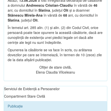
Astăzi,
13.06.2026
a fost înregistrată declarația de căsătorie
a domnului
Andreescu Cristian-Claudiu
în vârstă de
46
ani, cu domiciliul în
Slatina
, județul
Olt
și a doamnei
Stănescu Mirela-Ana
în vârstă de
68
ani, cu domiciliul în
Slatina
, județul
Olt
.
În temeiul art. 285 alin. (1) și alin. (2) din Codul Civil, orice
persoană poate face opunere la această căsătorie, dacă are
cunoștință de existența unei piedici legale ori dacă alte
cerințe ale legii nu sunt îndeplinite.
Opunerea la căsătorie se va face în scris, cu arătarea
dovezilor pe care se întemeiază, în termen de 10 (zece) zile
de la data afișării publicației.
Ofițer de stare civilă,
Elena Claudia Vîlceleanu
Serviciul de Evidență a Persoanelor
Compartiment Stare Civilă
Publicație