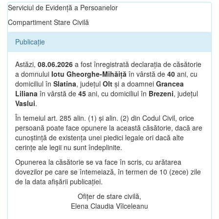
Serviciul de Evidență a Persoanelor
Compartiment Stare Civilă
Publicație
Astăzi,
08.06.2026
a fost înregistrată declarația de căsătorie
a domnului
Iotu Gheorghe-Mihăiță
în vârstă de
40
ani, cu
domiciliul în
Slatina
, județul
Olt
și a doamnei
Grancea
Liliana
în vârstă de
45
ani, cu domiciliul în
Brezeni
, județul
Vaslui
.
În temeiul art. 285 alin. (1) și alin. (2) din Codul Civil, orice
persoană poate face opunere la această căsătorie, dacă are
cunoștință de existența unei piedici legale ori dacă alte
cerințe ale legii nu sunt îndeplinite.
Opunerea la căsătorie se va face în scris, cu arătarea
dovezilor pe care se întemeiază, în termen de 10 (zece) zile
de la data afișării publicației.
Ofițer de stare civilă,
Elena Claudia Vîlceleanu