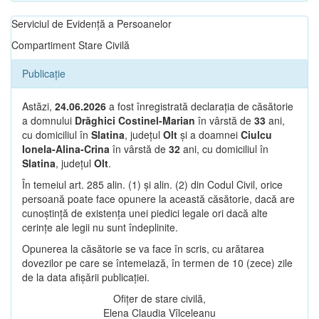
Serviciul de Evidență a Persoanelor
Compartiment Stare Civilă
Publicație
Astăzi,
24.06.2026
a fost înregistrată declarația de căsătorie
a domnului
Drăghici Costinel-Marian
în vârstă de
33
ani,
cu domiciliul în
Slatina
, județul
Olt
și a doamnei
Ciulcu
Ionela-Alina-Crina
în vârstă de
32
ani, cu domiciliul în
Slatina
, județul
Olt
.
În temeiul art. 285 alin. (1) și alin. (2) din Codul Civil, orice
persoană poate face opunere la această căsătorie, dacă are
cunoștință de existența unei piedici legale ori dacă alte
cerințe ale legii nu sunt îndeplinite.
Opunerea la căsătorie se va face în scris, cu arătarea
dovezilor pe care se întemeiază, în termen de 10 (zece) zile
de la data afișării publicației.
Ofițer de stare civilă,
Elena Claudia Vîlceleanu