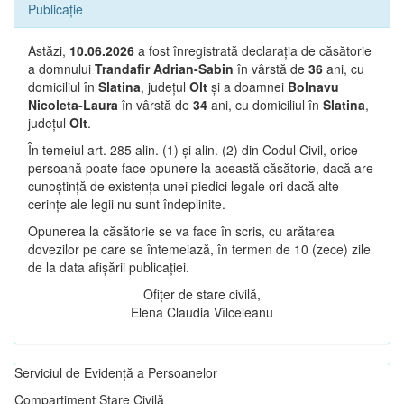
Publicație
Astăzi,
10.06.2026
a fost înregistrată declarația de căsătorie
a domnului
Trandafir Adrian-Sabin
în vârstă de
36
ani, cu
domiciliul în
Slatina
, județul
Olt
și a doamnei
Bolnavu
Nicoleta-Laura
în vârstă de
34
ani, cu domiciliul în
Slatina
,
județul
Olt
.
În temeiul art. 285 alin. (1) și alin. (2) din Codul Civil, orice
persoană poate face opunere la această căsătorie, dacă are
cunoștință de existența unei piedici legale ori dacă alte
cerințe ale legii nu sunt îndeplinite.
Opunerea la căsătorie se va face în scris, cu arătarea
dovezilor pe care se întemeiază, în termen de 10 (zece) zile
de la data afișării publicației.
Ofițer de stare civilă,
Elena Claudia Vîlceleanu
Serviciul de Evidență a Persoanelor
Compartiment Stare Civilă