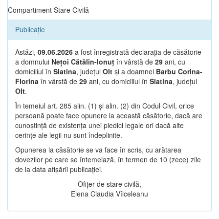
Compartiment Stare Civilă
Publicație
Astăzi,
09.06.2026
a fost înregistrată declarația de căsătorie
a domnului
Nețoi Cătălin-Ionuț
în vârstă de
29
ani, cu
domiciliul în
Slatina
, județul
Olt
și a doamnei
Barbu Corina-
Florina
în vârstă de
29
ani, cu domiciliul în
Slatina
, județul
Olt
.
În temeiul art. 285 alin. (1) și alin. (2) din Codul Civil, orice
persoană poate face opunere la această căsătorie, dacă are
cunoștință de existența unei piedici legale ori dacă alte
cerințe ale legii nu sunt îndeplinite.
Opunerea la căsătorie se va face în scris, cu arătarea
dovezilor pe care se întemeiază, în termen de 10 (zece) zile
de la data afișării publicației.
Ofițer de stare civilă,
Elena Claudia Vîlceleanu