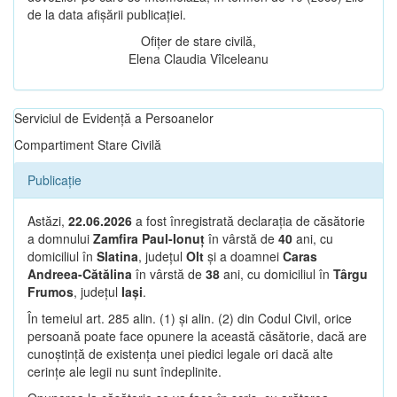
de la data afișării publicației.
Ofițer de stare civilă,
Elena Claudia Vîlceleanu
Serviciul de Evidență a Persoanelor
Compartiment Stare Civilă
Publicație
Astăzi,
22.06.2026
a fost înregistrată declarația de căsătorie
a domnului
Zamfira Paul-Ionuț
în vârstă de
40
ani, cu
domiciliul în
Slatina
, județul
Olt
și a doamnei
Caras
Andreea-Cătălina
în vârstă de
38
ani, cu domiciliul în
Târgu
Frumos
, județul
Iași
.
În temeiul art. 285 alin. (1) și alin. (2) din Codul Civil, orice
persoană poate face opunere la această căsătorie, dacă are
cunoștință de existența unei piedici legale ori dacă alte
cerințe ale legii nu sunt îndeplinite.