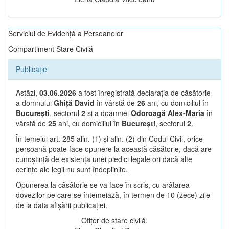
Serviciul de Evidență a Persoanelor
Compartiment Stare Civilă
Publicație
Astăzi,
03.06.2026
a fost înregistrată declarația de căsătorie
a domnului
Ghiță David
în vârstă de
26
ani, cu domiciliul în
București
, sectorul
2
și a doamnei
Odoroagă Alex-Maria
în
vârstă de
25
ani, cu domiciliul în
București
, sectorul
2
.
În temeiul art. 285 alin. (1) și alin. (2) din Codul Civil, orice
persoană poate face opunere la această căsătorie, dacă are
cunoștință de existența unei piedici legale ori dacă alte
cerințe ale legii nu sunt îndeplinite.
Opunerea la căsătorie se va face în scris, cu arătarea
dovezilor pe care se întemeiază, în termen de 10 (zece) zile
de la data afișării publicației.
Ofițer de stare civilă,