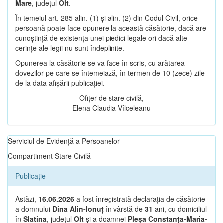
Mare
, județul
Olt
.
În temeiul art. 285 alin. (1) și alin. (2) din Codul Civil, orice
persoană poate face opunere la această căsătorie, dacă are
cunoștință de existența unei piedici legale ori dacă alte
cerințe ale legii nu sunt îndeplinite.
Opunerea la căsătorie se va face în scris, cu arătarea
dovezilor pe care se întemeiază, în termen de 10 (zece) zile
de la data afișării publicației.
Ofițer de stare civilă,
Elena Claudia Vîlceleanu
Serviciul de Evidență a Persoanelor
Compartiment Stare Civilă
Publicație
Astăzi,
16.06.2026
a fost înregistrată declarația de căsătorie
a domnului
Dina Alin-Ionuț
în vârstă de
31
ani, cu domiciliul
în
Slatina
, județul
Olt
și a doamnei
Pleșa Constanța-Maria-