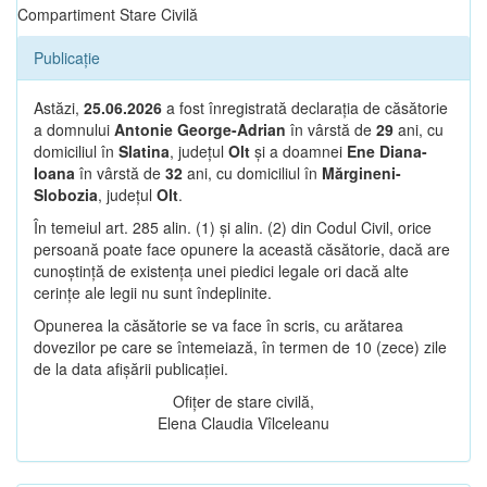
Compartiment Stare Civilă
Publicație
Astăzi,
25.06.2026
a fost înregistrată declarația de căsătorie
a domnului
Antonie George-Adrian
în vârstă de
29
ani, cu
domiciliul în
Slatina
, județul
Olt
și a doamnei
Ene Diana-
Ioana
în vârstă de
32
ani, cu domiciliul în
Mărgineni-
Slobozia
, județul
Olt
.
În temeiul art. 285 alin. (1) și alin. (2) din Codul Civil, orice
persoană poate face opunere la această căsătorie, dacă are
cunoștință de existența unei piedici legale ori dacă alte
cerințe ale legii nu sunt îndeplinite.
Opunerea la căsătorie se va face în scris, cu arătarea
dovezilor pe care se întemeiază, în termen de 10 (zece) zile
de la data afișării publicației.
Ofițer de stare civilă,
Elena Claudia Vîlceleanu