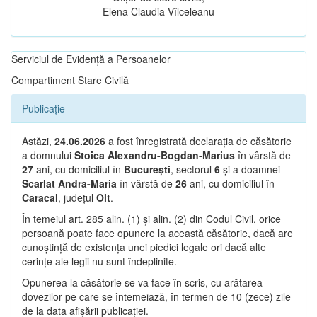
Elena Claudia Vîlceleanu
Serviciul de Evidență a Persoanelor
Compartiment Stare Civilă
Publicație
Astăzi,
24.06.2026
a fost înregistrată declarația de căsătorie
a domnului
Stoica Alexandru-Bogdan-Marius
în vârstă de
27
ani, cu domiciliul în
București
, sectorul
6
și a doamnei
Scarlat Andra-Maria
în vârstă de
26
ani, cu domiciliul în
Caracal
, județul
Olt
.
În temeiul art. 285 alin. (1) și alin. (2) din Codul Civil, orice
persoană poate face opunere la această căsătorie, dacă are
cunoștință de existența unei piedici legale ori dacă alte
cerințe ale legii nu sunt îndeplinite.
Opunerea la căsătorie se va face în scris, cu arătarea
dovezilor pe care se întemeiază, în termen de 10 (zece) zile
de la data afișării publicației.