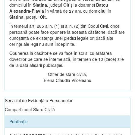
domiciliul în
Slatina
, județul
Olt
și a doamnei
Datcu
Alexandra-Flavia
în vârstă de
27
ani, cu domiciliul în
Slatina
, județul
Olt
.
În temeiul art. 285 alin. (1) și alin. (2) din Codul Civil, orice
persoană poate face opunere la această căsătorie, dacă are
cunoștință de existența unei piedici legale ori dacă alte
cerințe ale legii nu sunt îndeplinite.
Opunerea la căsătorie se va face în scris, cu arătarea
dovezilor pe care se întemeiază, în termen de 10 (zece) zile
de la data afișării publicației.
Ofițer de stare civilă,
Elena Claudia Vîlceleanu
Serviciul de Evidență a Persoanelor
Compartiment Stare Civilă
Publicație