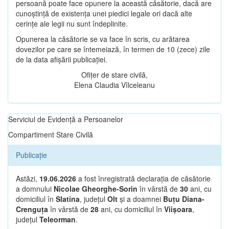
persoană poate face opunere la această căsătorie, dacă are
cunoștință de existența unei piedici legale ori dacă alte
cerințe ale legii nu sunt îndeplinite.
Opunerea la căsătorie se va face în scris, cu arătarea
dovezilor pe care se întemeiază, în termen de 10 (zece) zile
de la data afișării publicației.
Ofițer de stare civilă,
Elena Claudia Vîlceleanu
Serviciul de Evidență a Persoanelor
Compartiment Stare Civilă
Publicație
Astăzi,
19.06.2026
a fost înregistrată declarația de căsătorie
a domnului
Nicolae Gheorghe-Sorin
în vârstă de
30
ani, cu
domiciliul în
Slatina
, județul
Olt
și a doamnei
Buțu Diana-
Crenguța
în vârstă de
28
ani, cu domiciliul în
Viișoara
,
județul
Teleorman
.