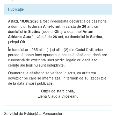
Publicație
Astăzi,
10.06.2026
a fost înregistrată declarația de căsătorie
a domnului
Tudoran Alin-Ionuț
în vârstă de
26
ani, cu
domiciliul în
Slatina
, județul
Olt
și a doamnei
Anton
Adriana-Aura
în vârstă de
26
ani, cu domiciliul în
Slatina
,
județul
Olt
.
În temeiul art. 285 alin. (1) și alin. (2) din Codul Civil, orice
persoană poate face opunere la această căsătorie, dacă are
cunoștință de existența unei piedici legale ori dacă alte
cerințe ale legii nu sunt îndeplinite.
Opunerea la căsătorie se va face în scris, cu arătarea
dovezilor pe care se întemeiază, în termen de 10 (zece) zile
de la data afișării publicației.
Ofițer de stare civilă,
Elena Claudia Vîlceleanu
Serviciul de Evidență a Persoanelor