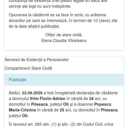
cunoștință de existența unei piedici legale ori dacă alte
cerințe ale legii nu sunt îndeplinite.
Opunerea la căsătorie se va face în scris, cu arătarea
dovezilor pe care se întemeiază, în termen de 10 (zece) zile
de la data afișării publicației.
Ofițer de stare civilă,
Elena Claudia Vîlceleanu
Serviciul de Evidență a Persoanelor
Compartiment Stare Civilă
Publicație
Astăzi,
22.06.2026
a fost înregistrată declarația de căsătorie
a domnului
Ifrim Florin-Adrian
în vârstă de
28
ani, cu
domiciliul în
Priseaca
, județul
Olt
și a doamnei
Popescu
Maria-Cristina
în vârstă de
25
ani, cu domiciliul în
Priseaca
,
județul
Olt
.
În temeiul art. 285 alin. (1) și alin. (2) din Codul Civil, orice