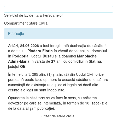
Serviciul de Evidență a Persoanelor
Compartiment Stare Civilă
Publicație
Astăzi,
24.06.2026
a fost înregistrată declarația de căsătorie
a domnului
Pîndaru Florin
în vârstă de
29
ani, cu domiciliul
în
Podgoria
, județul
Buzău
și a doamnei
Manolache
Adina-Maria
în vârstă de
27
ani, cu domiciliul în
Slatina
,
județul
Olt
.
În temeiul art. 285 alin. (1) și alin. (2) din Codul Civil, orice
persoană poate face opunere la această căsătorie, dacă are
cunoștință de existența unei piedici legale ori dacă alte
cerințe ale legii nu sunt îndeplinite.
Opunerea la căsătorie se va face în scris, cu arătarea
dovezilor pe care se întemeiază, în termen de 10 (zece) zile
de la data afișării publicației.
Ofițer de stare civilă,