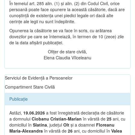
În temeiul art. 285 alin. (1) și alin. (2) din Codul Civil, orice
persoană poate face opunere la această căsătorie, dacă are
cunoștință de existența unei piedici legale ori dacă alte
cerințe ale legii nu sunt îndeplinite.
Opunerea la căsătorie se va face în scris, cu arătarea
dovezilor pe care se întemeiază, în termen de 10 (zece) zile
de la data afișării publicației.
Ofițer de stare civilă,
Elena Claudia Vîlceleanu
Serviciul de Evidență a Persoanelor
Compartiment Stare Civilă
Publicație
Astăzi,
19.06.2026
a fost înregistrată declarația de căsătorie
a domnului
Ciobanu Cristian-Marian
în vârstă de
25
ani, cu
domiciliul în
Slatina
, județul
Olt
și a doamnei
Floreanu
Maria-Alexandra
în vârstă de
26
ani, cu domiciliul în
Valea