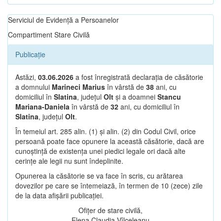
Serviciul de Evidență a Persoanelor
Compartiment Stare Civilă
Publicație
Astăzi,
03.06.2026
a fost înregistrată declarația de căsătorie
a domnului
Marineci Marius
în vârstă de
38
ani, cu
domiciliul în
Slatina
, județul
Olt
și a doamnei
Stancu
Mariana-Daniela
în vârstă de
32
ani, cu domiciliul în
Slatina
, județul
Olt
.
În temeiul art. 285 alin. (1) și alin. (2) din Codul Civil, orice
persoană poate face opunere la această căsătorie, dacă are
cunoștință de existența unei piedici legale ori dacă alte
cerințe ale legii nu sunt îndeplinite.
Opunerea la căsătorie se va face în scris, cu arătarea
dovezilor pe care se întemeiază, în termen de 10 (zece) zile
de la data afișării publicației.
Ofițer de stare civilă,
Elena Claudia Vîlceleanu