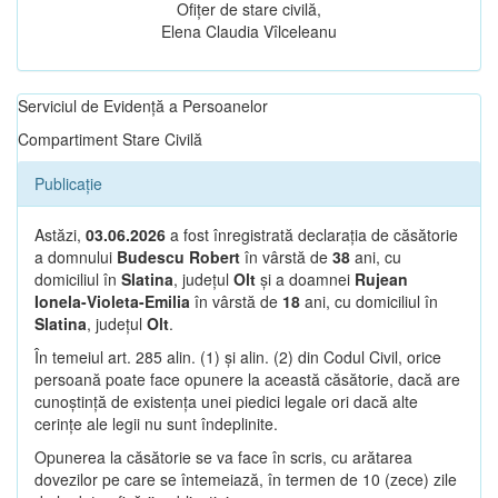
Ofițer de stare civilă,
Elena Claudia Vîlceleanu
Serviciul de Evidență a Persoanelor
Compartiment Stare Civilă
Publicație
Astăzi,
03.06.2026
a fost înregistrată declarația de căsătorie
a domnului
Budescu Robert
în vârstă de
38
ani, cu
domiciliul în
Slatina
, județul
Olt
și a doamnei
Rujean
Ionela-Violeta-Emilia
în vârstă de
18
ani, cu domiciliul în
Slatina
, județul
Olt
.
În temeiul art. 285 alin. (1) și alin. (2) din Codul Civil, orice
persoană poate face opunere la această căsătorie, dacă are
cunoștință de existența unei piedici legale ori dacă alte
cerințe ale legii nu sunt îndeplinite.
Opunerea la căsătorie se va face în scris, cu arătarea
dovezilor pe care se întemeiază, în termen de 10 (zece) zile