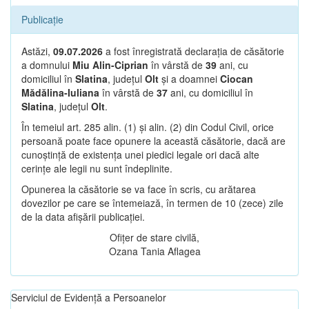
Publicație
Astăzi,
09.07.2026
a fost înregistrată declarația de căsătorie
a domnului
Miu Alin-Ciprian
în vârstă de
39
ani, cu
domiciliul în
Slatina
, județul
Olt
și a doamnei
Ciocan
Mădălina-Iuliana
în vârstă de
37
ani, cu domiciliul în
Slatina
, județul
Olt
.
În temeiul art. 285 alin. (1) și alin. (2) din Codul Civil, orice
persoană poate face opunere la această căsătorie, dacă are
cunoștință de existența unei piedici legale ori dacă alte
cerințe ale legii nu sunt îndeplinite.
Opunerea la căsătorie se va face în scris, cu arătarea
dovezilor pe care se întemeiază, în termen de 10 (zece) zile
de la data afișării publicației.
Ofițer de stare civilă,
Ozana Tania Aflagea
Serviciul de Evidență a Persoanelor