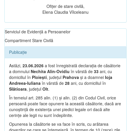
Ofițer de stare civilă,
Elena Claudia Vîlceleanu
Serviciul de Evidență a Persoanelor
Compartiment Stare Civilă
Publicație
Astăzi,
23.06.2026
a fost înregistrată declarația de căsătorie
a domnului
Nechita Alin-Ovidiu
în vârstă de
33
ani, cu
domiciliul în
Ploiești
, județul
Prahova
și a doamnei
Ioja
Andreea-Iuliana
în vârstă de
28
ani, cu domiciliul în
Slătioara
, județul
Olt
.
În temeiul art. 285 alin. (1) și alin. (2) din Codul Civil, orice
persoană poate face opunere la această căsătorie, dacă are
cunoștință de existența unei piedici legale ori dacă alte
cerințe ale legii nu sunt îndeplinite.
Opunerea la căsătorie se va face în scris, cu arătarea
dovezilor pe care se întemeiază, în termen de 10 (zece) zile