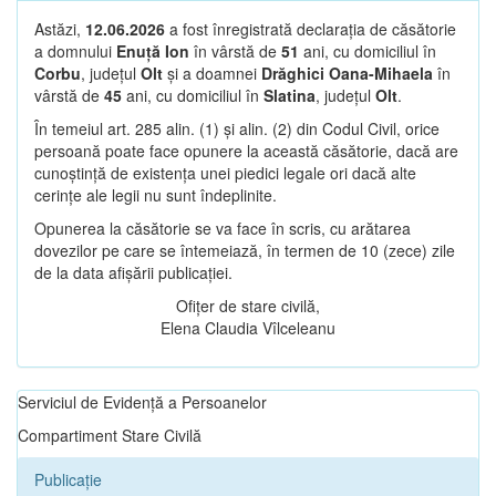
Astăzi,
12.06.2026
a fost înregistrată declarația de căsătorie
a domnului
Enuță Ion
în vârstă de
51
ani, cu domiciliul în
Corbu
, județul
Olt
și a doamnei
Drăghici Oana-Mihaela
în
vârstă de
45
ani, cu domiciliul în
Slatina
, județul
Olt
.
În temeiul art. 285 alin. (1) și alin. (2) din Codul Civil, orice
persoană poate face opunere la această căsătorie, dacă are
cunoștință de existența unei piedici legale ori dacă alte
cerințe ale legii nu sunt îndeplinite.
Opunerea la căsătorie se va face în scris, cu arătarea
dovezilor pe care se întemeiază, în termen de 10 (zece) zile
de la data afișării publicației.
Ofițer de stare civilă,
Elena Claudia Vîlceleanu
Serviciul de Evidență a Persoanelor
Compartiment Stare Civilă
Publicație