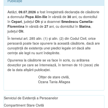
Publicație
Astăzi,
09.07.2026
a fost înregistrată declarația de căsătorie
a domnului
Popa Alin-Ilie
în vârstă de
30
ani, cu domiciliul
în
Cepari
, județul
Olt
și a doamnei
Smedescu Camelia-
Florentina
în vârstă de
27
ani, cu domiciliul în
Slatina
,
județul
Olt
.
În temeiul art. 285 alin. (1) și alin. (2) din Codul Civil, orice
persoană poate face opunere la această căsătorie, dacă are
cunoștință de existența unei piedici legale ori dacă alte
cerințe ale legii nu sunt îndeplinite.
Opunerea la căsătorie se va face în scris, cu arătarea
dovezilor pe care se întemeiază, în termen de 10 (zece) zile
de la data afișării publicației.
Ofițer de stare civilă,
Ozana Tania Aflagea
Serviciul de Evidență a Persoanelor
Compartiment Stare Civilă