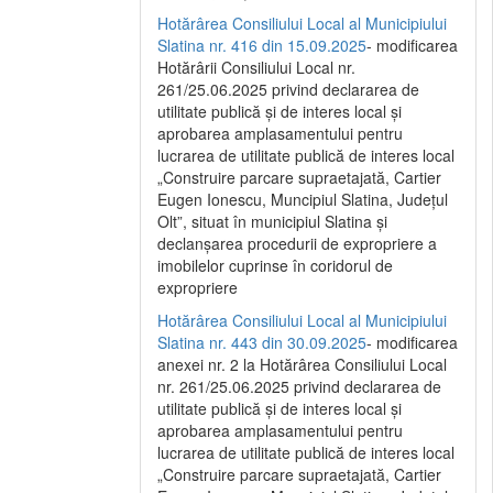
Hotărârea Consiliului Local al Municipiului
Slatina nr. 416 din 15.09.2025
- modificarea
Hotărârii Consiliului Local nr.
261/25.06.2025 privind declararea de
utilitate publică și de interes local și
aprobarea amplasamentului pentru
lucrarea de utilitate publică de interes local
„Construire parcare supraetajată, Cartier
Eugen Ionescu, Muncipiul Slatina, Județul
Olt”, situat în municipiul Slatina și
declanșarea procedurii de expropriere a
imobilelor cuprinse în coridorul de
expropriere
Hotărârea Consiliului Local al Municipiului
Slatina nr. 443 din 30.09.2025
- modificarea
anexei nr. 2 la Hotărârea Consiliului Local
nr. 261/25.06.2025 privind declararea de
utilitate publică şi de interes local şi
aprobarea amplasamentului pentru
lucrarea de utilitate publică de interes local
„Construire parcare supraetajată, Cartier