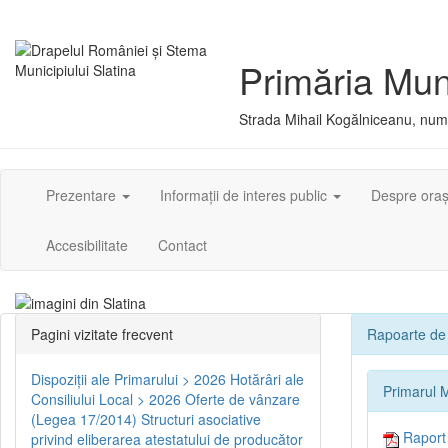
Primăria Muni
Strada Mihail Kogălniceanu, numă
Prezentare
Informații de interes public
Despre ora
Accesibilitate
Contact
Pagini vizitate frecvent
Rapoarte de 
Dispoziţii ale Primarului > 2026
Hotărâri ale
Primarul M
Consiliului Local > 2026
Oferte de vânzare
(Legea 17/2014)
Structuri asociative
Raport d
privind eliberarea atestatului de producător