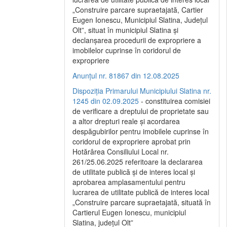
„Construire parcare supraetajată, Cartier
Eugen Ionescu, Municipiul Slatina, Județul
Olt”, situat în municipiul Slatina și
declanșarea procedurii de expropriere a
imobilelor cuprinse în coridorul de
expropriere
Anunțul nr. 81867 din 12.08.2025
Dispoziția Primarului Municipiului Slatina nr.
1245 din 02.09.2025
- constituirea comisiei
de verificare a dreptului de proprietate sau
a altor drepturi reale și acordarea
despăgubirilor pentru imobilele cuprinse în
coridorul de expropriere aprobat prin
Hotărârea Consiliului Local nr.
261/25.06.2025 referitoare la declararea
de utilitate publică și de interes local și
aprobarea amplasamentului pentru
lucrarea de utilitate publică de interes local
„Construire parcare supraetajată, situată în
Cartierul Eugen Ionescu, municipiul
Slatina, județul Olt”