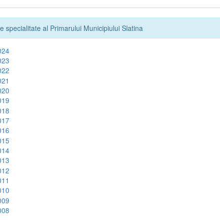
e specialitate al Primarului Municipiului Slatina
024
023
022
021
020
019
018
017
016
015
014
013
012
011
010
009
008