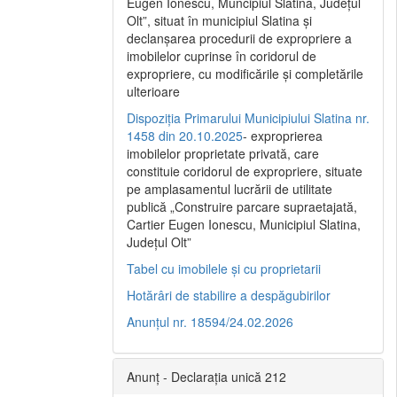
Eugen Ionescu, Muncipiul Slatina, Judeţul
Olt”, situat în municipiul Slatina şi
declanşarea procedurii de expropriere a
imobilelor cuprinse în coridorul de
expropriere, cu modificările şi completările
ulterioare
Dispoziția Primarului Municipiului Slatina nr.
1458 din 20.10.2025
- exproprierea
imobilelor proprietate privată, care
constituie coridorul de expropriere, situate
pe amplasamentul lucrării de utilitate
publică „Construire parcare supraetajată,
Cartier Eugen Ionescu, Municipiul Slatina,
Județul Olt”
Tabel cu imobilele și cu proprietarii
Hotărâri de stabilire a despăgubirilor
Anunțul nr. 18594/24.02.2026
Anunț - Declarația unică 212