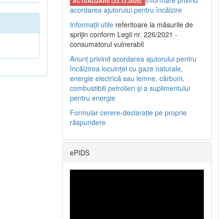
Informare privind
ACTUALIZARE (23.12.2025)
acordarea ajutorului pentru încălzire
Informații utile
referitoare la măsurile de
sprijin conform Legii nr. 226/2021 -
consumatorul vulnerabil
Anunț privind acordarea ajutorului pentru
încălzirea locuinței cu gaze naturale,
energie electrică sau lemne, cărbuni,
combustibili petrolieri și a suplimentului
pentru energie
Formular cerere-declarație pe proprie
răspundere
ePIDS