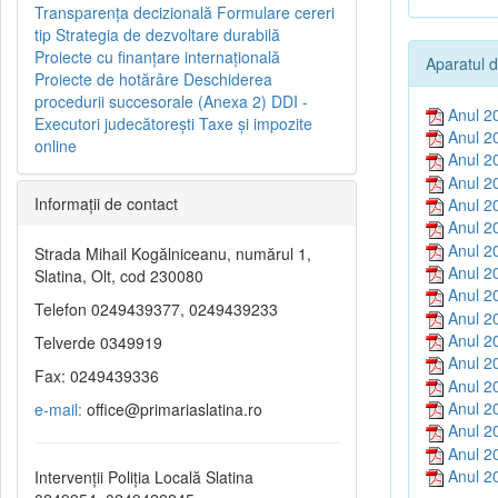
Transparenţa decizională
Formulare cereri
tip
Strategia de dezvoltare durabilă
Proiecte cu finanţare internaţională
Aparatul d
Proiecte de hotărâre
Deschiderea
procedurii succesorale (Anexa 2)
DDI -
Anul 2
Executori judecătorești
Taxe şi impozite
Anul 2
online
Anul 2
Anul 2
Informaţii de contact
Anul 2
Anul 2
Anul 2
Strada Mihail Kogălniceanu, numărul 1,
Anul 2
Slatina, Olt, cod 230080
Anul 2
Telefon 0249439377, 0249439233
Anul 2
Anul 2
Telverde 0349919
Anul 2
Fax: 0249439336
Anul 2
Anul 2
e-mail:
office@primariaslatina.ro
Anul 2
Anul 2
Anul 2
Intervenții Poliția Locală Slatina