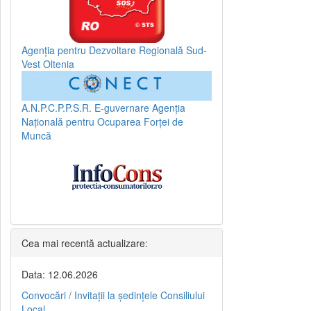
Agenția pentru Dezvoltare Regională Sud-
Vest Oltenia
A.N.P.C.P.P.S.R.
E-guvernare
Agenția
Națională pentru Ocuparea Forței de
Muncă
Cea mai recentă actualizare:
Data: 12.06.2026
Convocări / Invitaţii la şedinţele Consiliului
Local