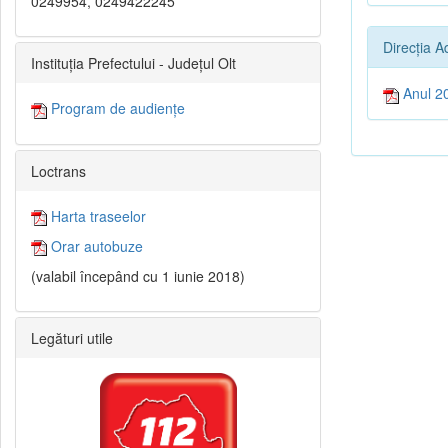
0249954, 0249422245
Direcția A
Instituția Prefectului - Județul Olt
Anul 2
Program de audiențe
Loctrans
Harta traseelor
Orar autobuze
(valabil începând cu 1 iunie 2018)
Legături utile