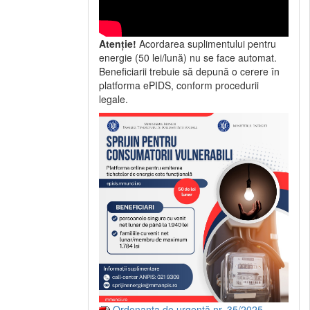
Atenție!
Acordarea suplimentului pentru
energie (50 lei/lună) nu se face automat.
Beneficiarii trebuie să depună o cerere în
platforma ePIDS, conform procedurii
legale.
Ordonanța de urgență nr. 35/2025