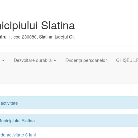
cipiului Slatina
rul 1, cod 230080, Slatina, județul Olt
ș
Dezvoltare durabilă
Evidența persoanelor
GHIȘEUL.
activitate
unicipiului Slatina
e activitate 6 luni