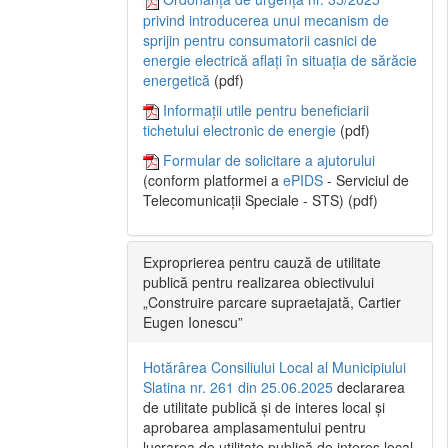
privind introducerea unui mecanism de
sprijin pentru consumatorii casnici de
energie electrică aflați în situația de sărăcie
energetică
(pdf)
Informații utile pentru beneficiarii
tichetului electronic de energie
(pdf)
Formular de solicitare a ajutorului
(conform platformei a
ePIDS
- Serviciul de
Telecomunicații Speciale - STS) (pdf)
Exproprierea pentru cauză de utilitate
publică pentru realizarea obiectivului
„Construire parcare supraetajată, Cartier
Eugen Ionescu”
Hotărârea Consiliului Local al Municipiului
Slatina nr. 261 din 25.06.2025
declararea
de utilitate publică și de interes local și
aprobarea amplasamentului pentru
lucrarea de utilitate publică de interes local