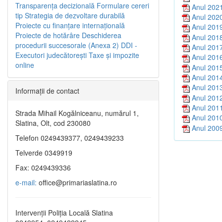
Transparenţa decizională
Formulare cereri
Anul 202
tip
Strategia de dezvoltare durabilă
Anul 202
Proiecte cu finanţare internaţională
Anul 201
Proiecte de hotărâre
Deschiderea
Anul 201
procedurii succesorale (Anexa 2)
DDI -
Anul 201
Executori judecătorești
Taxe şi impozite
Anul 201
online
Anul 201
Anul 201
Anul 201
Informaţii de contact
Anul 201
Anul 201
Strada Mihail Kogălniceanu, numărul 1,
Anul 201
Slatina, Olt, cod 230080
Anul 200
Telefon 0249439377, 0249439233
Telverde 0349919
Fax: 0249439336
e-mail:
office@primariaslatina.ro
Intervenții Poliția Locală Slatina