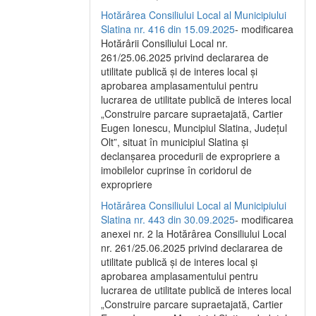
Hotărârea Consiliului Local al Municipiului
Slatina nr. 416 din 15.09.2025
- modificarea
Hotărârii Consiliului Local nr.
261/25.06.2025 privind declararea de
utilitate publică și de interes local și
aprobarea amplasamentului pentru
lucrarea de utilitate publică de interes local
„Construire parcare supraetajată, Cartier
Eugen Ionescu, Muncipiul Slatina, Județul
Olt”, situat în municipiul Slatina și
declanșarea procedurii de expropriere a
imobilelor cuprinse în coridorul de
expropriere
Hotărârea Consiliului Local al Municipiului
Slatina nr. 443 din 30.09.2025
- modificarea
anexei nr. 2 la Hotărârea Consiliului Local
nr. 261/25.06.2025 privind declararea de
utilitate publică şi de interes local şi
aprobarea amplasamentului pentru
lucrarea de utilitate publică de interes local
„Construire parcare supraetajată, Cartier