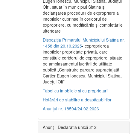
Eugen Ionescu, Muncipiul Slatina, Judeţul
Olt”, situat în municipiul Slatina şi
declanşarea procedurii de expropriere a
imobilelor cuprinse în coridorul de
expropriere, cu modificările şi completările
ulterioare
Dispoziția Primarului Municipiului Slatina nr.
1458 din 20.10.2025
- exproprierea
imobilelor proprietate privată, care
constituie coridorul de expropriere, situate
pe amplasamentul lucrării de utilitate
publică „Construire parcare supraetajată,
Cartier Eugen Ionescu, Municipiul Slatina,
Județul Olt”
Tabel cu imobilele și cu proprietarii
Hotărâri de stabilire a despăgubirilor
Anunțul nr. 18594/24.02.2026
Anunț - Declarația unică 212