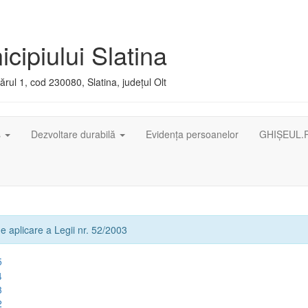
cipiului Slatina
rul 1, cod 230080, Slatina, județul Olt
ș
Dezvoltare durabilă
Evidența persoanelor
GHIȘEUL.
e aplicare a Legii nr. 52/2003
5
4
3
2