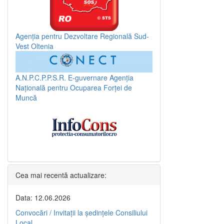
Agenția pentru Dezvoltare Regională Sud-
Vest Oltenia
A.N.P.C.P.P.S.R.
E-guvernare
Agenția
Națională pentru Ocuparea Forței de
Muncă
Cea mai recentă actualizare:
Data: 12.06.2026
Convocări / Invitaţii la şedinţele Consiliului
Local