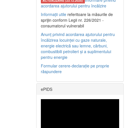
Informare privind
ACTUALIZARE (23.12.2025)
acordarea ajutorului pentru încălzire
Informații utile
referitoare la măsurile de
sprijin conform Legii nr. 226/2021 -
consumatorul vulnerabil
Anunț privind acordarea ajutorului pentru
încălzirea locuinței cu gaze naturale,
energie electrică sau lemne, cărbuni,
combustibili petrolieri și a suplimentului
pentru energie
Formular cerere-declarație pe proprie
răspundere
ePIDS