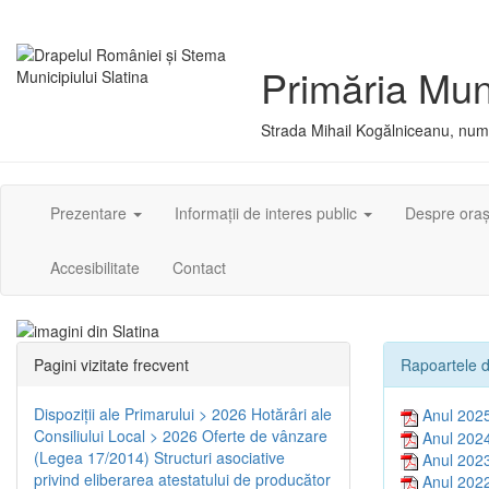
Primăria Muni
Strada Mihail Kogălniceanu, numă
Prezentare
Informații de interes public
Despre ora
Accesibilitate
Contact
Pagini vizitate frecvent
Rapoartele d
Dispoziţii ale Primarului > 2026
Hotărâri ale
Anul 202
Consiliului Local > 2026
Oferte de vânzare
Anul 202
(Legea 17/2014)
Structuri asociative
Anul 202
privind eliberarea atestatului de producător
Anul 202