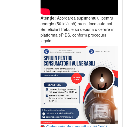
Atenție!
Acordarea suplimentului pentru
energie (50 lei/lună) nu se face automat.
Beneficiarii trebuie să depună o cerere în
platforma ePIDS, conform procedurii
legale.
Ordonanța de urgență nr. 35/2025