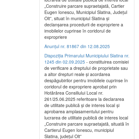
„Construire parcare supraetajată, Cartier
Eugen Ionescu, Municipiul Slatina, Județul
Olt”, situat în municipiul Slatina și
declanșarea procedurii de expropriere a
imobilelor cuprinse în coridorul de
expropriere
Anunțul nr. 81867 din 12.08.2025
Dispoziția Primarului Municipiului Slatina nr.
1245 din 02.09.2025
- constituirea comisiei
de verificare a dreptului de proprietate sau
a altor drepturi reale și acordarea
despăgubirilor pentru imobilele cuprinse în
coridorul de expropriere aprobat prin
Hotărârea Consiliului Local nr.
261/25.06.2025 referitoare la declararea
de utilitate publică și de interes local și
aprobarea amplasamentului pentru
lucrarea de utilitate publică de interes local
„Construire parcare supraetajată, situată în
Cartierul Eugen Ionescu, municipiul
Slatina, județul Olt”