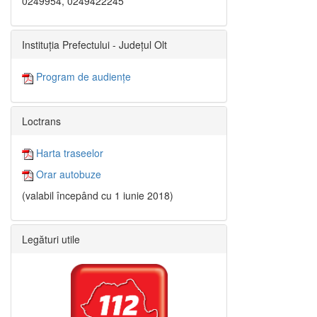
0249954, 0249422245
Instituția Prefectului - Județul Olt
Program de audiențe
Loctrans
Harta traseelor
Orar autobuze
(valabil începând cu 1 iunie 2018)
Legături utile