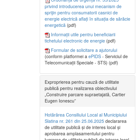
privind introducerea unui mecanism de
sprijin pentru consumatorii casnici de
energie electrică aflați în situația de sărăcie
energetică
(pdf)
Informații utile pentru beneficiarii
tichetului electronic de energie
(pdf)
Formular de solicitare a ajutorului
(conform platformei a
ePIDS
- Serviciul de
Telecomunicații Speciale - STS) (pdf)
Exproprierea pentru cauză de utilitate
publică pentru realizarea obiectivului
„Construire parcare supraetajată, Cartier
Eugen Ionescu”
Hotărârea Consiliului Local al Municipiului
Slatina nr. 261 din 25.06.2025
declararea
de utilitate publică și de interes local și
aprobarea amplasamentului pentru
lucrarea de utilitate publică de interes local