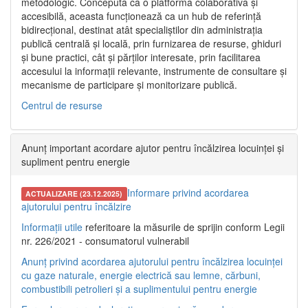
metodologic. Concepută ca o platformă colaborativă și
accesibilă, aceasta funcționează ca un hub de referință
bidirecțional, destinat atât specialiștilor din administrația
publică centrală și locală, prin furnizarea de resurse, ghiduri
și bune practici, cât și părților interesate, prin facilitarea
accesului la informații relevante, instrumente de consultare și
mecanisme de participare și monitorizare publică.
Centrul de resurse
Anunț important acordare ajutor pentru încălzirea locuinței și
supliment pentru energie
Informare privind acordarea
ACTUALIZARE (23.12.2025)
ajutorului pentru încălzire
Informații utile
referitoare la măsurile de sprijin conform Legii
nr. 226/2021 - consumatorul vulnerabil
Anunț privind acordarea ajutorului pentru încălzirea locuinței
cu gaze naturale, energie electrică sau lemne, cărbuni,
combustibili petrolieri și a suplimentului pentru energie