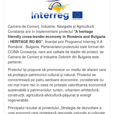
Camera de Comerț, Industrie, Navigație și Agricultură
Constanța are în implementare proiectul
“A heritage
friendly cross-border economy in România and Bulgaria
- HERITAGE RO-BG”
, finanțat prin Programul Interreg V-A
România - Bulgaria. Parteneriatul proiectului este format din
CCINA Constanța, care are calitate de leader de proiect, iar
Camera de Comerț și Industrie Dobrich din Bulgaria este
partener.
Proiectul își propune să promoveze un mediu de afaceri care
să protejeze patrimoniul cultural și natural. Proiectul se
concentrează pe patru sectoare economice, considerate cu
cel mai mare risc în ceea ce privește valorificarea economică
sustenabilă a patrimoniului: turism, urbanism-arhitectură-
construcții, agricultură-silvicultură-pășunat și energii
regenerabile.
Principalul rezultat al proiectului „Strategia de dezvoltare a
unei economii care protejează resursele naturale și culturale