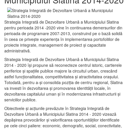
Strategia Integrată de Dezvoltare Urbană a Municipiului Slatina
pentru perioada 2014 -2020 vine în continuarea demersurilor din
perioada de programare 2007-2013, construind pe o bază solidă
în ceea ce priveşte experienţa în implementarea portofoliilor de
proiecte integrate, management de proiect și capacitate
administrativă.
Strategia Integrată de Dezvoltare Urbană a Municipiului Slatina
2014 - 2020 își propune să reconecteze centrul istoric, cartierele
periferice şi spaţiile publice majore la circuitul urban, crescând
astfel funcţionalitatea, competitivitatea şi atractivitatea oraşului.
Totodată, pentru a-şi consolida poziţia de centru regional, Slatina
va investi în dezvoltarea şi promovarea identităţii locale, în
dezvoltarea capitalului uman şi în modernizarea infrastructurii şi
serviciilor publice.
Obiectivele şi acţiunile prevăzute în Strategia Integrată de
Dezvoltare Urbană a Municipiului Slatina 2014 - 2020 vizează
depășirea provocărilor şi valorificarea oportunităţilor identificate
pe cele cinci paliere: economic, demografic, social, conectivitate,