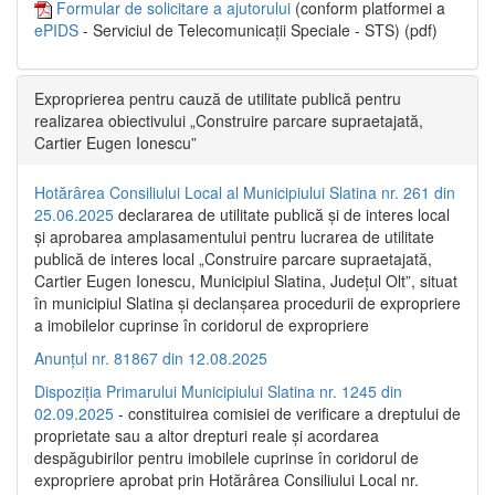
Formular de solicitare a ajutorului
(conform platformei a
ePIDS
- Serviciul de Telecomunicații Speciale - STS) (pdf)
Exproprierea pentru cauză de utilitate publică pentru
realizarea obiectivului „Construire parcare supraetajată,
Cartier Eugen Ionescu”
Hotărârea Consiliului Local al Municipiului Slatina nr. 261 din
25.06.2025
declararea de utilitate publică și de interes local
și aprobarea amplasamentului pentru lucrarea de utilitate
publică de interes local „Construire parcare supraetajată,
Cartier Eugen Ionescu, Municipiul Slatina, Județul Olt”, situat
în municipiul Slatina și declanșarea procedurii de expropriere
a imobilelor cuprinse în coridorul de expropriere
Anunțul nr. 81867 din 12.08.2025
Dispoziția Primarului Municipiului Slatina nr. 1245 din
02.09.2025
- constituirea comisiei de verificare a dreptului de
proprietate sau a altor drepturi reale și acordarea
despăgubirilor pentru imobilele cuprinse în coridorul de
expropriere aprobat prin Hotărârea Consiliului Local nr.