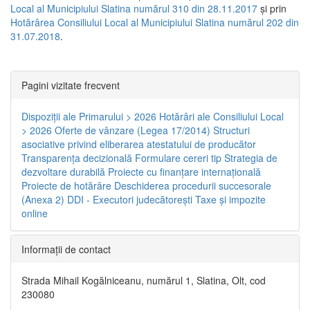
Local al Municipiului Slatina numărul 310 din 28.11.2017
și prin
Hotărârea Consiliului Local al Municipiului Slatina numărul 202 din
31.07.2018
.
Pagini vizitate frecvent
Dispoziţii ale Primarului > 2026
Hotărâri ale Consiliului Local
> 2026
Oferte de vânzare (Legea 17/2014)
Structuri
asociative privind eliberarea atestatului de producător
Transparenţa decizională
Formulare cereri tip
Strategia de
dezvoltare durabilă
Proiecte cu finanţare internaţională
Proiecte de hotărâre
Deschiderea procedurii succesorale
(Anexa 2)
DDI - Executori judecătorești
Taxe şi impozite
online
Informaţii de contact
Strada Mihail Kogălniceanu, numărul 1, Slatina, Olt, cod
230080