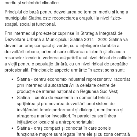
mediu şi schimbări climatice.
Principiul de bază pentru dezvoltarea pe termen mediu şi lung a
municipiului Slatina este reconectarea oraşului la nivel fizico-
spaţial, social şi funcţional.
Prin intermediul proiectelor cuprinse în Strategia Integrată de
Dezvoltare Urbană a Municipiului Slatina 2014 - 2020 Slatina va
deveni un oraş compact şi verde, cu o înţelegere durabilă a
dezvoltării urbane, orientat spre utilizarea eficientă şi eficace a
resurselor locale în vederea asigurării unui nivel ridicat de calitate
a vieţii pentru o populaţie tânără, cu un nivel ridicat de pregătire
profesională. Principalele aspecte urmărite în acest sens sunt:
Slatina - centru economic-industrial reprezentativ, racordat
prin intermediul autostrăzii A1 la celelalte centre de
producţie de interes naţional din Regiunea Sud-Vest;
Slatina – centru de excelenţă în domeniul tehnic –
sprijinirea şi promovarea dezvoltării unui sistem de
învăţământ tehnic performant şi dialogul, menţinerea şi
atragerea marilor investitori, în paralel cu sprijinirea
iniţiativelor locale şi a antreprenoriatului;
Slatina - oraş compact şi conectat în care zonele
funcţionale majore sunt legate între ele şi cu zona centrală