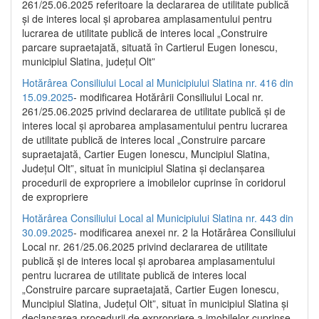
261/25.06.2025 referitoare la declararea de utilitate publică
și de interes local și aprobarea amplasamentului pentru
lucrarea de utilitate publică de interes local „Construire
parcare supraetajată, situată în Cartierul Eugen Ionescu,
municipiul Slatina, județul Olt”
Hotărârea Consiliului Local al Municipiului Slatina nr. 416 din
15.09.2025
- modificarea Hotărârii Consiliului Local nr.
261/25.06.2025 privind declararea de utilitate publică și de
interes local și aprobarea amplasamentului pentru lucrarea
de utilitate publică de interes local „Construire parcare
supraetajată, Cartier Eugen Ionescu, Muncipiul Slatina,
Județul Olt”, situat în municipiul Slatina și declanșarea
procedurii de expropriere a imobilelor cuprinse în coridorul
de expropriere
Hotărârea Consiliului Local al Municipiului Slatina nr. 443 din
30.09.2025
- modificarea anexei nr. 2 la Hotărârea Consiliului
Local nr. 261/25.06.2025 privind declararea de utilitate
publică şi de interes local şi aprobarea amplasamentului
pentru lucrarea de utilitate publică de interes local
„Construire parcare supraetajată, Cartier Eugen Ionescu,
Muncipiul Slatina, Judeţul Olt”, situat în municipiul Slatina şi
declanşarea procedurii de expropriere a imobilelor cuprinse