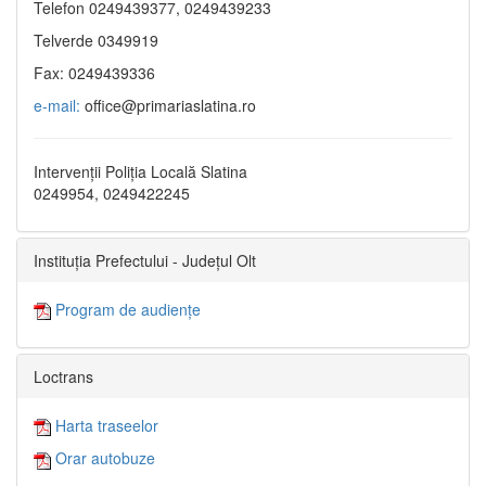
Telefon 0249439377, 0249439233
Telverde 0349919
Fax: 0249439336
e-mail:
office@primariaslatina.ro
Intervenții Poliția Locală Slatina
0249954, 0249422245
Instituția Prefectului - Județul Olt
Program de audiențe
Loctrans
Harta traseelor
Orar autobuze