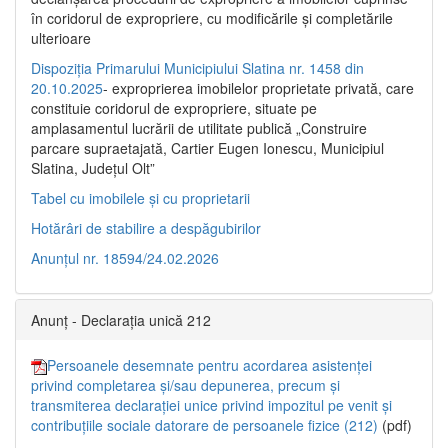
în coridorul de expropriere, cu modificările şi completările
ulterioare
Dispoziția Primarului Municipiului Slatina nr. 1458 din
20.10.2025
- exproprierea imobilelor proprietate privată, care
constituie coridorul de expropriere, situate pe
amplasamentul lucrării de utilitate publică „Construire
parcare supraetajată, Cartier Eugen Ionescu, Municipiul
Slatina, Județul Olt”
Tabel cu imobilele și cu proprietarii
Hotărâri de stabilire a despăgubirilor
Anunțul nr. 18594/24.02.2026
Anunț - Declarația unică 212
Persoanele desemnate pentru acordarea asistenței
privind completarea și/sau depunerea, precum și
transmiterea declarației unice privind impozitul pe venit și
contribuțiile sociale datorare de persoanele fizice (212)
(pdf)