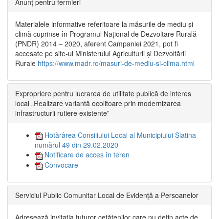
Anunț pentru fermieri
Materialele informative referitoare la măsurile de mediu și
climă cuprinse în Programul Național de Dezvoltare Rurală
(PNDR) 2014 – 2020, aferent Campaniei 2021, pot fi
accesate pe site-ul Ministerului Agriculturii și Dezvoltării
Rurale
https://www.madr.ro/masuri-de-mediu-si-clima.html
Expropriere pentru lucrarea de utilitate publică de interes
local „Realizare variantă ocolitoare prin modernizarea
infrastructurii rutiere existente”
Hotărârea Consiliului Local al Municipiului Slatina
numărul 49 din 29.02.2020
Notificare de acces în teren
Convocare
Serviciul Public Comunitar Local de Evidență a Persoanelor
Adresează invitația tuturor cetățenilor care nu dețin acte de