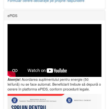
Formular cerere-declarație pe proprie răspundere
ePIDS
Atenție!
Acordarea suplimentului pentru energie (50
lei/lună) nu se face automat. Beneficiarii trebuie să depună o
cerere în platforma ePIDS, conform procedurii legale.