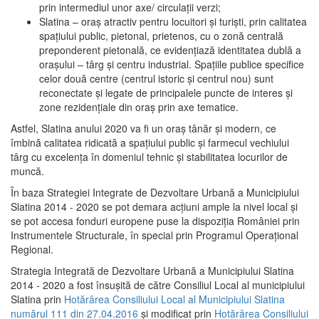
prin intermediul unor axe/ circulații verzi;
Slatina – oraş atractiv pentru locuitori şi turişti, prin calitatea
spaţiului public, pietonal, prietenos, cu o zonă centrală
preponderent pietonală, ce evidenţiază identitatea dublă a
oraşului – târg şi centru industrial. Spaţiile publice specifice
celor două centre (centrul istoric şi centrul nou) sunt
reconectate şi legate de principalele puncte de interes şi
zone rezidenţiale din oraş prin axe tematice.
Astfel, Slatina anului 2020 va fi un oraş tânăr şi modern, ce
îmbină calitatea ridicată a spaţiului public şi farmecul vechiului
târg cu excelenţa în domeniul tehnic şi stabilitatea locurilor de
muncă.
În baza Strategiei Integrate de Dezvoltare Urbană a Municipiului
Slatina 2014 - 2020 se pot demara acţiuni ample la nivel local şi
se pot accesa fonduri europene puse la dispoziţia României prin
Instrumentele Structurale, în special prin Programul Operațional
Regional.
Strategia Integrată de Dezvoltare Urbană a Municipiului Slatina
2014 - 2020 a fost însuşită de către Consiliul Local al municipiului
Slatina prin
Hotărârea Consiliului Local al Municipiului Slatina
numărul 111 din 27.04.2016
și modificat prin
Hotărârea Consiliului