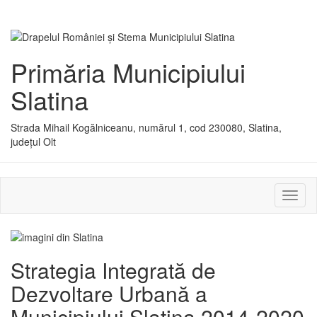
Primăria Municipiului
Slatina
Strada Mihail Kogălniceanu, numărul 1, cod 230080, Slatina,
județul Olt
Activ
sau
dezac
meniu
Strategia Integrată de
Dezvoltare Urbană a
Municipiului Slatina 2014-2020