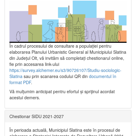
În cadrul procesului de consultare a populaţiei pentru
elaborarea Planului Urbanistic General al Municipiului Slatina
din Județul Olt, vă invităm să completați chestionarul online,
fie prin accesarea link-ului
https://survey.alchemer.eu/s3/90726107/Studiu-sociologic-
Slatina
sau prin scanarea codului QR din
documentul în
format PDF
.
Vă mulţumim anticipat pentru efortul şi sprijinul acordat
acestui demers.
Chestionar SIDU 2021-2027
În perioada actuală, Municipiul Slatina este în procesul de
elaborare a Strategiei Integrate de Dezvoltare Urbană 2021‐