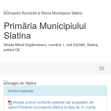
Primăria Municipiului
Slatina
Strada Mihail Kogălniceanu, numărul 1, cod 230080, Slatina,
județul Olt
Activ
sau
dezac
meniu
Venituri salariale
Situație privind veniturile salariale ale angajaților din
cadrul Primăriei municipiului Slatina la data de 31 martie