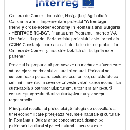
Camera de Comerț, Industrie, Navigație și Agricultură
Constanța are în implementare proiectul
“A heritage
friendly cross-border economy in România and Bulgaria
- HERITAGE RO-BG”
, finanțat prin Programul Interreg V-A
România - Bulgaria. Parteneriatul proiectului este format din
CCINA Constanța, care are calitate de leader de proiect, iar
Camera de Comerț și Industrie Dobrich din Bulgaria este
partener.
Proiectul își propune să promoveze un mediu de afaceri care
să protejeze patrimoniul cultural și natural. Proiectul se
concentrează pe patru sectoare economice, considerate cu
cel mai mare risc în ceea ce privește valorificarea economică
sustenabilă a patrimoniului: turism, urbanism-arhitectură-
construcții, agricultură-silvicultură-pășunat și energii
regenerabile.
Principalul rezultat al proiectului „Strategia de dezvoltare a
unei economii care protejează resursele naturale și culturale
în România și Bulgaria” se concentrează distinct pe
patrimoniul cultural și pe cel natural. Lucrarea este