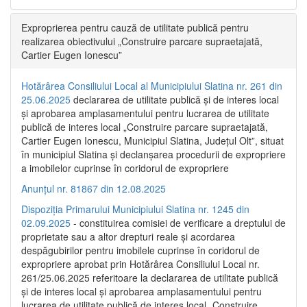
Exproprierea pentru cauză de utilitate publică pentru
realizarea obiectivului „Construire parcare supraetajată,
Cartier Eugen Ionescu”
Hotărârea Consiliului Local al Municipiului Slatina nr. 261 din
25.06.2025
declararea de utilitate publică și de interes local
și aprobarea amplasamentului pentru lucrarea de utilitate
publică de interes local „Construire parcare supraetajată,
Cartier Eugen Ionescu, Municipiul Slatina, Județul Olt”, situat
în municipiul Slatina și declanșarea procedurii de expropriere
a imobilelor cuprinse în coridorul de expropriere
Anunțul nr. 81867 din 12.08.2025
Dispoziția Primarului Municipiului Slatina nr. 1245 din
02.09.2025
- constituirea comisiei de verificare a dreptului de
proprietate sau a altor drepturi reale și acordarea
despăgubirilor pentru imobilele cuprinse în coridorul de
expropriere aprobat prin Hotărârea Consiliului Local nr.
261/25.06.2025 referitoare la declararea de utilitate publică
și de interes local și aprobarea amplasamentului pentru
lucrarea de utilitate publică de interes local „Construire