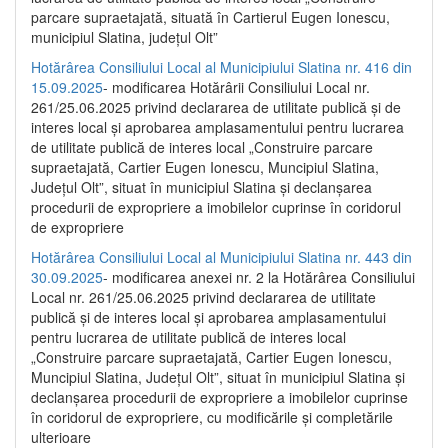
parcare supraetajată, situată în Cartierul Eugen Ionescu,
municipiul Slatina, județul Olt”
Hotărârea Consiliului Local al Municipiului Slatina nr. 416 din
15.09.2025
- modificarea Hotărârii Consiliului Local nr.
261/25.06.2025 privind declararea de utilitate publică și de
interes local și aprobarea amplasamentului pentru lucrarea
de utilitate publică de interes local „Construire parcare
supraetajată, Cartier Eugen Ionescu, Muncipiul Slatina,
Județul Olt”, situat în municipiul Slatina și declanșarea
procedurii de expropriere a imobilelor cuprinse în coridorul
de expropriere
Hotărârea Consiliului Local al Municipiului Slatina nr. 443 din
30.09.2025
- modificarea anexei nr. 2 la Hotărârea Consiliului
Local nr. 261/25.06.2025 privind declararea de utilitate
publică şi de interes local şi aprobarea amplasamentului
pentru lucrarea de utilitate publică de interes local
„Construire parcare supraetajată, Cartier Eugen Ionescu,
Muncipiul Slatina, Judeţul Olt”, situat în municipiul Slatina şi
declanşarea procedurii de expropriere a imobilelor cuprinse
în coridorul de expropriere, cu modificările şi completările
ulterioare