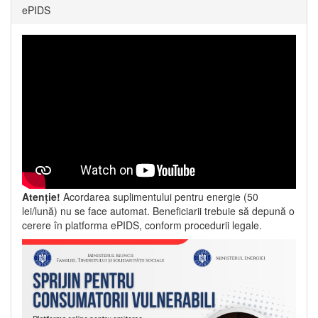
ePIDS
Atenție!
Acordarea suplimentului pentru energie (50
lei/lună) nu se face automat. Beneficiarii trebuie să depună o
cerere în platforma ePIDS, conform procedurii legale.