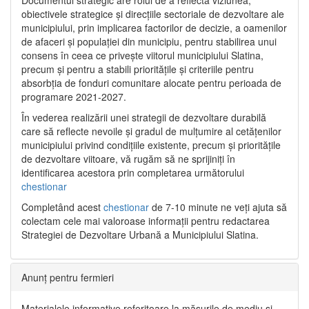
Documentul strategic are rolul de a reflecta viziunea,
obiectivele strategice și direcțiile sectoriale de dezvoltare ale
municipiului, prin implicarea factorilor de decizie, a oamenilor
de afaceri și populației din municipiu, pentru stabilirea unui
consens în ceea ce privește viitorul municipiului Slatina,
precum și pentru a stabili prioritățile și criteriile pentru
absorbția de fonduri comunitare alocate pentru perioada de
programare 2021-2027.
În vederea realizării unei strategii de dezvoltare durabilă
care să reflecte nevoile și gradul de mulțumire al cetățenilor
municipiului privind condițiile existente, precum și prioritățile
de dezvoltare viitoare, vă rugăm să ne sprijiniți în
identificarea acestora prin completarea următorului
chestionar
Completând acest
chestionar
de 7-10 minute ne veți ajuta să
colectam cele mai valoroase informații pentru redactarea
Strategiei de Dezvoltare Urbană a Municipiului Slatina.
Anunț pentru fermieri
Materialele informative referitoare la măsurile de mediu și