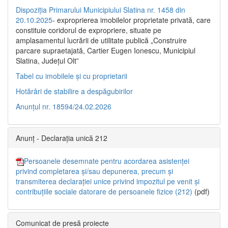
Dispoziția Primarului Municipiului Slatina nr. 1458 din
20.10.2025
- exproprierea imobilelor proprietate privată, care
constituie coridorul de expropriere, situate pe
amplasamentul lucrării de utilitate publică „Construire
parcare supraetajată, Cartier Eugen Ionescu, Municipiul
Slatina, Județul Olt”
Tabel cu imobilele și cu proprietarii
Hotărâri de stabilire a despăgubirilor
Anunțul nr. 18594/24.02.2026
Anunț - Declarația unică 212
Persoanele desemnate pentru acordarea asistenței
privind completarea și/sau depunerea, precum și
transmiterea declarației unice privind impozitul pe venit și
contribuțiile sociale datorare de persoanele fizice (212)
(pdf)
Comunicat de presă proiecte