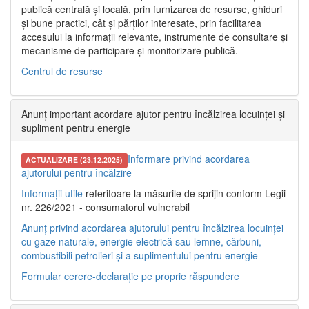
publică centrală și locală, prin furnizarea de resurse, ghiduri
și bune practici, cât și părților interesate, prin facilitarea
accesului la informații relevante, instrumente de consultare și
mecanisme de participare și monitorizare publică.
Centrul de resurse
Anunț important acordare ajutor pentru încălzirea locuinței și
supliment pentru energie
Informare privind acordarea
ACTUALIZARE (23.12.2025)
ajutorului pentru încălzire
Informații utile
referitoare la măsurile de sprijin conform Legii
nr. 226/2021 - consumatorul vulnerabil
Anunț privind acordarea ajutorului pentru încălzirea locuinței
cu gaze naturale, energie electrică sau lemne, cărbuni,
combustibili petrolieri și a suplimentului pentru energie
Formular cerere-declarație pe proprie răspundere