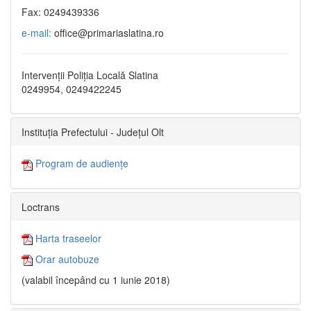
Fax: 0249439336
e-mail:
office@primariaslatina.ro
Intervenții Poliția Locală Slatina
0249954, 0249422245
Instituția Prefectului - Județul Olt
Program de audiențe
Loctrans
Harta traseelor
Orar autobuze
(valabil începând cu 1 iunie 2018)