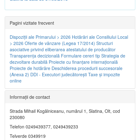
Pagini vizitate frecvent
Dispoziţii ale Primarului > 2026
Hotărâri ale Consiliului Local
> 2026
Oferte de vânzare (Legea 17/2014)
Structuri
asociative privind eliberarea atestatului de producător
Transparenţa decizională
Formulare cereri tip
Strategia de
dezvoltare durabilă
Proiecte cu finanţare internaţională
Proiecte de hotărâre
Deschiderea procedurii succesorale
(Anexa 2)
DDI - Executori judecătorești
Taxe şi impozite
online
Informaţii de contact
Strada Mihail Kogălniceanu, numărul 1, Slatina, Olt, cod
230080
Telefon 0249439377, 0249439233
Telverde 0349919