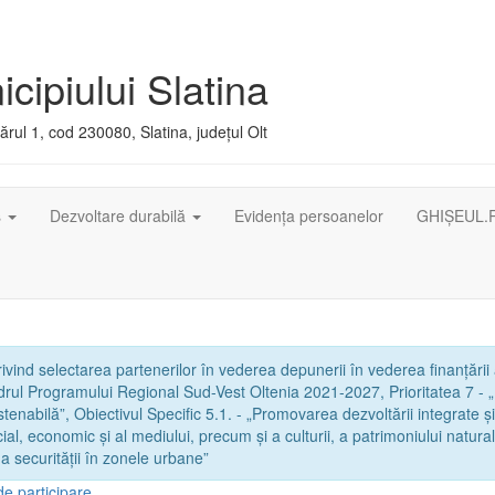
cipiului Slatina
rul 1, cod 230080, Slatina, județul Olt
ș
Dezvoltare durabilă
Evidența persoanelor
GHIȘEUL.
vind selectarea partenerilor în vederea depunerii în vederea finanțării
adrul Programului Regional Sud-Vest Oltenia 2021-2027, Prioritatea 7 - 
ustenabilă”, Obiectivul Specific 5.1. - „Promovarea dezvoltării integrate și
al, economic și al mediului, precum și a culturii, a patrimoniului natural
 a securității în zonele urbane”
de participare