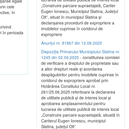
ă şanse egale
„Construire parcare supraetajată, Cartier
prin cele
Eugen Ionescu, Municipiul Slatina, Județul
ctive, în
Olt”, situat în municipiul Slatina și
declanșarea procedurii de expropriere a
privind
imobilelor cuprinse în coridorul de
i în perioada
expropriere
Anunțul nr. 81867 din 12.08.2025
Dispoziția Primarului Municipiului Slatina nr.
1245 din 02.09.2025
- constituirea comisiei
de verificare a dreptului de proprietate sau
a altor drepturi reale și acordarea
despăgubirilor pentru imobilele cuprinse în
coridorul de expropriere aprobat prin
Hotărârea Consiliului Local nr.
261/25.06.2025 referitoare la declararea
de utilitate publică și de interes local și
aprobarea amplasamentului pentru
lucrarea de utilitate publică de interes local
„Construire parcare supraetajată, situată în
Cartierul Eugen Ionescu, municipiul
Slatina, județul Olt”