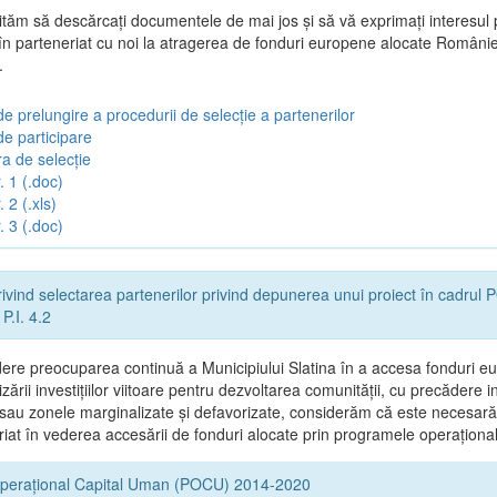
vităm să descărcați documentele de mai jos și să vă exprimați interesul 
 în parteneriat cu noi la atragerea de fonduri europene alocate Românie
.
e prelungire a procedurii de selecție a partenerilor
de participare
a de selecție
. 1 (.doc)
 2 (.xls)
. 3 (.doc)
ivind selectarea partenerilor privind depunerea unui proiect în cadru
P.I. 4.2
ere preocuparea continuă a Municipiului Slatina în a accesa fonduri e
zării investițiilor viitoare pentru dezvoltarea comunității, cu precădere in
 sau zonele marginalizate și defavorizate, considerăm că este necesară
riat în vederea accesării de fonduri alocate prin programele operaționa
perațional Capital Uman (POCU) 2014-2020