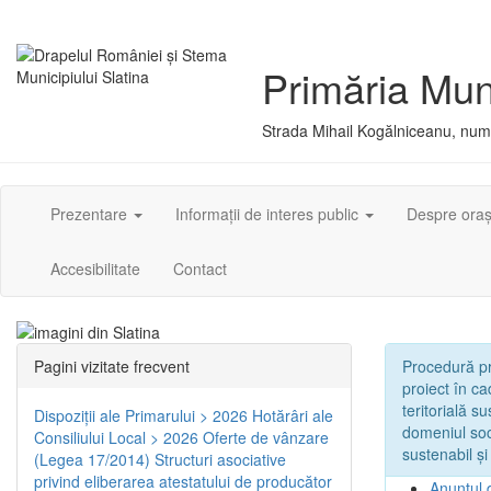
Primăria Muni
Strada Mihail Kogălniceanu, numă
Prezentare
Informații de interes public
Despre ora
Accesibilitate
Contact
Pagini vizitate frecvent
Procedură pri
proiect în c
teritorială s
Dispoziţii ale Primarului > 2026
Hotărâri ale
domeniul soci
Consiliului Local > 2026
Oferte de vânzare
sustenabil și
(Legea 17/2014)
Structuri asociative
privind eliberarea atestatului de producător
Anunțul 