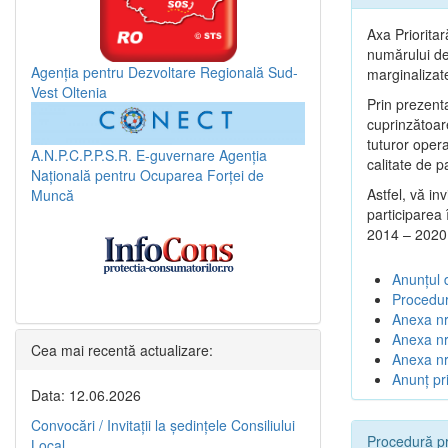
Axa Prioritar
numărului de 
Agenția pentru Dezvoltare Regională Sud-
marginalizat
Vest Oltenia
Prin prezenta
cuprinzătoar
tuturor opera
A.N.P.C.P.P.S.R.
E-guvernare
Agenția
calitate de p
Națională pentru Ocuparea Forței de
Astfel, vă in
Muncă
participarea
2014 – 2020
Anunțul 
Procedur
Anexa nr
Anexa nr.
Cea mai recentă actualizare:
Anexa nr
Anunț pri
Data: 12.06.2026
Convocări / Invitaţii la şedinţele Consiliului
Procedură pr
Local