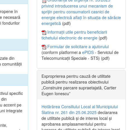
privind introducerea unui mecanism de
uropene în
sprijin pentru consumatorii casnici de
ste necesară
energie electrică aflați în situația de sărăcie
 fondurilor
energetică
(pdf)
Informații utile pentru beneficiarii
tichetului electronic de energie
(pdf)
Formular de solicitare a ajutorului
(conform platformei a
ePIDS
- Serviciul de
izate din
Telecomunicații Speciale - STS) (pdf)
a comunității
Exproprierea pentru cauză de utilitate
publică pentru realizarea obiectivului
„Construire parcare supraetajată, Cartier
tivul specific
Eugen Ionescu”
 din
cu accent pe
Hotărârea Consiliului Local al Municipiului
uni integrate
Slatina nr. 261 din 25.06.2025
declararea
de utilitate publică și de interes local și
aprobarea amplasamentului pentru
ente,
lucrarea de utilitate publică de interes local