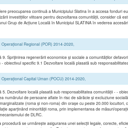
ere preocuparea continuă a Municipiului Slatina în a accesa fonduri e
zării investițiilor viitoare pentru dezvoltarea comunității, consider că e
 unui Grup de Acțiune Locală în Municipiul SLATINA în vederea accesării
l Operațional Regional (POR) 2014-2020,
ă 9. Sprijinirea regenerării economice și sociale a comunităților defavor
- obiectivul specific 9.1 Dezvoltare locală plasată sub responsabilitate
l Operațional Capital Uman (POCU) 2014-2020,
ă 5. Dezvoltare locală plasată sub responsabilitatea comunității - - obiec
a numărului de persoane aflate în risc de sărăcie şi excluziune socială
 marginalizate (roma şi non-roma) din oraşe cu peste 20.000 locuitori, 
lație aparținând minorității roma, prin implementarea de măsuri/operați
l mecanismului de DLRC.
 procedură se urmăreşte asigurarea unei selecții legale, corecte, efici