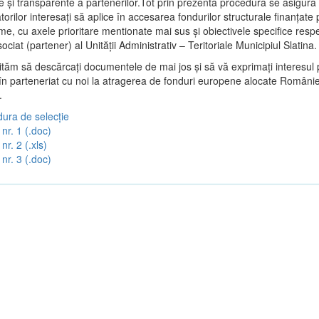
e şi transparente a partenerilor.Tot prin prezenta procedura se asigur
torilor interesaţi să aplice în accesarea fondurilor structurale finanţate 
e, cu axele prioritare mentionate mai sus și obiectivele specifice respe
sociat (partener) al Unității Administrativ – Teritoriale Municipiul Slatina.
vităm să descărcați documentele de mai jos și să vă exprimați interesul 
 în parteneriat cu noi la atragerea de fonduri europene alocate Românie
.
ura de selecție
nr. 1 (.doc)
nr. 2 (.xls)
nr. 3 (.doc)