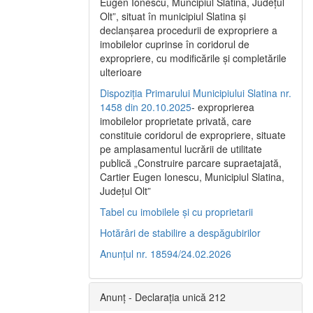
Eugen Ionescu, Muncipiul Slatina, Judeţul
Olt”, situat în municipiul Slatina şi
declanşarea procedurii de expropriere a
imobilelor cuprinse în coridorul de
expropriere, cu modificările şi completările
ulterioare
Dispoziția Primarului Municipiului Slatina nr.
1458 din 20.10.2025
- exproprierea
imobilelor proprietate privată, care
constituie coridorul de expropriere, situate
pe amplasamentul lucrării de utilitate
publică „Construire parcare supraetajată,
Cartier Eugen Ionescu, Municipiul Slatina,
Județul Olt”
Tabel cu imobilele și cu proprietarii
Hotărâri de stabilire a despăgubirilor
Anunțul nr. 18594/24.02.2026
Anunț - Declarația unică 212