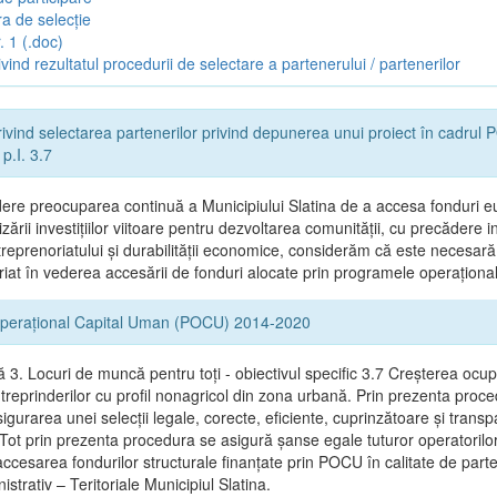
a de selecție
. 1 (.doc)
vind rezultatul procedurii de selectare a partenerului / partenerilor
ivind selectarea partenerilor privind depunerea unui proiect în cadru
p.I. 3.7
ere preocuparea continuă a Municipiului Slatina de a accesa fonduri e
zării investițiilor viitoare pentru dezvoltarea comunității, cu precădere in
reprenoriatului și durabilității economice, considerăm că este necesară
riat în vederea accesării de fonduri alocate prin programele operaționa
perațional Capital Uman (POCU) 2014-2020
ă 3. Locuri de muncă pentru toţi - obiectivul specific 3.7 Creșterea ocupă
ntreprinderilor cu profil nonagricol din zona urbană. Prin prezenta proc
gurarea unei selecții legale, corecte, eficiente, cuprinzătoare şi trans
 Tot prin prezenta procedura se asigură şanse egale tuturor operatorilor
accesarea fondurilor structurale finanţate prin POCU în calitate de part
nistrativ – Teritoriale Municipiul Slatina.