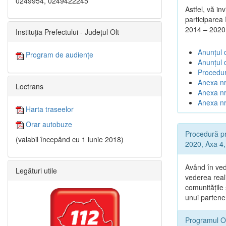
0249954, 0249422245
Astfel, vă in
participarea
2014 – 2020
Instituția Prefectului - Județul Olt
Anunțul d
Program de audiențe
Anunțul 
Procedur
Anexa nr
Loctrans
Anexa nr.
Anexa nr
Harta traseelor
Orar autobuze
Procedură pr
(valabil începând cu 1 iunie 2018)
2020, Axa 4, 
Având în ved
Legături utile
vederea reali
comunitățile
unui partene
Programul O