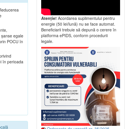
2 Reducerea
e
Atenție!
Acordarea suplimentului pentru
energie (50 lei/lună) nu se face automat.
Beneficiarii trebuie să depună o cerere în
ente,
platforma ePIDS, conform procedurii
ă şanse egale
legale.
e prin POCU în
privind
i în perioada
ocală
Ordonanța de urgență nr. 35/2025