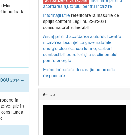
Informare privind
ACTUALIZARE (23.12.2025)
privind
acordarea ajutorului pentru încălzire
i în perioada
Informații utile
referitoare la măsurile de
sprijin conform Legii nr. 226/2021 -
consumatorul vulnerabil
Anunț privind acordarea ajutorului pentru
încălzirea locuinței cu gaze naturale,
energie electrică sau lemne, cărbuni,
combustibili petrolieri și a suplimentului
pentru energie
Formular cerere-declarație pe proprie
răspundere
l POCU 2014 –
ePIDS
uropene în
tervențiile în
 constituirea
le