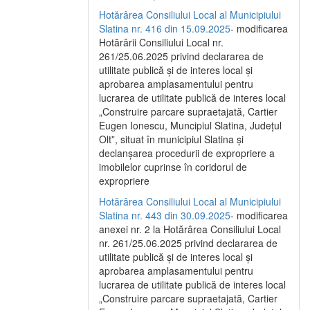
Hotărârea Consiliului Local al Municipiului
Slatina nr. 416 din 15.09.2025
- modificarea
Hotărârii Consiliului Local nr.
261/25.06.2025 privind declararea de
utilitate publică și de interes local și
aprobarea amplasamentului pentru
lucrarea de utilitate publică de interes local
„Construire parcare supraetajată, Cartier
Eugen Ionescu, Muncipiul Slatina, Județul
Olt”, situat în municipiul Slatina și
declanșarea procedurii de expropriere a
imobilelor cuprinse în coridorul de
expropriere
Hotărârea Consiliului Local al Municipiului
Slatina nr. 443 din 30.09.2025
- modificarea
anexei nr. 2 la Hotărârea Consiliului Local
nr. 261/25.06.2025 privind declararea de
utilitate publică şi de interes local şi
aprobarea amplasamentului pentru
lucrarea de utilitate publică de interes local
„Construire parcare supraetajată, Cartier