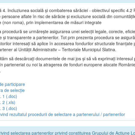
ă 4. Incluziunea socială și combaterea sărăciei - obiectivul specific 4.
persoane aflate în risc de sărăcie și excluziune socială din comunitățil
e (non roma), prin implementarea de măsuri integrate
 procedură se urmăreşte asigurarea unei selecții legale, corecte, efici
e şi transparente a partenerilor. Tot prin prezenta procedura se asigur
torilor interesaţi să aplice în accesarea fondurilor structurale finanţat
artener al Unității Administrativ – Teritoriale Municipiul Slatina.
vităm să descărcați documentele de mai jos și să vă exprimați interesul 
 în parteneriat cu noi la atragerea de fonduri europene alocate Românie
.
de participare
a de selecție
. 1 (.doc)
 2 (.xls)
. 3 (.doc)
vind rezultatul procedurii de selectare a partenerului / partenerilor
ivind selectarea partenerilor privind constituirea Grupului de Acțiune L