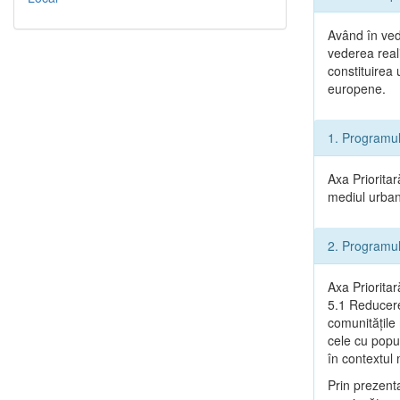
Având în ved
vederea reali
constituirea
europene.
1. Programu
Axa Prioritar
mediul urban 
2. Programu
Axa Prioritar
5.1 Reducere
comunitățile
cele cu popu
în contextu
Prin prezenta