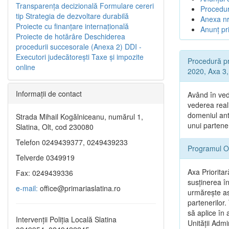
Transparenţa decizională
Formulare cereri
Procedur
tip
Strategia de dezvoltare durabilă
Anexa nr
Proiecte cu finanţare internaţională
Anunț pri
Proiecte de hotărâre
Deschiderea
procedurii succesorale (Anexa 2)
DDI -
Executori judecătorești
Taxe şi impozite
Procedură pr
online
2020, Axa 3, 
Informaţii de contact
Având în ved
vederea reali
domeniul ant
Strada Mihail Kogălniceanu, numărul 1,
unui partene
Slatina, Olt, cod 230080
Telefon 0249439377, 0249439233
Programul O
Telverde 0349919
Axa Prioritar
Fax: 0249439336
susținerea î
e-mail:
office@primariaslatina.ro
urmăreşte asi
partenerilor.
să aplice în 
Intervenții Poliția Locală Slatina
Unității Admi