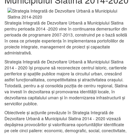
Strategia Integrată de Dezvoltare Urbană a Municipiului Slatina
pentru perioada 2014 -2020 vine în continuarea demersurilor din
perioada de programare 2007-2013, construind pe o bază solidă
în ceea ce priveşte experienţa în implementarea portofoliilor de
proiecte integrate, management de proiect și capacitate
administrativă.
Strategia Integrată de Dezvoltare Urbană a Municipiului Slatina
2014 - 2020 își propune să reconecteze centrul istoric, cartierele
periferice şi spaţiile publice majore la circuitul urban, crescând
astfel funcţionalitatea, competitivitatea şi atractivitatea oraşului.
Totodată, pentru a-şi consolida poziţia de centru regional, Slatina
va investi în dezvoltarea şi promovarea identităţii locale, în
dezvoltarea capitalului uman şi în modernizarea infrastructurii şi
serviciilor publice.
Obiectivele şi acţiunile prevăzute în Strategia Integrată de
Dezvoltare Urbană a Municipiului Slatina 2014 - 2020 vizează
depășirea provocărilor şi valorificarea oportunităţilor identificate
pe cele cinci paliere: economic, demografic, social, conectivitate,