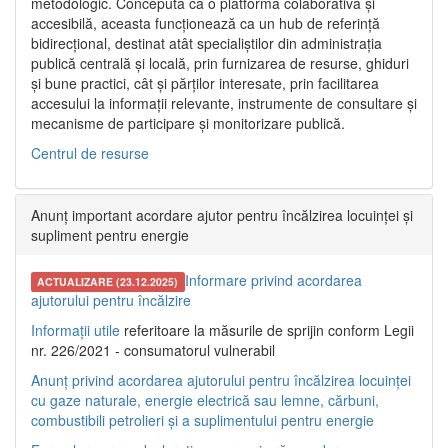
metodologic. Concepută ca o platformă colaborativă și
accesibilă, aceasta funcționează ca un hub de referință
bidirecțional, destinat atât specialiștilor din administrația
publică centrală și locală, prin furnizarea de resurse, ghiduri
și bune practici, cât și părților interesate, prin facilitarea
accesului la informații relevante, instrumente de consultare și
mecanisme de participare și monitorizare publică.
Centrul de resurse
Anunț important acordare ajutor pentru încălzirea locuinței și
supliment pentru energie
Informare privind acordarea
ACTUALIZARE (23.12.2025)
ajutorului pentru încălzire
Informații utile
referitoare la măsurile de sprijin conform Legii
nr. 226/2021 - consumatorul vulnerabil
Anunț privind acordarea ajutorului pentru încălzirea locuinței
cu gaze naturale, energie electrică sau lemne, cărbuni,
combustibili petrolieri și a suplimentului pentru energie