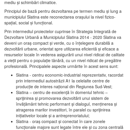
mediu şi schimbări climatice.
Principiul de bază pentru dezvoltarea pe termen mediu şi lung a
municipiului Slatina este reconectarea oraşului la nivel fizico-
spaţial, social şi funcţional.
Prin intermediul proiectelor cuprinse în Strategia Integrată de
Dezvoltare Urbană a Municipiului Slatina 2014 - 2020 Slatina va
deveni un oraş compact şi verde, cu o înţelegere durabilă a
dezvoltării urbane, orientat spre utilizarea eficientă şi eficace a
resurselor locale în vederea asigurării unui nivel ridicat de calitate
a vieţii pentru o populaţie tânără, cu un nivel ridicat de pregătire
profesională. Principalele aspecte urmărite în acest sens sunt:
Slatina - centru economic-industrial reprezentativ, racordat
prin intermediul autostrăzii A1 la celelalte centre de
producţie de interes naţional din Regiunea Sud-Vest;
Slatina – centru de excelenţă în domeniul tehnic –
sprijinirea şi promovarea dezvoltării unui sistem de
învăţământ tehnic performant şi dialogul, menţinerea şi
atragerea marilor investitori, în paralel cu sprijinirea
iniţiativelor locale şi a antreprenoriatului;
Slatina - oraş compact şi conectat în care zonele
funcţionale majore sunt legate între ele şi cu zona centrală