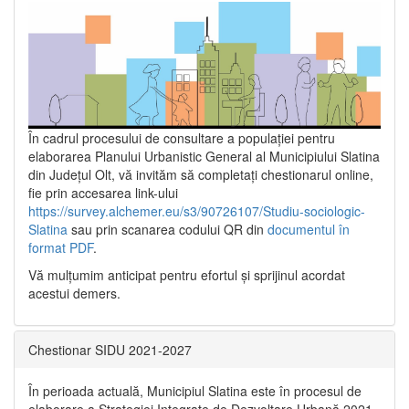
În cadrul procesului de consultare a populaţiei pentru
elaborarea Planului Urbanistic General al Municipiului Slatina
din Județul Olt, vă invităm să completați chestionarul online,
fie prin accesarea link-ului
https://survey.alchemer.eu/s3/90726107/Studiu-sociologic-
Slatina
sau prin scanarea codului QR din
documentul în
format PDF
.
Vă mulţumim anticipat pentru efortul şi sprijinul acordat
acestui demers.
Chestionar SIDU 2021-2027
În perioada actuală, Municipiul Slatina este în procesul de
elaborare a Strategiei Integrate de Dezvoltare Urbană 2021‐