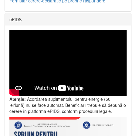
Formular cerere-declarație pe proprie răspundere
ePIDS
Atenție!
Acordarea suplimentului pentru energie (50
lei/lună) nu se face automat. Beneficiarii trebuie să depună o
cerere în platforma ePIDS, conform procedurii legale.