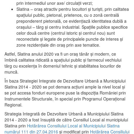
prin intermediul unor axe/ circulații verzi;
Slatina – oraş atractiv pentru locuitori şi turişti, prin calitatea
spaţiului public, pietonal, prietenos, cu o zonă centrală
preponderent pietonală, ce evidenţiază identitatea dublă a
oraşului – târg şi centru industrial. Spaţiile publice specifice
celor două centre (centrul istoric şi centrul nou) sunt
reconectate şi legate de principalele puncte de interes şi
zone rezidenţiale din oraş prin axe tematice.
Astfel, Slatina anului 2020 va fi un oraş tânăr şi modern, ce
îmbină calitatea ridicată a spaţiului public şi farmecul vechiului
târg cu excelenţa în domeniul tehnic şi stabilitatea locurilor de
muncă.
În baza Strategiei Integrate de Dezvoltare Urbană a Municipiului
Slatina 2014 - 2020 se pot demara acţiuni ample la nivel local şi
se pot accesa fonduri europene puse la dispoziţia României prin
Instrumentele Structurale, în special prin Programul Operațional
Regional.
Strategia Integrată de Dezvoltare Urbană a Municipiului Slatina
2014 - 2020 a fost însuşită de către Consiliul Local al municipiului
Slatina prin
Hotărârea Consiliului Local al Municipiului Slatina
numărul 111 din 27.04.2016
și modificat prin
Hotărârea Consiliului