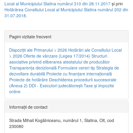
Local al Municipiului Slatina numărul 310 din 28.11.2017
și prin
Hotărârea Consiliului Local al Municipiului Slatina numărul 202 din
31.07.2018
.
Pagini vizitate frecvent
Dispoziţii ale Primarului > 2026
Hotărâri ale Consiliului Local
> 2026
Oferte de vânzare (Legea 17/2014)
Structuri
asociative privind eliberarea atestatului de producător
Transparenţa decizională
Formulare cereri tip
Strategia de
dezvoltare durabilă
Proiecte cu finanţare internaţională
Proiecte de hotărâre
Deschiderea procedurii succesorale
(Anexa 2)
DDI - Executori judecătorești
Taxe şi impozite
online
Informaţii de contact
Strada Mihail Kogălniceanu, numărul 1, Slatina, Olt, cod
230080