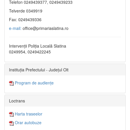
Telefon 0249439377, 0249439233
Telverde 0349919
Fax: 0249439336
e-mail:
office@primariaslatina.ro
Intervenții Poliția Locală Slatina
0249954, 0249422245
Instituția Prefectului - Județul Olt
Program de audiențe
Loctrans
Harta traseelor
Orar autobuze