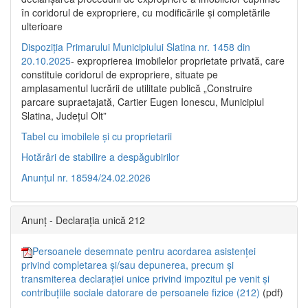
în coridorul de expropriere, cu modificările şi completările
ulterioare
Dispoziția Primarului Municipiului Slatina nr. 1458 din
20.10.2025
- exproprierea imobilelor proprietate privată, care
constituie coridorul de expropriere, situate pe
amplasamentul lucrării de utilitate publică „Construire
parcare supraetajată, Cartier Eugen Ionescu, Municipiul
Slatina, Județul Olt”
Tabel cu imobilele și cu proprietarii
Hotărâri de stabilire a despăgubirilor
Anunțul nr. 18594/24.02.2026
Anunț - Declarația unică 212
Persoanele desemnate pentru acordarea asistenței
privind completarea și/sau depunerea, precum și
transmiterea declarației unice privind impozitul pe venit și
contribuțiile sociale datorare de persoanele fizice (212)
(pdf)