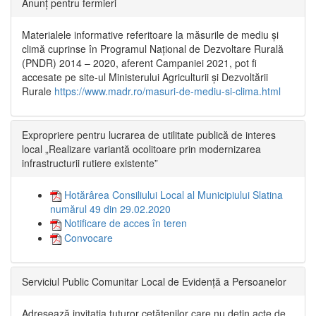
Anunț pentru fermieri
Materialele informative referitoare la măsurile de mediu și
climă cuprinse în Programul Național de Dezvoltare Rurală
(PNDR) 2014 – 2020, aferent Campaniei 2021, pot fi
accesate pe site-ul Ministerului Agriculturii și Dezvoltării
Rurale
https://www.madr.ro/masuri-de-mediu-si-clima.html
Expropriere pentru lucrarea de utilitate publică de interes
local „Realizare variantă ocolitoare prin modernizarea
infrastructurii rutiere existente”
Hotărârea Consiliului Local al Municipiului Slatina
numărul 49 din 29.02.2020
Notificare de acces în teren
Convocare
Serviciul Public Comunitar Local de Evidență a Persoanelor
Adresează invitația tuturor cetățenilor care nu dețin acte de