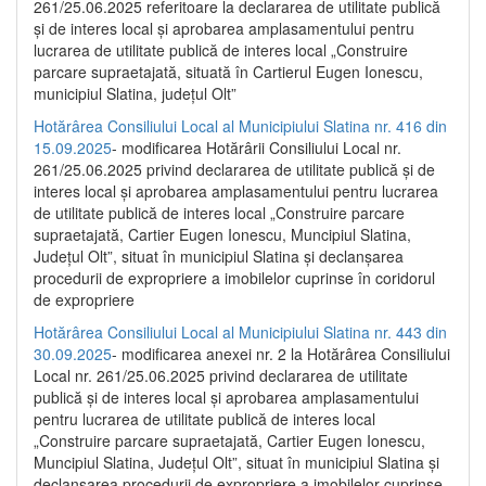
261/25.06.2025 referitoare la declararea de utilitate publică
și de interes local și aprobarea amplasamentului pentru
lucrarea de utilitate publică de interes local „Construire
parcare supraetajată, situată în Cartierul Eugen Ionescu,
municipiul Slatina, județul Olt”
Hotărârea Consiliului Local al Municipiului Slatina nr. 416 din
15.09.2025
- modificarea Hotărârii Consiliului Local nr.
261/25.06.2025 privind declararea de utilitate publică și de
interes local și aprobarea amplasamentului pentru lucrarea
de utilitate publică de interes local „Construire parcare
supraetajată, Cartier Eugen Ionescu, Muncipiul Slatina,
Județul Olt”, situat în municipiul Slatina și declanșarea
procedurii de expropriere a imobilelor cuprinse în coridorul
de expropriere
Hotărârea Consiliului Local al Municipiului Slatina nr. 443 din
30.09.2025
- modificarea anexei nr. 2 la Hotărârea Consiliului
Local nr. 261/25.06.2025 privind declararea de utilitate
publică şi de interes local şi aprobarea amplasamentului
pentru lucrarea de utilitate publică de interes local
„Construire parcare supraetajată, Cartier Eugen Ionescu,
Muncipiul Slatina, Judeţul Olt”, situat în municipiul Slatina şi
declanşarea procedurii de expropriere a imobilelor cuprinse