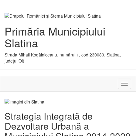
Primăria Municipiului
Slatina
Strada Mihail Kogălniceanu, numărul 1, cod 230080, Slatina,
județul Olt
Activ
sau
dezac
meniu
Strategia Integrată de
Dezvoltare Urbană a
Municipiului Slatina 2014-2020