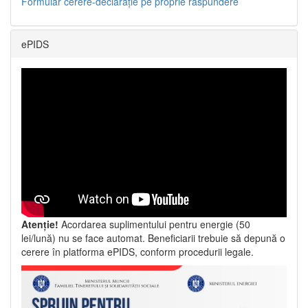
Formular cerere-declarație pe proprie răspundere
ePIDS
Atenție!
Acordarea suplimentului pentru energie (50
lei/lună) nu se face automat. Beneficiarii trebuie să depună o
cerere în platforma ePIDS, conform procedurii legale.