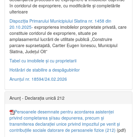
în coridorul de expropriere, cu modificările şi completările
ulterioare
Dispoziția Primarului Municipiului Slatina nr. 1458 din
20.10.2025
- exproprierea imobilelor proprietate privată, care
constituie coridorul de expropriere, situate pe
amplasamentul lucrării de utilitate publică „Construire
parcare supraetajată, Cartier Eugen Ionescu, Municipiul
Slatina, Județul Olt”
Tabel cu imobilele și cu proprietarii
Hotărâri de stabilire a despăgubirilor
Anunțul nr. 18594/24.02.2026
Anunț - Declarația unică 212
Persoanele desemnate pentru acordarea asistenței
privind completarea și/sau depunerea, precum și
transmiterea declarației unice privind impozitul pe venit și
contribuțiile sociale datorare de persoanele fizice (212)
(pdf)