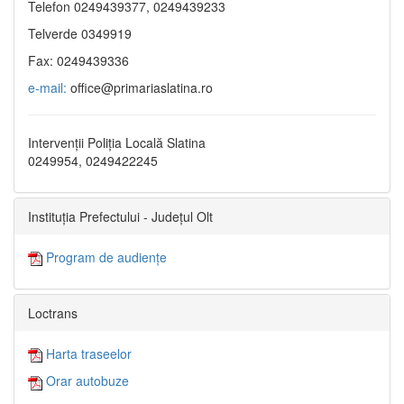
Telefon 0249439377, 0249439233
Telverde 0349919
Fax: 0249439336
e-mail:
office@primariaslatina.ro
Intervenții Poliția Locală Slatina
0249954, 0249422245
Instituția Prefectului - Județul Olt
Program de audiențe
Loctrans
Harta traseelor
Orar autobuze