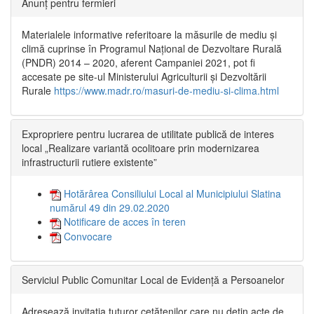
Anunț pentru fermieri
Materialele informative referitoare la măsurile de mediu și
climă cuprinse în Programul Național de Dezvoltare Rurală
(PNDR) 2014 – 2020, aferent Campaniei 2021, pot fi
accesate pe site-ul Ministerului Agriculturii și Dezvoltării
Rurale
https://www.madr.ro/masuri-de-mediu-si-clima.html
Expropriere pentru lucrarea de utilitate publică de interes
local „Realizare variantă ocolitoare prin modernizarea
infrastructurii rutiere existente”
Hotărârea Consiliului Local al Municipiului Slatina
numărul 49 din 29.02.2020
Notificare de acces în teren
Convocare
Serviciul Public Comunitar Local de Evidență a Persoanelor
Adresează invitația tuturor cetățenilor care nu dețin acte de