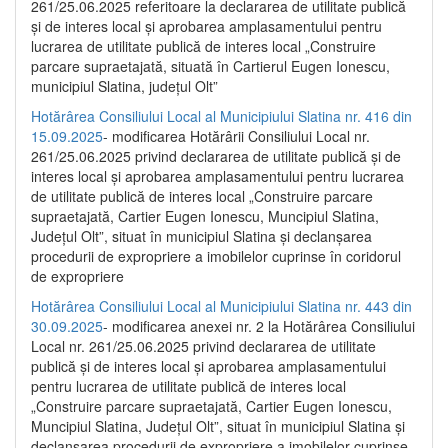
261/25.06.2025 referitoare la declararea de utilitate publică
și de interes local și aprobarea amplasamentului pentru
lucrarea de utilitate publică de interes local „Construire
parcare supraetajată, situată în Cartierul Eugen Ionescu,
municipiul Slatina, județul Olt”
Hotărârea Consiliului Local al Municipiului Slatina nr. 416 din
15.09.2025
- modificarea Hotărârii Consiliului Local nr.
261/25.06.2025 privind declararea de utilitate publică și de
interes local și aprobarea amplasamentului pentru lucrarea
de utilitate publică de interes local „Construire parcare
supraetajată, Cartier Eugen Ionescu, Muncipiul Slatina,
Județul Olt”, situat în municipiul Slatina și declanșarea
procedurii de expropriere a imobilelor cuprinse în coridorul
de expropriere
Hotărârea Consiliului Local al Municipiului Slatina nr. 443 din
30.09.2025
- modificarea anexei nr. 2 la Hotărârea Consiliului
Local nr. 261/25.06.2025 privind declararea de utilitate
publică şi de interes local şi aprobarea amplasamentului
pentru lucrarea de utilitate publică de interes local
„Construire parcare supraetajată, Cartier Eugen Ionescu,
Muncipiul Slatina, Judeţul Olt”, situat în municipiul Slatina şi
declanşarea procedurii de expropriere a imobilelor cuprinse