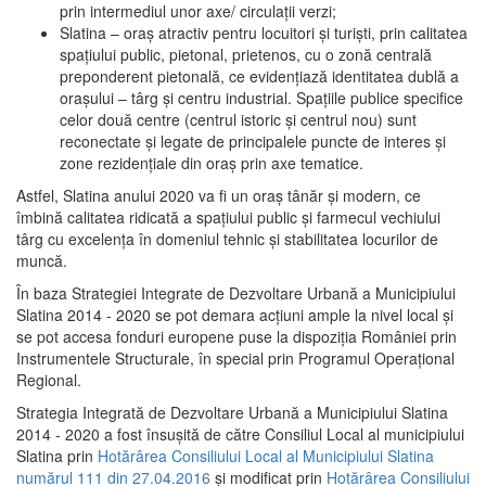
prin intermediul unor axe/ circulații verzi;
Slatina – oraş atractiv pentru locuitori şi turişti, prin calitatea
spaţiului public, pietonal, prietenos, cu o zonă centrală
preponderent pietonală, ce evidenţiază identitatea dublă a
oraşului – târg şi centru industrial. Spaţiile publice specifice
celor două centre (centrul istoric şi centrul nou) sunt
reconectate şi legate de principalele puncte de interes şi
zone rezidenţiale din oraş prin axe tematice.
Astfel, Slatina anului 2020 va fi un oraş tânăr şi modern, ce
îmbină calitatea ridicată a spaţiului public şi farmecul vechiului
târg cu excelenţa în domeniul tehnic şi stabilitatea locurilor de
muncă.
În baza Strategiei Integrate de Dezvoltare Urbană a Municipiului
Slatina 2014 - 2020 se pot demara acţiuni ample la nivel local şi
se pot accesa fonduri europene puse la dispoziţia României prin
Instrumentele Structurale, în special prin Programul Operațional
Regional.
Strategia Integrată de Dezvoltare Urbană a Municipiului Slatina
2014 - 2020 a fost însuşită de către Consiliul Local al municipiului
Slatina prin
Hotărârea Consiliului Local al Municipiului Slatina
numărul 111 din 27.04.2016
și modificat prin
Hotărârea Consiliului