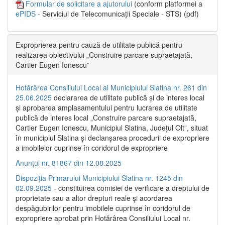
Formular de solicitare a ajutorului
(conform platformei a
ePIDS
- Serviciul de Telecomunicații Speciale - STS) (pdf)
Exproprierea pentru cauză de utilitate publică pentru
realizarea obiectivului „Construire parcare supraetajată,
Cartier Eugen Ionescu”
Hotărârea Consiliului Local al Municipiului Slatina nr. 261 din
25.06.2025
declararea de utilitate publică și de interes local
și aprobarea amplasamentului pentru lucrarea de utilitate
publică de interes local „Construire parcare supraetajată,
Cartier Eugen Ionescu, Municipiul Slatina, Județul Olt”, situat
în municipiul Slatina și declanșarea procedurii de expropriere
a imobilelor cuprinse în coridorul de expropriere
Anunțul nr. 81867 din 12.08.2025
Dispoziția Primarului Municipiului Slatina nr. 1245 din
02.09.2025
- constituirea comisiei de verificare a dreptului de
proprietate sau a altor drepturi reale și acordarea
despăgubirilor pentru imobilele cuprinse în coridorul de
expropriere aprobat prin Hotărârea Consiliului Local nr.