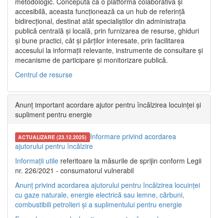
metodologic. Concepută ca o platformă colaborativă și
accesibilă, aceasta funcționează ca un hub de referință
bidirecțional, destinat atât specialiștilor din administrația
publică centrală și locală, prin furnizarea de resurse, ghiduri
și bune practici, cât și părților interesate, prin facilitarea
accesului la informații relevante, instrumente de consultare și
mecanisme de participare și monitorizare publică.
Centrul de resurse
Anunț important acordare ajutor pentru încălzirea locuinței și
supliment pentru energie
Informare privind acordarea
ACTUALIZARE (23.12.2025)
ajutorului pentru încălzire
Informații utile
referitoare la măsurile de sprijin conform Legii
nr. 226/2021 - consumatorul vulnerabil
Anunț privind acordarea ajutorului pentru încălzirea locuinței
cu gaze naturale, energie electrică sau lemne, cărbuni,
combustibili petrolieri și a suplimentului pentru energie