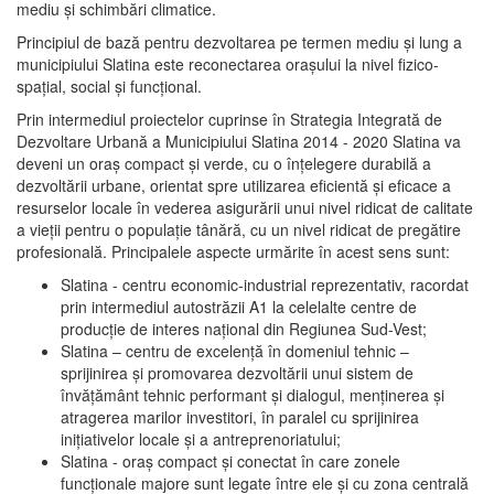
mediu şi schimbări climatice.
Principiul de bază pentru dezvoltarea pe termen mediu şi lung a
municipiului Slatina este reconectarea oraşului la nivel fizico-
spaţial, social şi funcţional.
Prin intermediul proiectelor cuprinse în Strategia Integrată de
Dezvoltare Urbană a Municipiului Slatina 2014 - 2020 Slatina va
deveni un oraş compact şi verde, cu o înţelegere durabilă a
dezvoltării urbane, orientat spre utilizarea eficientă şi eficace a
resurselor locale în vederea asigurării unui nivel ridicat de calitate
a vieţii pentru o populaţie tânără, cu un nivel ridicat de pregătire
profesională. Principalele aspecte urmărite în acest sens sunt:
Slatina - centru economic-industrial reprezentativ, racordat
prin intermediul autostrăzii A1 la celelalte centre de
producţie de interes naţional din Regiunea Sud-Vest;
Slatina – centru de excelenţă în domeniul tehnic –
sprijinirea şi promovarea dezvoltării unui sistem de
învăţământ tehnic performant şi dialogul, menţinerea şi
atragerea marilor investitori, în paralel cu sprijinirea
iniţiativelor locale şi a antreprenoriatului;
Slatina - oraş compact şi conectat în care zonele
funcţionale majore sunt legate între ele şi cu zona centrală