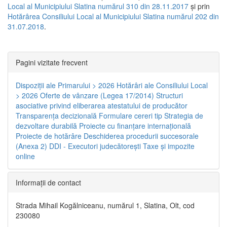
Local al Municipiului Slatina numărul 310 din 28.11.2017
și prin
Hotărârea Consiliului Local al Municipiului Slatina numărul 202 din
31.07.2018
.
Pagini vizitate frecvent
Dispoziţii ale Primarului > 2026
Hotărâri ale Consiliului Local
> 2026
Oferte de vânzare (Legea 17/2014)
Structuri
asociative privind eliberarea atestatului de producător
Transparenţa decizională
Formulare cereri tip
Strategia de
dezvoltare durabilă
Proiecte cu finanţare internaţională
Proiecte de hotărâre
Deschiderea procedurii succesorale
(Anexa 2)
DDI - Executori judecătorești
Taxe şi impozite
online
Informaţii de contact
Strada Mihail Kogălniceanu, numărul 1, Slatina, Olt, cod
230080