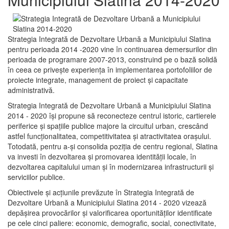
Strategia Integrată de Dezvoltare Urbană a Municipiului Slatina
pentru perioada 2014 -2020 vine în continuarea demersurilor din
perioada de programare 2007-2013, construind pe o bază solidă
în ceea ce priveşte experienţa în implementarea portofoliilor de
proiecte integrate, management de proiect și capacitate
administrativă.
Strategia Integrată de Dezvoltare Urbană a Municipiului Slatina
2014 - 2020 își propune să reconecteze centrul istoric, cartierele
periferice şi spaţiile publice majore la circuitul urban, crescând
astfel funcţionalitatea, competitivitatea şi atractivitatea oraşului.
Totodată, pentru a-şi consolida poziţia de centru regional, Slatina
va investi în dezvoltarea şi promovarea identităţii locale, în
dezvoltarea capitalului uman şi în modernizarea infrastructurii şi
serviciilor publice.
Obiectivele şi acţiunile prevăzute în Strategia Integrată de
Dezvoltare Urbană a Municipiului Slatina 2014 - 2020 vizează
depășirea provocărilor şi valorificarea oportunităţilor identificate
pe cele cinci paliere: economic, demografic, social, conectivitate,