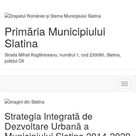
Primăria Municipiului
Slatina
Strada Mihail Kogălniceanu, numărul 1, cod 230080, Slatina,
județul Olt
Activ
sau
dezac
meniu
Strategia Integrată de
Dezvoltare Urbană a
Municipiului Slatina 2014-2020