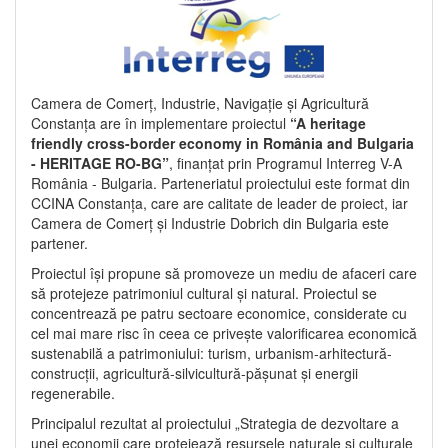
Camera de Comerț, Industrie, Navigație și Agricultură
Constanța are în implementare proiectul
“A heritage
friendly cross-border economy in România and Bulgaria
- HERITAGE RO-BG”
, finanțat prin Programul Interreg V-A
România - Bulgaria. Parteneriatul proiectului este format din
CCINA Constanța, care are calitate de leader de proiect, iar
Camera de Comerț și Industrie Dobrich din Bulgaria este
partener.
Proiectul își propune să promoveze un mediu de afaceri care
să protejeze patrimoniul cultural și natural. Proiectul se
concentrează pe patru sectoare economice, considerate cu
cel mai mare risc în ceea ce privește valorificarea economică
sustenabilă a patrimoniului: turism, urbanism-arhitectură-
construcții, agricultură-silvicultură-pășunat și energii
regenerabile.
Principalul rezultat al proiectului „Strategia de dezvoltare a
unei economii care protejează resursele naturale și culturale