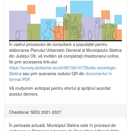
În cadrul procesului de consultare a populaţiei pentru
elaborarea Planului Urbanistic General al Municipiului Slatina
din Județul Olt, vă invităm să completați chestionarul online,
fie prin accesarea link-ului
https://survey.alchemer.eu/s3/90726107/Studiu-sociologic-
Slatina
sau prin scanarea codului QR din
documentul în
format PDF
.
Vă mulţumim anticipat pentru efortul şi sprijinul acordat
acestui demers.
Chestionar SIDU 2021-2027
În perioada actuală, Municipiul Slatina este în procesul de
elaborare a Strategiei Integrate de Dezvoltare Urbană 2021‐