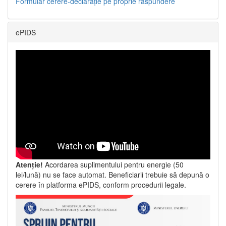
Formular cerere-declarație pe proprie răspundere
ePIDS
Atenție!
Acordarea suplimentului pentru energie (50
lei/lună) nu se face automat. Beneficiarii trebuie să depună o
cerere în platforma ePIDS, conform procedurii legale.