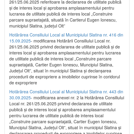
261/25.06.2025 referitoare la declararea de utilitate publică
și de interes local și aprobarea amplasamentului pentru
lucrarea de utilitate publică de interes local „Construire
parcare supraetajată, situată în Cartierul Eugen Ionescu,
municipiul Slatina, județul Olt”
Hotărârea Consiliului Local al Municipiului Slatina nr. 416 din
15.09.2025
- modificarea Hotărârii Consiliului Local nr.
261/25.06.2025 privind declararea de utilitate publică și de
interes local și aprobarea amplasamentului pentru lucrarea
de utilitate publică de interes local „Construire parcare
supraetajată, Cartier Eugen Ionescu, Muncipiul Slatina,
Județul Olt”, situat în municipiul Slatina și declanșarea
procedurii de expropriere a imobilelor cuprinse în coridorul
de expropriere
Hotărârea Consiliului Local al Municipiului Slatina nr. 443 din
30.09.2025
- modificarea anexei nr. 2 la Hotărârea Consiliului
Local nr. 261/25.06.2025 privind declararea de utilitate
publică şi de interes local şi aprobarea amplasamentului
pentru lucrarea de utilitate publică de interes local
„Construire parcare supraetajată, Cartier Eugen Ionescu,
Muncipiul Slatina, Judeţul Olt”, situat în municipiul Slatina şi
declanşarea procedurii de expropriere a imobilelor cuprinse