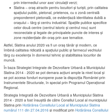
prin intermediul unor axe/ circulații verzi;
Slatina – oraş atractiv pentru locuitori şi turişti, prin calitatea
spaţiului public, pietonal, prietenos, cu o zonă centrală
preponderent pietonală, ce evidenţiază identitatea dublă a
oraşului – târg şi centru industrial. Spaţiile publice specifice
celor două centre (centrul istoric şi centrul nou) sunt
reconectate şi legate de principalele puncte de interes şi
zone rezidenţiale din oraş prin axe tematice.
Astfel, Slatina anului 2020 va fi un oraş tânăr şi modern, ce
îmbină calitatea ridicată a spaţiului public şi farmecul vechiului
târg cu excelenţa în domeniul tehnic şi stabilitatea locurilor de
muncă.
În baza Strategiei Integrate de Dezvoltare Urbană a Municipiului
Slatina 2014 - 2020 se pot demara acţiuni ample la nivel local şi
se pot accesa fonduri europene puse la dispoziţia României prin
Instrumentele Structurale, în special prin Programul Operațional
Regional.
Strategia Integrată de Dezvoltare Urbană a Municipiului Slatina
2014 - 2020 a fost însuşită de către Consiliul Local al municipiului
Slatina prin
Hotărârea Consiliului Local al Municipiului Slatina
numărul 111 din 27.04.2016
și modificat prin
Hotărârea Consiliului