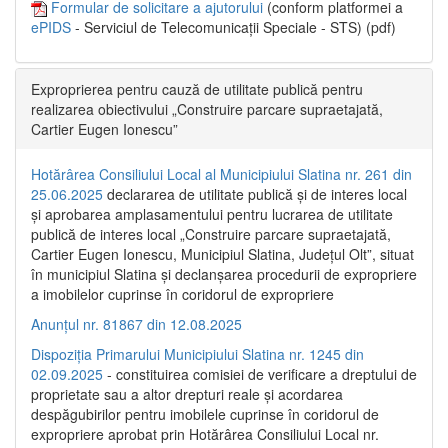
Formular de solicitare a ajutorului
(conform platformei a
ePIDS
- Serviciul de Telecomunicații Speciale - STS) (pdf)
Exproprierea pentru cauză de utilitate publică pentru
realizarea obiectivului „Construire parcare supraetajată,
Cartier Eugen Ionescu”
Hotărârea Consiliului Local al Municipiului Slatina nr. 261 din
25.06.2025
declararea de utilitate publică și de interes local
și aprobarea amplasamentului pentru lucrarea de utilitate
publică de interes local „Construire parcare supraetajată,
Cartier Eugen Ionescu, Municipiul Slatina, Județul Olt”, situat
în municipiul Slatina și declanșarea procedurii de expropriere
a imobilelor cuprinse în coridorul de expropriere
Anunțul nr. 81867 din 12.08.2025
Dispoziția Primarului Municipiului Slatina nr. 1245 din
02.09.2025
- constituirea comisiei de verificare a dreptului de
proprietate sau a altor drepturi reale și acordarea
despăgubirilor pentru imobilele cuprinse în coridorul de
expropriere aprobat prin Hotărârea Consiliului Local nr.