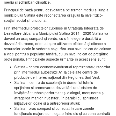
mediu şi schimbări climatice.
Principiul de bază pentru dezvoltarea pe termen mediu şi lung a
municipiului Slatina este reconectarea oraşului la nivel fizico-
spaţial, social şi funcţional.
Prin intermediul proiectelor cuprinse în Strategia Integrată de
Dezvoltare Urbană a Municipiului Slatina 2014 - 2020 Slatina va
deveni un oraş compact şi verde, cu o înţelegere durabilă a
dezvoltării urbane, orientat spre utilizarea eficientă şi eficace a
resurselor locale în vederea asigurării unui nivel ridicat de calitate
a vieţii pentru o populaţie tânără, cu un nivel ridicat de pregătire
profesională. Principalele aspecte urmărite în acest sens sunt:
Slatina - centru economic-industrial reprezentativ, racordat
prin intermediul autostrăzii A1 la celelalte centre de
producţie de interes naţional din Regiunea Sud-Vest;
Slatina – centru de excelenţă în domeniul tehnic –
sprijinirea şi promovarea dezvoltării unui sistem de
învăţământ tehnic performant şi dialogul, menţinerea şi
atragerea marilor investitori, în paralel cu sprijinirea
iniţiativelor locale şi a antreprenoriatului;
Slatina - oraş compact şi conectat în care zonele
funcţionale majore sunt legate între ele şi cu zona centrală