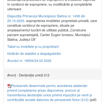
în coridorul de expropriere, cu modificările şi completările
ulterioare
Dispoziția Primarului Municipiului Slatina nr. 1458 din
20.10.2025
- exproprierea imobilelor proprietate privată, care
constituie coridorul de expropriere, situate pe
amplasamentul lucrării de utilitate publică „Construire
parcare supraetajată, Cartier Eugen Ionescu, Municipiul
Slatina, Județul Olt”
Tabel cu imobilele și cu proprietarii
Hotărâri de stabilire a despăgubirilor
Anunțul nr. 18594/24.02.2026
Anunț - Declarația unică 212
Persoanele desemnate pentru acordarea asistenței
privind completarea și/sau depunerea, precum și
transmiterea declarației unice privind impozitul pe venit și
contribuțiile sociale datorare de persoanele fizice (212)
(pdf)