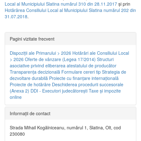
Local al Municipiului Slatina numărul 310 din 28.11.2017
și prin
Hotărârea Consiliului Local al Municipiului Slatina numărul 202 din
31.07.2018
.
Pagini vizitate frecvent
Dispoziţii ale Primarului > 2026
Hotărâri ale Consiliului Local
> 2026
Oferte de vânzare (Legea 17/2014)
Structuri
asociative privind eliberarea atestatului de producător
Transparenţa decizională
Formulare cereri tip
Strategia de
dezvoltare durabilă
Proiecte cu finanţare internaţională
Proiecte de hotărâre
Deschiderea procedurii succesorale
(Anexa 2)
DDI - Executori judecătorești
Taxe şi impozite
online
Informaţii de contact
Strada Mihail Kogălniceanu, numărul 1, Slatina, Olt, cod
230080