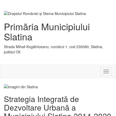
Primăria Municipiului
Slatina
Strada Mihail Kogălniceanu, numărul 1, cod 230080, Slatina,
județul Olt
Activ
sau
dezac
meniu
Strategia Integrată de
Dezvoltare Urbană a
Municipiului Slatina 2014-2020