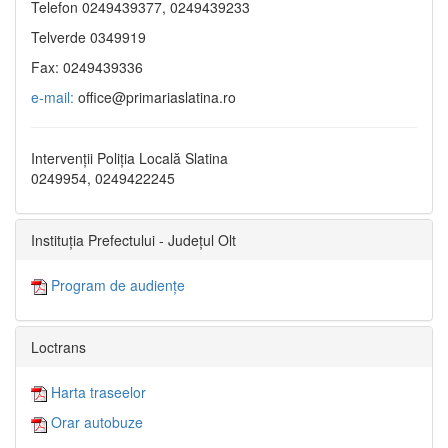
Telefon 0249439377, 0249439233
Telverde 0349919
Fax: 0249439336
e-mail:
office@primariaslatina.ro
Intervenții Poliția Locală Slatina
0249954, 0249422245
Instituția Prefectului - Județul Olt
Program de audiențe
Loctrans
Harta traseelor
Orar autobuze