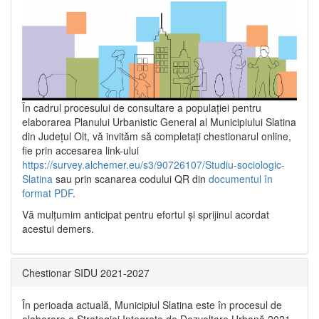
În cadrul procesului de consultare a populaţiei pentru
elaborarea Planului Urbanistic General al Municipiului Slatina
din Județul Olt, vă invităm să completați chestionarul online,
fie prin accesarea link-ului
https://survey.alchemer.eu/s3/90726107/Studiu-sociologic-
Slatina
sau prin scanarea codului QR din
documentul în
format PDF
.
Vă mulţumim anticipat pentru efortul şi sprijinul acordat
acestui demers.
Chestionar SIDU 2021-2027
În perioada actuală, Municipiul Slatina este în procesul de
elaborare a Strategiei Integrate de Dezvoltare Urbană 2021‐