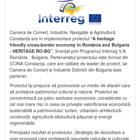
Camera de Comerț, Industrie, Navigație și Agricultură
Constanța are în implementare proiectul
“A heritage
friendly cross-border economy in România and Bulgaria
- HERITAGE RO-BG”
, finanțat prin Programul Interreg V-A
România - Bulgaria. Parteneriatul proiectului este format din
CCINA Constanța, care are calitate de leader de proiect, iar
Camera de Comerț și Industrie Dobrich din Bulgaria este
partener.
Proiectul își propune să promoveze un mediu de afaceri care
să protejeze patrimoniul cultural și natural. Proiectul se
concentrează pe patru sectoare economice, considerate cu
cel mai mare risc în ceea ce privește valorificarea economică
sustenabilă a patrimoniului: turism, urbanism-arhitectură-
construcții, agricultură-silvicultură-pășunat și energii
regenerabile.
Principalul rezultat al proiectului „Strategia de dezvoltare a
unei economii care protejează resursele naturale și culturale