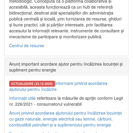
metodologic. Concepută ca o platformă colaborativă și
accesibilă, aceasta funcționează ca un hub de referință
bidirecțional, destinat atât specialiștilor din administrația
publică centrală și locală, prin furnizarea de resurse, ghiduri
și bune practici, cât și părților interesate, prin facilitarea
accesului la informații relevante, instrumente de consultare și
mecanisme de participare și monitorizare publică.
Centrul de resurse
Anunț important acordare ajutor pentru încălzirea locuinței și
supliment pentru energie
Informare privind acordarea
ACTUALIZARE (23.12.2025)
ajutorului pentru încălzire
Informații utile
referitoare la măsurile de sprijin conform Legii
nr. 226/2021 - consumatorul vulnerabil
Anunț privind acordarea ajutorului pentru încălzirea locuinței
cu gaze naturale, energie electrică sau lemne, cărbuni,
combustibili petrolieri și a suplimentului pentru energie