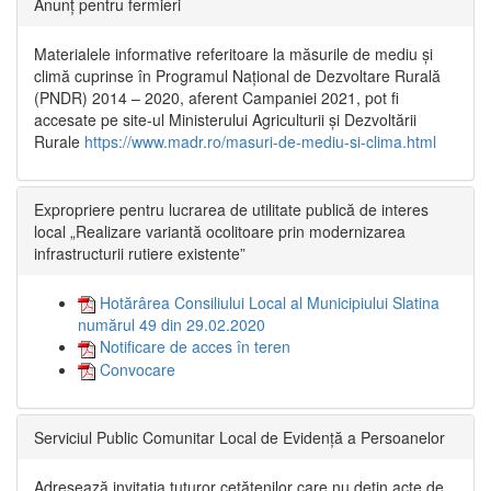
Anunț pentru fermieri
Materialele informative referitoare la măsurile de mediu și
climă cuprinse în Programul Național de Dezvoltare Rurală
(PNDR) 2014 – 2020, aferent Campaniei 2021, pot fi
accesate pe site-ul Ministerului Agriculturii și Dezvoltării
Rurale
https://www.madr.ro/masuri-de-mediu-si-clima.html
Expropriere pentru lucrarea de utilitate publică de interes
local „Realizare variantă ocolitoare prin modernizarea
infrastructurii rutiere existente”
Hotărârea Consiliului Local al Municipiului Slatina
numărul 49 din 29.02.2020
Notificare de acces în teren
Convocare
Serviciul Public Comunitar Local de Evidență a Persoanelor
Adresează invitația tuturor cetățenilor care nu dețin acte de