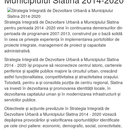
Strategia Integrată de Dezvoltare Urbană a Municipiului Slatina
pentru perioada 2014 -2020 vine în continuarea demersurilor din
perioada de programare 2007-2013, construind pe o bază solidă
în ceea ce priveşte experienţa în implementarea portofoliilor de
proiecte integrate, management de proiect și capacitate
administrativă.
Strategia Integrată de Dezvoltare Urbană a Municipiului Slatina
2014 - 2020 își propune să reconecteze centrul istoric, cartierele
periferice şi spaţiile publice majore la circuitul urban, crescând
astfel funcţionalitatea, competitivitatea şi atractivitatea oraşului.
Totodată, pentru a-şi consolida poziţia de centru regional, Slatina
va investi în dezvoltarea şi promovarea identităţii locale, în
dezvoltarea capitalului uman şi în modernizarea infrastructurii şi
serviciilor publice.
Obiectivele şi acţiunile prevăzute în Strategia Integrată de
Dezvoltare Urbană a Municipiului Slatina 2014 - 2020 vizează
depășirea provocărilor şi valorificarea oportunităţilor identificate
pe cele cinci paliere: economic, demografic, social, conectivitate,