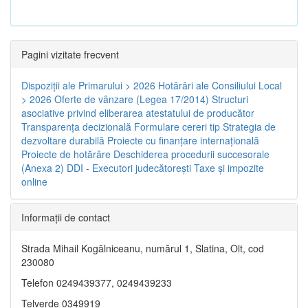
Pagini vizitate frecvent
Dispoziţii ale Primarului > 2026
Hotărâri ale Consiliului Local
> 2026
Oferte de vânzare (Legea 17/2014)
Structuri
asociative privind eliberarea atestatului de producător
Transparenţa decizională
Formulare cereri tip
Strategia de
dezvoltare durabilă
Proiecte cu finanţare internaţională
Proiecte de hotărâre
Deschiderea procedurii succesorale
(Anexa 2)
DDI - Executori judecătorești
Taxe şi impozite
online
Informaţii de contact
Strada Mihail Kogălniceanu, numărul 1, Slatina, Olt, cod
230080
Telefon 0249439377, 0249439233
Telverde 0349919