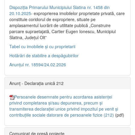
Dispoziția Primarului Municipiului Slatina nr. 1458 din
20.10.2025
- exproprierea imobilelor proprietate privată, care
constituie coridorul de expropriere, situate pe
amplasamentul lucrării de utilitate publică „Construire
parcare supraetajată, Cartier Eugen Ionescu, Municipiul
Slatina, Județul Olt”
Tabel cu imobilele și cu proprietarii
Hotărâri de stabilire a despăgubirilor
Anunțul nr. 18594/24.02.2026
Anunț - Declarația unică 212
Persoanele desemnate pentru acordarea asistenței
privind completarea și/sau depunerea, precum și
transmiterea declarației unice privind impozitul pe venit și
contribuțiile sociale datorare de persoanele fizice (212)
(pdf)
Comunicat de presă proiecte