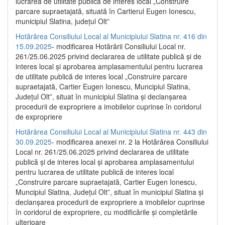
lucrarea de utilitate publică de interes local „Construire
parcare supraetajată, situată în Cartierul Eugen Ionescu,
municipiul Slatina, județul Olt”
Hotărârea Consiliului Local al Municipiului Slatina nr. 416 din
15.09.2025
- modificarea Hotărârii Consiliului Local nr.
261/25.06.2025 privind declararea de utilitate publică și de
interes local și aprobarea amplasamentului pentru lucrarea
de utilitate publică de interes local „Construire parcare
supraetajată, Cartier Eugen Ionescu, Muncipiul Slatina,
Județul Olt”, situat în municipiul Slatina și declanșarea
procedurii de expropriere a imobilelor cuprinse în coridorul
de expropriere
Hotărârea Consiliului Local al Municipiului Slatina nr. 443 din
30.09.2025
- modificarea anexei nr. 2 la Hotărârea Consiliului
Local nr. 261/25.06.2025 privind declararea de utilitate
publică şi de interes local şi aprobarea amplasamentului
pentru lucrarea de utilitate publică de interes local
„Construire parcare supraetajată, Cartier Eugen Ionescu,
Muncipiul Slatina, Judeţul Olt”, situat în municipiul Slatina şi
declanşarea procedurii de expropriere a imobilelor cuprinse
în coridorul de expropriere, cu modificările şi completările
ulterioare