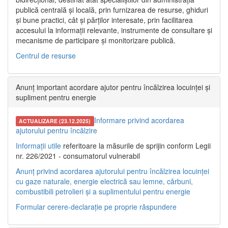
publică centrală și locală, prin furnizarea de resurse, ghiduri
și bune practici, cât și părților interesate, prin facilitarea
accesului la informații relevante, instrumente de consultare și
mecanisme de participare și monitorizare publică.
Centrul de resurse
Anunț important acordare ajutor pentru încălzirea locuinței și
supliment pentru energie
Informare privind acordarea
ACTUALIZARE (23.12.2025)
ajutorului pentru încălzire
Informații utile
referitoare la măsurile de sprijin conform Legii
nr. 226/2021 - consumatorul vulnerabil
Anunț privind acordarea ajutorului pentru încălzirea locuinței
cu gaze naturale, energie electrică sau lemne, cărbuni,
combustibili petrolieri și a suplimentului pentru energie
Formular cerere-declarație pe proprie răspundere