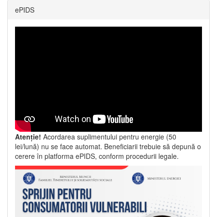
ePIDS
Atenție!
Acordarea suplimentului pentru energie (50
lei/lună) nu se face automat. Beneficiarii trebuie să depună o
cerere în platforma ePIDS, conform procedurii legale.