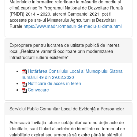
Materialele informative referitoare la măsurile de mediu și
climă cuprinse în Programul Național de Dezvoltare Rurală
(PNDR) 2014 – 2020, aferent Campaniei 2021, pot fi
accesate pe site-ul Ministerului Agriculturii și Dezvoltării
Rurale
https://www.madr.ro/masuri-de-mediu-si-clima.html
Expropriere pentru lucrarea de utilitate publică de interes
local „Realizare variantă ocolitoare prin modernizarea
infrastructurii rutiere existente”
Hotărârea Consiliului Local al Municipiului Slatina
numărul 49 din 29.02.2020
Notificare de acces în teren
Convocare
Serviciul Public Comunitar Local de Evidență a Persoanelor
Adresează invitația tuturor cetățenilor care nu dețin acte de
identitate, sunt titulari ai actelor de identitate cu termenul de
valabilitate expirat sau urmează să expire până la sfârșitul