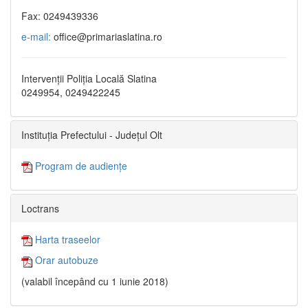
Fax: 0249439336
e-mail:
office@primariaslatina.ro
Intervenții Poliția Locală Slatina
0249954, 0249422245
Instituția Prefectului - Județul Olt
Program de audiențe
Loctrans
Harta traseelor
Orar autobuze
(valabil începând cu 1 iunie 2018)