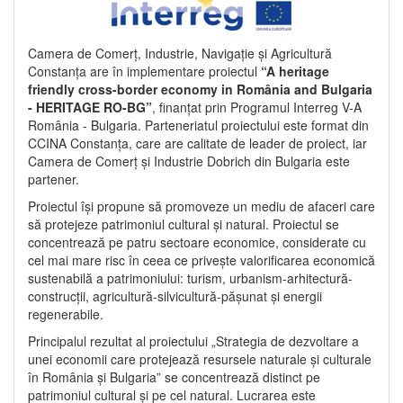
Camera de Comerț, Industrie, Navigație și Agricultură
Constanța are în implementare proiectul
“A heritage
friendly cross-border economy in România and Bulgaria
- HERITAGE RO-BG”
, finanțat prin Programul Interreg V-A
România - Bulgaria. Parteneriatul proiectului este format din
CCINA Constanța, care are calitate de leader de proiect, iar
Camera de Comerț și Industrie Dobrich din Bulgaria este
partener.
Proiectul își propune să promoveze un mediu de afaceri care
să protejeze patrimoniul cultural și natural. Proiectul se
concentrează pe patru sectoare economice, considerate cu
cel mai mare risc în ceea ce privește valorificarea economică
sustenabilă a patrimoniului: turism, urbanism-arhitectură-
construcții, agricultură-silvicultură-pășunat și energii
regenerabile.
Principalul rezultat al proiectului „Strategia de dezvoltare a
unei economii care protejează resursele naturale și culturale
în România și Bulgaria” se concentrează distinct pe
patrimoniul cultural și pe cel natural. Lucrarea este