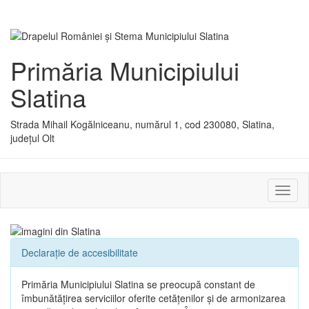
Primăria Municipiului
Slatina
Strada Mihail Kogălniceanu, numărul 1, cod 230080, Slatina,
județul Olt
Activ
sau
dezac
meniu
Declarație de accesibilitate
Primăria Municipiului Slatina se preocupă constant de
îmbunătățirea serviciilor oferite cetățenilor și de armonizarea