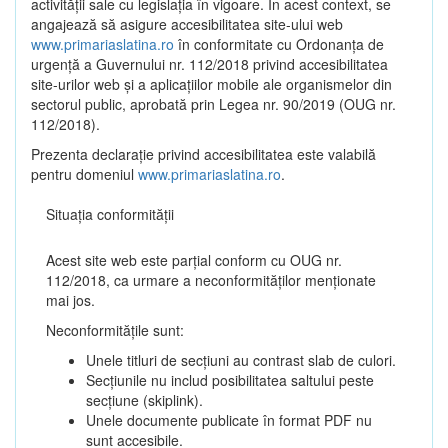
activității sale cu legislația în vigoare. În acest context, se
angajează să asigure accesibilitatea site-ului web
www.primariaslatina.ro
în conformitate cu Ordonanța de
urgență a Guvernului nr. 112/2018 privind accesibilitatea
site-urilor web și a aplicațiilor mobile ale organismelor din
sectorul public, aprobată prin Legea nr. 90/2019 (OUG nr.
112/2018).
Prezenta declarație privind accesibilitatea este valabilă
pentru domeniul
www.primariaslatina.ro
.
Situația conformității
Acest site web este parțial conform cu OUG nr.
112/2018, ca urmare a neconformităților menționate
mai jos.
Neconformitățile sunt:
Unele titluri de secțiuni au contrast slab de culori.
Secțiunile nu includ posibilitatea saltului peste
secțiune (skiplink).
Unele documente publicate în format PDF nu
sunt accesibile.