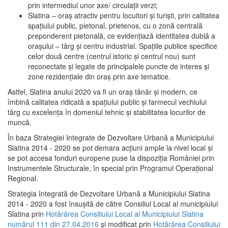
prin intermediul unor axe/ circulații verzi;
Slatina – oraş atractiv pentru locuitori şi turişti, prin calitatea
spaţiului public, pietonal, prietenos, cu o zonă centrală
preponderent pietonală, ce evidenţiază identitatea dublă a
oraşului – târg şi centru industrial. Spaţiile publice specifice
celor două centre (centrul istoric şi centrul nou) sunt
reconectate şi legate de principalele puncte de interes şi
zone rezidenţiale din oraş prin axe tematice.
Astfel, Slatina anului 2020 va fi un oraş tânăr şi modern, ce
îmbină calitatea ridicată a spaţiului public şi farmecul vechiului
târg cu excelenţa în domeniul tehnic şi stabilitatea locurilor de
muncă.
În baza Strategiei Integrate de Dezvoltare Urbană a Municipiului
Slatina 2014 - 2020 se pot demara acţiuni ample la nivel local şi
se pot accesa fonduri europene puse la dispoziţia României prin
Instrumentele Structurale, în special prin Programul Operațional
Regional.
Strategia Integrată de Dezvoltare Urbană a Municipiului Slatina
2014 - 2020 a fost însuşită de către Consiliul Local al municipiului
Slatina prin
Hotărârea Consiliului Local al Municipiului Slatina
numărul 111 din 27.04.2016
și modificat prin
Hotărârea Consiliului