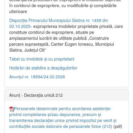
în coridorul de expropriere, cu modificările şi completările
ulterioare
Dispoziția Primarului Municipiului Slatina nr. 1458 din
20.10.2025
- exproprierea imobilelor proprietate privată, care
constituie coridorul de expropriere, situate pe
amplasamentul lucrării de utilitate publică „Construire
parcare supraetajată, Cartier Eugen Ionescu, Municipiul
Slatina, Județul Olt”
Tabel cu imobilele și cu proprietarii
Hotărâri de stabilire a despăgubirilor
Anunțul nr. 18594/24.02.2026
Anunț - Declarația unică 212
Persoanele desemnate pentru acordarea asistenței
privind completarea și/sau depunerea, precum și
transmiterea declarației unice privind impozitul pe venit și
contribuțiile sociale datorare de persoanele fizice (212)
(pdf)