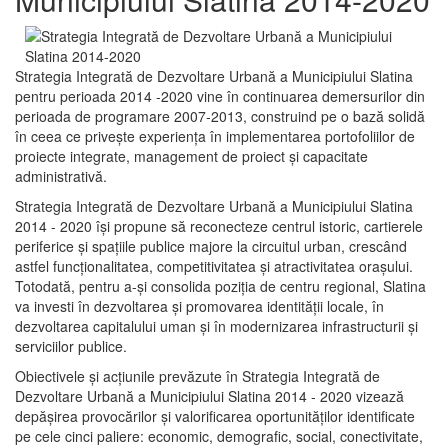
Strategia Integrată de Dezvoltare Urbană a Municipiului Slatina
pentru perioada 2014 -2020 vine în continuarea demersurilor din
perioada de programare 2007-2013, construind pe o bază solidă
în ceea ce priveşte experienţa în implementarea portofoliilor de
proiecte integrate, management de proiect și capacitate
administrativă.
Strategia Integrată de Dezvoltare Urbană a Municipiului Slatina
2014 - 2020 își propune să reconecteze centrul istoric, cartierele
periferice şi spaţiile publice majore la circuitul urban, crescând
astfel funcţionalitatea, competitivitatea şi atractivitatea oraşului.
Totodată, pentru a-şi consolida poziţia de centru regional, Slatina
va investi în dezvoltarea şi promovarea identităţii locale, în
dezvoltarea capitalului uman şi în modernizarea infrastructurii şi
serviciilor publice.
Obiectivele şi acţiunile prevăzute în Strategia Integrată de
Dezvoltare Urbană a Municipiului Slatina 2014 - 2020 vizează
depășirea provocărilor şi valorificarea oportunităţilor identificate
pe cele cinci paliere: economic, demografic, social, conectivitate,