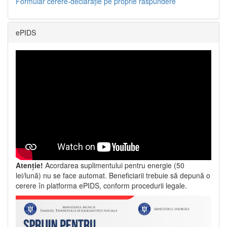
Formular cerere-declarație pe proprie răspundere
ePIDS
Atenție!
Acordarea suplimentului pentru energie (50
lei/lună) nu se face automat. Beneficiarii trebuie să depună o
cerere în platforma ePIDS, conform procedurii legale.