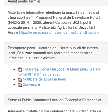
Anunț pentru fermieri
Materialele informative referitoare la măsurile de mediu și
climă cuprinse în Programul Național de Dezvoltare Rurală
(PNDR) 2014 – 2020, aferent Campaniei 2021, pot fi
accesate pe site-ul Ministerului Agriculturii și Dezvoltării
Rurale
https://www.madr.ro/masuri-de-mediu-si-clima.html
Expropriere pentru lucrarea de utilitate publică de interes
local „Realizare variantă ocolitoare prin modernizarea
infrastructurii rutiere existente”
Hotărârea Consiliului Local al Municipiului Slatina
numărul 49 din 29.02.2020
Notificare de acces în teren
Convocare
Serviciul Public Comunitar Local de Evidență a Persoanelor
Adresează invitația tuturor cetățenilor care nu dețin acte de