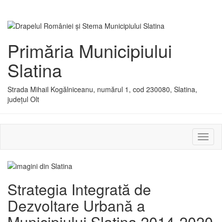
Primăria Municipiului
Slatina
Strada Mihail Kogălniceanu, numărul 1, cod 230080, Slatina,
județul Olt
Activ
sau
dezac
meniu
Strategia Integrată de
Dezvoltare Urbană a
Municipiului Slatina 2014-2020