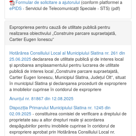
Formular de solicitare a ajutorului
(conform platformei a
ePIDS
- Serviciul de Telecomunicații Speciale - STS) (pdf)
Exproprierea pentru cauză de utilitate publică pentru
realizarea obiectivului „Construire parcare supraetajată,
Cartier Eugen Ionescu”
Hotărârea Consiliului Local al Municipiului Slatina nr. 261 din
25.06.2025
declararea de utilitate publică și de interes local
și aprobarea amplasamentului pentru lucrarea de utilitate
publică de interes local „Construire parcare supraetajată,
Cartier Eugen Ionescu, Municipiul Slatina, Județul Olt”, situat
în municipiul Slatina și declanșarea procedurii de expropriere
a imobilelor cuprinse în coridorul de expropriere
Anunțul nr. 81867 din 12.08.2025
Dispoziția Primarului Municipiului Slatina nr. 1245 din
02.09.2025
- constituirea comisiei de verificare a dreptului de
proprietate sau a altor drepturi reale și acordarea
despăgubirilor pentru imobilele cuprinse în coridorul de
expropriere aprobat prin Hotărârea Consiliului Local nr.