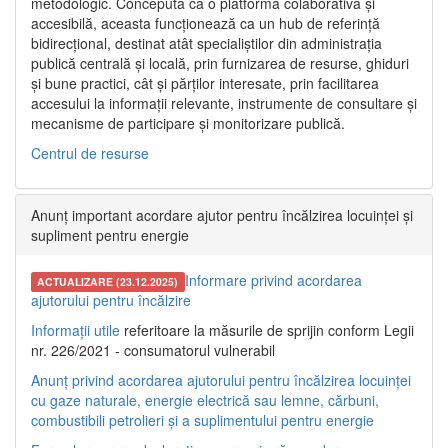
metodologic. Concepută ca o platformă colaborativă și
accesibilă, aceasta funcționează ca un hub de referință
bidirecțional, destinat atât specialiștilor din administrația
publică centrală și locală, prin furnizarea de resurse, ghiduri
și bune practici, cât și părților interesate, prin facilitarea
accesului la informații relevante, instrumente de consultare și
mecanisme de participare și monitorizare publică.
Centrul de resurse
Anunț important acordare ajutor pentru încălzirea locuinței și
supliment pentru energie
Informare privind acordarea
ACTUALIZARE (23.12.2025)
ajutorului pentru încălzire
Informații utile
referitoare la măsurile de sprijin conform Legii
nr. 226/2021 - consumatorul vulnerabil
Anunț privind acordarea ajutorului pentru încălzirea locuinței
cu gaze naturale, energie electrică sau lemne, cărbuni,
combustibili petrolieri și a suplimentului pentru energie