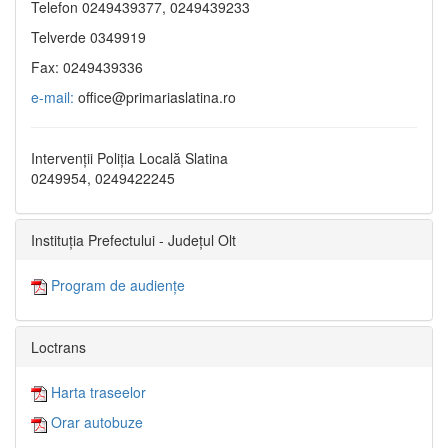
Telefon 0249439377, 0249439233
Telverde 0349919
Fax: 0249439336
e-mail:
office@primariaslatina.ro
Intervenții Poliția Locală Slatina
0249954, 0249422245
Instituția Prefectului - Județul Olt
Program de audiențe
Loctrans
Harta traseelor
Orar autobuze