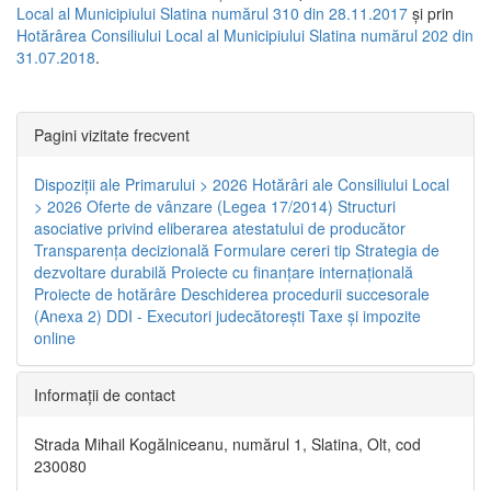
Local al Municipiului Slatina numărul 310 din 28.11.2017
și prin
Hotărârea Consiliului Local al Municipiului Slatina numărul 202 din
31.07.2018
.
Pagini vizitate frecvent
Dispoziţii ale Primarului > 2026
Hotărâri ale Consiliului Local
> 2026
Oferte de vânzare (Legea 17/2014)
Structuri
asociative privind eliberarea atestatului de producător
Transparenţa decizională
Formulare cereri tip
Strategia de
dezvoltare durabilă
Proiecte cu finanţare internaţională
Proiecte de hotărâre
Deschiderea procedurii succesorale
(Anexa 2)
DDI - Executori judecătorești
Taxe şi impozite
online
Informaţii de contact
Strada Mihail Kogălniceanu, numărul 1, Slatina, Olt, cod
230080