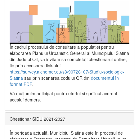
În cadrul procesului de consultare a populaţiei pentru
elaborarea Planului Urbanistic General al Municipiului Slatina
din Județul Olt, vă invităm să completați chestionarul online,
fie prin accesarea link-ului
https://survey.alchemer.eu/s3/90726107/Studiu-sociologic-
Slatina
sau prin scanarea codului QR din
documentul în
format PDF
.
Vă mulţumim anticipat pentru efortul şi sprijinul acordat
acestui demers.
Chestionar SIDU 2021-2027
În perioada actuală, Municipiul Slatina este în procesul de
elaborare a Strategiei Integrate de Dezvoltare Urbană 2021‐