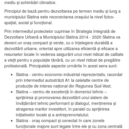
mediu şi schimbări climatice.
Principiul de bază pentru dezvoltarea pe termen mediu şi lung a
municipiului Slatina este reconectarea oraşului la nivel fizico-
spaţial, social şi funcţional.
Prin intermediul proiectelor cuprinse în Strategia Integrată de
Dezvoltare Urbană a Municipiului Slatina 2014 - 2020 Slatina va
deveni un oraş compact şi verde, cu o înţelegere durabilă a
dezvoltării urbane, orientat spre utilizarea eficientă şi eficace a
resurselor locale în vederea asigurării unui nivel ridicat de calitate
a vieţii pentru o populaţie tânără, cu un nivel ridicat de pregătire
profesională. Principalele aspecte urmărite în acest sens sunt:
Slatina - centru economic-industrial reprezentativ, racordat
prin intermediul autostrăzii A1 la celelalte centre de
producţie de interes naţional din Regiunea Sud-Vest;
Slatina – centru de excelenţă în domeniul tehnic –
sprijinirea şi promovarea dezvoltării unui sistem de
învăţământ tehnic performant şi dialogul, menţinerea şi
atragerea marilor investitori, în paralel cu sprijinirea
iniţiativelor locale şi a antreprenoriatului;
Slatina - oraş compact şi conectat în care zonele
funcţionale majore sunt legate între ele şi cu zona centrală