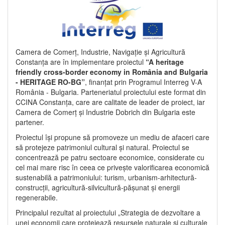
Camera de Comerț, Industrie, Navigație și Agricultură
Constanța are în implementare proiectul
“A heritage
friendly cross-border economy in România and Bulgaria
- HERITAGE RO-BG”
, finanțat prin Programul Interreg V-A
România - Bulgaria. Parteneriatul proiectului este format din
CCINA Constanța, care are calitate de leader de proiect, iar
Camera de Comerț și Industrie Dobrich din Bulgaria este
partener.
Proiectul își propune să promoveze un mediu de afaceri care
să protejeze patrimoniul cultural și natural. Proiectul se
concentrează pe patru sectoare economice, considerate cu
cel mai mare risc în ceea ce privește valorificarea economică
sustenabilă a patrimoniului: turism, urbanism-arhitectură-
construcții, agricultură-silvicultură-pășunat și energii
regenerabile.
Principalul rezultat al proiectului „Strategia de dezvoltare a
unei economii care protejează resursele naturale și culturale