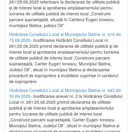
261/25.06.2025 referitoare la declararea de utilitate publică
și de interes local și aprobarea amplasamentului pentru
lucrarea de utilitate publică de interes local „Construire
parcare supraetajată, situată în Cartierul Eugen Ionescu,
municipiul Slatina, județul Olt”
Hotărârea Consiliului Local al Municipiului Slatina nr. 416 din
15.09.2025
- modificarea Hotărârii Consiliului Local nr.
261/25.06.2025 privind declararea de utilitate publică și de
interes local și aprobarea amplasamentului pentru lucrarea
de utilitate publică de interes local „Construire parcare
supraetajată, Cartier Eugen Ionescu, Muncipiul Slatina,
Județul Olt”, situat în municipiul Slatina și declanșarea
procedurii de expropriere a imobilelor cuprinse în coridorul
de expropriere
Hotărârea Consiliului Local al Municipiului Slatina nr. 443 din
30.09.2025
- modificarea anexei nr. 2 la Hotărârea Consiliului
Local nr. 261/25.06.2025 privind declararea de utilitate
publică şi de interes local şi aprobarea amplasamentului
pentru lucrarea de utilitate publică de interes local
„Construire parcare supraetajată, Cartier Eugen Ionescu,
Muncipiul Slatina, Judeţul Olt”, situat în municipiul Slatina şi
declanşarea procedurii de expropriere a imobilelor cuprinse