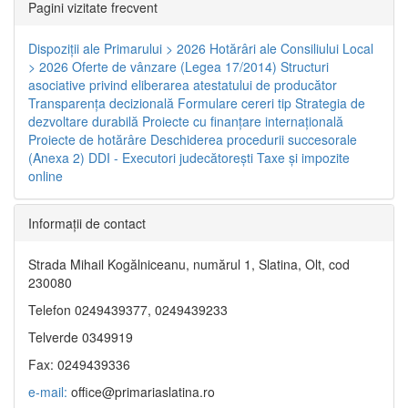
Pagini vizitate frecvent
Dispoziţii ale Primarului > 2026
Hotărâri ale Consiliului Local
> 2026
Oferte de vânzare (Legea 17/2014)
Structuri
asociative privind eliberarea atestatului de producător
Transparenţa decizională
Formulare cereri tip
Strategia de
dezvoltare durabilă
Proiecte cu finanţare internaţională
Proiecte de hotărâre
Deschiderea procedurii succesorale
(Anexa 2)
DDI - Executori judecătorești
Taxe şi impozite
online
Informaţii de contact
Strada Mihail Kogălniceanu, numărul 1, Slatina, Olt, cod
230080
Telefon 0249439377, 0249439233
Telverde 0349919
Fax: 0249439336
e-mail:
office@primariaslatina.ro