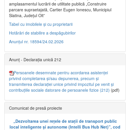
amplasamentul lucrării de utilitate publică „Construire
parcare supraetajată, Cartier Eugen Ionescu, Municipiul
Slatina, Județul Olt”
Tabel cu imobilele și cu proprietarii
Hotărâri de stabilire a despăgubirilor
Anunțul nr. 18594/24.02.2026
Anunț - Declarația unică 212
Persoanele desemnate pentru acordarea asistenței
privind completarea și/sau depunerea, precum și
transmiterea declarației unice privind impozitul pe venit și
contribuțiile sociale datorare de persoanele fizice (212)
(pdf)
Comunicat de presă proiecte
„Dezvoltarea unei rețele de stații de transport public
local inteligente și autonome (Intelli Bus Hub Net)”, cod