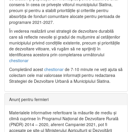
consens în ceea ce privește viitorul municipiului Slatina,
precum și pentru a stabili prioritățile și criteriile pentru
absorbția de fonduri comunitare alocate pentru perioada de
programare 2021-2027.
În vederea realizării unei strategii de dezvoltare durabilă
care să reflecte nevoile și gradul de mulțumire al cetățenilor
municipiului privind condițiile existente, precum și prioritățile
de dezvoltare viitoare, vă rugăm să ne sprijiniți în
identificarea acestora prin completarea următorului
chestionar
Completând acest
chestionar
de 7-10 minute ne veți ajuta să
colectam cele mai valoroase informații pentru redactarea
Strategiei de Dezvoltare Urbană a Municipiului Slatina.
Anunț pentru fermieri
Materialele informative referitoare la măsurile de mediu și
climă cuprinse în Programul Național de Dezvoltare Rurală
(PNDR) 2014 – 2020, aferent Campaniei 2021, pot fi
accesate pe site-ul Ministerului Agriculturii și Dezvoltării