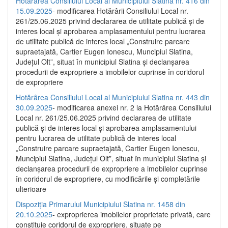
Hotărârea Consiliului Local al Municipiului Slatina nr. 416 din
15.09.2025
- modificarea Hotărârii Consiliului Local nr.
261/25.06.2025 privind declararea de utilitate publică și de
interes local și aprobarea amplasamentului pentru lucrarea
de utilitate publică de interes local „Construire parcare
supraetajată, Cartier Eugen Ionescu, Muncipiul Slatina,
Județul Olt”, situat în municipiul Slatina și declanșarea
procedurii de expropriere a imobilelor cuprinse în coridorul
de expropriere
Hotărârea Consiliului Local al Municipiului Slatina nr. 443 din
30.09.2025
- modificarea anexei nr. 2 la Hotărârea Consiliului
Local nr. 261/25.06.2025 privind declararea de utilitate
publică şi de interes local şi aprobarea amplasamentului
pentru lucrarea de utilitate publică de interes local
„Construire parcare supraetajată, Cartier Eugen Ionescu,
Muncipiul Slatina, Judeţul Olt”, situat în municipiul Slatina şi
declanşarea procedurii de expropriere a imobilelor cuprinse
în coridorul de expropriere, cu modificările şi completările
ulterioare
Dispoziția Primarului Municipiului Slatina nr. 1458 din
20.10.2025
- exproprierea imobilelor proprietate privată, care
constituie coridorul de expropriere, situate pe