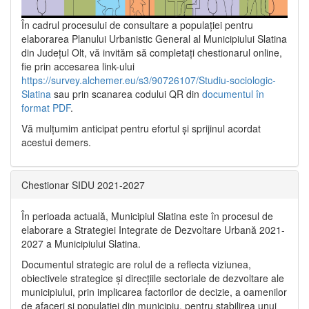
În cadrul procesului de consultare a populaţiei pentru
elaborarea Planului Urbanistic General al Municipiului Slatina
din Județul Olt, vă invităm să completați chestionarul online,
fie prin accesarea link-ului
https://survey.alchemer.eu/s3/90726107/Studiu-sociologic-
Slatina
sau prin scanarea codului QR din
documentul în
format PDF
.
Vă mulţumim anticipat pentru efortul şi sprijinul acordat
acestui demers.
Chestionar SIDU 2021-2027
În perioada actuală, Municipiul Slatina este în procesul de
elaborare a Strategiei Integrate de Dezvoltare Urbană 2021‐
2027 a Municipiului Slatina.
Documentul strategic are rolul de a reflecta viziunea,
obiectivele strategice și direcțiile sectoriale de dezvoltare ale
municipiului, prin implicarea factorilor de decizie, a oamenilor
de afaceri și populației din municipiu, pentru stabilirea unui