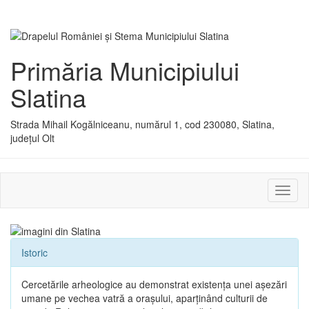
Primăria Municipiului
Slatina
Strada Mihail Kogălniceanu, numărul 1, cod 230080, Slatina,
județul Olt
Activ
sau
dezac
meniu
Istoric
Cercetările arheologice au demonstrat existenţa unei aşezări
umane pe vechea vatră a oraşului, aparţinând culturii de