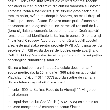
prund . Relevante sunt rezultatele cercetărilor mai recente
constând în resturi ceramice din cultura Vădastra şi Coţofeni.
Totodată, zona a fost locuită şi de triburile geto-dacice din
ramura acilor, având rezidenţa la Acidava, pe malul drept al
Oltului, pe Limesul Alutan. Pe raza municipiului Slatina s-au
descoperit unelte agricole din fier, ceramică romană de lux
(terra sigillata) şi comună, tezaure monetare. Două aşezări
romane au fost identificate la Slatina, în punctul Strehareţi şi
în cartierul Cireaşov. Atestarea materială a locuirii acestui
areal este mai slabă pentru secolele IV-VII p.Ch., însă pentru
secolele VIII-XIII există dovezi de locuire, unele aparţinând
Culturii Dridu şi Vădastra, iar altele purtând urmele migraţiilor
pecenegilor, cumanilor şi tătarilor.
Slatina a fost pentru prima dată atestată documentar în
epoca medievală, la 20 ianuarie 1368 printr-un act oficial:
Vladislav I Vlaicu (1364-1377) acorda scutire de vamă la
Slatina tuturor negustorilor braşoveni.
În iunie 1522, la Slatina, Radu de la Afumaţi îi învinge pe
turcii otomani.
În timpul domniei lui Vlad Vintilă (1532-1535) este emis un
act care menţionează cetatea de scaun Slatina