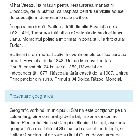
Mihai Viteazul ia măsuri pentru restaurarea mănăstirii
Clocociov, de la Slatina, ca răsplată pentru serviciile aduse
de populaţie în demersurile sale politice.
În epoca modernă, Slatina a trăit din plin Revoluţia de la
1821. Aici, Tudor s-a întâlnit cu căpetenia de haiduci Iancu
Jianu. Momentul politic a imprimat în zonă stilul arhitectural
Tudor .
Slătinenii s-au implicat activ în evenimentele politice care au
urmat: Revoluţia de la 1848, Unirea Moldovei cu ţara
Românească din 24 ianuarie 1859, Războiul de
independenţă 1877, Răscoala ţărănească de la 1907, Unirea
Principatelor din 1918, Primul şi Al Doilea Război Mondial.
Prezentare geografică
Geografic vorbind, municipiului Slatina este poziţionat pe un
culoar larg, bine conturat şi delimitat, în zona de contact
dintre Piemontul Getic şi Câmpia Olteniei. De fapt, aşezarea
geografică a municipiului Slatina, sub aspect morfologic, se
limitează sectorului de vale a râului Olt cu dezvoltarea pe