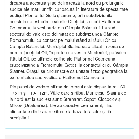
dreapta a acestuia şi se delimitează la nord cu prelungirile
sudice ale marii unităţi cunoscută în literatura de specialitate
podişul Piemontul Getic şi anume, prin subdiviziunile
acestuia de est prin Dealurile Olteţului, la nord Platforma
Cotmeana, la vest parte din Câmpia Boianului. La sud
sectorul de vale este delimitat de subdiviziunea Câmpiei
Romanaţiului cu contact pe malul stând al râului Olt cu
Câmpia Boianului. Municipiul Slatina este situat în zona de
nord a judeţului Olt, în partea de vest a Munteniei, pe Valea
Râului Olt, pe ultimele coline ale Platformei Cotmeana
(subdiviziune a Piemontului Getic), la contactul ei cu Câmpia
Slatinei. Oraşul se circumscrie ca unitate fizico-geografică la
extremitatea sud-vestică a Platformei Cotmeana.
Din punct de vedere altimetric, oraşul este dispus între 160-
175 m şi 110-112m. Văile care străbat Municipiul Slatina de
la nord-est la sud-est sunt: Strehareţ, Sopot, Clocociov şi
Milcov (Urlătoarea). Ele au caracter permanent, fiind
alimentate din izvoare situate la baza teraselor şi din
precipitaţii.