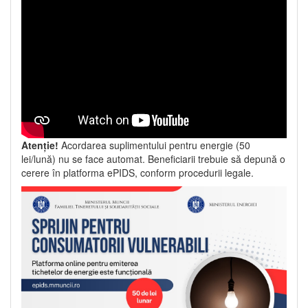
Atenție!
Acordarea suplimentului pentru energie (50
lei/lună) nu se face automat. Beneficiarii trebuie să depună o
cerere în platforma ePIDS, conform procedurii legale.