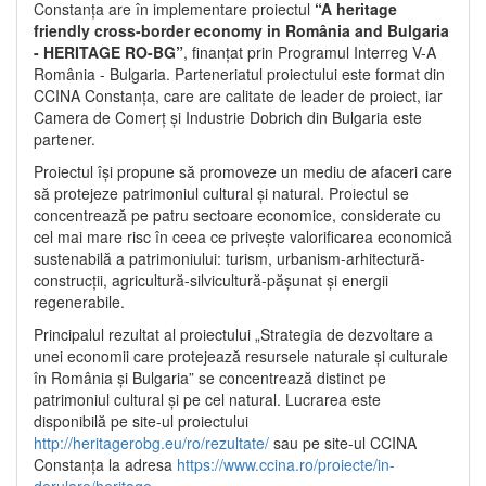
Constanța are în implementare proiectul
“A heritage
friendly cross-border economy in România and Bulgaria
- HERITAGE RO-BG”
, finanțat prin Programul Interreg V-A
România - Bulgaria. Parteneriatul proiectului este format din
CCINA Constanța, care are calitate de leader de proiect, iar
Camera de Comerț și Industrie Dobrich din Bulgaria este
partener.
Proiectul își propune să promoveze un mediu de afaceri care
să protejeze patrimoniul cultural și natural. Proiectul se
concentrează pe patru sectoare economice, considerate cu
cel mai mare risc în ceea ce privește valorificarea economică
sustenabilă a patrimoniului: turism, urbanism-arhitectură-
construcții, agricultură-silvicultură-pășunat și energii
regenerabile.
Principalul rezultat al proiectului „Strategia de dezvoltare a
unei economii care protejează resursele naturale și culturale
în România și Bulgaria” se concentrează distinct pe
patrimoniul cultural și pe cel natural. Lucrarea este
disponibilă pe site-ul proiectului
http://heritagerobg.eu/ro/rezultate/
sau pe site-ul CCINA
Constanța la adresa
https://www.ccina.ro/proiecte/in-
derulare/heritage
.