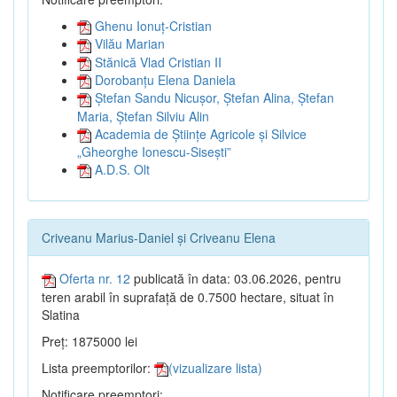
Ghenu Ionuț-Cristian
Vilău Marian
Stănică Vlad Cristian II
Dorobanțu Elena Daniela
Ștefan Sandu Nicușor, Ștefan Alina, Ștefan
Maria, Ștefan Silviu Alin
Academia de Științe Agricole și Silvice
„Gheorghe Ionescu-Sisești”
A.D.S. Olt
Criveanu Marius-Daniel și Criveanu Elena
Oferta nr. 12
publicată în data: 03.06.2026, pentru
teren arabil în suprafață de 0.7500 hectare, situat în
Slatina
Preț: 1875000 lei
Lista preemptorilor:
(vizualizare lista)
Notificare preemptori: