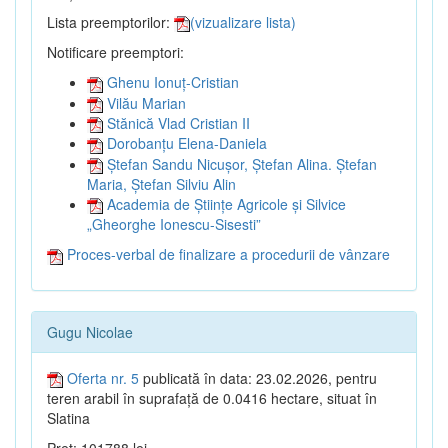
Lista preemptorilor:
(vizualizare lista)
Notificare preemptori:
Ghenu Ionuț-Cristian
Vilău Marian
Stănică Vlad Cristian II
Dorobanțu Elena-Daniela
Ștefan Sandu Nicușor, Ștefan Alina. Ștefan
Maria, Ștefan Silviu Alin
Academia de Științe Agricole și Silvice
„Gheorghe Ionescu-Sisesti”
Proces-verbal de finalizare a procedurii de vânzare
Gugu Nicolae
Oferta nr. 5
publicată în data: 23.02.2026, pentru
teren arabil în suprafață de 0.0416 hectare, situat în
Slatina