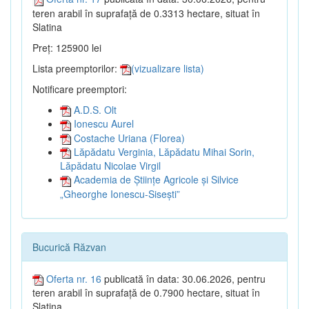
teren arabil în suprafață de 0.3313 hectare, situat în
Slatina
Preț: 125900 lei
Lista preemptorilor:
(vizualizare lista)
Notificare preemptori:
A.D.S. Olt
Ionescu Aurel
Costache Uriana (Florea)
Lăpădatu Verginia, Lăpădatu Mihai Sorin,
Lăpădatu Nicolae Virgil
Academia de Științe Agricole și Silvice
„Gheorghe Ionescu-Sisești”
Bucurică Răzvan
Oferta nr. 16
publicată în data: 30.06.2026, pentru
teren arabil în suprafață de 0.7900 hectare, situat în
Slatina