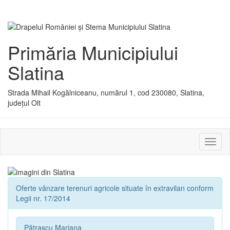
Primăria Municipiului
Slatina
Strada Mihail Kogălniceanu, numărul 1, cod 230080, Slatina,
județul Olt
Activ
sau
dezac
meniu
Oferte vânzare terenuri agricole situate în extravilan conform
Legii nr. 17/2014
Pătrașcu Mariana