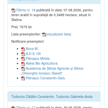
Oferta nr. 18
publicată în data: 07.08.2026, pentru
teren arabil în suprafață de 0.3489 hectare, situat în
Slatina
Preț: 7675 lei
Lista preemptorilor:
(vizualizare lista)
Notificare preemptori:
Ilinca M.
A.D.S. Olt
Pătrașcu Mirela
Adela Bio Agricultura
Academia de Științe Agricole și Silvice
„Gheorghe Ionescu Sisesti”
Pătrașcu Constantin-Gelu
Tudoroiu Cătălin-Constantin, Tudoroiu Gabriela-Anda
Oferta nr. 17
publicată în data: 30.06.2026, pentru