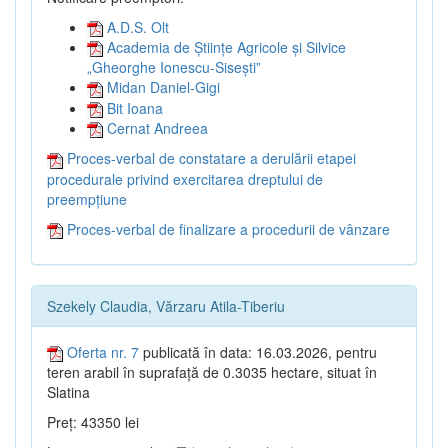
A.D.S. Olt
Academia de Științe Agricole și Silvice
„Gheorghe Ionescu-Sisești”
Midan Daniel-Gigi
Bit Ioana
Cernat Andreea
Proces-verbal de constatare a derulării etapei
procedurale privind exercitarea dreptului de
preempțiune
Proces-verbal de finalizare a procedurii de vânzare
Szekely Claudia, Vărzaru Atila-Tiberiu
Oferta nr. 7
publicată în data: 16.03.2026, pentru
teren arabil în suprafață de 0.3035 hectare, situat în
Slatina
Preț: 43350 lei