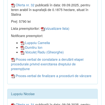
Oferta nr. 32
publicată în data: 09.09.2025, pentru
teren arabil în suprafață de 0.1875 hectare, situat în
Slatina
Preț: 5790 lei
Lista preemptorilor:
(vizualizare lista)
Notificare preemptori:
Lupșoiu Camelia
Dumitru Ion
Voiculeț Radu (Gheorghe)
Proces-verbal de constatare a derulării etapei
procedurale privind exercitarea dreptului de
preempțiune
Proces-verbal de finalizare a procedurii de vânzare
Lupșoiu Nicolae
Oferta nr. 31
publicată în data: 09.09.2025, pentru