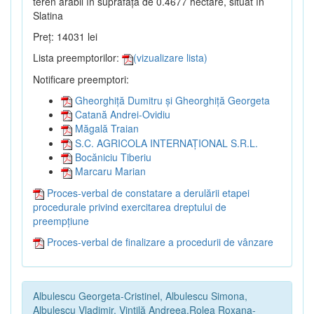
teren arabil în suprafață de 0.4677 hectare, situat în
Slatina
Preț: 14031 lei
Lista preemptorilor:
(vizualizare lista)
Notificare preemptori:
Gheorghiță Dumitru și Gheorghiță Georgeta
Catană Andrei-Ovidiu
Măgală Traian
S.C. AGRICOLA INTERNAȚIONAL S.R.L.
Bocăniciu Tiberiu
Marcaru Marian
Proces-verbal de constatare a derulării etapei
procedurale privind exercitarea dreptului de
preempțiune
Proces-verbal de finalizare a procedurii de vânzare
Albulescu Georgeta-Cristinel, Albulescu Simona,
Albulescu Vladimir, Vintilă Andreea,Rolea Roxana-