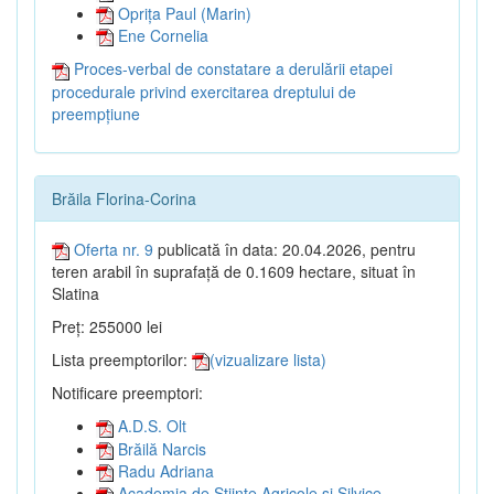
Oprița Paul (Marin)
Ene Cornelia
Proces-verbal de constatare a derulării etapei
procedurale privind exercitarea dreptului de
preempțiune
Brăila Florina-Corina
Oferta nr. 9
publicată în data: 20.04.2026, pentru
teren arabil în suprafață de 0.1609 hectare, situat în
Slatina
Preț: 255000 lei
Lista preemptorilor:
(vizualizare lista)
Notificare preemptori:
A.D.S. Olt
Brăilă Narcis
Radu Adriana
Academia de Științe Agricole și Silvice