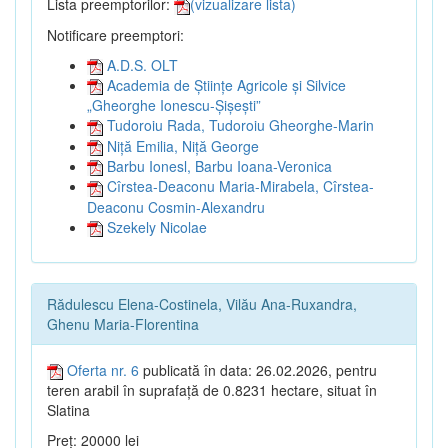
Lista preemptorilor:
(vizualizare lista)
Notificare preemptori:
A.D.S. OLT
Academia de Științe Agricole și Silvice
„Gheorghe Ionescu-Șișești”
Tudoroiu Rada, Tudoroiu Gheorghe-Marin
Niță Emilia, Niță George
Barbu Ionesl, Barbu Ioana-Veronica
Cîrstea-Deaconu Maria-Mirabela, Cîrstea-
Deaconu Cosmin-Alexandru
Szekely Nicolae
Rădulescu Elena-Costinela, Vilău Ana-Ruxandra,
Ghenu Maria-Florentina
Oferta nr. 6
publicată în data: 26.02.2026, pentru
teren arabil în suprafață de 0.8231 hectare, situat în
Slatina
Preț: 20000 lei