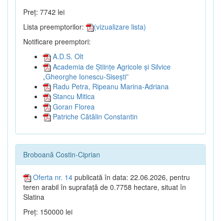
Preț: 7742 lei
Lista preemptorilor:
(vizualizare lista)
Notificare preemptori:
A.D.S. Olt
Academia de Științe Agricole și Silvice
„Gheorghe Ionescu-Sisești”
Radu Petra, Ripeanu Marina-Adriana
Stancu Mitica
Goran Florea
Patriche Cătălin Constantin
Broboană Costin-Ciprian
Oferta nr. 14
publicată în data: 22.06.2026, pentru
teren arabil în suprafață de 0.7758 hectare, situat în
Slatina
Preț: 150000 lei