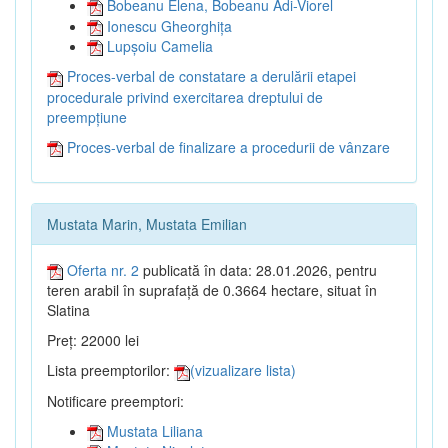
Bobeanu Elena, Bobeanu Adi-Viorel
Ionescu Gheorghița
Lupșoiu Camelia
Proces-verbal de constatare a derulării etapei
procedurale privind exercitarea dreptului de
preempțiune
Proces-verbal de finalizare a procedurii de vânzare
Mustata Marin, Mustata Emilian
Oferta nr. 2
publicată în data: 28.01.2026, pentru
teren arabil în suprafață de 0.3664 hectare, situat în
Slatina
Preț: 22000 lei
Lista preemptorilor:
(vizualizare lista)
Notificare preemptori:
Mustata Liliana