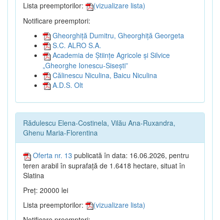
Lista preemptorilor:
(vizualizare lista)
Notificare preemptori:
Gheorghiță Dumitru, Gheorghiță Georgeta
S.C. ALRO S.A.
Academia de Științe Agricole și Silvice
„Gheorghe Ionescu-Sisești”
Călinescu Niculina, Baicu Niculina
A.D.S. Olt
Rădulescu Elena-Costinela, Vilău Ana-Ruxandra,
Ghenu Maria-Florentina
Oferta nr. 13
publicată în data: 16.06.2026, pentru
teren arabil în suprafață de 1.6418 hectare, situat în
Slatina
Preț: 20000 lei
Lista preemptorilor:
(vizualizare lista)
Notificare preemptori: