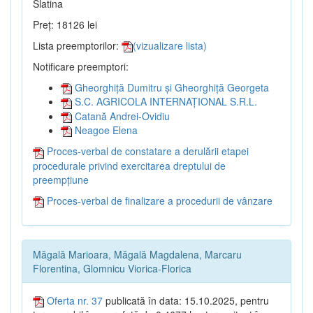
Slatina
Preț: 18126 lei
Lista preemptorilor:
(vizualizare lista)
Notificare preemptori:
Gheorghiță Dumitru și Gheorghiță Georgeta
S.C. AGRICOLA INTERNAȚIONAL S.R.L.
Catană Andrei-Ovidiu
Neagoe Elena
Proces-verbal de constatare a derulării etapei
procedurale privind exercitarea dreptului de
preempțiune
Proces-verbal de finalizare a procedurii de vânzare
Măgală Marioara, Măgală Magdalena, Marcaru
Florentina, Glomnicu Viorica-Florica
Oferta nr. 37
publicată în data: 15.10.2025, pentru