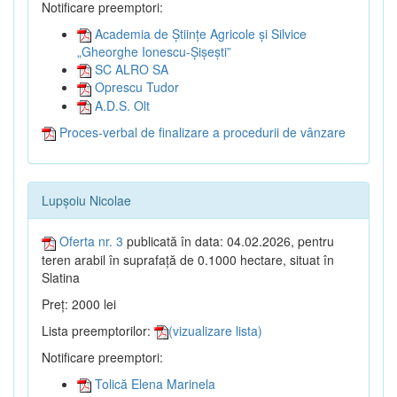
Notificare preemptori:
Academia de Științe Agricole și Silvice
„Gheorghe Ionescu-Șișești”
SC ALRO SA
Oprescu Tudor
A.D.S. Olt
Proces-verbal de finalizare a procedurii de vânzare
Lupșoiu Nicolae
Oferta nr. 3
publicată în data: 04.02.2026, pentru
teren arabil în suprafață de 0.1000 hectare, situat în
Slatina
Preț: 2000 lei
Lista preemptorilor:
(vizualizare lista)
Notificare preemptori:
Tolică Elena Marinela