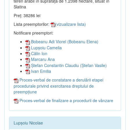
teren arabil în suprafață de 1.2398 hectare, situat în
Slatina
Preț: 38286 lei
Lista preemptorilor:
(vizualizare lista)
Notificare preemptori:
Bobeanu Adi Viorel (Bobeanu Elena)
Lupșoiu Camelia
Călin Ion
Marcaru Ana
Ștefan Constantin Claudiu (Ștefan Vasile)
Ivan Emilia
Proces-verbal de constatare a derulării etapei
procedurale privind exercitarea dreptului de
preempțiune
Proces-verbal de finalizare a procedurii de vânzare
Lupșoiu Nicolae