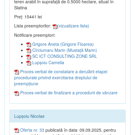
teren arabil în suprafață de 0.5000 hectare, situat în
Slatina
Preț: 15441 lei
Lista preemptorilor:
(vizualizare lista)
Notificare preemptori:
Grigore Aneta (Grigore Floarea)
Cîrciumaru Marin (Mustață Marin)
SC ICT CONSULTING ZONE SRL
Lupșoiu Camelia
Proces-verbal de constatare a derulării etapei
procedurale privind exercitarea dreptului de
preempțiune
Proces-verbal de finalizare a procedurii de vânzare
Lupșoiu Nicolae
Oferta nr. 33
publicată în data: 09.09.2025, pentru