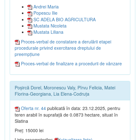
Andrei Maria
Popescu Ilie
SC ADELA BIO AGRICULTURA
Mustata Nicoleta
Mustata Liliana
Proces-verbal de constatare a derulării etapei
procedurale privind exercitarea dreptului de
preempțiune
Proces-verbal de finalizare a procedurii de vânzare
Poșircă Dorel, Moronescu Valy, Pîrvu Felicia, Matei
Florina-Georgiana, Lia Elena-Codruța
Oferta nr. 44
publicată în data: 23.12.2025, pentru
teren arabil în suprafață de 0.0873 hectare, situat în
Slatina
Preț: 15000 lei
Lista preemptorilor:
(vizualizare lista)