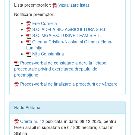
Lista preemptorilor:
(vizualizare lista)
Notificare preemptori:
Ene Cornelia
S.C. ADELA BIO AGRICULTURA S.R.L.
S.C. MGA EXCLUSIVE TEAM S.R.L.
Olteanu Cristian-Nicolae și Olteanu Elena-
Luminița
Nițu Constantina
Proces-verbal de constatare a derulării etapei
procedurale privind exercitarea dreptului de
preempțiune
Proces-verbal de finalizare a procedurii de vânzare
Radu Adriana
Oferta nr. 42
publicată în data: 08.12.2025, pentru
teren arabil în suprafață de 0.1800 hectare, situat în
Slatina