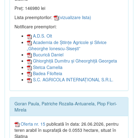
Preț: 146980 lei
Lista preemptorilor:
(vizualizare lista)
Notificare preemptori:
A.D.S. Olt
Academia de Științe Agricole și Silvice
„Gheorghe Ionescu-Sisești”
Bucurică Daniel
Ghiorghiță Dumitru și Gheorghiță Georgeta
Stetca Camelia
Badea Filofteia
S.C. AGRICOLA INTERNAȚIONAL S.R.L.
Goran Paula, Patriche Rozalia-Antuanela, Plop Flori-
Mirela
Oferta nr. 15
publicată în data: 26.06.2026, pentru
teren arabil în suprafață de 0.0553 hectare, situat în
Slatina