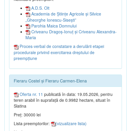
A.D.S. Olt
Academia de Științe Agricole și Silvice
„Gheorghe Ionescu-Sisești”
Parohia Maica Domnului
Criveanu Dragoș-Ionuț și Criveanu Alexandra-
Maria
Proces-verbal de constatare a derulării etapei
procedurale privind exercitarea dreptului de
preempțiune
Fieraru Costel și Fieraru Carmen-Elena
Oferta nr. 11
publicată în data: 19.05.2026, pentru
teren arabil în suprafață de 0.9982 hectare, situat în
Slatina
Preț: 30000 lei
Lista preemptorilor:
(vizualizare lista)