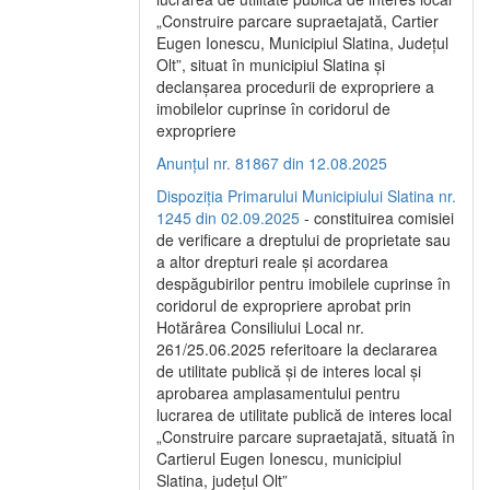
„Construire parcare supraetajată, Cartier
Eugen Ionescu, Municipiul Slatina, Județul
Olt”, situat în municipiul Slatina și
declanșarea procedurii de expropriere a
imobilelor cuprinse în coridorul de
expropriere
Anunțul nr. 81867 din 12.08.2025
Dispoziția Primarului Municipiului Slatina nr.
1245 din 02.09.2025
- constituirea comisiei
de verificare a dreptului de proprietate sau
a altor drepturi reale și acordarea
despăgubirilor pentru imobilele cuprinse în
coridorul de expropriere aprobat prin
Hotărârea Consiliului Local nr.
261/25.06.2025 referitoare la declararea
de utilitate publică și de interes local și
aprobarea amplasamentului pentru
lucrarea de utilitate publică de interes local
„Construire parcare supraetajată, situată în
Cartierul Eugen Ionescu, municipiul
Slatina, județul Olt”