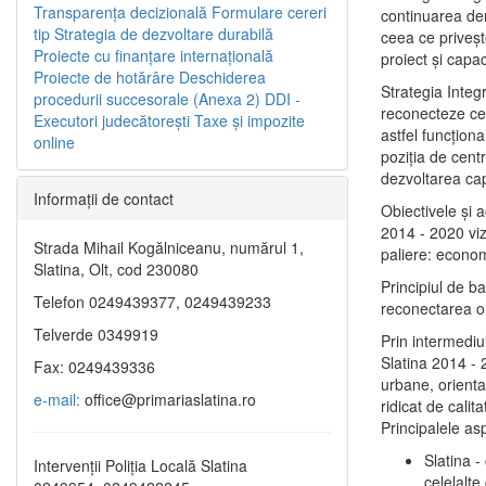
Transparenţa decizională
Formulare cereri
continuarea de
tip
Strategia de dezvoltare durabilă
ceea ce priveşt
Proiecte cu finanţare internaţională
proiect și capac
Proiecte de hotărâre
Deschiderea
Strategia Integ
procedurii succesorale (Anexa 2)
DDI -
reconecteze cent
Executori judecătorești
Taxe şi impozite
astfel funcţiona
online
poziţia de centr
dezvoltarea capi
Informaţii de contact
Obiectivele şi 
2014 - 2020 vize
Strada Mihail Kogălniceanu, numărul 1,
paliere: econom
Slatina, Olt, cod 230080
Principiul de b
Telefon 0249439377, 0249439233
reconectarea ora
Telverde 0349919
Prin intermediu
Slatina 2014 - 
Fax: 0249439336
urbane, orientat
e-mail:
office@primariaslatina.ro
ridicat de calit
Principalele as
Slatina -
Intervenții Poliția Locală Slatina
celelalte