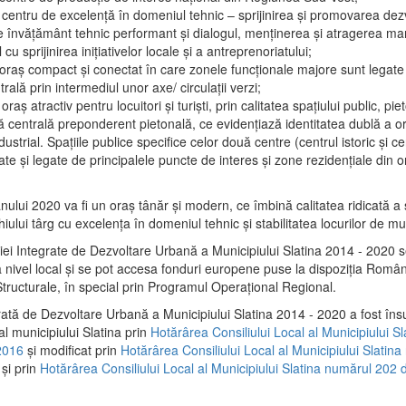
 centru de excelenţă în domeniul tehnic – sprijinirea şi promovarea dezv
 învăţământ tehnic performant şi dialogul, menţinerea şi atragerea maril
 cu sprijinirea iniţiativelor locale şi a antreprenoriatului;
 oraş compact şi conectat în care zonele funcţionale majore sunt legate 
rală prin intermediul unor axe/ circulații verzi;
oraş atractiv pentru locuitori şi turişti, prin calitatea spaţiului public, pi
 centrală preponderent pietonală, ce evidenţiază identitatea dublă a ora
dustrial. Spaţiile publice specifice celor două centre (centrul istoric şi c
te şi legate de principalele puncte de interes şi zone rezidenţiale din o
.
anului 2020 va fi un oraş tânăr şi modern, ce îmbină calitatea ridicată a 
hiului târg cu excelenţa în domeniul tehnic şi stabilitatea locurilor de m
iei Integrate de Dezvoltare Urbană a Municipiului Slatina 2014 - 2020
a nivel local şi se pot accesa fonduri europene puse la dispoziţia Român
tructurale, în special prin Programul Operațional Regional.
rată de Dezvoltare Urbană a Municipiului Slatina 2014 - 2020 a fost îns
al municipiului Slatina prin
Hotărârea Consiliului Local al Municipiului S
2016
și modificat prin
Hotărârea Consiliului Local al Municipiului Slatin
și prin
Hotărârea Consiliului Local al Municipiului Slatina numărul 202