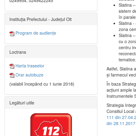
0249954, 0249422245
Slatina –
sistem de
în paralel
Instituția Prefectului - Județul Olt
Slatina -
zona cent
Program de audiențe
Slatina – 
cu o zonă
centru in
Loctrans
reconecta
tematice
Harta traseelor
Astfel, Slatina 
şi farmecul vec
Orar autobuze
În baza Strateg
(valabil începând cu 1 iunie 2018)
acţiuni ample l
Instrumentele S
Legături utile
Strategia Integ
Consiliul Local 
111 din 27.04.
din 28.11.2017