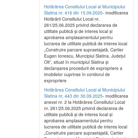
Hotărârea Consiliului Local al Municipiului
Slatina nr. 416 din 15.09.2025
- modificarea
Hotărârii Consiliului Local nr.
261/25.06.2025 privind declararea de
utilitate publică și de interes local și
aprobarea amplasamentului pentru
lucrarea de utilitate publică de interes local
„Construire parcare supraetajată, Cartier
Eugen Ionescu, Muncipiul Slatina, Județul
Olt”, situat în municipiul Slatina și
declanșarea procedurii de expropriere a
imobilelor cuprinse în coridorul de
expropriere
Hotărârea Consiliului Local al Municipiului
Slatina nr. 443 din 30.09.2025
- modificarea
anexei nr. 2 la Hotărârea Consiliului Local
nr. 261/25.06.2025 privind declararea de
utilitate publică şi de interes local şi
aprobarea amplasamentului pentru
lucrarea de utilitate publică de interes local
„Construire parcare supraetajată, Cartier