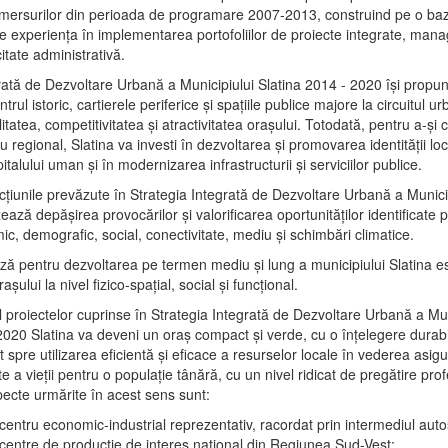
mersurilor din perioada de programare 2007-2013, construind pe o baz
e experienţa în implementarea portofoliilor de proiecte integrate, ma
itate administrativă.
rată de Dezvoltare Urbană a Municipiului Slatina 2014 - 2020 își propu
rul istoric, cartierele periferice şi spaţiile publice majore la circuitul 
litatea, competitivitatea şi atractivitatea oraşului. Totodată, pentru a-şi 
u regional, Slatina va investi în dezvoltarea şi promovarea identităţii loc
talului uman şi în modernizarea infrastructurii şi serviciilor publice.
acţiunile prevăzute în Strategia Integrată de Dezvoltare Urbană a Municip
ază depășirea provocărilor şi valorificarea oportunităţilor identificate p
ic, demografic, social, conectivitate, mediu şi schimbări climatice.
ază pentru dezvoltarea pe termen mediu şi lung a municipiului Slatina e
şului la nivel fizico-spaţial, social şi funcţional.
l proiectelor cuprinse în Strategia Integrată de Dezvoltare Urbană a Mun
2020 Slatina va deveni un oraş compact şi verde, cu o înţelegere durabil
 spre utilizarea eficientă şi eficace a resurselor locale în vederea asigur
ate a vieţii pentru o populaţie tânără, cu un nivel ridicat de pregătire pro
pecte urmărite în acest sens sunt:
 centru economic-industrial reprezentativ, racordat prin intermediul autos
 centre de producţie de interes naţional din Regiunea Sud-Vest;