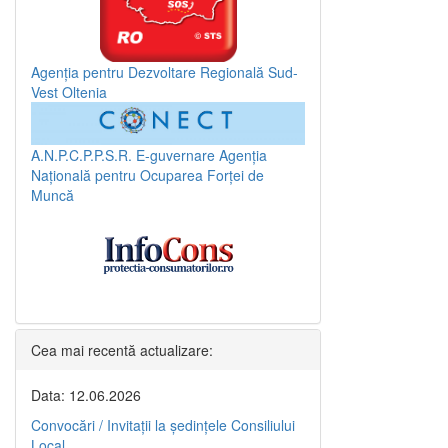
Agenția pentru Dezvoltare Regională Sud-
Vest Oltenia
A.N.P.C.P.P.S.R.
E-guvernare
Agenția
Națională pentru Ocuparea Forței de
Muncă
Cea mai recentă actualizare:
Data: 12.06.2026
Convocări / Invitaţii la şedinţele Consiliului
Local