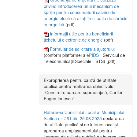
privind introducerea unui mecanism de
sprijin pentru consumatorii casnici de
energie electrică aflați în situația de sărăcie
energetică
(pdf)
Informații utile pentru beneficiarii
tichetului electronic de energie
(pdf)
Formular de solicitare a ajutorului
(conform platformei a
ePIDS
- Serviciul de
Telecomunicații Speciale - STS) (pdf)
Exproprierea pentru cauză de utilitate
publică pentru realizarea obiectivului
„Construire parcare supraetajată, Cartier
Eugen Ionescu”
Hotărârea Consiliului Local al Municipiului
Slatina nr. 261 din 25.06.2025
declararea
de utilitate publică și de interes local și
aprobarea amplasamentului pentru
lucrarea de utilitate publică de interes local