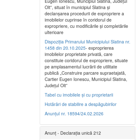
Eugen Ionescu, Muncipiul Slatina, Judeţul
Olt”, situat în municipiul Slatina şi
declanşarea procedurii de expropriere a
imobilelor cuprinse în coridorul de
expropriere, cu modificările şi completările
ulterioare
Dispoziția Primarului Municipiului Slatina nr.
1458 din 20.10.2025
- exproprierea
imobilelor proprietate privată, care
constituie coridorul de expropriere, situate
pe amplasamentul lucrării de utilitate
publică „Construire parcare supraetajată,
Cartier Eugen Ionescu, Municipiul Slatina,
Județul Olt”
Tabel cu imobilele și cu proprietarii
Hotărâri de stabilire a despăgubirilor
Anunțul nr. 18594/24.02.2026
Anunț - Declarația unică 212