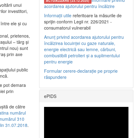
Informare privind
ACTUALIZARE (23.12.2025)
oltării unui
acordarea ajutorului pentru încălzire
or investitori,
Informații utile
referitoare la măsurile de
sprijin conform Legii nr. 226/2021 -
între ele şi cu
consumatorul vulnerabil
etonal, prietenos,
Anunț privind acordarea ajutorului pentru
şului – târg şi
încălzirea locuinței cu gaze naturale,
entrul nou) sunt
energie electrică sau lemne, cărbuni,
raş prin axe
combustibili petrolieri și a suplimentului
pentru energie
spaţiului public
Formular cerere-declarație pe proprie
uncă.
răspundere
 se pot demara
iei prin
ePIDS
uşită de către
latina numărul
a numărul 310
 din 31.07.2018
.