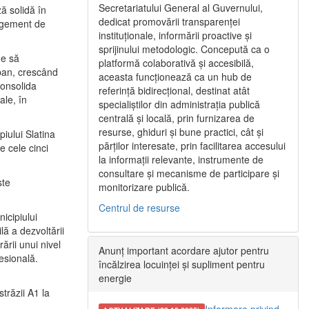
Secretariatului General al Guvernului,
ă solidă în
dedicat promovării transparenței
nagement de
instituționale, informării proactive și
sprijinului metodologic. Concepută ca o
ne să
platformă colaborativă și accesibilă,
urban, crescând
aceasta funcționează ca un hub de
consolida
referință bidirecțional, destinat atât
ale, în
specialiștilor din administrația publică
centrală și locală, prin furnizarea de
resurse, ghiduri și bune practici, cât și
iului Slatina
părților interesate, prin facilitarea accesului
e cele cinci
la informații relevante, instrumente de
consultare și mecanisme de participare și
ste
monitorizare publică.
Centrul de resurse
icipiului
ă a dezvoltării
ării unui nivel
Anunț important acordare ajutor pentru
fesională.
încălzirea locuinței și supliment pentru
energie
trăzii A1 la