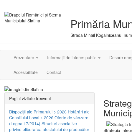
Primăria Muni
Strada Mihail Kogălniceanu, numă
Prezentare
Informații de interes public
Despre ora
Accesibilitate
Contact
Pagini vizitate frecvent
Strateg
Municip
Dispoziţii ale Primarului > 2026
Hotărâri ale
Consiliului Local > 2026
Oferte de vânzare
(Legea 17/2014)
Structuri asociative
privind eliberarea atestatului de producător
Strategia Integ