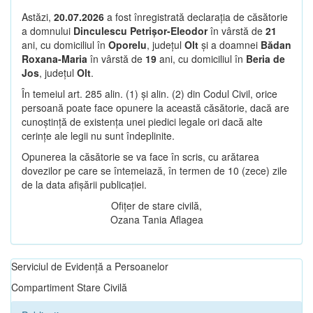
Astăzi,
20.07.2026
a fost înregistrată declarația de căsătorie
a domnului
Dinculescu Petrișor-Eleodor
în vârstă de
21
ani, cu domiciliul în
Oporelu
, județul
Olt
și a doamnei
Bădan
Roxana-Maria
în vârstă de
19
ani, cu domiciliul în
Beria de
Jos
, județul
Olt
.
În temeiul art. 285 alin. (1) și alin. (2) din Codul Civil, orice
persoană poate face opunere la această căsătorie, dacă are
cunoștință de existența unei piedici legale ori dacă alte
cerințe ale legii nu sunt îndeplinite.
Opunerea la căsătorie se va face în scris, cu arătarea
dovezilor pe care se întemeiază, în termen de 10 (zece) zile
de la data afișării publicației.
Ofițer de stare civilă,
Ozana Tania Aflagea
Serviciul de Evidență a Persoanelor
Compartiment Stare Civilă