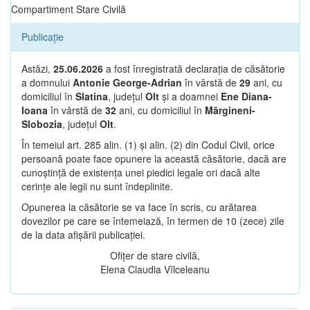
Compartiment Stare Civilă
Publicație
Astăzi,
25.06.2026
a fost înregistrată declarația de căsătorie
a domnului
Antonie George-Adrian
în vârstă de
29
ani, cu
domiciliul în
Slatina
, județul
Olt
și a doamnei
Ene Diana-
Ioana
în vârstă de
32
ani, cu domiciliul în
Mărgineni-
Slobozia
, județul
Olt
.
În temeiul art. 285 alin. (1) și alin. (2) din Codul Civil, orice
persoană poate face opunere la această căsătorie, dacă are
cunoștință de existența unei piedici legale ori dacă alte
cerințe ale legii nu sunt îndeplinite.
Opunerea la căsătorie se va face în scris, cu arătarea
dovezilor pe care se întemeiază, în termen de 10 (zece) zile
de la data afișării publicației.
Ofițer de stare civilă,
Elena Claudia Vîlceleanu