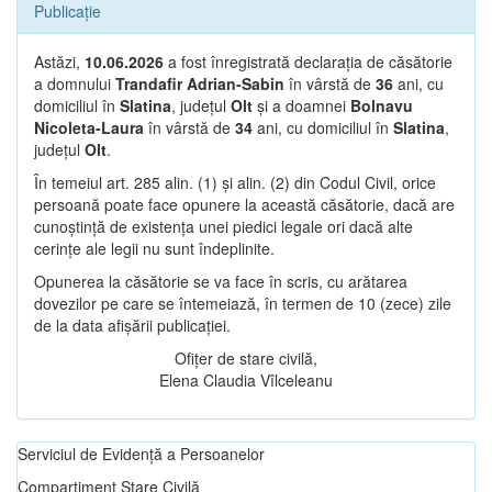
Publicație
Astăzi,
10.06.2026
a fost înregistrată declarația de căsătorie
a domnului
Trandafir Adrian-Sabin
în vârstă de
36
ani, cu
domiciliul în
Slatina
, județul
Olt
și a doamnei
Bolnavu
Nicoleta-Laura
în vârstă de
34
ani, cu domiciliul în
Slatina
,
județul
Olt
.
În temeiul art. 285 alin. (1) și alin. (2) din Codul Civil, orice
persoană poate face opunere la această căsătorie, dacă are
cunoștință de existența unei piedici legale ori dacă alte
cerințe ale legii nu sunt îndeplinite.
Opunerea la căsătorie se va face în scris, cu arătarea
dovezilor pe care se întemeiază, în termen de 10 (zece) zile
de la data afișării publicației.
Ofițer de stare civilă,
Elena Claudia Vîlceleanu
Serviciul de Evidență a Persoanelor
Compartiment Stare Civilă