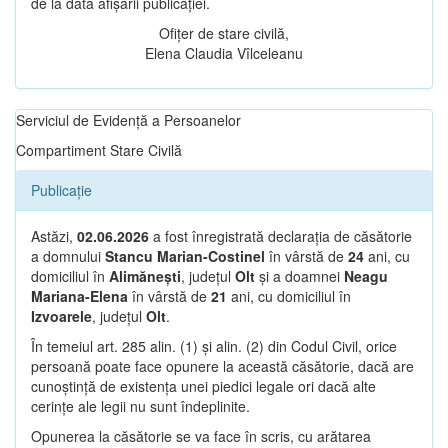
de la data afișării publicației.
Ofițer de stare civilă,
Elena Claudia Vîlceleanu
Serviciul de Evidență a Persoanelor
Compartiment Stare Civilă
Publicație
Astăzi,
02.06.2026
a fost înregistrată declarația de căsătorie
a domnului
Stancu Marian-Costinel
în vârstă de
24
ani, cu
domiciliul în
Alimănești
, județul
Olt
și a doamnei
Neagu
Mariana-Elena
în vârstă de
21
ani, cu domiciliul în
Izvoarele
, județul
Olt
.
În temeiul art. 285 alin. (1) și alin. (2) din Codul Civil, orice
persoană poate face opunere la această căsătorie, dacă are
cunoștință de existența unei piedici legale ori dacă alte
cerințe ale legii nu sunt îndeplinite.
Opunerea la căsătorie se va face în scris, cu arătarea