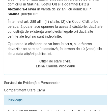
domiciliul în
Slatina
, județul
Olt
și a doamnei
Datcu
Alexandra-Flavia
în vârstă de
27
ani, cu domiciliul în
Slatina
, județul
Olt
.
În temeiul art. 285 alin. (1) și alin. (2) din Codul Civil, orice
persoană poate face opunere la această căsătorie, dacă are
cunoștință de existența unei piedici legale ori dacă alte
cerințe ale legii nu sunt îndeplinite.
Opunerea la căsătorie se va face în scris, cu arătarea
dovezilor pe care se întemeiază, în termen de 10 (zece) zile
de la data afișării publicației.
Ofițer de stare civilă,
Elena Claudia Vîlceleanu
Serviciul de Evidență a Persoanelor
Compartiment Stare Civilă
Publicație