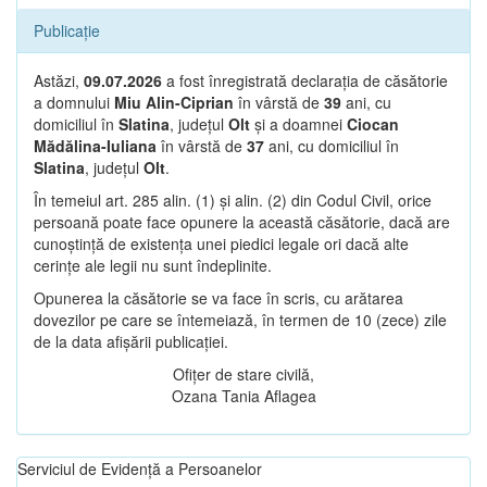
Publicație
Astăzi,
09.07.2026
a fost înregistrată declarația de căsătorie
a domnului
Miu Alin-Ciprian
în vârstă de
39
ani, cu
domiciliul în
Slatina
, județul
Olt
și a doamnei
Ciocan
Mădălina-Iuliana
în vârstă de
37
ani, cu domiciliul în
Slatina
, județul
Olt
.
În temeiul art. 285 alin. (1) și alin. (2) din Codul Civil, orice
persoană poate face opunere la această căsătorie, dacă are
cunoștință de existența unei piedici legale ori dacă alte
cerințe ale legii nu sunt îndeplinite.
Opunerea la căsătorie se va face în scris, cu arătarea
dovezilor pe care se întemeiază, în termen de 10 (zece) zile
de la data afișării publicației.
Ofițer de stare civilă,
Ozana Tania Aflagea
Serviciul de Evidență a Persoanelor