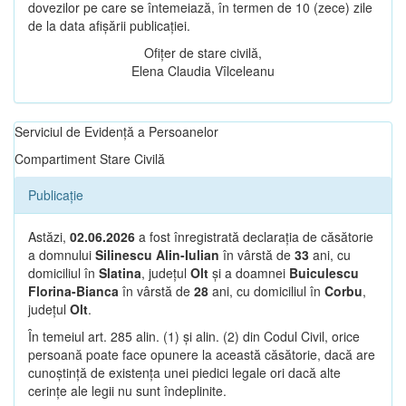
dovezilor pe care se întemeiază, în termen de 10 (zece) zile
de la data afișării publicației.
Ofițer de stare civilă,
Elena Claudia Vîlceleanu
Serviciul de Evidență a Persoanelor
Compartiment Stare Civilă
Publicație
Astăzi,
02.06.2026
a fost înregistrată declarația de căsătorie
a domnului
Silinescu Alin-Iulian
în vârstă de
33
ani, cu
domiciliul în
Slatina
, județul
Olt
și a doamnei
Buiculescu
Florina-Bianca
în vârstă de
28
ani, cu domiciliul în
Corbu
,
județul
Olt
.
În temeiul art. 285 alin. (1) și alin. (2) din Codul Civil, orice
persoană poate face opunere la această căsătorie, dacă are
cunoștință de existența unei piedici legale ori dacă alte
cerințe ale legii nu sunt îndeplinite.