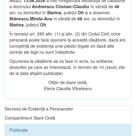
Astăzi,
13.06.2026
a fost înregistrată declarația de căsătorie
a domnului
Andreescu Cristian-Claudiu
în vârstă de
46
ani, cu domiciliul în
Slatina
, județul
Olt
și a doamnei
Stănescu Mirela-Ana
în vârstă de
68
ani, cu domiciliul în
Slatina
, județul
Olt
.
În temeiul art. 285 alin. (1) și alin. (2) din Codul Civil, orice
persoană poate face opunere la această căsătorie, dacă are
cunoștință de existența unei piedici legale ori dacă alte
cerințe ale legii nu sunt îndeplinite.
Opunerea la căsătorie se va face în scris, cu arătarea
dovezilor pe care se întemeiază, în termen de 10 (zece) zile
de la data afișării publicației.
Ofițer de stare civilă,
Elena Claudia Vîlceleanu
Serviciul de Evidență a Persoanelor
Compartiment Stare Civilă
Publicație