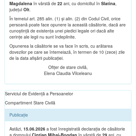
Magdalena
în vârstă de
22
ani, cu domiciliul în
Slatina
,
județul
Olt
.
În temeiul art. 285 alin. (1) și alin. (2) din Codul Civil, orice
persoană poate face opunere la această căsătorie, dacă are
cunoștință de existența unei piedici legale ori dacă alte
cerințe ale legii nu sunt îndeplinite.
Opunerea la căsătorie se va face în scris, cu arătarea
dovezilor pe care se întemeiază, în termen de 10 (zece) zile
de la data afișării publicației.
Ofițer de stare civilă,
Elena Claudia Vîlceleanu
Serviciul de Evidență a Persoanelor
Compartiment Stare Civilă
Publicație
Astăzi,
15.06.2026
a fost înregistrată declarația de căsătorie
a domnului
Cintian Mihai-Bogdan
în vârstă de
29
ani, cu