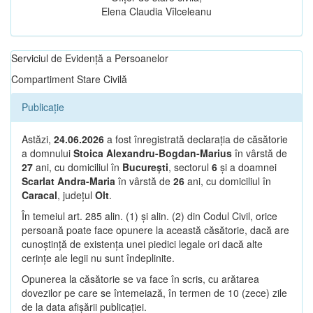
Elena Claudia Vîlceleanu
Serviciul de Evidență a Persoanelor
Compartiment Stare Civilă
Publicație
Astăzi,
24.06.2026
a fost înregistrată declarația de căsătorie
a domnului
Stoica Alexandru-Bogdan-Marius
în vârstă de
27
ani, cu domiciliul în
București
, sectorul
6
și a doamnei
Scarlat Andra-Maria
în vârstă de
26
ani, cu domiciliul în
Caracal
, județul
Olt
.
În temeiul art. 285 alin. (1) și alin. (2) din Codul Civil, orice
persoană poate face opunere la această căsătorie, dacă are
cunoștință de existența unei piedici legale ori dacă alte
cerințe ale legii nu sunt îndeplinite.
Opunerea la căsătorie se va face în scris, cu arătarea
dovezilor pe care se întemeiază, în termen de 10 (zece) zile
de la data afișării publicației.