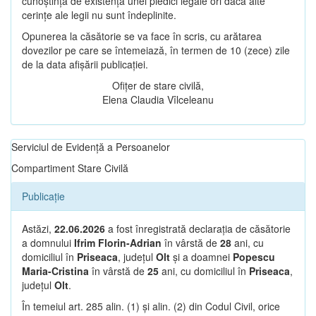
cunoștință de existența unei piedici legale ori dacă alte
cerințe ale legii nu sunt îndeplinite.
Opunerea la căsătorie se va face în scris, cu arătarea
dovezilor pe care se întemeiază, în termen de 10 (zece) zile
de la data afișării publicației.
Ofițer de stare civilă,
Elena Claudia Vîlceleanu
Serviciul de Evidență a Persoanelor
Compartiment Stare Civilă
Publicație
Astăzi,
22.06.2026
a fost înregistrată declarația de căsătorie
a domnului
Ifrim Florin-Adrian
în vârstă de
28
ani, cu
domiciliul în
Priseaca
, județul
Olt
și a doamnei
Popescu
Maria-Cristina
în vârstă de
25
ani, cu domiciliul în
Priseaca
,
județul
Olt
.
În temeiul art. 285 alin. (1) și alin. (2) din Codul Civil, orice