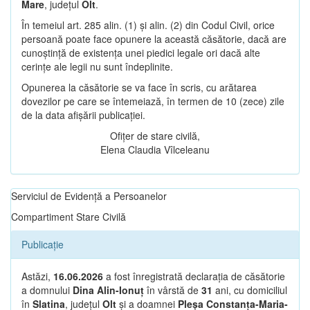
Mare
, județul
Olt
.
În temeiul art. 285 alin. (1) și alin. (2) din Codul Civil, orice
persoană poate face opunere la această căsătorie, dacă are
cunoștință de existența unei piedici legale ori dacă alte
cerințe ale legii nu sunt îndeplinite.
Opunerea la căsătorie se va face în scris, cu arătarea
dovezilor pe care se întemeiază, în termen de 10 (zece) zile
de la data afișării publicației.
Ofițer de stare civilă,
Elena Claudia Vîlceleanu
Serviciul de Evidență a Persoanelor
Compartiment Stare Civilă
Publicație
Astăzi,
16.06.2026
a fost înregistrată declarația de căsătorie
a domnului
Dina Alin-Ionuț
în vârstă de
31
ani, cu domiciliul
în
Slatina
, județul
Olt
și a doamnei
Pleșa Constanța-Maria-