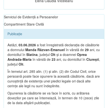
Elena Claudia Vîlceleanu
Serviciul de Evidență a Persoanelor
Compartiment Stare Civilă
Publicație
Astăzi,
03.06.2026
a fost înregistrată declarația de căsătorie
a domnului
Manda Răzvan-Emanuel
în vârstă de
29
ani, cu
domiciliul în
Slatina
, județul
Olt
și a doamnei
Oprea
Andrada-Maria
în vârstă de
23
ani, cu domiciliul în
Ciurești
,
județul
Olt
.
În temeiul art. 285 alin. (1) și alin. (2) din Codul Civil, orice
persoană poate face opunere la această căsătorie, dacă are
cunoștință de existența unei piedici legale ori dacă alte
cerințe ale legii nu sunt îndeplinite.
Opunerea la căsătorie se va face în scris, cu arătarea
dovezilor pe care se întemeiază, în termen de 10 (zece) zile
de la data afișării publicației.