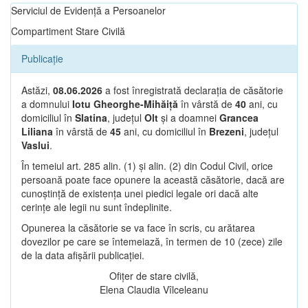
Serviciul de Evidență a Persoanelor
Compartiment Stare Civilă
Publicație
Astăzi,
08.06.2026
a fost înregistrată declarația de căsătorie
a domnului
Iotu Gheorghe-Mihăiță
în vârstă de
40
ani, cu
domiciliul în
Slatina
, județul
Olt
și a doamnei
Grancea
Liliana
în vârstă de
45
ani, cu domiciliul în
Brezeni
, județul
Vaslui
.
În temeiul art. 285 alin. (1) și alin. (2) din Codul Civil, orice
persoană poate face opunere la această căsătorie, dacă are
cunoștință de existența unei piedici legale ori dacă alte
cerințe ale legii nu sunt îndeplinite.
Opunerea la căsătorie se va face în scris, cu arătarea
dovezilor pe care se întemeiază, în termen de 10 (zece) zile
de la data afișării publicației.
Ofițer de stare civilă,
Elena Claudia Vîlceleanu