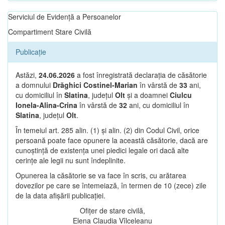
Serviciul de Evidență a Persoanelor
Compartiment Stare Civilă
Publicație
Astăzi,
24.06.2026
a fost înregistrată declarația de căsătorie
a domnului
Drăghici Costinel-Marian
în vârstă de
33
ani,
cu domiciliul în
Slatina
, județul
Olt
și a doamnei
Ciulcu
Ionela-Alina-Crina
în vârstă de
32
ani, cu domiciliul în
Slatina
, județul
Olt
.
În temeiul art. 285 alin. (1) și alin. (2) din Codul Civil, orice
persoană poate face opunere la această căsătorie, dacă are
cunoștință de existența unei piedici legale ori dacă alte
cerințe ale legii nu sunt îndeplinite.
Opunerea la căsătorie se va face în scris, cu arătarea
dovezilor pe care se întemeiază, în termen de 10 (zece) zile
de la data afișării publicației.
Ofițer de stare civilă,
Elena Claudia Vîlceleanu