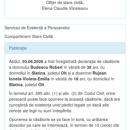
Ofițer de stare civilă,
Elena Claudia Vîlceleanu
Serviciul de Evidență a Persoanelor
Compartiment Stare Civilă
Publicație
Astăzi,
03.06.2026
a fost înregistrată declarația de căsătorie
a domnului
Budescu Robert
în vârstă de
38
ani, cu
domiciliul în
Slatina
, județul
Olt
și a doamnei
Rujean
Ionela-Violeta-Emilia
în vârstă de
18
ani, cu domiciliul în
Slatina
, județul
Olt
.
În temeiul art. 285 alin. (1) și alin. (2) din Codul Civil, orice
persoană poate face opunere la această căsătorie, dacă are
cunoștință de existența unei piedici legale ori dacă alte
cerințe ale legii nu sunt îndeplinite.
Opunerea la căsătorie se va face în scris, cu arătarea
dovezilor pe care se întemeiază, în termen de 10 (zece) zile