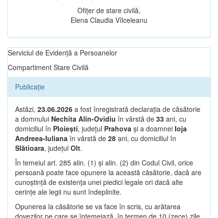
Ofițer de stare civilă,
Elena Claudia Vîlceleanu
Serviciul de Evidență a Persoanelor
Compartiment Stare Civilă
Publicație
Astăzi,
23.06.2026
a fost înregistrată declarația de căsătorie
a domnului
Nechita Alin-Ovidiu
în vârstă de
33
ani, cu
domiciliul în
Ploiești
, județul
Prahova
și a doamnei
Ioja
Andreea-Iuliana
în vârstă de
28
ani, cu domiciliul în
Slătioara
, județul
Olt
.
În temeiul art. 285 alin. (1) și alin. (2) din Codul Civil, orice
persoană poate face opunere la această căsătorie, dacă are
cunoștință de existența unei piedici legale ori dacă alte
cerințe ale legii nu sunt îndeplinite.
Opunerea la căsătorie se va face în scris, cu arătarea
dovezilor pe care se întemeiază, în termen de 10 (zece) zile