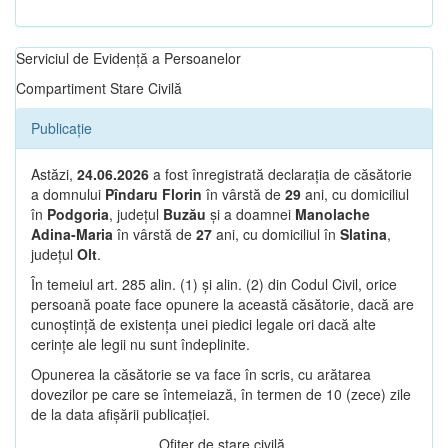
Serviciul de Evidență a Persoanelor
Compartiment Stare Civilă
Publicație
Astăzi,
24.06.2026
a fost înregistrată declarația de căsătorie
a domnului
Pîndaru Florin
în vârstă de
29
ani, cu domiciliul
în
Podgoria
, județul
Buzău
și a doamnei
Manolache
Adina-Maria
în vârstă de
27
ani, cu domiciliul în
Slatina
,
județul
Olt
.
În temeiul art. 285 alin. (1) și alin. (2) din Codul Civil, orice
persoană poate face opunere la această căsătorie, dacă are
cunoștință de existența unei piedici legale ori dacă alte
cerințe ale legii nu sunt îndeplinite.
Opunerea la căsătorie se va face în scris, cu arătarea
dovezilor pe care se întemeiază, în termen de 10 (zece) zile
de la data afișării publicației.
Ofițer de stare civilă,