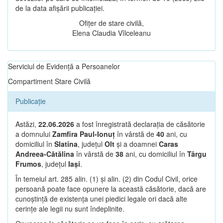
de la data afișării publicației.
Ofițer de stare civilă,
Elena Claudia Vîlceleanu
Serviciul de Evidență a Persoanelor
Compartiment Stare Civilă
Publicație
Astăzi,
22.06.2026
a fost înregistrată declarația de căsătorie
a domnului
Zamfira Paul-Ionuț
în vârstă de
40
ani, cu
domiciliul în
Slatina
, județul
Olt
și a doamnei
Caras
Andreea-Cătălina
în vârstă de
38
ani, cu domiciliul în
Târgu
Frumos
, județul
Iași
.
În temeiul art. 285 alin. (1) și alin. (2) din Codul Civil, orice
persoană poate face opunere la această căsătorie, dacă are
cunoștință de existența unei piedici legale ori dacă alte
cerințe ale legii nu sunt îndeplinite.