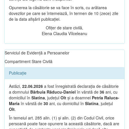
Opunerea la căsătorie se va face în scris, cu arătarea
dovezilor pe care se întemeiază, în termen de 10 (zece) zile
de la data afișării publicației.
Ofițer de stare civilă,
Elena Claudia Vîlceleanu
Serviciul de Evidență a Persoanelor
Compartiment Stare Civilă
Publicație
Astăzi,
22.06.2026
a fost înregistrată declarația de căsătorie
a domnului
Bărbuia Răducu-Daniel
în vârstă de
36
ani, cu
domiciliul în
Slatina
, județul
Olt
și a doamnei
Petria Raluca-
Maria
în vârstă de
30
ani, cu domiciliul în
Slatina
, județul
Olt
.
În temeiul art. 285 alin. (1) și alin. (2) din Codul Civil, orice
persoană poate face opunere la această căsătorie, dacă are