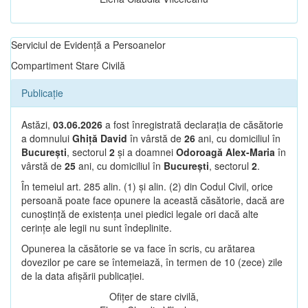
Serviciul de Evidență a Persoanelor
Compartiment Stare Civilă
Publicație
Astăzi,
03.06.2026
a fost înregistrată declarația de căsătorie
a domnului
Ghiță David
în vârstă de
26
ani, cu domiciliul în
București
, sectorul
2
și a doamnei
Odoroagă Alex-Maria
în
vârstă de
25
ani, cu domiciliul în
București
, sectorul
2
.
În temeiul art. 285 alin. (1) și alin. (2) din Codul Civil, orice
persoană poate face opunere la această căsătorie, dacă are
cunoștință de existența unei piedici legale ori dacă alte
cerințe ale legii nu sunt îndeplinite.
Opunerea la căsătorie se va face în scris, cu arătarea
dovezilor pe care se întemeiază, în termen de 10 (zece) zile
de la data afișării publicației.
Ofițer de stare civilă,