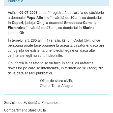
Publicație
Astăzi,
09.07.2026
a fost înregistrată declarația de căsătorie
a domnului
Popa Alin-Ilie
în vârstă de
30
ani, cu domiciliul
în
Cepari
, județul
Olt
și a doamnei
Smedescu Camelia-
Florentina
în vârstă de
27
ani, cu domiciliul în
Slatina
,
județul
Olt
.
În temeiul art. 285 alin. (1) și alin. (2) din Codul Civil, orice
persoană poate face opunere la această căsătorie, dacă are
cunoștință de existența unei piedici legale ori dacă alte
cerințe ale legii nu sunt îndeplinite.
Opunerea la căsătorie se va face în scris, cu arătarea
dovezilor pe care se întemeiază, în termen de 10 (zece) zile
de la data afișării publicației.
Ofițer de stare civilă,
Ozana Tania Aflagea
Serviciul de Evidență a Persoanelor
Compartiment Stare Civilă