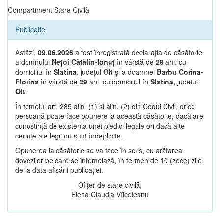
Compartiment Stare Civilă
Publicație
Astăzi,
09.06.2026
a fost înregistrată declarația de căsătorie
a domnului
Nețoi Cătălin-Ionuț
în vârstă de
29
ani, cu
domiciliul în
Slatina
, județul
Olt
și a doamnei
Barbu Corina-
Florina
în vârstă de
29
ani, cu domiciliul în
Slatina
, județul
Olt
.
În temeiul art. 285 alin. (1) și alin. (2) din Codul Civil, orice
persoană poate face opunere la această căsătorie, dacă are
cunoștință de existența unei piedici legale ori dacă alte
cerințe ale legii nu sunt îndeplinite.
Opunerea la căsătorie se va face în scris, cu arătarea
dovezilor pe care se întemeiază, în termen de 10 (zece) zile
de la data afișării publicației.
Ofițer de stare civilă,
Elena Claudia Vîlceleanu