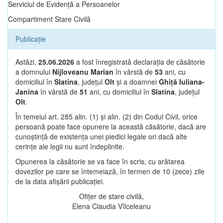
Serviciul de Evidență a Persoanelor
Compartiment Stare Civilă
Publicație
Astăzi,
25.06.2026
a fost înregistrată declarația de căsătorie
a domnului
Nijloveanu Marian
în vârstă de
53
ani, cu
domiciliul în
Slatina
, județul
Olt
și a doamnei
Ghiță Iuliana-
Janina
în vârstă de
51
ani, cu domiciliul în
Slatina
, județul
Olt
.
În temeiul art. 285 alin. (1) și alin. (2) din Codul Civil, orice
persoană poate face opunere la această căsătorie, dacă are
cunoștință de existența unei piedici legale ori dacă alte
cerințe ale legii nu sunt îndeplinite.
Opunerea la căsătorie se va face în scris, cu arătarea
dovezilor pe care se întemeiază, în termen de 10 (zece) zile
de la data afișării publicației.
Ofițer de stare civilă,
Elena Claudia Vîlceleanu