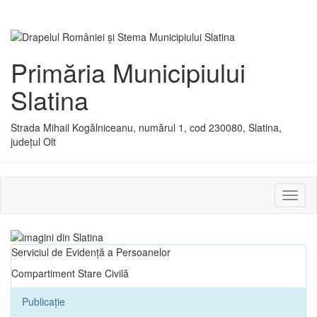
Primăria Municipiului
Slatina
Strada Mihail Kogălniceanu, numărul 1, cod 230080, Slatina,
județul Olt
Activ
sau
dezac
meniu
Serviciul de Evidență a Persoanelor
Compartiment Stare Civilă
Publicație