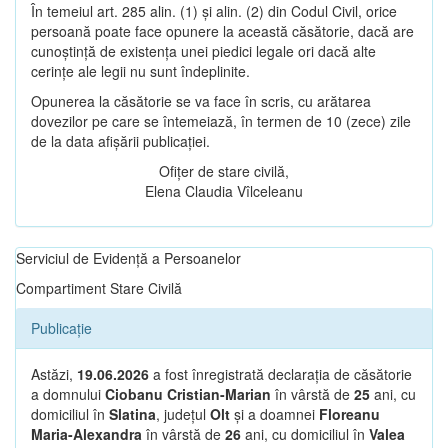
În temeiul art. 285 alin. (1) și alin. (2) din Codul Civil, orice
persoană poate face opunere la această căsătorie, dacă are
cunoștință de existența unei piedici legale ori dacă alte
cerințe ale legii nu sunt îndeplinite.
Opunerea la căsătorie se va face în scris, cu arătarea
dovezilor pe care se întemeiază, în termen de 10 (zece) zile
de la data afișării publicației.
Ofițer de stare civilă,
Elena Claudia Vîlceleanu
Serviciul de Evidență a Persoanelor
Compartiment Stare Civilă
Publicație
Astăzi,
19.06.2026
a fost înregistrată declarația de căsătorie
a domnului
Ciobanu Cristian-Marian
în vârstă de
25
ani, cu
domiciliul în
Slatina
, județul
Olt
și a doamnei
Floreanu
Maria-Alexandra
în vârstă de
26
ani, cu domiciliul în
Valea