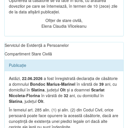
Opunerea la căsătorie se va face în scris, cu arătarea
dovezilor pe care se întemeiază, în termen de 10 (zece) zile
de la data afișării publicației.
Ofițer de stare civilă,
Elena Claudia Vîlceleanu
Serviciul de Evidență a Persoanelor
Compartiment Stare Civilă
Publicație
Astăzi,
22.06.2026
a fost înregistrată declarația de căsătorie
a domnului
Bondoc Marius-Marinel
în vârstă de
39
ani, cu
domiciliul în
Slatina
, județul
Olt
și a doamnei
Scarlat
Nicoleta-Florina
în vârstă de
32
ani, cu domiciliul în
Slatina
, județul
Olt
.
În temeiul art. 285 alin. (1) și alin. (2) din Codul Civil, orice
persoană poate face opunere la această căsătorie, dacă are
cunoștință de existența unei piedici legale ori dacă alte
cerințe ale legii nu sunt îndeplinite.