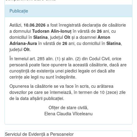
Publicație
Astăzi,
10.06.2026
a fost înregistrată declarația de căsătorie
a domnului
Tudoran Alin-Ionuț
în vârstă de
26
ani, cu
domiciliul în
Slatina
, județul
Olt
și a doamnei
Anton
Adriana-Aura
în vârstă de
26
ani, cu domiciliul în
Slatina
,
județul
Olt
.
În temeiul art. 285 alin. (1) și alin. (2) din Codul Civil, orice
persoană poate face opunere la această căsătorie, dacă are
cunoștință de existența unei piedici legale ori dacă alte
cerințe ale legii nu sunt îndeplinite.
Opunerea la căsătorie se va face în scris, cu arătarea
dovezilor pe care se întemeiază, în termen de 10 (zece) zile
de la data afișării publicației.
Ofițer de stare civilă,
Elena Claudia Vîlceleanu
Serviciul de Evidență a Persoanelor