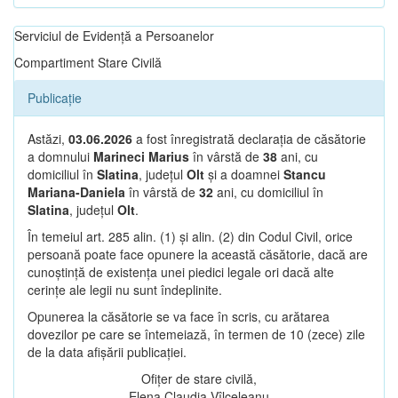
Serviciul de Evidență a Persoanelor
Compartiment Stare Civilă
Publicație
Astăzi,
03.06.2026
a fost înregistrată declarația de căsătorie
a domnului
Marineci Marius
în vârstă de
38
ani, cu
domiciliul în
Slatina
, județul
Olt
și a doamnei
Stancu
Mariana-Daniela
în vârstă de
32
ani, cu domiciliul în
Slatina
, județul
Olt
.
În temeiul art. 285 alin. (1) și alin. (2) din Codul Civil, orice
persoană poate face opunere la această căsătorie, dacă are
cunoștință de existența unei piedici legale ori dacă alte
cerințe ale legii nu sunt îndeplinite.
Opunerea la căsătorie se va face în scris, cu arătarea
dovezilor pe care se întemeiază, în termen de 10 (zece) zile
de la data afișării publicației.
Ofițer de stare civilă,
Elena Claudia Vîlceleanu