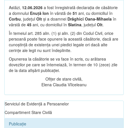
Astăzi,
12.06.2026
a fost înregistrată declarația de căsătorie
a domnului
Enuță Ion
în vârstă de
51
ani, cu domiciliul în
Corbu
, județul
Olt
și a doamnei
Drăghici Oana-Mihaela
în
vârstă de
45
ani, cu domiciliul în
Slatina
, județul
Olt
.
În temeiul art. 285 alin. (1) și alin. (2) din Codul Civil, orice
persoană poate face opunere la această căsătorie, dacă are
cunoștință de existența unei piedici legale ori dacă alte
cerințe ale legii nu sunt îndeplinite.
Opunerea la căsătorie se va face în scris, cu arătarea
dovezilor pe care se întemeiază, în termen de 10 (zece) zile
de la data afișării publicației.
Ofițer de stare civilă,
Elena Claudia Vîlceleanu
Serviciul de Evidență a Persoanelor
Compartiment Stare Civilă
Publicație