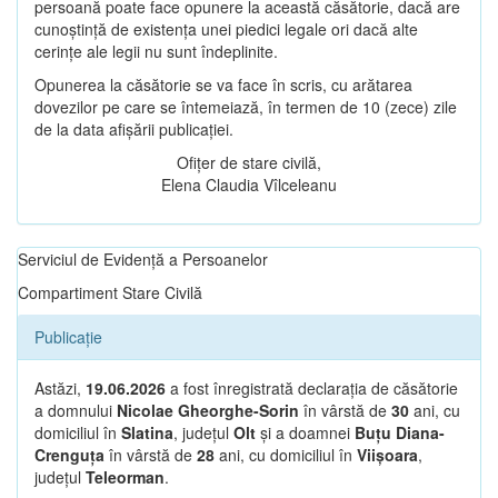
persoană poate face opunere la această căsătorie, dacă are
cunoștință de existența unei piedici legale ori dacă alte
cerințe ale legii nu sunt îndeplinite.
Opunerea la căsătorie se va face în scris, cu arătarea
dovezilor pe care se întemeiază, în termen de 10 (zece) zile
de la data afișării publicației.
Ofițer de stare civilă,
Elena Claudia Vîlceleanu
Serviciul de Evidență a Persoanelor
Compartiment Stare Civilă
Publicație
Astăzi,
19.06.2026
a fost înregistrată declarația de căsătorie
a domnului
Nicolae Gheorghe-Sorin
în vârstă de
30
ani, cu
domiciliul în
Slatina
, județul
Olt
și a doamnei
Buțu Diana-
Crenguța
în vârstă de
28
ani, cu domiciliul în
Viișoara
,
județul
Teleorman
.