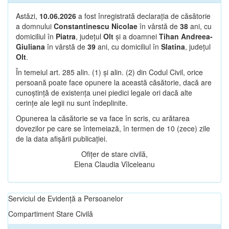
Astăzi,
10.06.2026
a fost înregistrată declarația de căsătorie
a domnului
Constantinescu Nicolae
în vârstă de
38
ani, cu
domiciliul în
Piatra
, județul
Olt
și a doamnei
Tihan Andreea-
Giuliana
în vârstă de
39
ani, cu domiciliul în
Slatina
, județul
Olt
.
În temeiul art. 285 alin. (1) și alin. (2) din Codul Civil, orice
persoană poate face opunere la această căsătorie, dacă are
cunoștință de existența unei piedici legale ori dacă alte
cerințe ale legii nu sunt îndeplinite.
Opunerea la căsătorie se va face în scris, cu arătarea
dovezilor pe care se întemeiază, în termen de 10 (zece) zile
de la data afișării publicației.
Ofițer de stare civilă,
Elena Claudia Vîlceleanu
Serviciul de Evidență a Persoanelor
Compartiment Stare Civilă