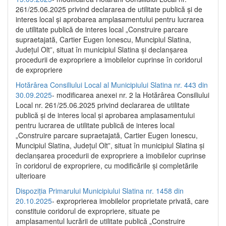
261/25.06.2025 privind declararea de utilitate publică și de
interes local și aprobarea amplasamentului pentru lucrarea
de utilitate publică de interes local „Construire parcare
supraetajată, Cartier Eugen Ionescu, Muncipiul Slatina,
Județul Olt”, situat în municipiul Slatina și declanșarea
procedurii de expropriere a imobilelor cuprinse în coridorul
de expropriere
Hotărârea Consiliului Local al Municipiului Slatina nr. 443 din
30.09.2025
- modificarea anexei nr. 2 la Hotărârea Consiliului
Local nr. 261/25.06.2025 privind declararea de utilitate
publică şi de interes local şi aprobarea amplasamentului
pentru lucrarea de utilitate publică de interes local
„Construire parcare supraetajată, Cartier Eugen Ionescu,
Muncipiul Slatina, Judeţul Olt”, situat în municipiul Slatina şi
declanşarea procedurii de expropriere a imobilelor cuprinse
în coridorul de expropriere, cu modificările şi completările
ulterioare
Dispoziția Primarului Municipiului Slatina nr. 1458 din
20.10.2025
- exproprierea imobilelor proprietate privată, care
constituie coridorul de expropriere, situate pe
amplasamentul lucrării de utilitate publică „Construire