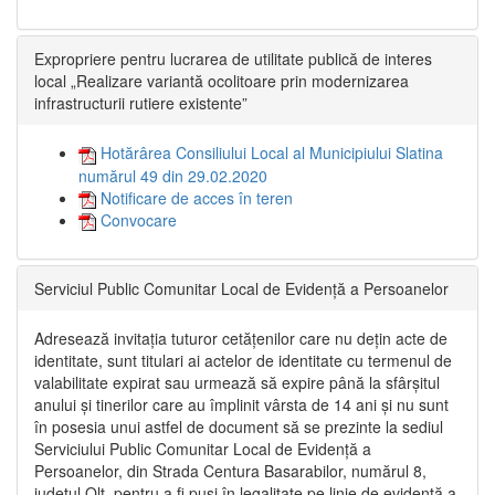
Expropriere pentru lucrarea de utilitate publică de interes
local „Realizare variantă ocolitoare prin modernizarea
infrastructurii rutiere existente”
Hotărârea Consiliului Local al Municipiului Slatina
numărul 49 din 29.02.2020
Notificare de acces în teren
Convocare
Serviciul Public Comunitar Local de Evidență a Persoanelor
Adresează invitația tuturor cetățenilor care nu dețin acte de
identitate, sunt titulari ai actelor de identitate cu termenul de
valabilitate expirat sau urmează să expire până la sfârșitul
anului și tinerilor care au împlinit vârsta de 14 ani și nu sunt
în posesia unui astfel de document să se prezinte la sediul
Serviciului Public Comunitar Local de Evidență a
Persoanelor, din Strada Centura Basarabilor, numărul 8,
județul Olt, pentru a fi puși în legalitate pe linie de evidență a