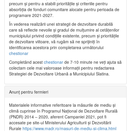
precum și pentru a stabili prioritățile și criteriile pentru
absorbția de fonduri comunitare alocate pentru perioada de
programare 2021-2027.
În vederea realizării unei strategii de dezvoltare durabilă
care să reflecte nevoile și gradul de mulțumire al cetățenilor
municipiului privind condițiile existente, precum și prioritățile
de dezvoltare viitoare, vă rugăm să ne sprijiniți în
identificarea acestora prin completarea următorului
chestionar
Completând acest
chestionar
de 7-10 minute ne veți ajuta să
colectam cele mai valoroase informații pentru redactarea
Strategiei de Dezvoltare Urbană a Municipiului Slatina.
Anunț pentru fermieri
Materialele informative referitoare la măsurile de mediu și
climă cuprinse în Programul Național de Dezvoltare Rurală
(PNDR) 2014 – 2020, aferent Campaniei 2021, pot fi
accesate pe site-ul Ministerului Agriculturii și Dezvoltării
Rurale
https://www.madr.ro/masuri-de-mediu-si-clima.html