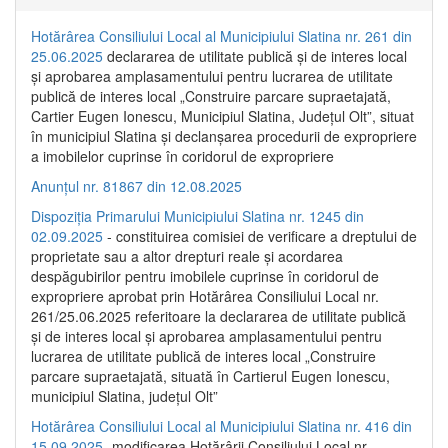
Hotărârea Consiliului Local al Municipiului Slatina nr. 261 din
25.06.2025
declararea de utilitate publică și de interes local
și aprobarea amplasamentului pentru lucrarea de utilitate
publică de interes local „Construire parcare supraetajată,
Cartier Eugen Ionescu, Municipiul Slatina, Județul Olt”, situat
în municipiul Slatina și declanșarea procedurii de expropriere
a imobilelor cuprinse în coridorul de expropriere
Anunțul nr. 81867 din 12.08.2025
Dispoziția Primarului Municipiului Slatina nr. 1245 din
02.09.2025
- constituirea comisiei de verificare a dreptului de
proprietate sau a altor drepturi reale și acordarea
despăgubirilor pentru imobilele cuprinse în coridorul de
expropriere aprobat prin Hotărârea Consiliului Local nr.
261/25.06.2025 referitoare la declararea de utilitate publică
și de interes local și aprobarea amplasamentului pentru
lucrarea de utilitate publică de interes local „Construire
parcare supraetajată, situată în Cartierul Eugen Ionescu,
municipiul Slatina, județul Olt”
Hotărârea Consiliului Local al Municipiului Slatina nr. 416 din
15.09.2025
- modificarea Hotărârii Consiliului Local nr.