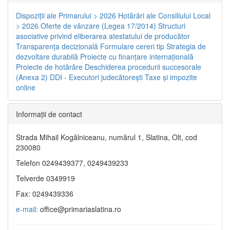
Dispoziţii ale Primarului > 2026
Hotărâri ale Consiliului Local
> 2026
Oferte de vânzare (Legea 17/2014)
Structuri
asociative privind eliberarea atestatului de producător
Transparenţa decizională
Formulare cereri tip
Strategia de
dezvoltare durabilă
Proiecte cu finanţare internaţională
Proiecte de hotărâre
Deschiderea procedurii succesorale
(Anexa 2)
DDI - Executori judecătorești
Taxe şi impozite
online
Informaţii de contact
Strada Mihail Kogălniceanu, numărul 1, Slatina, Olt, cod
230080
Telefon 0249439377, 0249439233
Telverde 0349919
Fax: 0249439336
e-mail:
office@primariaslatina.ro