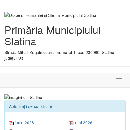
Primăria Municipiului
Slatina
Strada Mihail Kogălniceanu, numărul 1, cod 230080, Slatina,
județul Olt
Activ
sau
dezac
meniu
Autorizaţii de construire
iunie 2026
mai 2026