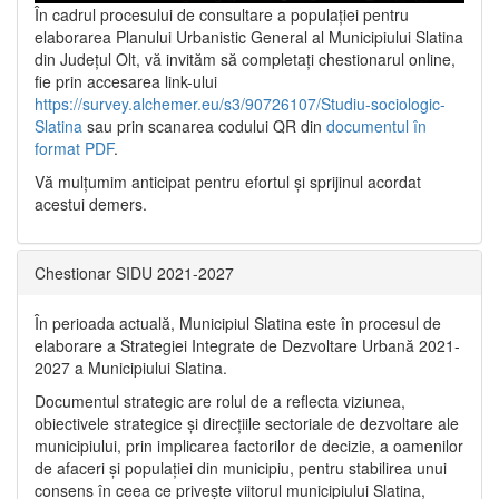
În cadrul procesului de consultare a populaţiei pentru
elaborarea Planului Urbanistic General al Municipiului Slatina
din Județul Olt, vă invităm să completați chestionarul online,
fie prin accesarea link-ului
https://survey.alchemer.eu/s3/90726107/Studiu-sociologic-
Slatina
sau prin scanarea codului QR din
documentul în
format PDF
.
Vă mulţumim anticipat pentru efortul şi sprijinul acordat
acestui demers.
Chestionar SIDU 2021-2027
În perioada actuală, Municipiul Slatina este în procesul de
elaborare a Strategiei Integrate de Dezvoltare Urbană 2021‐
2027 a Municipiului Slatina.
Documentul strategic are rolul de a reflecta viziunea,
obiectivele strategice și direcțiile sectoriale de dezvoltare ale
municipiului, prin implicarea factorilor de decizie, a oamenilor
de afaceri și populației din municipiu, pentru stabilirea unui
consens în ceea ce privește viitorul municipiului Slatina,