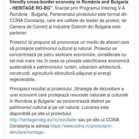
friendly cross-border economy in România and Bulgaria
- HERITAGE RO-BG”
, finanțat prin Programul Interreg V-A
România - Bulgaria. Parteneriatul proiectului este format din
CCINA Constanța, care are calitate de leader de proiect, iar
Camera de Comerț și Industrie Dobrich din Bulgaria este
partener.
Proiectul își propune să promoveze un mediu de afaceri care
să protejeze patrimoniul cultural și natural. Proiectul se
concentrează pe patru sectoare economice, considerate cu
cel mai mare risc în ceea ce privește valorificarea economică
sustenabilă a patrimoniului: turism, urbanism-arhitectură-
construcții, agricultură-silvicultură-pășunat și energii
regenerabile.
Principalul rezultat al proiectului „Strategia de dezvoltare a
unei economii care protejează resursele naturale și culturale
în România și Bulgaria” se concentrează distinct pe
patrimoniul cultural și pe cel natural. Lucrarea este
disponibilă pe site-ul proiectului
http://heritagerobg.eu/ro/rezultate/
sau pe site-ul CCINA
Constanța la adresa
https://www.ccina.ro/proiecte/in-
derulare/heritage
.