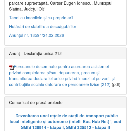
parcare supraetajată, Cartier Eugen Ionescu, Municipiul
Slatina, Județul Olt”
Tabel cu imobilele și cu proprietarii
Hotărâri de stabilire a despăgubirilor
Anunțul nr. 18594/24.02.2026
Anunț - Declarația unică 212
Persoanele desemnate pentru acordarea asistenței
privind completarea și/sau depunerea, precum și
transmiterea declarației unice privind impozitul pe venit și
contribuțiile sociale datorare de persoanele fizice (212)
(pdf)
Comunicat de presă proiecte
„Dezvoltarea unei rețele de stații de transport public
local inteligente și autonome (Intelli Bus Hub Net)”, cod
SMIS 128914 - Etapa I, SMIS 325512 - Etapa II