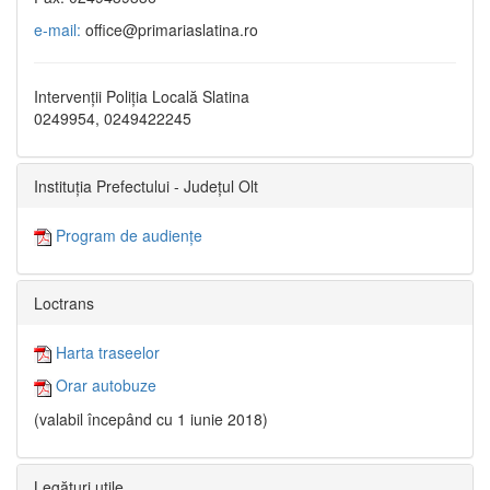
e-mail:
office@primariaslatina.ro
Intervenții Poliția Locală Slatina
0249954, 0249422245
Instituția Prefectului - Județul Olt
Program de audiențe
Loctrans
Harta traseelor
Orar autobuze
(valabil începând cu 1 iunie 2018)
Legături utile