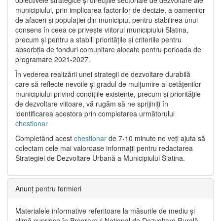
municipiului, prin implicarea factorilor de decizie, a oamenilor
de afaceri și populației din municipiu, pentru stabilirea unui
consens în ceea ce privește viitorul municipiului Slatina,
precum și pentru a stabili prioritățile și criteriile pentru
absorbția de fonduri comunitare alocate pentru perioada de
programare 2021-2027.
În vederea realizării unei strategii de dezvoltare durabilă
care să reflecte nevoile și gradul de mulțumire al cetățenilor
municipiului privind condițiile existente, precum și prioritățile
de dezvoltare viitoare, vă rugăm să ne sprijiniți în
identificarea acestora prin completarea următorului
chestionar
Completând acest
chestionar
de 7-10 minute ne veți ajuta să
colectam cele mai valoroase informații pentru redactarea
Strategiei de Dezvoltare Urbană a Municipiului Slatina.
Anunț pentru fermieri
Materialele informative referitoare la măsurile de mediu și
climă cuprinse în Programul Național de Dezvoltare Rurală