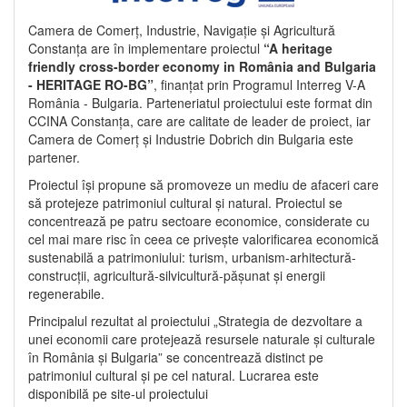
Camera de Comerț, Industrie, Navigație și Agricultură
Constanța are în implementare proiectul
“A heritage
friendly cross-border economy in România and Bulgaria
- HERITAGE RO-BG”
, finanțat prin Programul Interreg V-A
România - Bulgaria. Parteneriatul proiectului este format din
CCINA Constanța, care are calitate de leader de proiect, iar
Camera de Comerț și Industrie Dobrich din Bulgaria este
partener.
Proiectul își propune să promoveze un mediu de afaceri care
să protejeze patrimoniul cultural și natural. Proiectul se
concentrează pe patru sectoare economice, considerate cu
cel mai mare risc în ceea ce privește valorificarea economică
sustenabilă a patrimoniului: turism, urbanism-arhitectură-
construcții, agricultură-silvicultură-pășunat și energii
regenerabile.
Principalul rezultat al proiectului „Strategia de dezvoltare a
unei economii care protejează resursele naturale și culturale
în România și Bulgaria” se concentrează distinct pe
patrimoniul cultural și pe cel natural. Lucrarea este
disponibilă pe site-ul proiectului