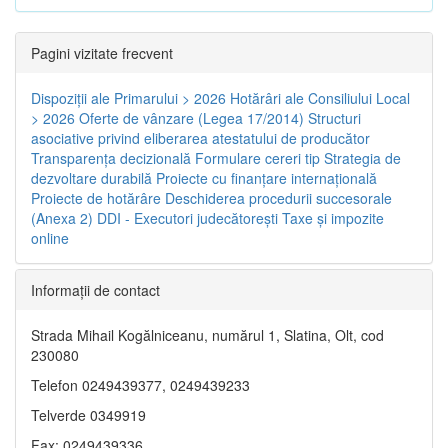
Pagini vizitate frecvent
Dispoziţii ale Primarului > 2026
Hotărâri ale Consiliului Local
> 2026
Oferte de vânzare (Legea 17/2014)
Structuri
asociative privind eliberarea atestatului de producător
Transparenţa decizională
Formulare cereri tip
Strategia de
dezvoltare durabilă
Proiecte cu finanţare internaţională
Proiecte de hotărâre
Deschiderea procedurii succesorale
(Anexa 2)
DDI - Executori judecătorești
Taxe şi impozite
online
Informaţii de contact
Strada Mihail Kogălniceanu, numărul 1, Slatina, Olt, cod
230080
Telefon 0249439377, 0249439233
Telverde 0349919
Fax: 0249439336