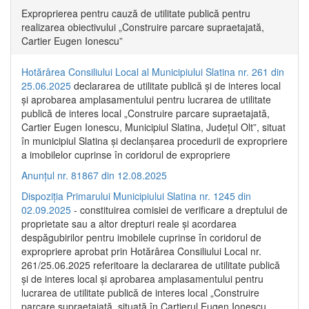
Exproprierea pentru cauză de utilitate publică pentru
realizarea obiectivului „Construire parcare supraetajată,
Cartier Eugen Ionescu”
Hotărârea Consiliului Local al Municipiului Slatina nr. 261 din
25.06.2025
declararea de utilitate publică și de interes local
și aprobarea amplasamentului pentru lucrarea de utilitate
publică de interes local „Construire parcare supraetajată,
Cartier Eugen Ionescu, Municipiul Slatina, Județul Olt”, situat
în municipiul Slatina și declanșarea procedurii de expropriere
a imobilelor cuprinse în coridorul de expropriere
Anunțul nr. 81867 din 12.08.2025
Dispoziția Primarului Municipiului Slatina nr. 1245 din
02.09.2025
- constituirea comisiei de verificare a dreptului de
proprietate sau a altor drepturi reale și acordarea
despăgubirilor pentru imobilele cuprinse în coridorul de
expropriere aprobat prin Hotărârea Consiliului Local nr.
261/25.06.2025 referitoare la declararea de utilitate publică
și de interes local și aprobarea amplasamentului pentru
lucrarea de utilitate publică de interes local „Construire
parcare supraetajată, situată în Cartierul Eugen Ionescu,