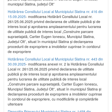
municipiul Slatina, județul Olt”
Hotărârea Consiliului Local al Municipiului Slatina nr. 416 din
15.09.2025
- modificarea Hotărârii Consiliului Local nr.
261/25.06.2025 privind declararea de utilitate publică și de
interes local și aprobarea amplasamentului pentru lucrarea
de utilitate publică de interes local „Construire parcare
supraetajată, Cartier Eugen Ionescu, Muncipiul Slatina,
Județul Olt”, situat în municipiul Slatina și declanșarea
procedurii de expropriere a imobilelor cuprinse în coridorul
de expropriere
Hotărârea Consiliului Local al Municipiului Slatina nr. 443 din
30.09.2025
- modificarea anexei nr. 2 la Hotărârea Consiliului
Local nr. 261/25.06.2025 privind declararea de utilitate
publică şi de interes local şi aprobarea amplasamentului
pentru lucrarea de utilitate publică de interes local
„Construire parcare supraetajată, Cartier Eugen Ionescu,
Muncipiul Slatina, Judeţul Olt”, situat în municipiul Slatina şi
declanşarea procedurii de expropriere a imobilelor cuprinse
în coridorul de expropriere, cu modificările şi completările
ulterioare
Dispoziția Primarului Municipiului Slatina nr. 1458 din