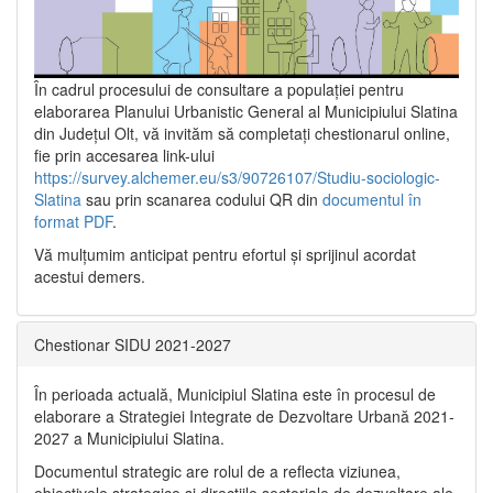
În cadrul procesului de consultare a populaţiei pentru
elaborarea Planului Urbanistic General al Municipiului Slatina
din Județul Olt, vă invităm să completați chestionarul online,
fie prin accesarea link-ului
https://survey.alchemer.eu/s3/90726107/Studiu-sociologic-
Slatina
sau prin scanarea codului QR din
documentul în
format PDF
.
Vă mulţumim anticipat pentru efortul şi sprijinul acordat
acestui demers.
Chestionar SIDU 2021-2027
În perioada actuală, Municipiul Slatina este în procesul de
elaborare a Strategiei Integrate de Dezvoltare Urbană 2021‐
2027 a Municipiului Slatina.
Documentul strategic are rolul de a reflecta viziunea,
obiectivele strategice și direcțiile sectoriale de dezvoltare ale