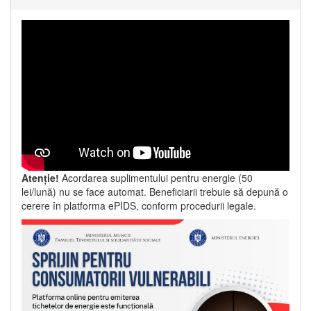
Atenție!
Acordarea suplimentului pentru energie (50
lei/lună) nu se face automat. Beneficiarii trebuie să depună o
cerere în platforma ePIDS, conform procedurii legale.