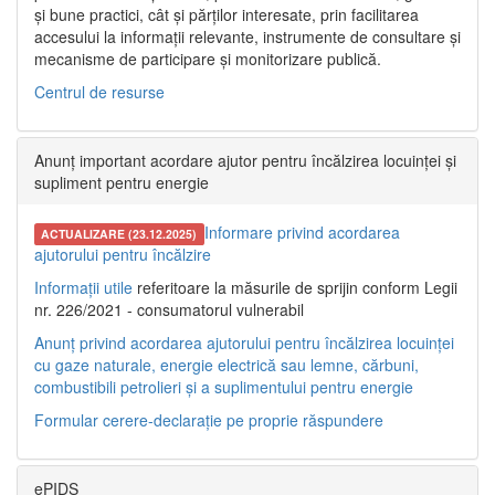
și bune practici, cât și părților interesate, prin facilitarea
accesului la informații relevante, instrumente de consultare și
mecanisme de participare și monitorizare publică.
Centrul de resurse
Anunț important acordare ajutor pentru încălzirea locuinței și
supliment pentru energie
Informare privind acordarea
ACTUALIZARE (23.12.2025)
ajutorului pentru încălzire
Informații utile
referitoare la măsurile de sprijin conform Legii
nr. 226/2021 - consumatorul vulnerabil
Anunț privind acordarea ajutorului pentru încălzirea locuinței
cu gaze naturale, energie electrică sau lemne, cărbuni,
combustibili petrolieri și a suplimentului pentru energie
Formular cerere-declarație pe proprie răspundere
ePIDS