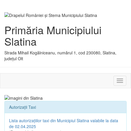
Primăria Municipiului
Slatina
Strada Mihail Kogălniceanu, numărul 1, cod 230080, Slatina,
județul Olt
Activ
sau
dezac
meniu
Autorizații Taxi
Lista autorizațiilor taxi din Municipiul Slatina valabile la data
de 02.04.2025