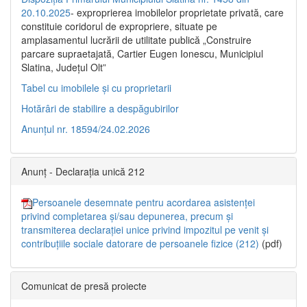
20.10.2025
- exproprierea imobilelor proprietate privată, care
constituie coridorul de expropriere, situate pe
amplasamentul lucrării de utilitate publică „Construire
parcare supraetajată, Cartier Eugen Ionescu, Municipiul
Slatina, Județul Olt”
Tabel cu imobilele și cu proprietarii
Hotărâri de stabilire a despăgubirilor
Anunțul nr. 18594/24.02.2026
Anunț - Declarația unică 212
Persoanele desemnate pentru acordarea asistenței
privind completarea și/sau depunerea, precum și
transmiterea declarației unice privind impozitul pe venit și
contribuțiile sociale datorare de persoanele fizice (212)
(pdf)
Comunicat de presă proiecte