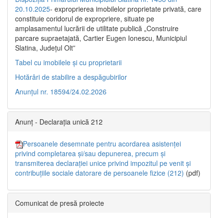
20.10.2025
- exproprierea imobilelor proprietate privată, care
constituie coridorul de expropriere, situate pe
amplasamentul lucrării de utilitate publică „Construire
parcare supraetajată, Cartier Eugen Ionescu, Municipiul
Slatina, Județul Olt”
Tabel cu imobilele și cu proprietarii
Hotărâri de stabilire a despăgubirilor
Anunțul nr. 18594/24.02.2026
Anunț - Declarația unică 212
Persoanele desemnate pentru acordarea asistenței
privind completarea și/sau depunerea, precum și
transmiterea declarației unice privind impozitul pe venit și
contribuțiile sociale datorare de persoanele fizice (212)
(pdf)
Comunicat de presă proiecte