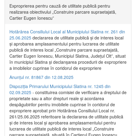
Exproprierea pentru cauză de utilitate publică pentru
realizarea obiectivului „Construire parcare supraetajată,
Cartier Eugen Ionescu”
Hotărârea Consiliului Local al Municipiului Slatina nr. 261 din
25.06.2025
declararea de utilitate publică și de interes local
și aprobarea amplasamentului pentru lucrarea de utilitate
publică de interes local „Construire parcare supraetajată,
Cartier Eugen Ionescu, Municipiul Slatina, Județul Olt”, situat
în municipiul Slatina și declanșarea procedurii de expropriere
a imobilelor cuprinse în coridorul de expropriere
Anunțul nr. 81867 din 12.08.2025
Dispoziția Primarului Municipiului Slatina nr. 1245 din
02.09.2025
- constituirea comisiei de verificare a dreptului de
proprietate sau a altor drepturi reale și acordarea
despăgubirilor pentru imobilele cuprinse în coridorul de
expropriere aprobat prin Hotărârea Consiliului Local nr.
261/25.06.2025 referitoare la declararea de utilitate publică
și de interes local și aprobarea amplasamentului pentru
lucrarea de utilitate publică de interes local „Construire
parcare supraetajată, situată în Cartierul Eugen Ionescu,