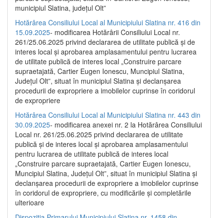
municipiul Slatina, județul Olt”
Hotărârea Consiliului Local al Municipiului Slatina nr. 416 din
15.09.2025
- modificarea Hotărârii Consiliului Local nr.
261/25.06.2025 privind declararea de utilitate publică și de
interes local și aprobarea amplasamentului pentru lucrarea
de utilitate publică de interes local „Construire parcare
supraetajată, Cartier Eugen Ionescu, Muncipiul Slatina,
Județul Olt”, situat în municipiul Slatina și declanșarea
procedurii de expropriere a imobilelor cuprinse în coridorul
de expropriere
Hotărârea Consiliului Local al Municipiului Slatina nr. 443 din
30.09.2025
- modificarea anexei nr. 2 la Hotărârea Consiliului
Local nr. 261/25.06.2025 privind declararea de utilitate
publică şi de interes local şi aprobarea amplasamentului
pentru lucrarea de utilitate publică de interes local
„Construire parcare supraetajată, Cartier Eugen Ionescu,
Muncipiul Slatina, Judeţul Olt”, situat în municipiul Slatina şi
declanşarea procedurii de expropriere a imobilelor cuprinse
în coridorul de expropriere, cu modificările şi completările
ulterioare
Dispoziția Primarului Municipiului Slatina nr. 1458 din