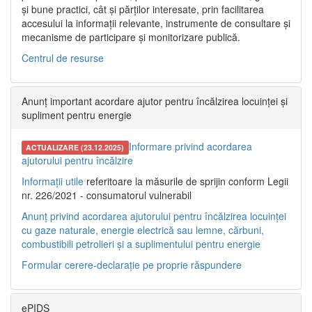
și bune practici, cât și părților interesate, prin facilitarea
accesului la informații relevante, instrumente de consultare și
mecanisme de participare și monitorizare publică.
Centrul de resurse
Anunț important acordare ajutor pentru încălzirea locuinței și
supliment pentru energie
Informare privind acordarea
ACTUALIZARE (23.12.2025)
ajutorului pentru încălzire
Informații utile
referitoare la măsurile de sprijin conform Legii
nr. 226/2021 - consumatorul vulnerabil
Anunț privind acordarea ajutorului pentru încălzirea locuinței
cu gaze naturale, energie electrică sau lemne, cărbuni,
combustibili petrolieri și a suplimentului pentru energie
Formular cerere-declarație pe proprie răspundere
ePIDS