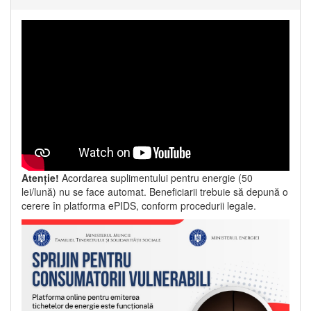
Atenție!
Acordarea suplimentului pentru energie (50
lei/lună) nu se face automat. Beneficiarii trebuie să depună o
cerere în platforma ePIDS, conform procedurii legale.