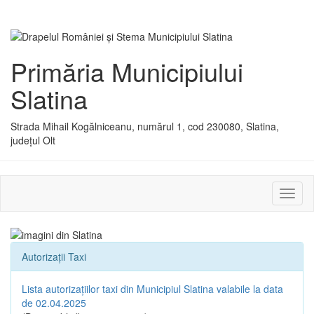
Primăria Municipiului
Slatina
Strada Mihail Kogălniceanu, numărul 1, cod 230080, Slatina,
județul Olt
Activ
sau
dezac
meniu
Autorizații Taxi
Lista autorizațiilor taxi din Municipiul Slatina valabile la data
de 02.04.2025