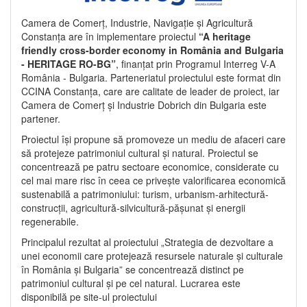
Camera de Comerț, Industrie, Navigație și Agricultură
Constanța are în implementare proiectul
“A heritage
friendly cross-border economy in România and Bulgaria
- HERITAGE RO-BG”
, finanțat prin Programul Interreg V-A
România - Bulgaria. Parteneriatul proiectului este format din
CCINA Constanța, care are calitate de leader de proiect, iar
Camera de Comerț și Industrie Dobrich din Bulgaria este
partener.
Proiectul își propune să promoveze un mediu de afaceri care
să protejeze patrimoniul cultural și natural. Proiectul se
concentrează pe patru sectoare economice, considerate cu
cel mai mare risc în ceea ce privește valorificarea economică
sustenabilă a patrimoniului: turism, urbanism-arhitectură-
construcții, agricultură-silvicultură-pășunat și energii
regenerabile.
Principalul rezultat al proiectului „Strategia de dezvoltare a
unei economii care protejează resursele naturale și culturale
în România și Bulgaria” se concentrează distinct pe
patrimoniul cultural și pe cel natural. Lucrarea este
disponibilă pe site-ul proiectului