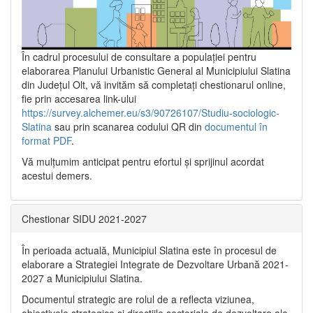
În cadrul procesului de consultare a populaţiei pentru
elaborarea Planului Urbanistic General al Municipiului Slatina
din Județul Olt, vă invităm să completați chestionarul online,
fie prin accesarea link-ului
https://survey.alchemer.eu/s3/90726107/Studiu-sociologic-
Slatina
sau prin scanarea codului QR din
documentul în
format PDF
.
Vă mulţumim anticipat pentru efortul şi sprijinul acordat
acestui demers.
Chestionar SIDU 2021-2027
În perioada actuală, Municipiul Slatina este în procesul de
elaborare a Strategiei Integrate de Dezvoltare Urbană 2021‐
2027 a Municipiului Slatina.
Documentul strategic are rolul de a reflecta viziunea,
obiectivele strategice și direcțiile sectoriale de dezvoltare ale