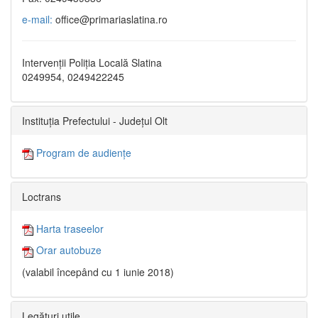
e-mail:
office@primariaslatina.ro
Intervenții Poliția Locală Slatina
0249954, 0249422245
Instituția Prefectului - Județul Olt
Program de audiențe
Loctrans
Harta traseelor
Orar autobuze
(valabil începând cu 1 iunie 2018)
Legături utile