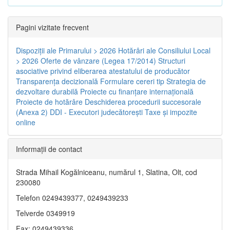
Pagini vizitate frecvent
Dispoziţii ale Primarului > 2026
Hotărâri ale Consiliului Local
> 2026
Oferte de vânzare (Legea 17/2014)
Structuri
asociative privind eliberarea atestatului de producător
Transparenţa decizională
Formulare cereri tip
Strategia de
dezvoltare durabilă
Proiecte cu finanţare internaţională
Proiecte de hotărâre
Deschiderea procedurii succesorale
(Anexa 2)
DDI - Executori judecătorești
Taxe şi impozite
online
Informaţii de contact
Strada Mihail Kogălniceanu, numărul 1, Slatina, Olt, cod
230080
Telefon 0249439377, 0249439233
Telverde 0349919
Fax: 0249439336