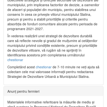
municipiului, prin implicarea factorilor de decizie, a oamenilor
de afaceri și populației din municipiu, pentru stabilirea unui
consens în ceea ce privește viitorul municipiului Slatina,
precum și pentru a stabili prioritățile și criteriile pentru
absorbția de fonduri comunitare alocate pentru perioada de
programare 2021-2027.
În vederea realizării unei strategii de dezvoltare durabilă
care să reflecte nevoile și gradul de mulțumire al cetățenilor
municipiului privind condițiile existente, precum și prioritățile
de dezvoltare viitoare, vă rugăm să ne sprijiniți în
identificarea acestora prin completarea următorului
chestionar
Completând acest
chestionar
de 7-10 minute ne veți ajuta să
colectam cele mai valoroase informații pentru redactarea
Strategiei de Dezvoltare Urbană a Municipiului Slatina.
Anunț pentru fermieri
Materialele informative referitoare la măsurile de mediu și
climă cuprinse în Programul Național de Dezvoltare Rurală