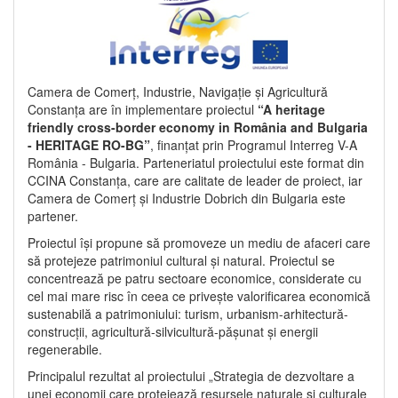
Camera de Comerț, Industrie, Navigație și Agricultură
Constanța are în implementare proiectul
“A heritage
friendly cross-border economy in România and Bulgaria
- HERITAGE RO-BG”
, finanțat prin Programul Interreg V-A
România - Bulgaria. Parteneriatul proiectului este format din
CCINA Constanța, care are calitate de leader de proiect, iar
Camera de Comerț și Industrie Dobrich din Bulgaria este
partener.
Proiectul își propune să promoveze un mediu de afaceri care
să protejeze patrimoniul cultural și natural. Proiectul se
concentrează pe patru sectoare economice, considerate cu
cel mai mare risc în ceea ce privește valorificarea economică
sustenabilă a patrimoniului: turism, urbanism-arhitectură-
construcții, agricultură-silvicultură-pășunat și energii
regenerabile.
Principalul rezultat al proiectului „Strategia de dezvoltare a
unei economii care protejează resursele naturale și culturale