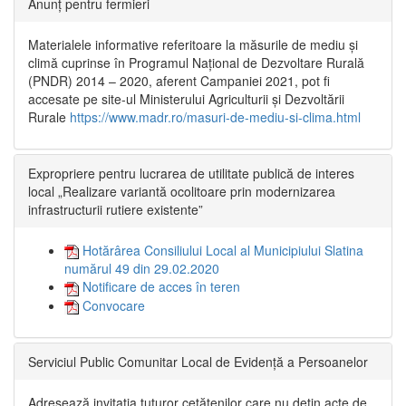
Anunț pentru fermieri
Materialele informative referitoare la măsurile de mediu și
climă cuprinse în Programul Național de Dezvoltare Rurală
(PNDR) 2014 – 2020, aferent Campaniei 2021, pot fi
accesate pe site-ul Ministerului Agriculturii și Dezvoltării
Rurale
https://www.madr.ro/masuri-de-mediu-si-clima.html
Expropriere pentru lucrarea de utilitate publică de interes
local „Realizare variantă ocolitoare prin modernizarea
infrastructurii rutiere existente”
Hotărârea Consiliului Local al Municipiului Slatina
numărul 49 din 29.02.2020
Notificare de acces în teren
Convocare
Serviciul Public Comunitar Local de Evidență a Persoanelor
Adresează invitația tuturor cetățenilor care nu dețin acte de