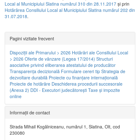
Local al Municipiului Slatina numărul 310 din 28.11.2017
și prin
Hotărârea Consiliului Local al Municipiului Slatina numărul 202 din
31.07.2018
.
Pagini vizitate frecvent
Dispoziţii ale Primarului > 2026
Hotărâri ale Consiliului Local
> 2026
Oferte de vânzare (Legea 17/2014)
Structuri
asociative privind eliberarea atestatului de producător
Transparenţa decizională
Formulare cereri tip
Strategia de
dezvoltare durabilă
Proiecte cu finanţare internaţională
Proiecte de hotărâre
Deschiderea procedurii succesorale
(Anexa 2)
DDI - Executori judecătorești
Taxe şi impozite
online
Informaţii de contact
Strada Mihail Kogălniceanu, numărul 1, Slatina, Olt, cod
230080