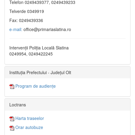
Telefon 0249439377, 0249439233
Telverde 0349919
Fax: 0249439336
e-mail:
office@primariaslatina.ro
Intervenții Poliția Locală Slatina
0249954, 0249422245
Instituția Prefectului - Județul Olt
Program de audiențe
Loctrans
Harta traseelor
Orar autobuze