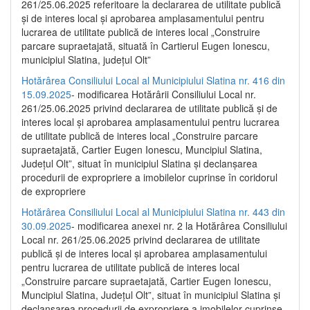
261/25.06.2025 referitoare la declararea de utilitate publică
și de interes local și aprobarea amplasamentului pentru
lucrarea de utilitate publică de interes local „Construire
parcare supraetajată, situată în Cartierul Eugen Ionescu,
municipiul Slatina, județul Olt”
Hotărârea Consiliului Local al Municipiului Slatina nr. 416 din
15.09.2025
- modificarea Hotărârii Consiliului Local nr.
261/25.06.2025 privind declararea de utilitate publică și de
interes local și aprobarea amplasamentului pentru lucrarea
de utilitate publică de interes local „Construire parcare
supraetajată, Cartier Eugen Ionescu, Muncipiul Slatina,
Județul Olt”, situat în municipiul Slatina și declanșarea
procedurii de expropriere a imobilelor cuprinse în coridorul
de expropriere
Hotărârea Consiliului Local al Municipiului Slatina nr. 443 din
30.09.2025
- modificarea anexei nr. 2 la Hotărârea Consiliului
Local nr. 261/25.06.2025 privind declararea de utilitate
publică şi de interes local şi aprobarea amplasamentului
pentru lucrarea de utilitate publică de interes local
„Construire parcare supraetajată, Cartier Eugen Ionescu,
Muncipiul Slatina, Judeţul Olt”, situat în municipiul Slatina şi
declanşarea procedurii de expropriere a imobilelor cuprinse