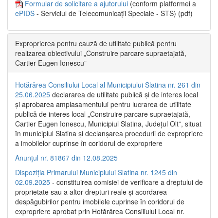
Formular de solicitare a ajutorului
(conform platformei a
ePIDS
- Serviciul de Telecomunicații Speciale - STS) (pdf)
Exproprierea pentru cauză de utilitate publică pentru
realizarea obiectivului „Construire parcare supraetajată,
Cartier Eugen Ionescu”
Hotărârea Consiliului Local al Municipiului Slatina nr. 261 din
25.06.2025
declararea de utilitate publică și de interes local
și aprobarea amplasamentului pentru lucrarea de utilitate
publică de interes local „Construire parcare supraetajată,
Cartier Eugen Ionescu, Municipiul Slatina, Județul Olt”, situat
în municipiul Slatina și declanșarea procedurii de expropriere
a imobilelor cuprinse în coridorul de expropriere
Anunțul nr. 81867 din 12.08.2025
Dispoziția Primarului Municipiului Slatina nr. 1245 din
02.09.2025
- constituirea comisiei de verificare a dreptului de
proprietate sau a altor drepturi reale și acordarea
despăgubirilor pentru imobilele cuprinse în coridorul de
expropriere aprobat prin Hotărârea Consiliului Local nr.