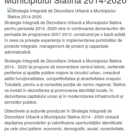
Strategia Integrată de Dezvoltare Urbană a Municipiului Slatina
pentru perioada 2014 -2020 vine în continuarea demersurilor din
perioada de programare 2007-2013, construind pe o bază solidă
în ceea ce priveşte experienţa în implementarea portofoliilor de
proiecte integrate, management de proiect și capacitate
administrativă.
Strategia Integrată de Dezvoltare Urbană a Municipiului Slatina
2014 - 2020 își propune să reconecteze centrul istoric, cartierele
periferice şi spaţiile publice majore la circuitul urban, crescând
astfel funcţionalitatea, competitivitatea şi atractivitatea oraşului.
Totodată, pentru a-şi consolida poziţia de centru regional, Slatina
va investi în dezvoltarea şi promovarea identităţii locale, în
dezvoltarea capitalului uman şi în modernizarea infrastructurii şi
serviciilor publice.
Obiectivele şi acţiunile prevăzute în Strategia Integrată de
Dezvoltare Urbană a Municipiului Slatina 2014 - 2020 vizează
depășirea provocărilor şi valorificarea oportunităţilor identificate
pe cele cinci paliere: economic, demografic, social, conectivitate,