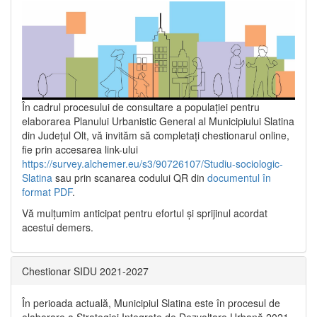
În cadrul procesului de consultare a populaţiei pentru
elaborarea Planului Urbanistic General al Municipiului Slatina
din Județul Olt, vă invităm să completați chestionarul online,
fie prin accesarea link-ului
https://survey.alchemer.eu/s3/90726107/Studiu-sociologic-
Slatina
sau prin scanarea codului QR din
documentul în
format PDF
.
Vă mulţumim anticipat pentru efortul şi sprijinul acordat
acestui demers.
Chestionar SIDU 2021-2027
În perioada actuală, Municipiul Slatina este în procesul de
elaborare a Strategiei Integrate de Dezvoltare Urbană 2021‐