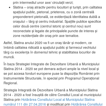
prin intermediul unor axe/ circulații verzi;
Slatina – oraş atractiv pentru locuitori şi turişti, prin calitatea
spaţiului public, pietonal, prietenos, cu o zonă centrală
preponderent pietonală, ce evidenţiază identitatea dublă a
oraşului – târg şi centru industrial. Spaţiile publice specifice
celor două centre (centrul istoric şi centrul nou) sunt
reconectate şi legate de principalele puncte de interes şi
zone rezidenţiale din oraş prin axe tematice.
Astfel, Slatina anului 2020 va fi un oraş tânăr şi modern, ce
îmbină calitatea ridicată a spaţiului public şi farmecul vechiului
târg cu excelenţa în domeniul tehnic şi stabilitatea locurilor de
muncă.
În baza Strategiei Integrate de Dezvoltare Urbană a Municipiului
Slatina 2014 - 2020 se pot demara acţiuni ample la nivel local şi
se pot accesa fonduri europene puse la dispoziţia României prin
Instrumentele Structurale, în special prin Programul Operațional
Regional.
Strategia Integrată de Dezvoltare Urbană a Municipiului Slatina
2014 - 2020 a fost însuşită de către Consiliul Local al municipiului
Slatina prin
Hotărârea Consiliului Local al Municipiului Slatina
numărul 111 din 27.04.2016
și modificat prin
Hotărârea Consiliului