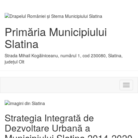
Primăria Municipiului
Slatina
Strada Mihail Kogălniceanu, numărul 1, cod 230080, Slatina,
județul Olt
Activ
sau
dezac
meniu
Strategia Integrată de
Dezvoltare Urbană a
Municipiului Slatina 2014-2020