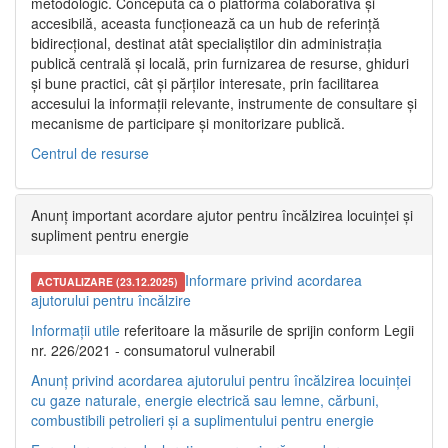
metodologic. Concepută ca o platformă colaborativă și
accesibilă, aceasta funcționează ca un hub de referință
bidirecțional, destinat atât specialiștilor din administrația
publică centrală și locală, prin furnizarea de resurse, ghiduri
și bune practici, cât și părților interesate, prin facilitarea
accesului la informații relevante, instrumente de consultare și
mecanisme de participare și monitorizare publică.
Centrul de resurse
Anunț important acordare ajutor pentru încălzirea locuinței și
supliment pentru energie
Informare privind acordarea
ACTUALIZARE (23.12.2025)
ajutorului pentru încălzire
Informații utile
referitoare la măsurile de sprijin conform Legii
nr. 226/2021 - consumatorul vulnerabil
Anunț privind acordarea ajutorului pentru încălzirea locuinței
cu gaze naturale, energie electrică sau lemne, cărbuni,
combustibili petrolieri și a suplimentului pentru energie