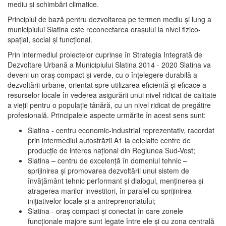
mediu şi schimbări climatice.
Principiul de bază pentru dezvoltarea pe termen mediu şi lung a
municipiului Slatina este reconectarea oraşului la nivel fizico-
spaţial, social şi funcţional.
Prin intermediul proiectelor cuprinse în Strategia Integrată de
Dezvoltare Urbană a Municipiului Slatina 2014 - 2020 Slatina va
deveni un oraş compact şi verde, cu o înţelegere durabilă a
dezvoltării urbane, orientat spre utilizarea eficientă şi eficace a
resurselor locale în vederea asigurării unui nivel ridicat de calitate
a vieţii pentru o populaţie tânără, cu un nivel ridicat de pregătire
profesională. Principalele aspecte urmărite în acest sens sunt:
Slatina - centru economic-industrial reprezentativ, racordat
prin intermediul autostrăzii A1 la celelalte centre de
producţie de interes naţional din Regiunea Sud-Vest;
Slatina – centru de excelenţă în domeniul tehnic –
sprijinirea şi promovarea dezvoltării unui sistem de
învăţământ tehnic performant şi dialogul, menţinerea şi
atragerea marilor investitori, în paralel cu sprijinirea
iniţiativelor locale şi a antreprenoriatului;
Slatina - oraş compact şi conectat în care zonele
funcţionale majore sunt legate între ele şi cu zona centrală