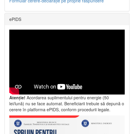
Formular cerere-declarație pe proprie răspundere
ePIDS
Atenție!
Acordarea suplimentului pentru energie (50
lei/lună) nu se face automat. Beneficiarii trebuie să depună o
cerere în platforma ePIDS, conform procedurii legale.