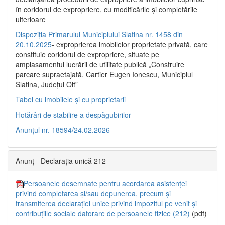
în coridorul de expropriere, cu modificările şi completările
ulterioare
Dispoziția Primarului Municipiului Slatina nr. 1458 din
20.10.2025
- exproprierea imobilelor proprietate privată, care
constituie coridorul de expropriere, situate pe
amplasamentul lucrării de utilitate publică „Construire
parcare supraetajată, Cartier Eugen Ionescu, Municipiul
Slatina, Județul Olt”
Tabel cu imobilele și cu proprietarii
Hotărâri de stabilire a despăgubirilor
Anunțul nr. 18594/24.02.2026
Anunț - Declarația unică 212
Persoanele desemnate pentru acordarea asistenței
privind completarea și/sau depunerea, precum și
transmiterea declarației unice privind impozitul pe venit și
contribuțiile sociale datorare de persoanele fizice (212)
(pdf)