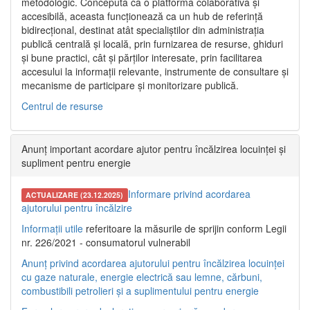
metodologic. Concepută ca o platformă colaborativă și
accesibilă, aceasta funcționează ca un hub de referință
bidirecțional, destinat atât specialiștilor din administrația
publică centrală și locală, prin furnizarea de resurse, ghiduri
și bune practici, cât și părților interesate, prin facilitarea
accesului la informații relevante, instrumente de consultare și
mecanisme de participare și monitorizare publică.
Centrul de resurse
Anunț important acordare ajutor pentru încălzirea locuinței și
supliment pentru energie
Informare privind acordarea
ACTUALIZARE (23.12.2025)
ajutorului pentru încălzire
Informații utile
referitoare la măsurile de sprijin conform Legii
nr. 226/2021 - consumatorul vulnerabil
Anunț privind acordarea ajutorului pentru încălzirea locuinței
cu gaze naturale, energie electrică sau lemne, cărbuni,
combustibili petrolieri și a suplimentului pentru energie