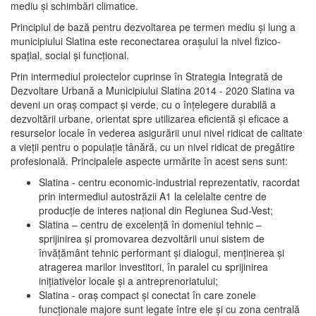
mediu şi schimbări climatice.
Principiul de bază pentru dezvoltarea pe termen mediu şi lung a
municipiului Slatina este reconectarea oraşului la nivel fizico-
spaţial, social şi funcţional.
Prin intermediul proiectelor cuprinse în Strategia Integrată de
Dezvoltare Urbană a Municipiului Slatina 2014 - 2020 Slatina va
deveni un oraş compact şi verde, cu o înţelegere durabilă a
dezvoltării urbane, orientat spre utilizarea eficientă şi eficace a
resurselor locale în vederea asigurării unui nivel ridicat de calitate
a vieţii pentru o populaţie tânără, cu un nivel ridicat de pregătire
profesională. Principalele aspecte urmărite în acest sens sunt:
Slatina - centru economic-industrial reprezentativ, racordat
prin intermediul autostrăzii A1 la celelalte centre de
producţie de interes naţional din Regiunea Sud-Vest;
Slatina – centru de excelenţă în domeniul tehnic –
sprijinirea şi promovarea dezvoltării unui sistem de
învăţământ tehnic performant şi dialogul, menţinerea şi
atragerea marilor investitori, în paralel cu sprijinirea
iniţiativelor locale şi a antreprenoriatului;
Slatina - oraş compact şi conectat în care zonele
funcţionale majore sunt legate între ele şi cu zona centrală