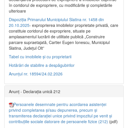
în coridorul de expropriere, cu modificările şi completările
ulterioare
Dispoziția Primarului Municipiului Slatina nr. 1458 din
20.10.2025
- exproprierea imobilelor proprietate privată, care
constituie coridorul de expropriere, situate pe
amplasamentul lucrării de utilitate publică „Construire
parcare supraetajată, Cartier Eugen Ionescu, Municipiul
Slatina, Județul Olt”
Tabel cu imobilele și cu proprietarii
Hotărâri de stabilire a despăgubirilor
Anunțul nr. 18594/24.02.2026
Anunț - Declarația unică 212
Persoanele desemnate pentru acordarea asistenței
privind completarea și/sau depunerea, precum și
transmiterea declarației unice privind impozitul pe venit și
contribuțiile sociale datorare de persoanele fizice (212)
(pdf)