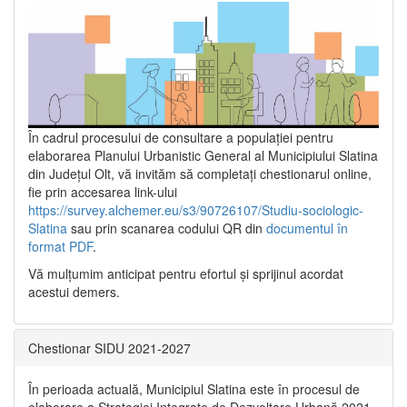
În cadrul procesului de consultare a populaţiei pentru
elaborarea Planului Urbanistic General al Municipiului Slatina
din Județul Olt, vă invităm să completați chestionarul online,
fie prin accesarea link-ului
https://survey.alchemer.eu/s3/90726107/Studiu-sociologic-
Slatina
sau prin scanarea codului QR din
documentul în
format PDF
.
Vă mulţumim anticipat pentru efortul şi sprijinul acordat
acestui demers.
Chestionar SIDU 2021-2027
În perioada actuală, Municipiul Slatina este în procesul de
elaborare a Strategiei Integrate de Dezvoltare Urbană 2021‐