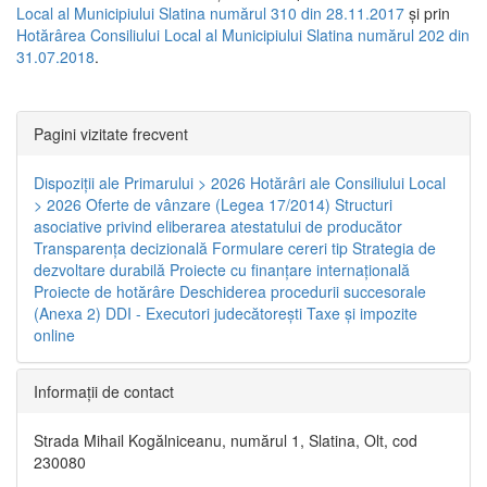
Local al Municipiului Slatina numărul 310 din 28.11.2017
și prin
Hotărârea Consiliului Local al Municipiului Slatina numărul 202 din
31.07.2018
.
Pagini vizitate frecvent
Dispoziţii ale Primarului > 2026
Hotărâri ale Consiliului Local
> 2026
Oferte de vânzare (Legea 17/2014)
Structuri
asociative privind eliberarea atestatului de producător
Transparenţa decizională
Formulare cereri tip
Strategia de
dezvoltare durabilă
Proiecte cu finanţare internaţională
Proiecte de hotărâre
Deschiderea procedurii succesorale
(Anexa 2)
DDI - Executori judecătorești
Taxe şi impozite
online
Informaţii de contact
Strada Mihail Kogălniceanu, numărul 1, Slatina, Olt, cod
230080