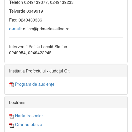
Telefon 0249439377, 0249439233
Telverde 0349919
Fax: 0249439336
e-mail:
office@primariaslatina.ro
Intervenții Poliția Locală Slatina
0249954, 0249422245
Instituția Prefectului - Județul Olt
Program de audiențe
Loctrans
Harta traseelor
Orar autobuze