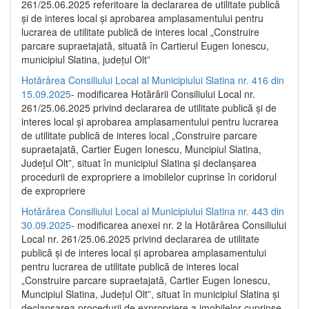
261/25.06.2025 referitoare la declararea de utilitate publică
și de interes local și aprobarea amplasamentului pentru
lucrarea de utilitate publică de interes local „Construire
parcare supraetajată, situată în Cartierul Eugen Ionescu,
municipiul Slatina, județul Olt”
Hotărârea Consiliului Local al Municipiului Slatina nr. 416 din
15.09.2025
- modificarea Hotărârii Consiliului Local nr.
261/25.06.2025 privind declararea de utilitate publică și de
interes local și aprobarea amplasamentului pentru lucrarea
de utilitate publică de interes local „Construire parcare
supraetajată, Cartier Eugen Ionescu, Muncipiul Slatina,
Județul Olt”, situat în municipiul Slatina și declanșarea
procedurii de expropriere a imobilelor cuprinse în coridorul
de expropriere
Hotărârea Consiliului Local al Municipiului Slatina nr. 443 din
30.09.2025
- modificarea anexei nr. 2 la Hotărârea Consiliului
Local nr. 261/25.06.2025 privind declararea de utilitate
publică şi de interes local şi aprobarea amplasamentului
pentru lucrarea de utilitate publică de interes local
„Construire parcare supraetajată, Cartier Eugen Ionescu,
Muncipiul Slatina, Judeţul Olt”, situat în municipiul Slatina şi
declanşarea procedurii de expropriere a imobilelor cuprinse