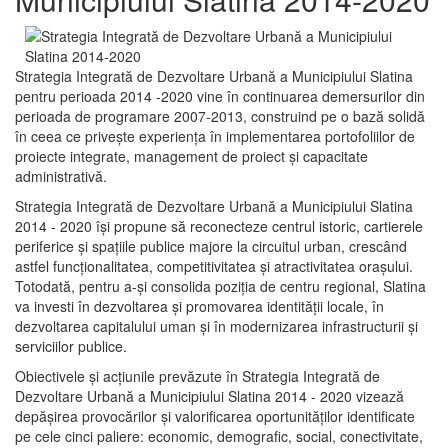
Strategia Integrată de Dezvoltare Urbană a Municipiului Slatina
pentru perioada 2014 -2020 vine în continuarea demersurilor din
perioada de programare 2007-2013, construind pe o bază solidă
în ceea ce priveşte experienţa în implementarea portofoliilor de
proiecte integrate, management de proiect și capacitate
administrativă.
Strategia Integrată de Dezvoltare Urbană a Municipiului Slatina
2014 - 2020 își propune să reconecteze centrul istoric, cartierele
periferice şi spaţiile publice majore la circuitul urban, crescând
astfel funcţionalitatea, competitivitatea şi atractivitatea oraşului.
Totodată, pentru a-şi consolida poziţia de centru regional, Slatina
va investi în dezvoltarea şi promovarea identităţii locale, în
dezvoltarea capitalului uman şi în modernizarea infrastructurii şi
serviciilor publice.
Obiectivele şi acţiunile prevăzute în Strategia Integrată de
Dezvoltare Urbană a Municipiului Slatina 2014 - 2020 vizează
depășirea provocărilor şi valorificarea oportunităţilor identificate
pe cele cinci paliere: economic, demografic, social, conectivitate,