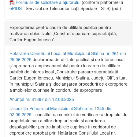
Formular de solicitare a ajutorului
(conform platformei a
ePIDS
- Serviciul de Telecomunicații Speciale - STS) (pdf)
Exproprierea pentru cauză de utilitate publică pentru
realizarea obiectivului „Construire parcare supraetajată,
Cartier Eugen Ionescu”
Hotărârea Consiliului Local al Municipiului Slatina nr. 261 din
25.06.2025
declararea de utilitate publică și de interes local
și aprobarea amplasamentului pentru lucrarea de utilitate
publică de interes local „Construire parcare supraetajată,
Cartier Eugen Ionescu, Municipiul Slatina, Județul Olt”, situat
în municipiul Slatina și declanșarea procedurii de expropriere
a imobilelor cuprinse în coridorul de expropriere
Anunțul nr. 81867 din 12.08.2025
Dispoziția Primarului Municipiului Slatina nr. 1245 din
02.09.2025
- constituirea comisiei de verificare a dreptului de
proprietate sau a altor drepturi reale și acordarea
despăgubirilor pentru imobilele cuprinse în coridorul de
expropriere aprobat prin Hotărârea Consiliului Local nr.