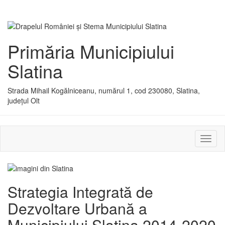
Primăria Municipiului
Slatina
Strada Mihail Kogălniceanu, numărul 1, cod 230080, Slatina,
județul Olt
Activ
sau
dezac
meniu
Strategia Integrată de
Dezvoltare Urbană a
Municipiului Slatina 2014-2020