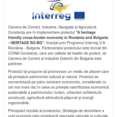
Camera de Comerț, Industrie, Navigație și Agricultură
Constanța are în implementare proiectul
“A heritage
friendly cross-border economy in România and Bulgaria
- HERITAGE RO-BG”
, finanțat prin Programul Interreg V-A
România - Bulgaria. Parteneriatul proiectului este format din
CCINA Constanța, care are calitate de leader de proiect, iar
Camera de Comerț și Industrie Dobrich din Bulgaria este
partener.
Proiectul își propune să promoveze un mediu de afaceri care
să protejeze patrimoniul cultural și natural. Proiectul se
concentrează pe patru sectoare economice, considerate cu
cel mai mare risc în ceea ce privește valorificarea economică
sustenabilă a patrimoniului: turism, urbanism-arhitectură-
construcții, agricultură-silvicultură-pășunat și energii
regenerabile.
Principalul rezultat al proiectului „Strategia de dezvoltare a
unei economii care protejează resursele naturale și culturale