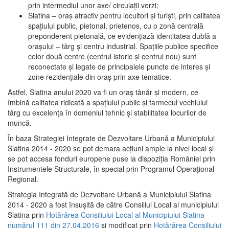
prin intermediul unor axe/ circulații verzi;
Slatina – oraş atractiv pentru locuitori şi turişti, prin calitatea
spaţiului public, pietonal, prietenos, cu o zonă centrală
preponderent pietonală, ce evidenţiază identitatea dublă a
oraşului – târg şi centru industrial. Spaţiile publice specifice
celor două centre (centrul istoric şi centrul nou) sunt
reconectate şi legate de principalele puncte de interes şi
zone rezidenţiale din oraş prin axe tematice.
Astfel, Slatina anului 2020 va fi un oraş tânăr şi modern, ce
îmbină calitatea ridicată a spaţiului public şi farmecul vechiului
târg cu excelenţa în domeniul tehnic şi stabilitatea locurilor de
muncă.
În baza Strategiei Integrate de Dezvoltare Urbană a Municipiului
Slatina 2014 - 2020 se pot demara acţiuni ample la nivel local şi
se pot accesa fonduri europene puse la dispoziţia României prin
Instrumentele Structurale, în special prin Programul Operațional
Regional.
Strategia Integrată de Dezvoltare Urbană a Municipiului Slatina
2014 - 2020 a fost însuşită de către Consiliul Local al municipiului
Slatina prin
Hotărârea Consiliului Local al Municipiului Slatina
numărul 111 din 27.04.2016
și modificat prin
Hotărârea Consiliului