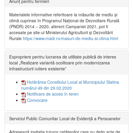
Anunț pentru fermieri
Materialele informative referitoare la măsurile de mediu și
climă cuprinse în Programul Național de Dezvoltare Rurală
(PNDR) 2014 – 2020, aferent Campaniei 2021, pot fi
accesate pe site-ul Ministerului Agriculturii și Dezvoltării
Rurale
https://www.madr.ro/masuri-de-mediu-si-clima.html
Expropriere pentru lucrarea de utilitate publică de interes
local „Realizare variantă ocolitoare prin modernizarea
infrastructurii rutiere existente”
Hotărârea Consiliului Local al Municipiului Slatina
numărul 49 din 29.02.2020
Notificare de acces în teren
Convocare
Serviciul Public Comunitar Local de Evidență a Persoanelor
Adresează invitația tuturor cetățenilor care nu dețin acte de