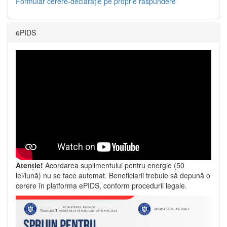
Formular cerere-declarație pe proprie răspundere
ePIDS
Atenție!
Acordarea suplimentului pentru energie (50
lei/lună) nu se face automat. Beneficiarii trebuie să depună o
cerere în platforma ePIDS, conform procedurii legale.