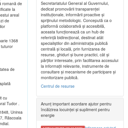
Secretariatului General al Guvernului,
ică romană de
dedicat promovării transparenței
ficate la
instituționale, informării proactive și
cestui areal
sprijinului metodologic. Concepută ca o
ezi de
platformă colaborativă și accesibilă,
lor
aceasta funcționează ca un hub de
referință bidirecțional, destinat atât
uarie 1368
specialiștilor din administrația publică
 tuturor
centrală și locală, prin furnizarea de
resurse, ghiduri și bune practici, cât și
părților interesate, prin facilitarea accesului
la informații relevante, instrumente de
etatea de
consultare și mecanisme de participare și
monitorizare publică.
ăsplată
Centrul de resurse
it cu
ural Tudor .
Anunț important acordare ajutor pentru
încălzirea locuinței și supliment pentru
 1848, Unirea
energie
77, Răscoala
ndial.