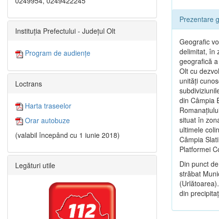
0249954, 0249422245
Prezentare g
Instituția Prefectului - Județul Olt
Geografic vor
delimitat, î
Program de audiențe
geografică a 
Olt cu dezvol
unităţi cunos
Loctrans
subdiviziunil
din Câmpia B
Harta traseelor
Romanaţiului
situat în zon
Orar autobuze
ultimele coli
(valabil începând cu 1 iunie 2018)
Câmpia Slatin
Platformei 
Din punct de
Legături utile
străbat Munic
(Urlătoarea).
din precipitaţi