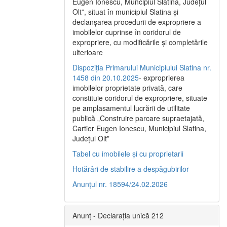
Eugen Ionescu, Muncipiul Slatina, Judeţul
Olt”, situat în municipiul Slatina şi
declanşarea procedurii de expropriere a
imobilelor cuprinse în coridorul de
expropriere, cu modificările şi completările
ulterioare
Dispoziția Primarului Municipiului Slatina nr.
1458 din 20.10.2025
- exproprierea
imobilelor proprietate privată, care
constituie coridorul de expropriere, situate
pe amplasamentul lucrării de utilitate
publică „Construire parcare supraetajată,
Cartier Eugen Ionescu, Municipiul Slatina,
Județul Olt”
Tabel cu imobilele și cu proprietarii
Hotărâri de stabilire a despăgubirilor
Anunțul nr. 18594/24.02.2026
Anunț - Declarația unică 212