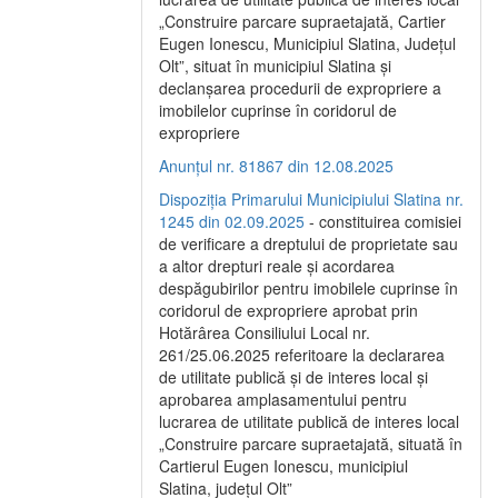
„Construire parcare supraetajată, Cartier
Eugen Ionescu, Municipiul Slatina, Județul
Olt”, situat în municipiul Slatina și
declanșarea procedurii de expropriere a
imobilelor cuprinse în coridorul de
expropriere
Anunțul nr. 81867 din 12.08.2025
Dispoziția Primarului Municipiului Slatina nr.
1245 din 02.09.2025
- constituirea comisiei
de verificare a dreptului de proprietate sau
a altor drepturi reale și acordarea
despăgubirilor pentru imobilele cuprinse în
coridorul de expropriere aprobat prin
Hotărârea Consiliului Local nr.
261/25.06.2025 referitoare la declararea
de utilitate publică și de interes local și
aprobarea amplasamentului pentru
lucrarea de utilitate publică de interes local
„Construire parcare supraetajată, situată în
Cartierul Eugen Ionescu, municipiul
Slatina, județul Olt”