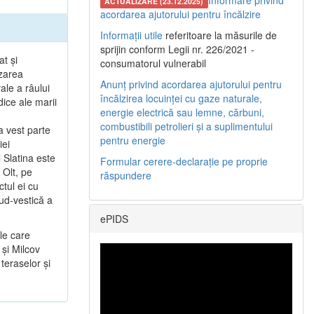
Informare privind
ACTUALIZARE (23.12.2025)
acordarea ajutorului pentru încălzire
Informații utile
referitoare la măsurile de
sprijin conform Legii nr. 226/2021 -
at şi
consumatorul vulnerabil
ezarea
Anunț privind acordarea ajutorului pentru
ale a râului
încălzirea locuinței cu gaze naturale,
dice ale marii
energie electrică sau lemne, cărbuni,
combustibili petrolieri și a suplimentului
a vest parte
pentru energie
iei
 Slatina este
Formular cerere-declarație pe proprie
 Olt, pe
răspundere
tul ei cu
sud-vestică a
ePIDS
le care
 şi Milcov
teraselor şi