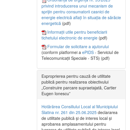
privind introducerea unui mecanism de
sprijin pentru consumatorii casnici de
energie electrică aflați în situația de sărăcie
energetică
(pdf)
Informații utile pentru beneficiarii
tichetului electronic de energie
(pdf)
Formular de solicitare a ajutorului
(conform platformei a
ePIDS
- Serviciul de
Telecomunicații Speciale - STS) (pdf)
Exproprierea pentru cauză de utilitate
publică pentru realizarea obiectivului
„Construire parcare supraetajată, Cartier
Eugen Ionescu”
Hotărârea Consiliului Local al Municipiului
Slatina nr. 261 din 25.06.2025
declararea
de utilitate publică și de interes local și
aprobarea amplasamentului pentru
lucrarea de utilitate publică de interes local