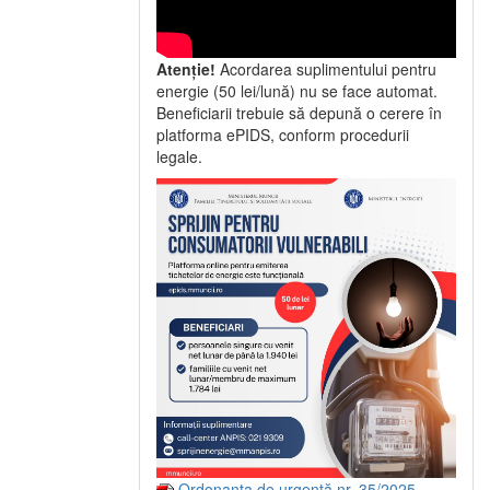
Atenție!
Acordarea suplimentului pentru
energie (50 lei/lună) nu se face automat.
Beneficiarii trebuie să depună o cerere în
platforma ePIDS, conform procedurii
legale.
Ordonanța de urgență nr. 35/2025