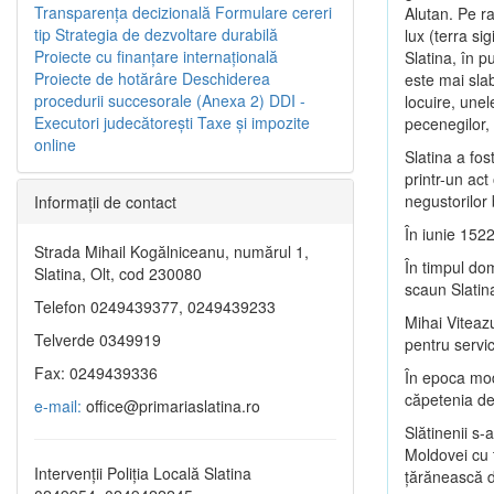
Transparenţa decizională
Formulare cereri
Alutan. Pe r
tip
Strategia de dezvoltare durabilă
lux (terra si
Proiecte cu finanţare internaţională
Slatina, în p
Proiecte de hotărâre
Deschiderea
este mai slab
procedurii succesorale (Anexa 2)
DDI -
locuire, unel
Executori judecătorești
Taxe şi impozite
pecenegilor, 
online
Slatina a fo
printr-un act
negustorilor
Informaţii de contact
În iunie 1522
Strada Mihail Kogălniceanu, numărul 1,
În timpul do
Slatina, Olt, cod 230080
scaun Slatin
Telefon 0249439377, 0249439233
Mihai Viteazu
Telverde 0349919
pentru servic
Fax: 0249439336
În epoca mode
căpetenia de 
e-mail:
office@primariaslatina.ro
Slătinenii s-
Moldovei cu
Intervenții Poliția Locală Slatina
ţărănească d