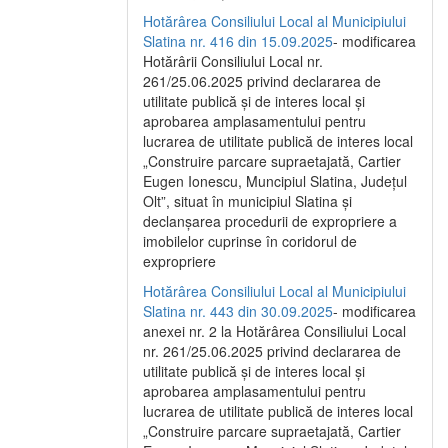
Hotărârea Consiliului Local al Municipiului
Slatina nr. 416 din 15.09.2025
- modificarea
Hotărârii Consiliului Local nr.
261/25.06.2025 privind declararea de
utilitate publică și de interes local și
aprobarea amplasamentului pentru
lucrarea de utilitate publică de interes local
„Construire parcare supraetajată, Cartier
Eugen Ionescu, Muncipiul Slatina, Județul
Olt”, situat în municipiul Slatina și
declanșarea procedurii de expropriere a
imobilelor cuprinse în coridorul de
expropriere
Hotărârea Consiliului Local al Municipiului
Slatina nr. 443 din 30.09.2025
- modificarea
anexei nr. 2 la Hotărârea Consiliului Local
nr. 261/25.06.2025 privind declararea de
utilitate publică şi de interes local şi
aprobarea amplasamentului pentru
lucrarea de utilitate publică de interes local
„Construire parcare supraetajată, Cartier