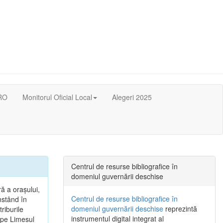
RO
Monitorul Oficial Local
Alegeri 2025
Centrul de resurse bibliografice în
domeniul guvernării deschise
ă a oraşului,
Centrul de resurse bibliografice în
nstând în
domeniul guvernării deschise
reprezintă
riburile
instrumentul digital integrat al
, pe Limesul