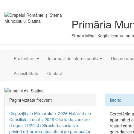
Primăria Muni
Strada Mihail Kogălniceanu, numă
Prezentare
Informații de interes public
Despre ora
Accesibilitate
Contact
Pagini vizitate frecvent
Istoric
Dispoziţii ale Primarului > 2026
Hotărâri ale
Cercetările 
Consiliului Local > 2026
Oferte de vânzare
aparţinând cu
(Legea 17/2014)
Structuri asociative
resturi ceram
privind eliberarea atestatului de producător
geto-dacice d