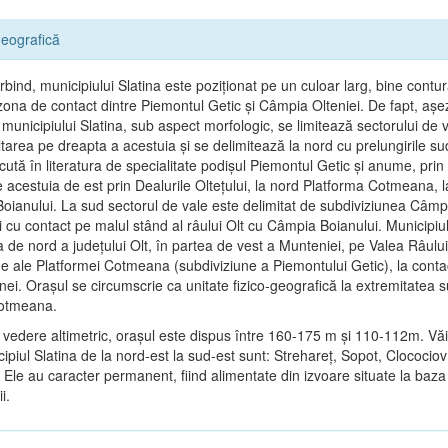
eografică
bind, municipiului Slatina este poziţionat pe un culoar larg, bine contur
n zona de contact dintre Piemontul Getic şi Câmpia Olteniei. De fapt, aş
municipiului Slatina, sub aspect morfologic, se limitează sectorului de v
tarea pe dreapta a acestuia şi se delimitează la nord cu prelungirile su
cută în literatura de specialitate podişul Piemontul Getic şi anume, prin
e acestuia de est prin Dealurile Olteţului, la nord Platforma Cotmeana, l
oianului. La sud sectorul de vale este delimitat de subdiviziunea Câmp
 cu contact pe malul stând al râului Olt cu Câmpia Boianului. Municipiul
a de nord a judeţului Olt, în partea de vest a Munteniei, pe Valea Râului
ne ale Platformei Cotmeana (subdiviziune a Piemontului Getic), la contac
ei. Oraşul se circumscrie ca unitate fizico-geografică la extremitatea 
Cotmeana.
 vedere altimetric, oraşul este dispus între 160-175 m şi 110-112m. Văi
ipiul Slatina de la nord-est la sud-est sunt: Strehareţ, Sopot, Clocociov
 Ele au caracter permanent, fiind alimentate din izvoare situate la baza 
i.