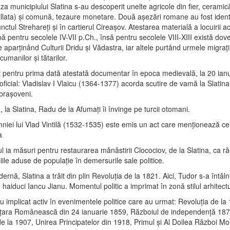
aza municipiului Slatina s-au descoperit unelte agricole din fier, ceram
gillata) şi comună, tezaure monetare. Două aşezări romane au fost identi
unctul Strehareţi şi în cartierul Cireaşov. Atestarea materială a locuirii a
ă pentru secolele IV-VII p.Ch., însă pentru secolele VIII-XIII există dov
e aparţinând Culturii Dridu şi Vădastra, iar altele purtând urmele migraţii
cumanilor şi tătarilor.
st pentru prima dată atestată documentar în epoca medievală, la 20 ian
 oficial: Vladislav I Vlaicu (1364-1377) acorda scutire de vamă la Slatina
 braşoveni.
, la Slatina, Radu de la Afumaţi îi învinge pe turcii otomani.
mniei lui Vlad Vintilă (1532-1535) este emis un act care menţionează c
a
l ia măsuri pentru restaurarea mănăstirii Clocociov, de la Slatina, ca r
iile aduse de populaţie în demersurile sale politice.
rnă, Slatina a trăit din plin Revoluţia de la 1821. Aici, Tudor s-a întâln
haiduci Iancu Jianu. Momentul politic a imprimat în zonă stilul arhitect
au implicat activ în evenimentele politice care au urmat: Revoluţia de la
 ţara Românească din 24 ianuarie 1859, Războiul de independenţă 18
e la 1907, Unirea Principatelor din 1918, Primul şi Al Doilea Război Mo