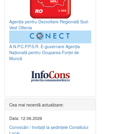
Agenția pentru Dezvoltare Regională Sud-
Vest Oltenia
A.N.P.C.P.P.S.R.
E-guvernare
Agenția
Națională pentru Ocuparea Forței de
Muncă
Cea mai recentă actualizare:
Data: 12.06.2026
Convocări / Invitaţii la şedinţele Consiliului
Local