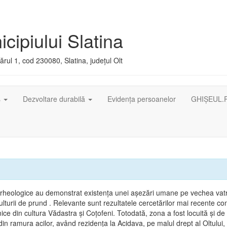
cipiului Slatina
rul 1, cod 230080, Slatina, județul Olt
ș
Dezvoltare durabilă
Evidența persoanelor
GHIȘEUL.
arheologice au demonstrat existenţa unei aşezări umane pe vechea vatr
lturii de prund . Relevante sunt rezultatele cercetărilor mai recente co
ice din cultura Vădastra şi Coţofeni. Totodată, zona a fost locuită şi de t
in ramura acilor, având rezidenţa la Acidava, pe malul drept al Oltului