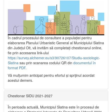
În cadrul procesului de consultare a populaţiei pentru
elaborarea Planului Urbanistic General al Municipiului Slatina
din Județul Olt, vă invităm să completați chestionarul online,
fie prin accesarea link-ului
https://survey.alchemer.eu/s3/90726107/Studiu-sociologic-
Slatina
sau prin scanarea codului QR din
documentul în
format PDF
.
Vă mulţumim anticipat pentru efortul şi sprijinul acordat
acestui demers.
Chestionar SIDU 2021-2027
În perioada actuală, Municipiul Slatina este în procesul de
elaborare a Strategiei Integrate de Dezvoltare Urbană 2021‐