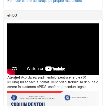
Formular cerere-declarație pe proprie răspundere
ePIDS
Atenție!
Acordarea suplimentului pentru energie (50
lei/lună) nu se face automat. Beneficiarii trebuie să depună o
cerere în platforma ePIDS, conform procedurii legale.