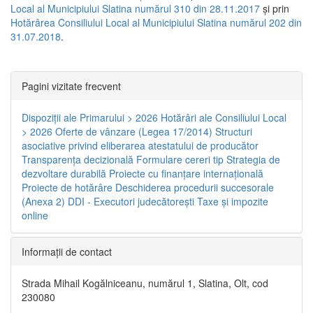
Local al Municipiului Slatina numărul 310 din 28.11.2017
și prin
Hotărârea Consiliului Local al Municipiului Slatina numărul 202 din
31.07.2018
.
Pagini vizitate frecvent
Dispoziţii ale Primarului > 2026
Hotărâri ale Consiliului Local
> 2026
Oferte de vânzare (Legea 17/2014)
Structuri
asociative privind eliberarea atestatului de producător
Transparenţa decizională
Formulare cereri tip
Strategia de
dezvoltare durabilă
Proiecte cu finanţare internaţională
Proiecte de hotărâre
Deschiderea procedurii succesorale
(Anexa 2)
DDI - Executori judecătorești
Taxe şi impozite
online
Informaţii de contact
Strada Mihail Kogălniceanu, numărul 1, Slatina, Olt, cod
230080