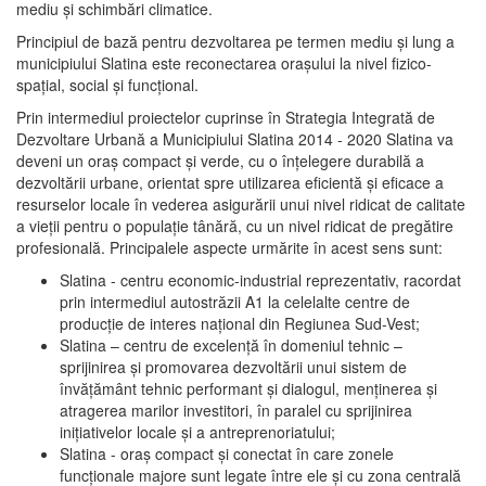
mediu şi schimbări climatice.
Principiul de bază pentru dezvoltarea pe termen mediu şi lung a
municipiului Slatina este reconectarea oraşului la nivel fizico-
spaţial, social şi funcţional.
Prin intermediul proiectelor cuprinse în Strategia Integrată de
Dezvoltare Urbană a Municipiului Slatina 2014 - 2020 Slatina va
deveni un oraş compact şi verde, cu o înţelegere durabilă a
dezvoltării urbane, orientat spre utilizarea eficientă şi eficace a
resurselor locale în vederea asigurării unui nivel ridicat de calitate
a vieţii pentru o populaţie tânără, cu un nivel ridicat de pregătire
profesională. Principalele aspecte urmărite în acest sens sunt:
Slatina - centru economic-industrial reprezentativ, racordat
prin intermediul autostrăzii A1 la celelalte centre de
producţie de interes naţional din Regiunea Sud-Vest;
Slatina – centru de excelenţă în domeniul tehnic –
sprijinirea şi promovarea dezvoltării unui sistem de
învăţământ tehnic performant şi dialogul, menţinerea şi
atragerea marilor investitori, în paralel cu sprijinirea
iniţiativelor locale şi a antreprenoriatului;
Slatina - oraş compact şi conectat în care zonele
funcţionale majore sunt legate între ele şi cu zona centrală