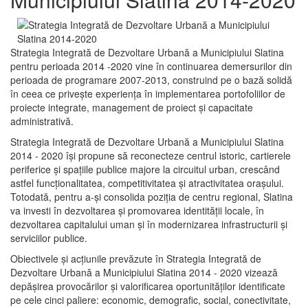
Strategia Integrată de Dezvoltare Urbană a Municipiului Slatina
pentru perioada 2014 -2020 vine în continuarea demersurilor din
perioada de programare 2007-2013, construind pe o bază solidă
în ceea ce priveşte experienţa în implementarea portofoliilor de
proiecte integrate, management de proiect și capacitate
administrativă.
Strategia Integrată de Dezvoltare Urbană a Municipiului Slatina
2014 - 2020 își propune să reconecteze centrul istoric, cartierele
periferice şi spaţiile publice majore la circuitul urban, crescând
astfel funcţionalitatea, competitivitatea şi atractivitatea oraşului.
Totodată, pentru a-şi consolida poziţia de centru regional, Slatina
va investi în dezvoltarea şi promovarea identităţii locale, în
dezvoltarea capitalului uman şi în modernizarea infrastructurii şi
serviciilor publice.
Obiectivele şi acţiunile prevăzute în Strategia Integrată de
Dezvoltare Urbană a Municipiului Slatina 2014 - 2020 vizează
depășirea provocărilor şi valorificarea oportunităţilor identificate
pe cele cinci paliere: economic, demografic, social, conectivitate,