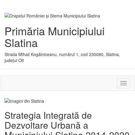
Primăria Municipiului
Slatina
Strada Mihail Kogălniceanu, numărul 1, cod 230080, Slatina,
județul Olt
Activ
sau
dezac
meniu
Strategia Integrată de
Dezvoltare Urbană a
Municipiului Slatina 2014-2020