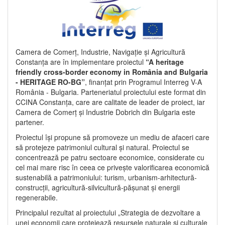
Camera de Comerț, Industrie, Navigație și Agricultură
Constanța are în implementare proiectul
“A heritage
friendly cross-border economy in România and Bulgaria
- HERITAGE RO-BG”
, finanțat prin Programul Interreg V-A
România - Bulgaria. Parteneriatul proiectului este format din
CCINA Constanța, care are calitate de leader de proiect, iar
Camera de Comerț și Industrie Dobrich din Bulgaria este
partener.
Proiectul își propune să promoveze un mediu de afaceri care
să protejeze patrimoniul cultural și natural. Proiectul se
concentrează pe patru sectoare economice, considerate cu
cel mai mare risc în ceea ce privește valorificarea economică
sustenabilă a patrimoniului: turism, urbanism-arhitectură-
construcții, agricultură-silvicultură-pășunat și energii
regenerabile.
Principalul rezultat al proiectului „Strategia de dezvoltare a
unei economii care protejează resursele naturale și culturale