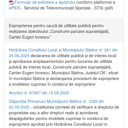
Formular de solicitare a ajutorului
(conform platformei a
ePIDS
- Serviciul de Telecomunicații Speciale - STS) (pdf)
Exproprierea pentru cauză de utilitate publică pentru
realizarea obiectivului „Construire parcare supraetajată,
Cartier Eugen Ionescu”
Hotărârea Consiliului Local al Municipiului Slatina nr. 261 din
25.06.2025
declararea de utilitate publică și de interes local
și aprobarea amplasamentului pentru lucrarea de utilitate
publică de interes local „Construire parcare supraetajată,
Cartier Eugen Ionescu, Municipiul Slatina, Județul Olt”, situat
în municipiul Slatina și declanșarea procedurii de expropriere
a imobilelor cuprinse în coridorul de expropriere
Anunțul nr. 81867 din 12.08.2025
Dispoziția Primarului Municipiului Slatina nr. 1245 din
02.09.2025
- constituirea comisiei de verificare a dreptului de
proprietate sau a altor drepturi reale și acordarea
despăgubirilor pentru imobilele cuprinse în coridorul de
expropriere aprobat prin Hotărârea Consiliului Local nr.