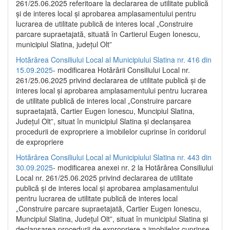
261/25.06.2025 referitoare la declararea de utilitate publică
și de interes local și aprobarea amplasamentului pentru
lucrarea de utilitate publică de interes local „Construire
parcare supraetajată, situată în Cartierul Eugen Ionescu,
municipiul Slatina, județul Olt”
Hotărârea Consiliului Local al Municipiului Slatina nr. 416 din
15.09.2025
- modificarea Hotărârii Consiliului Local nr.
261/25.06.2025 privind declararea de utilitate publică și de
interes local și aprobarea amplasamentului pentru lucrarea
de utilitate publică de interes local „Construire parcare
supraetajată, Cartier Eugen Ionescu, Muncipiul Slatina,
Județul Olt”, situat în municipiul Slatina și declanșarea
procedurii de expropriere a imobilelor cuprinse în coridorul
de expropriere
Hotărârea Consiliului Local al Municipiului Slatina nr. 443 din
30.09.2025
- modificarea anexei nr. 2 la Hotărârea Consiliului
Local nr. 261/25.06.2025 privind declararea de utilitate
publică şi de interes local şi aprobarea amplasamentului
pentru lucrarea de utilitate publică de interes local
„Construire parcare supraetajată, Cartier Eugen Ionescu,
Muncipiul Slatina, Judeţul Olt”, situat în municipiul Slatina şi
declanşarea procedurii de expropriere a imobilelor cuprinse