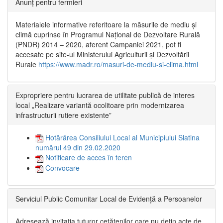
Anunț pentru fermieri
Materialele informative referitoare la măsurile de mediu și
climă cuprinse în Programul Național de Dezvoltare Rurală
(PNDR) 2014 – 2020, aferent Campaniei 2021, pot fi
accesate pe site-ul Ministerului Agriculturii și Dezvoltării
Rurale
https://www.madr.ro/masuri-de-mediu-si-clima.html
Expropriere pentru lucrarea de utilitate publică de interes
local „Realizare variantă ocolitoare prin modernizarea
infrastructurii rutiere existente”
Hotărârea Consiliului Local al Municipiului Slatina
numărul 49 din 29.02.2020
Notificare de acces în teren
Convocare
Serviciul Public Comunitar Local de Evidență a Persoanelor
Adresează invitația tuturor cetățenilor care nu dețin acte de