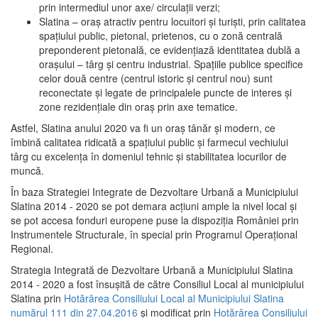
prin intermediul unor axe/ circulații verzi;
Slatina – oraş atractiv pentru locuitori şi turişti, prin calitatea
spaţiului public, pietonal, prietenos, cu o zonă centrală
preponderent pietonală, ce evidenţiază identitatea dublă a
oraşului – târg şi centru industrial. Spaţiile publice specifice
celor două centre (centrul istoric şi centrul nou) sunt
reconectate şi legate de principalele puncte de interes şi
zone rezidenţiale din oraş prin axe tematice.
Astfel, Slatina anului 2020 va fi un oraş tânăr şi modern, ce
îmbină calitatea ridicată a spaţiului public şi farmecul vechiului
târg cu excelenţa în domeniul tehnic şi stabilitatea locurilor de
muncă.
În baza Strategiei Integrate de Dezvoltare Urbană a Municipiului
Slatina 2014 - 2020 se pot demara acţiuni ample la nivel local şi
se pot accesa fonduri europene puse la dispoziţia României prin
Instrumentele Structurale, în special prin Programul Operațional
Regional.
Strategia Integrată de Dezvoltare Urbană a Municipiului Slatina
2014 - 2020 a fost însuşită de către Consiliul Local al municipiului
Slatina prin
Hotărârea Consiliului Local al Municipiului Slatina
numărul 111 din 27.04.2016
și modificat prin
Hotărârea Consiliului