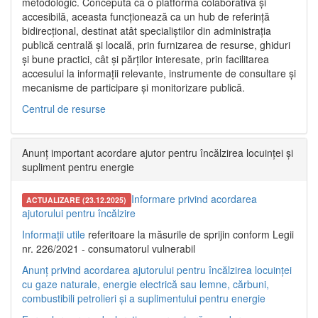
metodologic. Concepută ca o platformă colaborativă și
accesibilă, aceasta funcționează ca un hub de referință
bidirecțional, destinat atât specialiștilor din administrația
publică centrală și locală, prin furnizarea de resurse, ghiduri
și bune practici, cât și părților interesate, prin facilitarea
accesului la informații relevante, instrumente de consultare și
mecanisme de participare și monitorizare publică.
Centrul de resurse
Anunț important acordare ajutor pentru încălzirea locuinței și
supliment pentru energie
Informare privind acordarea
ACTUALIZARE (23.12.2025)
ajutorului pentru încălzire
Informații utile
referitoare la măsurile de sprijin conform Legii
nr. 226/2021 - consumatorul vulnerabil
Anunț privind acordarea ajutorului pentru încălzirea locuinței
cu gaze naturale, energie electrică sau lemne, cărbuni,
combustibili petrolieri și a suplimentului pentru energie