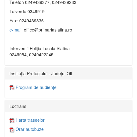
Telefon 0249439377, 0249439233
Telverde 0349919
Fax: 0249439336
e-mail:
office@primariaslatina.ro
Intervenții Poliția Locală Slatina
0249954, 0249422245
Instituția Prefectului - Județul Olt
Program de audiențe
Loctrans
Harta traseelor
Orar autobuze