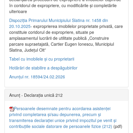
în coridorul de expropriere, cu modificările şi completările
ulterioare
Dispoziția Primarului Municipiului Slatina nr. 1458 din
20.10.2025
- exproprierea imobilelor proprietate privată, care
constituie coridorul de expropriere, situate pe
amplasamentul lucrării de utilitate publică „Construire
parcare supraetajată, Cartier Eugen Ionescu, Municipiul
Slatina, Județul Olt”
Tabel cu imobilele și cu proprietarii
Hotărâri de stabilire a despăgubirilor
Anunțul nr. 18594/24.02.2026
Anunț - Declarația unică 212
Persoanele desemnate pentru acordarea asistenței
privind completarea și/sau depunerea, precum și
transmiterea declarației unice privind impozitul pe venit și
contribuțiile sociale datorare de persoanele fizice (212)
(pdf)