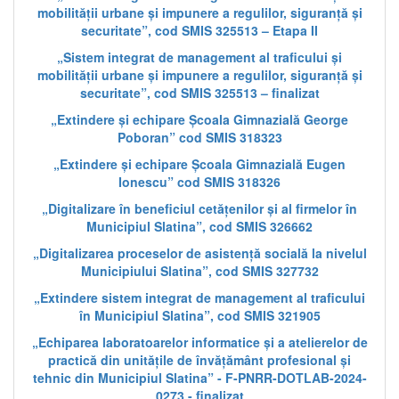
mobilității urbane și impunere a regulilor, siguranță și
securitate”, cod SMIS 325513 – Etapa II
„Sistem integrat de management al traficului și
mobilității urbane și impunere a regulilor, siguranță și
securitate”, cod SMIS 325513 – finalizat
„Extindere și echipare Școala Gimnazială George
Poboran” cod SMIS 318323
„Extindere și echipare Școala Gimnazială Eugen
Ionescu” cod SMIS 318326
„Digitalizare în beneficiul cetățenilor și al firmelor în
Municipiul Slatina”, cod SMIS 326662
„Digitalizarea proceselor de asistență socială la nivelul
Municipiului Slatina”, cod SMIS 327732
„Extindere sistem integrat de management al traficului
în Municipiul Slatina”, cod SMIS 321905
„Echiparea laboratoarelor informatice și a atelierelor de
practică din unitățile de învățământ profesional și
tehnic din Municipiul Slatina” - F-PNRR-DOTLAB-2024-
0273 - finalizat