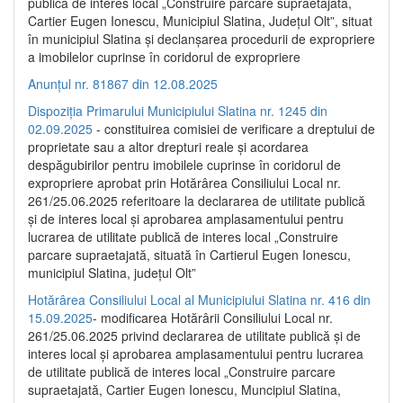
publică de interes local „Construire parcare supraetajată,
Cartier Eugen Ionescu, Municipiul Slatina, Județul Olt”, situat
în municipiul Slatina și declanșarea procedurii de expropriere
a imobilelor cuprinse în coridorul de expropriere
Anunțul nr. 81867 din 12.08.2025
Dispoziția Primarului Municipiului Slatina nr. 1245 din
02.09.2025
- constituirea comisiei de verificare a dreptului de
proprietate sau a altor drepturi reale și acordarea
despăgubirilor pentru imobilele cuprinse în coridorul de
expropriere aprobat prin Hotărârea Consiliului Local nr.
261/25.06.2025 referitoare la declararea de utilitate publică
și de interes local și aprobarea amplasamentului pentru
lucrarea de utilitate publică de interes local „Construire
parcare supraetajată, situată în Cartierul Eugen Ionescu,
municipiul Slatina, județul Olt”
Hotărârea Consiliului Local al Municipiului Slatina nr. 416 din
15.09.2025
- modificarea Hotărârii Consiliului Local nr.
261/25.06.2025 privind declararea de utilitate publică și de
interes local și aprobarea amplasamentului pentru lucrarea
de utilitate publică de interes local „Construire parcare
supraetajată, Cartier Eugen Ionescu, Muncipiul Slatina,