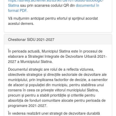
https://survey.alchemer.eu/s3/90726107/Studiu-sociologic-
Slatina
sau prin scanarea codului QR din
documentul în
format PDF
.
Vă mulţumim anticipat pentru efortul şi sprijinul acordat
acestui demers.
Chestionar SIDU 2021-2027
În perioada actuală, Municipiul Slatina este în procesul de
elaborare a Strategiei Integrate de Dezvoltare Urbană 2021‐
2027 a Municipiului Slatina.
Documentul strategic are rolul de a reflecta viziunea,
obiectivele strategice și direcțiile sectoriale de dezvoltare ale
municipiului, prin implicarea factorilor de decizie, a oamenilor
de afaceri și populației din municipiu, pentru stabilirea unui
consens în ceea ce privește viitorul municipiului Slatina,
precum și pentru a stabili prioritățile și criteriile pentru
absorbția de fonduri comunitare alocate pentru perioada de
programare 2021-2027.
În vederea realizării unei strategii de dezvoltare durabilă