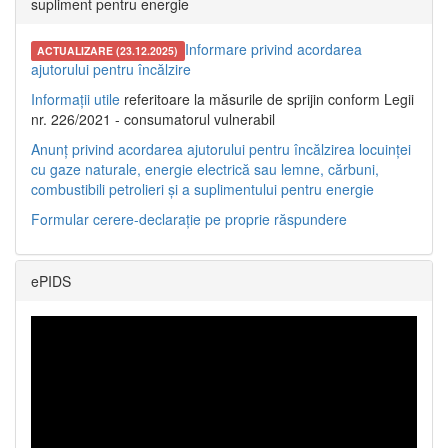
supliment pentru energie
Informare privind acordarea
ACTUALIZARE (23.12.2025)
ajutorului pentru încălzire
Informații utile
referitoare la măsurile de sprijin conform Legii
nr. 226/2021 - consumatorul vulnerabil
Anunț privind acordarea ajutorului pentru încălzirea locuinței
cu gaze naturale, energie electrică sau lemne, cărbuni,
combustibili petrolieri și a suplimentului pentru energie
Formular cerere-declarație pe proprie răspundere
ePIDS