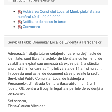
infrastructurii rutiere existente”
Hotărârea Consiliului Local al Municipiului Slatina
numărul 49 din 29.02.2020
Notificare de acces în teren
Convocare
Serviciul Public Comunitar Local de Evidență a Persoanelor
Adresează invitația tuturor cetățenilor care nu dețin acte de
identitate, sunt titulari ai actelor de identitate cu termenul de
valabilitate expirat sau urmează să expire până la sfârșitul
anului și tinerilor care au împlinit vârsta de 14 ani și nu sunt
în posesia unui astfel de document să se prezinte la sediul
Serviciului Public Comunitar Local de Evidență a
Persoanelor, din Strada Centura Basarabilor, numărul 8,
județul Olt, pentru a fi puși în legalitate pe linie de evidență a
persoanelor.
Șef serviciu,
Elena-Claudia Vîlceleanu