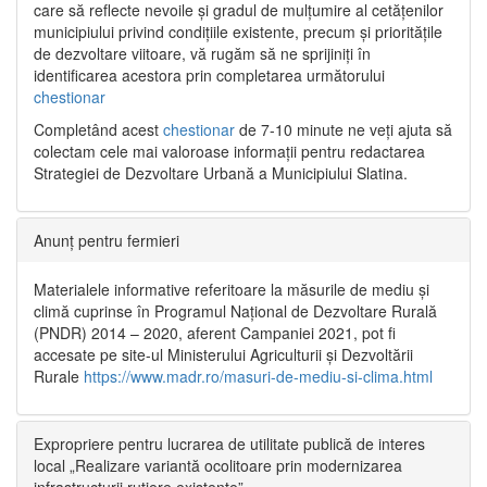
care să reflecte nevoile și gradul de mulțumire al cetățenilor
municipiului privind condițiile existente, precum și prioritățile
de dezvoltare viitoare, vă rugăm să ne sprijiniți în
identificarea acestora prin completarea următorului
chestionar
Completând acest
chestionar
de 7-10 minute ne veți ajuta să
colectam cele mai valoroase informații pentru redactarea
Strategiei de Dezvoltare Urbană a Municipiului Slatina.
Anunț pentru fermieri
Materialele informative referitoare la măsurile de mediu și
climă cuprinse în Programul Național de Dezvoltare Rurală
(PNDR) 2014 – 2020, aferent Campaniei 2021, pot fi
accesate pe site-ul Ministerului Agriculturii și Dezvoltării
Rurale
https://www.madr.ro/masuri-de-mediu-si-clima.html
Expropriere pentru lucrarea de utilitate publică de interes
local „Realizare variantă ocolitoare prin modernizarea