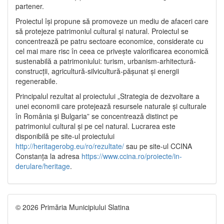
partener.
Proiectul își propune să promoveze un mediu de afaceri care
să protejeze patrimoniul cultural și natural. Proiectul se
concentrează pe patru sectoare economice, considerate cu
cel mai mare risc în ceea ce privește valorificarea economică
sustenabilă a patrimoniului: turism, urbanism-arhitectură-
construcții, agricultură-silvicultură-pășunat și energii
regenerabile.
Principalul rezultat al proiectului „Strategia de dezvoltare a
unei economii care protejează resursele naturale și culturale
în România și Bulgaria” se concentrează distinct pe
patrimoniul cultural și pe cel natural. Lucrarea este
disponibilă pe site-ul proiectului
http://heritagerobg.eu/ro/rezultate/
sau pe site-ul CCINA
Constanța la adresa
https://www.ccina.ro/proiecte/in-
derulare/heritage
.
© 2026 Primăria Municipiului Slatina