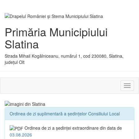
Primăria Municipiului
Slatina
Strada Mihail Kogălniceanu, numărul 1, cod 230080, Slatina,
județul Olt
Activ
sau
dezac
meniu
Ordinea de zi suplimentară a ședințelor Consiliului Local
Ordinea de zi a şedinţei extraordinare din data de
03.08.2026