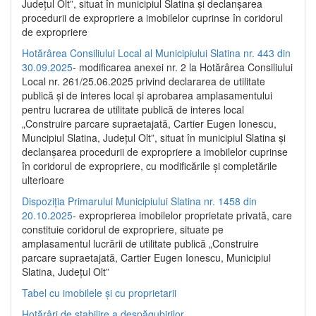
Județul Olt”, situat în municipiul Slatina și declanșarea
procedurii de expropriere a imobilelor cuprinse în coridorul
de expropriere
Hotărârea Consiliului Local al Municipiului Slatina nr. 443 din
30.09.2025
- modificarea anexei nr. 2 la Hotărârea Consiliului
Local nr. 261/25.06.2025 privind declararea de utilitate
publică şi de interes local şi aprobarea amplasamentului
pentru lucrarea de utilitate publică de interes local
„Construire parcare supraetajată, Cartier Eugen Ionescu,
Muncipiul Slatina, Judeţul Olt”, situat în municipiul Slatina şi
declanşarea procedurii de expropriere a imobilelor cuprinse
în coridorul de expropriere, cu modificările şi completările
ulterioare
Dispoziția Primarului Municipiului Slatina nr. 1458 din
20.10.2025
- exproprierea imobilelor proprietate privată, care
constituie coridorul de expropriere, situate pe
amplasamentul lucrării de utilitate publică „Construire
parcare supraetajată, Cartier Eugen Ionescu, Municipiul
Slatina, Județul Olt”
Tabel cu imobilele și cu proprietarii
Hotărâri de stabilire a despăgubirilor