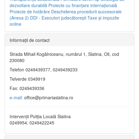
dezvoltare durabilă
Proiecte cu finanţare internaţională
Proiecte de hotărâre
Deschiderea procedurii succesorale
(Anexa 2)
DDI - Executori judecătorești
Taxe şi impozite
online
Informaţii de contact
Strada Mihail Kogălniceanu, numărul 1, Slatina, Olt, cod
230080
Telefon 0249439377, 0249439233
Telverde 0349919
Fax: 0249439336
e-mail:
office@primariaslatina.ro
Intervenții Poliția Locală Slatina
0249954, 0249422245