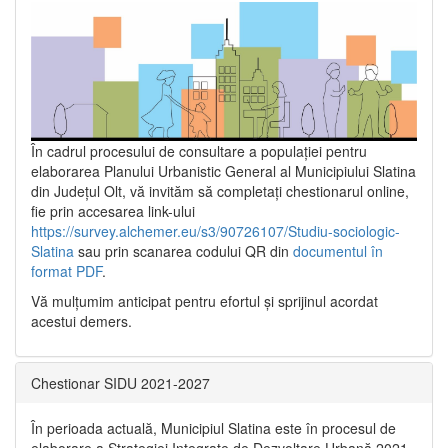
În cadrul procesului de consultare a populaţiei pentru
elaborarea Planului Urbanistic General al Municipiului Slatina
din Județul Olt, vă invităm să completați chestionarul online,
fie prin accesarea link-ului
https://survey.alchemer.eu/s3/90726107/Studiu-sociologic-
Slatina
sau prin scanarea codului QR din
documentul în
format PDF
.
Vă mulţumim anticipat pentru efortul şi sprijinul acordat
acestui demers.
Chestionar SIDU 2021-2027
În perioada actuală, Municipiul Slatina este în procesul de
elaborare a Strategiei Integrate de Dezvoltare Urbană 2021‐