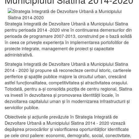
Strategia Integrată de Dezvoltare Urbană a Municipiului Slatina
pentru perioada 2014 -2020 vine în continuarea demersurilor din
perioada de programare 2007-2013, construind pe o bază solidă
în ceea ce priveşte experienţa în implementarea portofoliilor de
proiecte integrate, management de proiect și capacitate
administrativă.
Strategia Integrată de Dezvoltare Urbană a Municipiului Slatina
2014 - 2020 își propune să reconecteze centrul istoric, cartierele
periferice şi spaţiile publice majore la circuitul urban, crescând
astfel funcţionalitatea, competitivitatea şi atractivitatea oraşului.
Totodată, pentru a-şi consolida poziţia de centru regional, Slatina
va investi în dezvoltarea şi promovarea identităţii locale, în
dezvoltarea capitalului uman şi în modernizarea infrastructurii şi
serviciilor publice.
Obiectivele şi acţiunile prevăzute în Strategia Integrată de
Dezvoltare Urbană a Municipiului Slatina 2014 - 2020 vizează
depășirea provocărilor şi valorificarea oportunităţilor identificate
pe cele cinci paliere: economic, demografic, social, conectivitate,