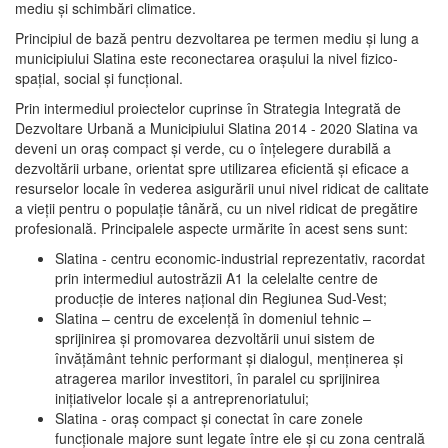
mediu şi schimbări climatice.
Principiul de bază pentru dezvoltarea pe termen mediu şi lung a
municipiului Slatina este reconectarea oraşului la nivel fizico-
spaţial, social şi funcţional.
Prin intermediul proiectelor cuprinse în Strategia Integrată de
Dezvoltare Urbană a Municipiului Slatina 2014 - 2020 Slatina va
deveni un oraş compact şi verde, cu o înţelegere durabilă a
dezvoltării urbane, orientat spre utilizarea eficientă şi eficace a
resurselor locale în vederea asigurării unui nivel ridicat de calitate
a vieţii pentru o populaţie tânără, cu un nivel ridicat de pregătire
profesională. Principalele aspecte urmărite în acest sens sunt:
Slatina - centru economic-industrial reprezentativ, racordat
prin intermediul autostrăzii A1 la celelalte centre de
producţie de interes naţional din Regiunea Sud-Vest;
Slatina – centru de excelenţă în domeniul tehnic –
sprijinirea şi promovarea dezvoltării unui sistem de
învăţământ tehnic performant şi dialogul, menţinerea şi
atragerea marilor investitori, în paralel cu sprijinirea
iniţiativelor locale şi a antreprenoriatului;
Slatina - oraş compact şi conectat în care zonele
funcţionale majore sunt legate între ele şi cu zona centrală