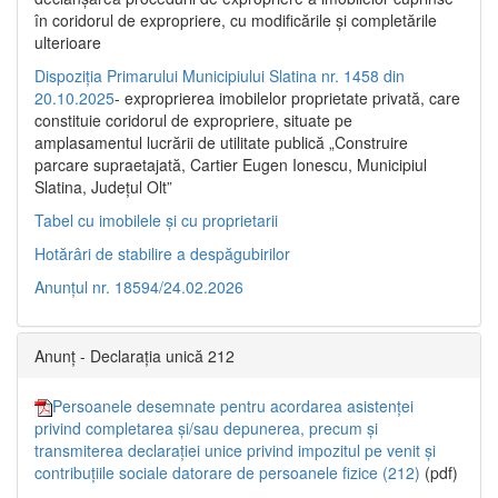
în coridorul de expropriere, cu modificările şi completările
ulterioare
Dispoziția Primarului Municipiului Slatina nr. 1458 din
20.10.2025
- exproprierea imobilelor proprietate privată, care
constituie coridorul de expropriere, situate pe
amplasamentul lucrării de utilitate publică „Construire
parcare supraetajată, Cartier Eugen Ionescu, Municipiul
Slatina, Județul Olt”
Tabel cu imobilele și cu proprietarii
Hotărâri de stabilire a despăgubirilor
Anunțul nr. 18594/24.02.2026
Anunț - Declarația unică 212
Persoanele desemnate pentru acordarea asistenței
privind completarea și/sau depunerea, precum și
transmiterea declarației unice privind impozitul pe venit și
contribuțiile sociale datorare de persoanele fizice (212)
(pdf)