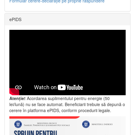
Formular cerere-declarație pe proprie răspundere
ePIDS
Atenție!
Acordarea suplimentului pentru energie (50
lei/lună) nu se face automat. Beneficiarii trebuie să depună o
cerere în platforma ePIDS, conform procedurii legale.