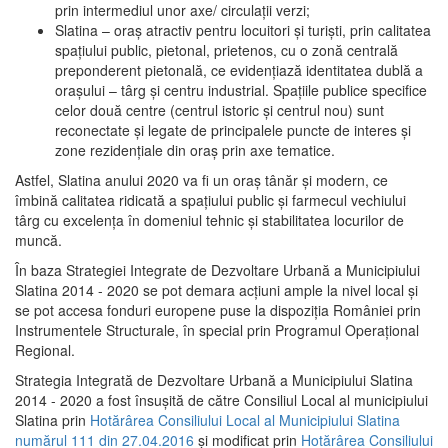
prin intermediul unor axe/ circulații verzi;
Slatina – oraş atractiv pentru locuitori şi turişti, prin calitatea
spaţiului public, pietonal, prietenos, cu o zonă centrală
preponderent pietonală, ce evidenţiază identitatea dublă a
oraşului – târg şi centru industrial. Spaţiile publice specifice
celor două centre (centrul istoric şi centrul nou) sunt
reconectate şi legate de principalele puncte de interes şi
zone rezidenţiale din oraş prin axe tematice.
Astfel, Slatina anului 2020 va fi un oraş tânăr şi modern, ce
îmbină calitatea ridicată a spaţiului public şi farmecul vechiului
târg cu excelenţa în domeniul tehnic şi stabilitatea locurilor de
muncă.
În baza Strategiei Integrate de Dezvoltare Urbană a Municipiului
Slatina 2014 - 2020 se pot demara acţiuni ample la nivel local şi
se pot accesa fonduri europene puse la dispoziţia României prin
Instrumentele Structurale, în special prin Programul Operațional
Regional.
Strategia Integrată de Dezvoltare Urbană a Municipiului Slatina
2014 - 2020 a fost însuşită de către Consiliul Local al municipiului
Slatina prin
Hotărârea Consiliului Local al Municipiului Slatina
numărul 111 din 27.04.2016
și modificat prin
Hotărârea Consiliului