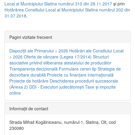
Local al Municipiului Slatina numărul 310 din 28.11.2017
și prin
Hotărârea Consiliului Local al Municipiului Slatina numărul 202 din
31.07.2018
.
Pagini vizitate frecvent
Dispoziţii ale Primarului > 2026
Hotărâri ale Consiliului Local
> 2026
Oferte de vânzare (Legea 17/2014)
Structuri
asociative privind eliberarea atestatului de producător
Transparenţa decizională
Formulare cereri tip
Strategia de
dezvoltare durabilă
Proiecte cu finanţare internaţională
Proiecte de hotărâre
Deschiderea procedurii succesorale
(Anexa 2)
DDI - Executori judecătorești
Taxe şi impozite
online
Informaţii de contact
Strada Mihail Kogălniceanu, numărul 1, Slatina, Olt, cod
230080