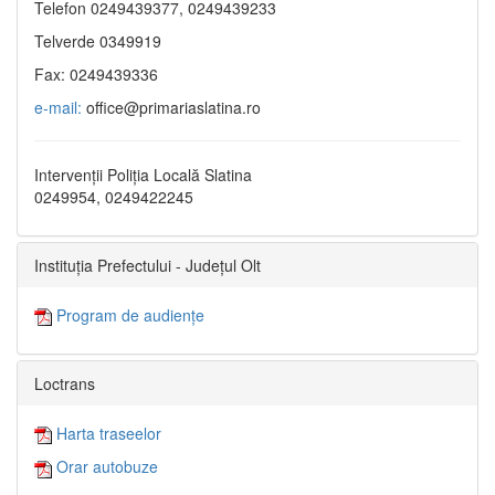
Telefon 0249439377, 0249439233
Telverde 0349919
Fax: 0249439336
e-mail:
office@primariaslatina.ro
Intervenții Poliția Locală Slatina
0249954, 0249422245
Instituția Prefectului - Județul Olt
Program de audiențe
Loctrans
Harta traseelor
Orar autobuze