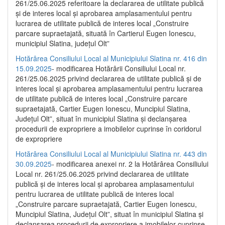
261/25.06.2025 referitoare la declararea de utilitate publică
și de interes local și aprobarea amplasamentului pentru
lucrarea de utilitate publică de interes local „Construire
parcare supraetajată, situată în Cartierul Eugen Ionescu,
municipiul Slatina, județul Olt”
Hotărârea Consiliului Local al Municipiului Slatina nr. 416 din
15.09.2025
- modificarea Hotărârii Consiliului Local nr.
261/25.06.2025 privind declararea de utilitate publică și de
interes local și aprobarea amplasamentului pentru lucrarea
de utilitate publică de interes local „Construire parcare
supraetajată, Cartier Eugen Ionescu, Muncipiul Slatina,
Județul Olt”, situat în municipiul Slatina și declanșarea
procedurii de expropriere a imobilelor cuprinse în coridorul
de expropriere
Hotărârea Consiliului Local al Municipiului Slatina nr. 443 din
30.09.2025
- modificarea anexei nr. 2 la Hotărârea Consiliului
Local nr. 261/25.06.2025 privind declararea de utilitate
publică şi de interes local şi aprobarea amplasamentului
pentru lucrarea de utilitate publică de interes local
„Construire parcare supraetajată, Cartier Eugen Ionescu,
Muncipiul Slatina, Judeţul Olt”, situat în municipiul Slatina şi
declanşarea procedurii de expropriere a imobilelor cuprinse