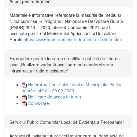
Anunț pentru fermieri
Materialele informative referitoare la măsurile de mediu și
climă cuprinse în Programul Național de Dezvoltare Rurală
(PNDR) 2014 – 2020, aferent Campaniei 2021, pot fi
accesate pe site-ul Ministerului Agriculturii și Dezvoltării
Rurale
https://www.madr.ro/masuri-de-mediu-si-clima.html
Expropriere pentru lucrarea de utilitate publică de interes
local „Realizare variantă ocolitoare prin modernizarea
infrastructurii rutiere existente”
Hotărârea Consiliului Local al Municipiului Slatina
numărul 49 din 29.02.2020
Notificare de acces în teren
Convocare
Serviciul Public Comunitar Local de Evidență a Persoanelor
Adresează invitația tuturor cetățenilor care nu dețin acte de