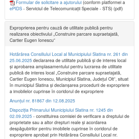
Formular de solicitare a ajutorului
(conform platformei a
ePIDS
- Serviciul de Telecomunicații Speciale - STS) (pdf)
Exproprierea pentru cauză de utilitate publică pentru
realizarea obiectivului „Construire parcare supraetajată,
Cartier Eugen Ionescu”
Hotărârea Consiliului Local al Municipiului Slatina nr. 261 din
25.06.2025
declararea de utilitate publică și de interes local
și aprobarea amplasamentului pentru lucrarea de utilitate
publică de interes local „Construire parcare supraetajată,
Cartier Eugen Ionescu, Municipiul Slatina, Județul Olt”, situat
în municipiul Slatina și declanșarea procedurii de expropriere
a imobilelor cuprinse în coridorul de expropriere
Anunțul nr. 81867 din 12.08.2025
Dispoziția Primarului Municipiului Slatina nr. 1245 din
02.09.2025
- constituirea comisiei de verificare a dreptului de
proprietate sau a altor drepturi reale și acordarea
despăgubirilor pentru imobilele cuprinse în coridorul de
expropriere aprobat prin Hotărârea Consiliului Local nr.