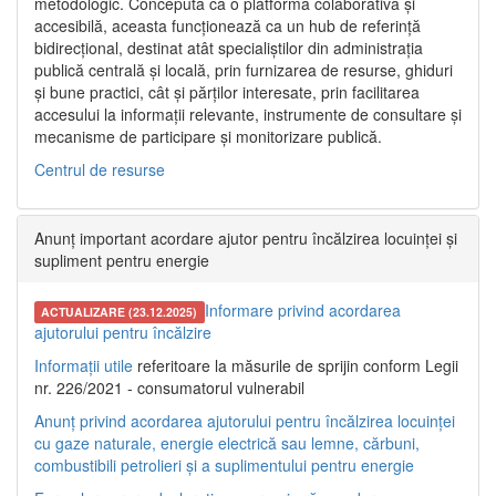
metodologic. Concepută ca o platformă colaborativă și
accesibilă, aceasta funcționează ca un hub de referință
bidirecțional, destinat atât specialiștilor din administrația
publică centrală și locală, prin furnizarea de resurse, ghiduri
și bune practici, cât și părților interesate, prin facilitarea
accesului la informații relevante, instrumente de consultare și
mecanisme de participare și monitorizare publică.
Centrul de resurse
Anunț important acordare ajutor pentru încălzirea locuinței și
supliment pentru energie
Informare privind acordarea
ACTUALIZARE (23.12.2025)
ajutorului pentru încălzire
Informații utile
referitoare la măsurile de sprijin conform Legii
nr. 226/2021 - consumatorul vulnerabil
Anunț privind acordarea ajutorului pentru încălzirea locuinței
cu gaze naturale, energie electrică sau lemne, cărbuni,
combustibili petrolieri și a suplimentului pentru energie