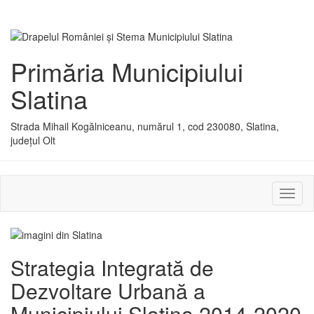
Primăria Municipiului
Slatina
Strada Mihail Kogălniceanu, numărul 1, cod 230080, Slatina,
județul Olt
Activ
sau
dezac
meniu
Strategia Integrată de
Dezvoltare Urbană a
Municipiului Slatina 2014-2020