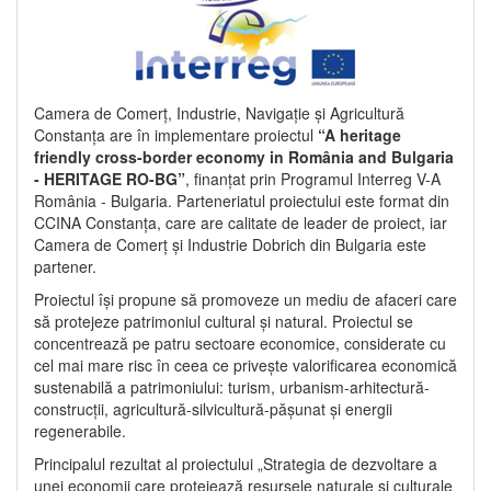
Camera de Comerț, Industrie, Navigație și Agricultură
Constanța are în implementare proiectul
“A heritage
friendly cross-border economy in România and Bulgaria
- HERITAGE RO-BG”
, finanțat prin Programul Interreg V-A
România - Bulgaria. Parteneriatul proiectului este format din
CCINA Constanța, care are calitate de leader de proiect, iar
Camera de Comerț și Industrie Dobrich din Bulgaria este
partener.
Proiectul își propune să promoveze un mediu de afaceri care
să protejeze patrimoniul cultural și natural. Proiectul se
concentrează pe patru sectoare economice, considerate cu
cel mai mare risc în ceea ce privește valorificarea economică
sustenabilă a patrimoniului: turism, urbanism-arhitectură-
construcții, agricultură-silvicultură-pășunat și energii
regenerabile.
Principalul rezultat al proiectului „Strategia de dezvoltare a
unei economii care protejează resursele naturale și culturale