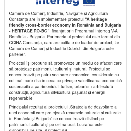
Camera de Comerț, Industrie, Navigație și Agricultură
Constanța are în implementare proiectul
“A heritage
friendly cross-border economy in România and Bulgaria
- HERITAGE RO-BG”
, finanțat prin Programul Interreg V-A
România - Bulgaria. Parteneriatul proiectului este format din
CCINA Constanța, care are calitate de leader de proiect, iar
Camera de Comerț și Industrie Dobrich din Bulgaria este
partener.
Proiectul își propune să promoveze un mediu de afaceri care
să protejeze patrimoniul cultural și natural. Proiectul se
concentrează pe patru sectoare economice, considerate cu
cel mai mare risc în ceea ce privește valorificarea economică
sustenabilă a patrimoniului: turism, urbanism-arhitectură-
construcții, agricultură-silvicultură-pășunat și energii
regenerabile.
Principalul rezultat al proiectului „Strategia de dezvoltare a
unei economii care protejează resursele naturale și culturale
în România și Bulgaria” se concentrează distinct pe
patrimoniul cultural și pe cel natural. Lucrarea este
disponibilă pe site-ul proiectului