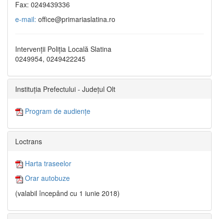
Fax: 0249439336
e-mail:
office@primariaslatina.ro
Intervenții Poliția Locală Slatina
0249954, 0249422245
Instituția Prefectului - Județul Olt
Program de audiențe
Loctrans
Harta traseelor
Orar autobuze
(valabil începând cu 1 iunie 2018)