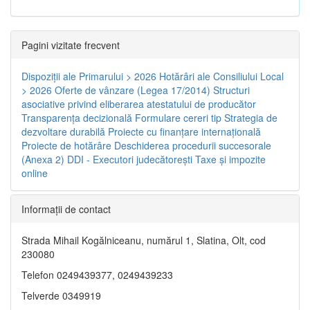
Pagini vizitate frecvent
Dispoziţii ale Primarului > 2026
Hotărâri ale Consiliului Local
> 2026
Oferte de vânzare (Legea 17/2014)
Structuri
asociative privind eliberarea atestatului de producător
Transparenţa decizională
Formulare cereri tip
Strategia de
dezvoltare durabilă
Proiecte cu finanţare internaţională
Proiecte de hotărâre
Deschiderea procedurii succesorale
(Anexa 2)
DDI - Executori judecătorești
Taxe şi impozite
online
Informaţii de contact
Strada Mihail Kogălniceanu, numărul 1, Slatina, Olt, cod
230080
Telefon 0249439377, 0249439233
Telverde 0349919