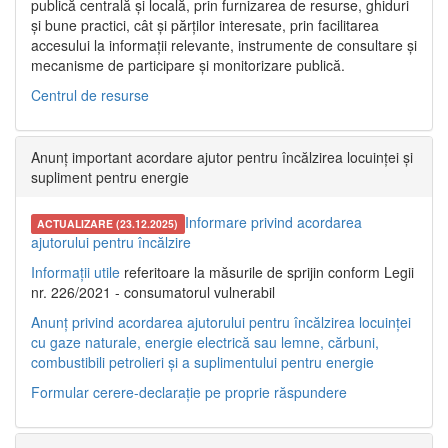
publică centrală și locală, prin furnizarea de resurse, ghiduri
și bune practici, cât și părților interesate, prin facilitarea
accesului la informații relevante, instrumente de consultare și
mecanisme de participare și monitorizare publică.
Centrul de resurse
Anunț important acordare ajutor pentru încălzirea locuinței și
supliment pentru energie
Informare privind acordarea
ACTUALIZARE (23.12.2025)
ajutorului pentru încălzire
Informații utile
referitoare la măsurile de sprijin conform Legii
nr. 226/2021 - consumatorul vulnerabil
Anunț privind acordarea ajutorului pentru încălzirea locuinței
cu gaze naturale, energie electrică sau lemne, cărbuni,
combustibili petrolieri și a suplimentului pentru energie
Formular cerere-declarație pe proprie răspundere