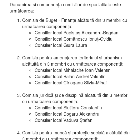
Denumirea şi componenţa comisiilor de specialitate este
următoarea:
Comisia de Buget - Finanţe alcătuită din 3 membri cu
următoarea componenţă:
Consilier local Popistaș Alexandru-Bogdan
Consilier local Comănescu Ionuț-Ovidiu
Consilier local Giura Laura
Comisia pentru amenajarea teritoriului şi urbanism
alcătuită din 3 membri cu următoarea componenţă:
Consilier local Mihalache Ioan-Valentin
Consilier local Bălan Andrei-Valentin
Consilier local Cîrloganu Silviu-Mihai
Comisia juridică şi de disciplină alcătuită din 3 membrii
cu următoarea componenţă:
Consilier local Slujitoru Constantin
Consilier local Dogaru Alexandru
Consilier local Văduva Ștefan
Comisia pentru muncă şi protecţie socială alcătuită din
3 membri cu următoarea componenţă: