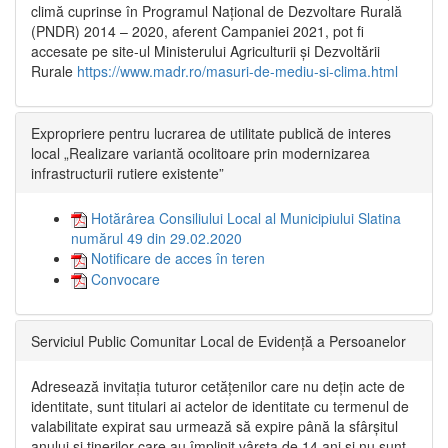
climă cuprinse în Programul Național de Dezvoltare Rurală
(PNDR) 2014 – 2020, aferent Campaniei 2021, pot fi
accesate pe site-ul Ministerului Agriculturii și Dezvoltării
Rurale
https://www.madr.ro/masuri-de-mediu-si-clima.html
Expropriere pentru lucrarea de utilitate publică de interes
local „Realizare variantă ocolitoare prin modernizarea
infrastructurii rutiere existente”
Hotărârea Consiliului Local al Municipiului Slatina
numărul 49 din 29.02.2020
Notificare de acces în teren
Convocare
Serviciul Public Comunitar Local de Evidență a Persoanelor
Adresează invitația tuturor cetățenilor care nu dețin acte de
identitate, sunt titulari ai actelor de identitate cu termenul de
valabilitate expirat sau urmează să expire până la sfârșitul
anului și tinerilor care au împlinit vârsta de 14 ani și nu sunt