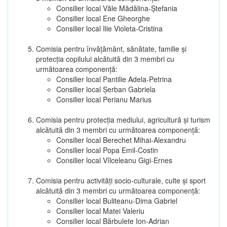
Consilier local Văle Mădălina-Ștefania
Consilier local Ene Gheorghe
Consilier local Ilie Violeta-Cristina
Comisia pentru învăţământ, sănătate, familie şi
protecţia copilului alcătuită din 3 membri cu
următoarea componenţă:
Consilier local Pantilie Adela-Petrina
Consilier local Șerban Gabriela
Consilier local Perianu Marius
Comisia pentru protecţia mediului, agricultură şi turism
alcătuită din 3 membri cu următoarea componenţă:
Consilier local Berechet Mihai-Alexandru
Consilier local Popa Emil-Costin
Consilier local Vîlceleanu Gigi-Ernes
Comisia pentru activităţi socio-culturale, culte şi sport
alcătuită din 3 membri cu următoarea componenţă:
Consilier local Buliteanu-Dima Gabriel
Consilier local Matei Valeriu
Consilier local Bărbulete Ion-Adrian