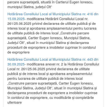
parcare supraetajată, situată în Cartierul Eugen Ionescu,
municipiul Slatina, județul Olt”
Hotărârea Consiliului Local al Municipiului Slatina nr. 416 din
15.09.2025
- modificarea Hotărârii Consiliului Local nr.
261/25.06.2025 privind declararea de utilitate publică și de
interes local și aprobarea amplasamentului pentru lucrarea
de utilitate publică de interes local „Construire parcare
supraetajată, Cartier Eugen Ionescu, Muncipiul Slatina,
Județul Olt”, situat în municipiul Slatina și declanșarea
procedurii de expropriere a imobilelor cuprinse în coridorul
de expropriere
Hotărârea Consiliului Local al Municipiului Slatina nr. 443 din
30.09.2025
- modificarea anexei nr. 2 la Hotărârea Consiliului
Local nr. 261/25.06.2025 privind declararea de utilitate
publică şi de interes local şi aprobarea amplasamentului
pentru lucrarea de utilitate publică de interes local
„Construire parcare supraetajată, Cartier Eugen Ionescu,
Muncipiul Slatina, Judeţul Olt”, situat în municipiul Slatina şi
declanşarea procedurii de expropriere a imobilelor cuprinse
în coridorul de expropriere, cu modificările şi completările
ulterioare