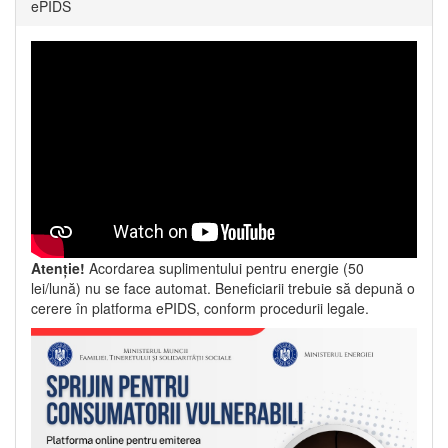
ePIDS
Atenție!
Acordarea suplimentului pentru energie (50
lei/lună) nu se face automat. Beneficiarii trebuie să depună o
cerere în platforma ePIDS, conform procedurii legale.