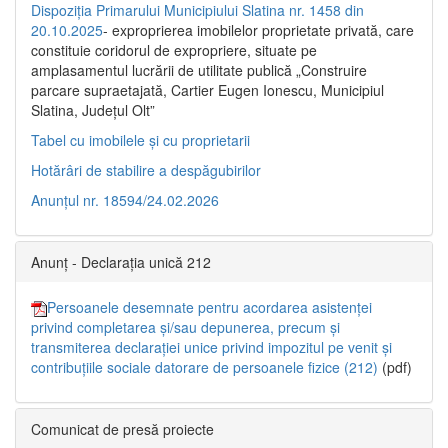
Dispoziția Primarului Municipiului Slatina nr. 1458 din
20.10.2025
- exproprierea imobilelor proprietate privată, care
constituie coridorul de expropriere, situate pe
amplasamentul lucrării de utilitate publică „Construire
parcare supraetajată, Cartier Eugen Ionescu, Municipiul
Slatina, Județul Olt”
Tabel cu imobilele și cu proprietarii
Hotărâri de stabilire a despăgubirilor
Anunțul nr. 18594/24.02.2026
Anunț - Declarația unică 212
Persoanele desemnate pentru acordarea asistenței
privind completarea și/sau depunerea, precum și
transmiterea declarației unice privind impozitul pe venit și
contribuțiile sociale datorare de persoanele fizice (212)
(pdf)
Comunicat de presă proiecte