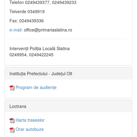
Telefon 0249439377, 0249439233
Telverde 0349919
Fax: 0249439336
e-mail:
office@primariaslatina.ro
Intervenții Poliția Locală Slatina
0249954, 0249422245
Instituția Prefectului - Județul Olt
Program de audiențe
Loctrans
Harta traseelor
Orar autobuze