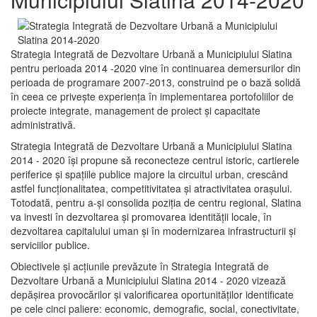
Strategia Integrată de Dezvoltare Urbană a Municipiului Slatina
pentru perioada 2014 -2020 vine în continuarea demersurilor din
perioada de programare 2007-2013, construind pe o bază solidă
în ceea ce priveşte experienţa în implementarea portofoliilor de
proiecte integrate, management de proiect și capacitate
administrativă.
Strategia Integrată de Dezvoltare Urbană a Municipiului Slatina
2014 - 2020 își propune să reconecteze centrul istoric, cartierele
periferice şi spaţiile publice majore la circuitul urban, crescând
astfel funcţionalitatea, competitivitatea şi atractivitatea oraşului.
Totodată, pentru a-şi consolida poziţia de centru regional, Slatina
va investi în dezvoltarea şi promovarea identităţii locale, în
dezvoltarea capitalului uman şi în modernizarea infrastructurii şi
serviciilor publice.
Obiectivele şi acţiunile prevăzute în Strategia Integrată de
Dezvoltare Urbană a Municipiului Slatina 2014 - 2020 vizează
depășirea provocărilor şi valorificarea oportunităţilor identificate
pe cele cinci paliere: economic, demografic, social, conectivitate,