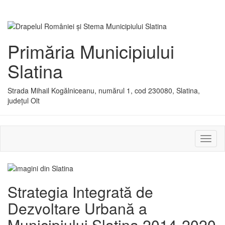
Primăria Municipiului
Slatina
Strada Mihail Kogălniceanu, numărul 1, cod 230080, Slatina,
județul Olt
Activ
sau
dezac
meniu
Strategia Integrată de
Dezvoltare Urbană a
Municipiului Slatina 2014-2020