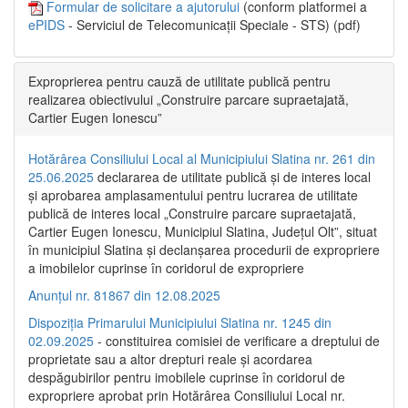
Formular de solicitare a ajutorului
(conform platformei a
ePIDS
- Serviciul de Telecomunicații Speciale - STS) (pdf)
Exproprierea pentru cauză de utilitate publică pentru
realizarea obiectivului „Construire parcare supraetajată,
Cartier Eugen Ionescu”
Hotărârea Consiliului Local al Municipiului Slatina nr. 261 din
25.06.2025
declararea de utilitate publică și de interes local
și aprobarea amplasamentului pentru lucrarea de utilitate
publică de interes local „Construire parcare supraetajată,
Cartier Eugen Ionescu, Municipiul Slatina, Județul Olt”, situat
în municipiul Slatina și declanșarea procedurii de expropriere
a imobilelor cuprinse în coridorul de expropriere
Anunțul nr. 81867 din 12.08.2025
Dispoziția Primarului Municipiului Slatina nr. 1245 din
02.09.2025
- constituirea comisiei de verificare a dreptului de
proprietate sau a altor drepturi reale și acordarea
despăgubirilor pentru imobilele cuprinse în coridorul de
expropriere aprobat prin Hotărârea Consiliului Local nr.