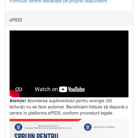
Formular cerere-declarație pe proprie răspundere
ePIDS
Atenție!
Acordarea suplimentului pentru energie (50
lei/lună) nu se face automat. Beneficiarii trebuie să depună o
cerere în platforma ePIDS, conform procedurii legale.