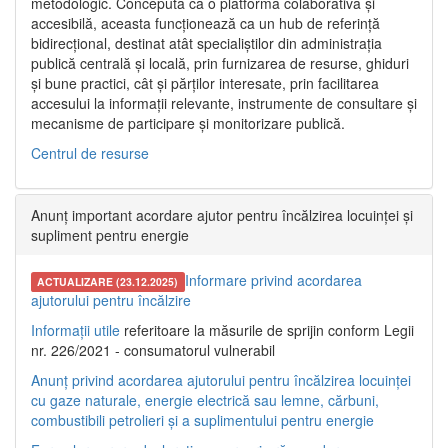
metodologic. Concepută ca o platformă colaborativă și
accesibilă, aceasta funcționează ca un hub de referință
bidirecțional, destinat atât specialiștilor din administrația
publică centrală și locală, prin furnizarea de resurse, ghiduri
și bune practici, cât și părților interesate, prin facilitarea
accesului la informații relevante, instrumente de consultare și
mecanisme de participare și monitorizare publică.
Centrul de resurse
Anunț important acordare ajutor pentru încălzirea locuinței și
supliment pentru energie
Informare privind acordarea
ACTUALIZARE (23.12.2025)
ajutorului pentru încălzire
Informații utile
referitoare la măsurile de sprijin conform Legii
nr. 226/2021 - consumatorul vulnerabil
Anunț privind acordarea ajutorului pentru încălzirea locuinței
cu gaze naturale, energie electrică sau lemne, cărbuni,
combustibili petrolieri și a suplimentului pentru energie