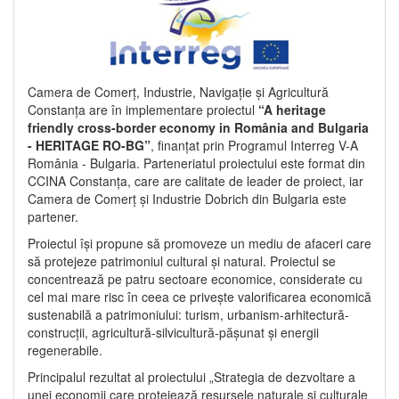
Camera de Comerț, Industrie, Navigație și Agricultură
Constanța are în implementare proiectul
“A heritage
friendly cross-border economy in România and Bulgaria
- HERITAGE RO-BG”
, finanțat prin Programul Interreg V-A
România - Bulgaria. Parteneriatul proiectului este format din
CCINA Constanța, care are calitate de leader de proiect, iar
Camera de Comerț și Industrie Dobrich din Bulgaria este
partener.
Proiectul își propune să promoveze un mediu de afaceri care
să protejeze patrimoniul cultural și natural. Proiectul se
concentrează pe patru sectoare economice, considerate cu
cel mai mare risc în ceea ce privește valorificarea economică
sustenabilă a patrimoniului: turism, urbanism-arhitectură-
construcții, agricultură-silvicultură-pășunat și energii
regenerabile.
Principalul rezultat al proiectului „Strategia de dezvoltare a
unei economii care protejează resursele naturale și culturale