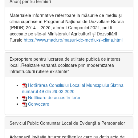
Anunț pentru fermieri
Materialele informative referitoare la măsurile de mediu și
climă cuprinse în Programul Național de Dezvoltare Rurală
(PNDR) 2014 – 2020, aferent Campaniei 2021, pot fi
accesate pe site-ul Ministerului Agriculturii și Dezvoltării
Rurale
https://www.madr.ro/masuri-de-mediu-si-clima.html
Expropriere pentru lucrarea de utilitate publică de interes
local „Realizare variantă ocolitoare prin modernizarea
infrastructurii rutiere existente”
Hotărârea Consiliului Local al Municipiului Slatina
numărul 49 din 29.02.2020
Notificare de acces în teren
Convocare
Serviciul Public Comunitar Local de Evidență a Persoanelor
Adresează invitația tuturor cetățenilor care nu dețin acte de