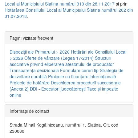
Local al Municipiului Slatina numărul 310 din 28.11.2017
și prin
Hotărârea Consiliului Local al Municipiului Slatina numărul 202 din
31.07.2018
.
Pagini vizitate frecvent
Dispoziţii ale Primarului > 2026
Hotărâri ale Consiliului Local
> 2026
Oferte de vânzare (Legea 17/2014)
Structuri
asociative privind eliberarea atestatului de producător
Transparenţa decizională
Formulare cereri tip
Strategia de
dezvoltare durabilă
Proiecte cu finanţare internaţională
Proiecte de hotărâre
Deschiderea procedurii succesorale
(Anexa 2)
DDI - Executori judecătorești
Taxe şi impozite
online
Informaţii de contact
Strada Mihail Kogălniceanu, numărul 1, Slatina, Olt, cod
230080