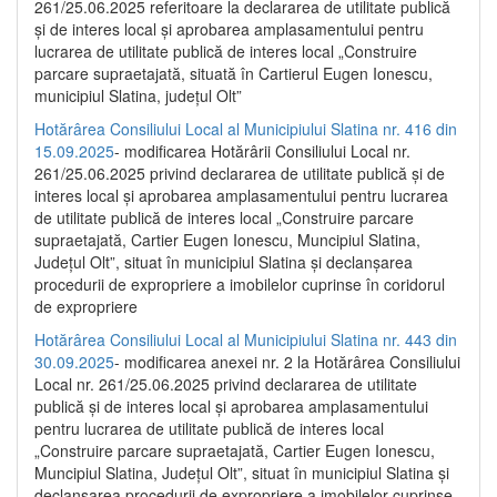
261/25.06.2025 referitoare la declararea de utilitate publică
și de interes local și aprobarea amplasamentului pentru
lucrarea de utilitate publică de interes local „Construire
parcare supraetajată, situată în Cartierul Eugen Ionescu,
municipiul Slatina, județul Olt”
Hotărârea Consiliului Local al Municipiului Slatina nr. 416 din
15.09.2025
- modificarea Hotărârii Consiliului Local nr.
261/25.06.2025 privind declararea de utilitate publică și de
interes local și aprobarea amplasamentului pentru lucrarea
de utilitate publică de interes local „Construire parcare
supraetajată, Cartier Eugen Ionescu, Muncipiul Slatina,
Județul Olt”, situat în municipiul Slatina și declanșarea
procedurii de expropriere a imobilelor cuprinse în coridorul
de expropriere
Hotărârea Consiliului Local al Municipiului Slatina nr. 443 din
30.09.2025
- modificarea anexei nr. 2 la Hotărârea Consiliului
Local nr. 261/25.06.2025 privind declararea de utilitate
publică şi de interes local şi aprobarea amplasamentului
pentru lucrarea de utilitate publică de interes local
„Construire parcare supraetajată, Cartier Eugen Ionescu,
Muncipiul Slatina, Judeţul Olt”, situat în municipiul Slatina şi
declanşarea procedurii de expropriere a imobilelor cuprinse