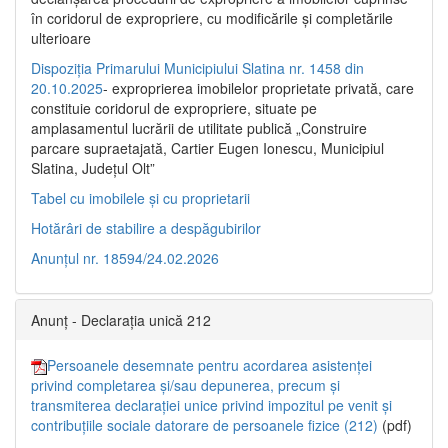
în coridorul de expropriere, cu modificările şi completările
ulterioare
Dispoziția Primarului Municipiului Slatina nr. 1458 din
20.10.2025
- exproprierea imobilelor proprietate privată, care
constituie coridorul de expropriere, situate pe
amplasamentul lucrării de utilitate publică „Construire
parcare supraetajată, Cartier Eugen Ionescu, Municipiul
Slatina, Județul Olt”
Tabel cu imobilele și cu proprietarii
Hotărâri de stabilire a despăgubirilor
Anunțul nr. 18594/24.02.2026
Anunț - Declarația unică 212
Persoanele desemnate pentru acordarea asistenței
privind completarea și/sau depunerea, precum și
transmiterea declarației unice privind impozitul pe venit și
contribuțiile sociale datorare de persoanele fizice (212)
(pdf)