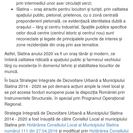
prin intermediul unor axe/ circulații verzi;
Slatina – oraş atractiv pentru locuitori şi turişti, prin calitatea
spaţiului public, pietonal, prietenos, cu o zonă centrală
preponderent pietonală, ce evidenţiază identitatea dublă a
oraşului – târg şi centru industrial. Spaţiile publice specifice
celor două centre (centrul istoric şi centrul nou) sunt
reconectate şi legate de principalele puncte de interes şi
zone rezidenţiale din oraş prin axe tematice.
Astfel, Slatina anului 2020 va fi un oraş tânăr şi modern, ce
îmbină calitatea ridicată a spaţiului public şi farmecul vechiului
târg cu excelenţa în domeniul tehnic şi stabilitatea locurilor de
muncă.
În baza Strategiei Integrate de Dezvoltare Urbană a Municipiului
Slatina 2014 - 2020 se pot demara acţiuni ample la nivel local şi
se pot accesa fonduri europene puse la dispoziţia României prin
Instrumentele Structurale, în special prin Programul Operațional
Regional.
Strategia Integrată de Dezvoltare Urbană a Municipiului Slatina
2014 - 2020 a fost însuşită de către Consiliul Local al municipiului
Slatina prin
Hotărârea Consiliului Local al Municipiului Slatina
numărul 111 din 27.04.2016
și modificat prin
Hotărârea Consiliului