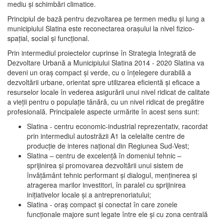
mediu şi schimbări climatice.
Principiul de bază pentru dezvoltarea pe termen mediu şi lung a
municipiului Slatina este reconectarea oraşului la nivel fizico-
spaţial, social şi funcţional.
Prin intermediul proiectelor cuprinse în Strategia Integrată de
Dezvoltare Urbană a Municipiului Slatina 2014 - 2020 Slatina va
deveni un oraş compact şi verde, cu o înţelegere durabilă a
dezvoltării urbane, orientat spre utilizarea eficientă şi eficace a
resurselor locale în vederea asigurării unui nivel ridicat de calitate
a vieţii pentru o populaţie tânără, cu un nivel ridicat de pregătire
profesională. Principalele aspecte urmărite în acest sens sunt:
Slatina - centru economic-industrial reprezentativ, racordat
prin intermediul autostrăzii A1 la celelalte centre de
producţie de interes naţional din Regiunea Sud-Vest;
Slatina – centru de excelenţă în domeniul tehnic –
sprijinirea şi promovarea dezvoltării unui sistem de
învăţământ tehnic performant şi dialogul, menţinerea şi
atragerea marilor investitori, în paralel cu sprijinirea
iniţiativelor locale şi a antreprenoriatului;
Slatina - oraş compact şi conectat în care zonele
funcţionale majore sunt legate între ele şi cu zona centrală