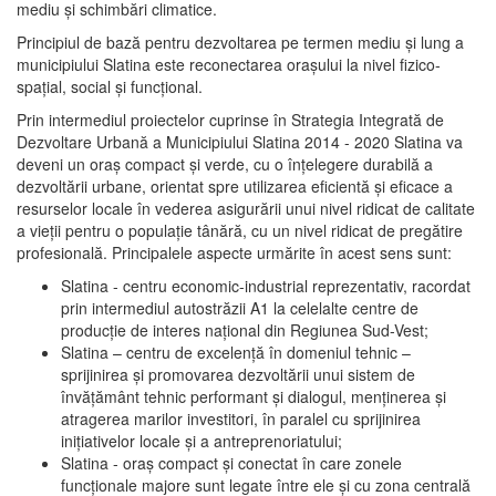
mediu şi schimbări climatice.
Principiul de bază pentru dezvoltarea pe termen mediu şi lung a
municipiului Slatina este reconectarea oraşului la nivel fizico-
spaţial, social şi funcţional.
Prin intermediul proiectelor cuprinse în Strategia Integrată de
Dezvoltare Urbană a Municipiului Slatina 2014 - 2020 Slatina va
deveni un oraş compact şi verde, cu o înţelegere durabilă a
dezvoltării urbane, orientat spre utilizarea eficientă şi eficace a
resurselor locale în vederea asigurării unui nivel ridicat de calitate
a vieţii pentru o populaţie tânără, cu un nivel ridicat de pregătire
profesională. Principalele aspecte urmărite în acest sens sunt:
Slatina - centru economic-industrial reprezentativ, racordat
prin intermediul autostrăzii A1 la celelalte centre de
producţie de interes naţional din Regiunea Sud-Vest;
Slatina – centru de excelenţă în domeniul tehnic –
sprijinirea şi promovarea dezvoltării unui sistem de
învăţământ tehnic performant şi dialogul, menţinerea şi
atragerea marilor investitori, în paralel cu sprijinirea
iniţiativelor locale şi a antreprenoriatului;
Slatina - oraş compact şi conectat în care zonele
funcţionale majore sunt legate între ele şi cu zona centrală