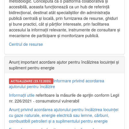
metodologic. Concepută ca o platformă colaborativă și
accesibilă, aceasta funcționează ca un hub de referință
bidirecțional, destinat atât specialiștilor din administrația
publică centrală și locală, prin furnizarea de resurse, ghiduri
și bune practici, cât și părților interesate, prin facilitarea
accesului la informații relevante, instrumente de consultare și
mecanisme de participare și monitorizare publică.
Centrul de resurse
Anunț important acordare ajutor pentru încălzirea locuinței și
supliment pentru energie
Informare privind acordarea
ACTUALIZARE (23.12.2025)
ajutorului pentru încălzire
Informații utile
referitoare la măsurile de sprijin conform Legii
nr. 226/2021 - consumatorul vulnerabil
Anunț privind acordarea ajutorului pentru încălzirea locuinței
cu gaze naturale, energie electrică sau lemne, cărbuni,
combustibili petrolieri și a suplimentului pentru energie