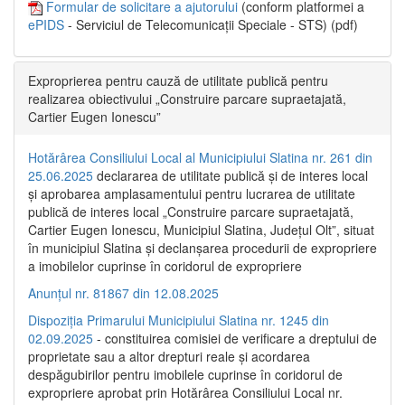
Formular de solicitare a ajutorului
(conform platformei a
ePIDS
- Serviciul de Telecomunicații Speciale - STS) (pdf)
Exproprierea pentru cauză de utilitate publică pentru
realizarea obiectivului „Construire parcare supraetajată,
Cartier Eugen Ionescu”
Hotărârea Consiliului Local al Municipiului Slatina nr. 261 din
25.06.2025
declararea de utilitate publică și de interes local
și aprobarea amplasamentului pentru lucrarea de utilitate
publică de interes local „Construire parcare supraetajată,
Cartier Eugen Ionescu, Municipiul Slatina, Județul Olt”, situat
în municipiul Slatina și declanșarea procedurii de expropriere
a imobilelor cuprinse în coridorul de expropriere
Anunțul nr. 81867 din 12.08.2025
Dispoziția Primarului Municipiului Slatina nr. 1245 din
02.09.2025
- constituirea comisiei de verificare a dreptului de
proprietate sau a altor drepturi reale și acordarea
despăgubirilor pentru imobilele cuprinse în coridorul de
expropriere aprobat prin Hotărârea Consiliului Local nr.