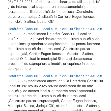
261/25.06.2025 referitoare la declararea de utilitate publică
și de interes local și aprobarea amplasamentului pentru
lucrarea de utilitate publică de interes local „Construire
parcare supraetajată, situată în Cartierul Eugen Ionescu,
municipiul Slatina, județul Olt”
Hotărârea Consiliului Local al Municipiului Slatina nr. 416 din
15.09.2025
- modificarea Hotărârii Consiliului Local nr.
261/25.06.2025 privind declararea de utilitate publică și de
interes local și aprobarea amplasamentului pentru lucrarea
de utilitate publică de interes local „Construire parcare
supraetajată, Cartier Eugen Ionescu, Muncipiul Slatina,
Județul Olt”, situat în municipiul Slatina și declanșarea
procedurii de expropriere a imobilelor cuprinse în coridorul
de expropriere
Hotărârea Consiliului Local al Municipiului Slatina nr. 443 din
30.09.2025
- modificarea anexei nr. 2 la Hotărârea Consiliului
Local nr. 261/25.06.2025 privind declararea de utilitate
publică şi de interes local şi aprobarea amplasamentului
pentru lucrarea de utilitate publică de interes local
„Construire parcare supraetajată, Cartier Eugen Ionescu,
Muncipiul Slatina, Judeţul Olt”, situat în municipiul Slatina şi
declanşarea procedurii de expropriere a imobilelor cuprinse