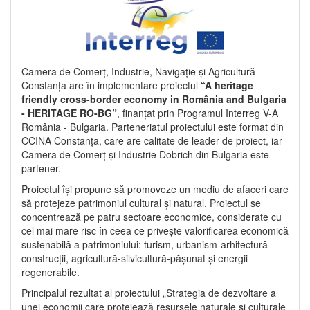
Camera de Comerț, Industrie, Navigație și Agricultură
Constanța are în implementare proiectul
“A heritage
friendly cross-border economy in România and Bulgaria
- HERITAGE RO-BG”
, finanțat prin Programul Interreg V-A
România - Bulgaria. Parteneriatul proiectului este format din
CCINA Constanța, care are calitate de leader de proiect, iar
Camera de Comerț și Industrie Dobrich din Bulgaria este
partener.
Proiectul își propune să promoveze un mediu de afaceri care
să protejeze patrimoniul cultural și natural. Proiectul se
concentrează pe patru sectoare economice, considerate cu
cel mai mare risc în ceea ce privește valorificarea economică
sustenabilă a patrimoniului: turism, urbanism-arhitectură-
construcții, agricultură-silvicultură-pășunat și energii
regenerabile.
Principalul rezultat al proiectului „Strategia de dezvoltare a
unei economii care protejează resursele naturale și culturale