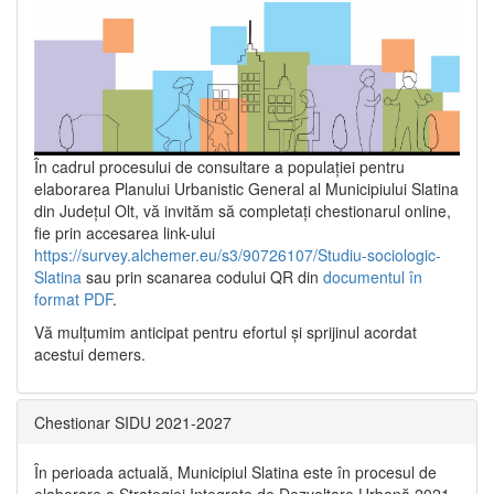
În cadrul procesului de consultare a populaţiei pentru
elaborarea Planului Urbanistic General al Municipiului Slatina
din Județul Olt, vă invităm să completați chestionarul online,
fie prin accesarea link-ului
https://survey.alchemer.eu/s3/90726107/Studiu-sociologic-
Slatina
sau prin scanarea codului QR din
documentul în
format PDF
.
Vă mulţumim anticipat pentru efortul şi sprijinul acordat
acestui demers.
Chestionar SIDU 2021-2027
În perioada actuală, Municipiul Slatina este în procesul de
elaborare a Strategiei Integrate de Dezvoltare Urbană 2021‐