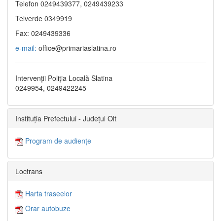
Telefon 0249439377, 0249439233
Telverde 0349919
Fax: 0249439336
e-mail:
office@primariaslatina.ro
Intervenții Poliția Locală Slatina
0249954, 0249422245
Instituția Prefectului - Județul Olt
Program de audiențe
Loctrans
Harta traseelor
Orar autobuze