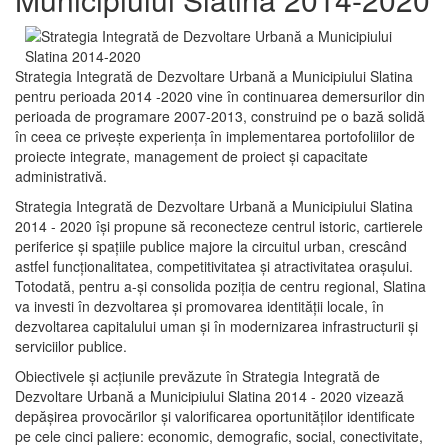
Strategia Integrată de Dezvoltare Urbană a Municipiului Slatina
pentru perioada 2014 -2020 vine în continuarea demersurilor din
perioada de programare 2007-2013, construind pe o bază solidă
în ceea ce priveşte experienţa în implementarea portofoliilor de
proiecte integrate, management de proiect și capacitate
administrativă.
Strategia Integrată de Dezvoltare Urbană a Municipiului Slatina
2014 - 2020 își propune să reconecteze centrul istoric, cartierele
periferice şi spaţiile publice majore la circuitul urban, crescând
astfel funcţionalitatea, competitivitatea şi atractivitatea oraşului.
Totodată, pentru a-şi consolida poziţia de centru regional, Slatina
va investi în dezvoltarea şi promovarea identităţii locale, în
dezvoltarea capitalului uman şi în modernizarea infrastructurii şi
serviciilor publice.
Obiectivele şi acţiunile prevăzute în Strategia Integrată de
Dezvoltare Urbană a Municipiului Slatina 2014 - 2020 vizează
depășirea provocărilor şi valorificarea oportunităţilor identificate
pe cele cinci paliere: economic, demografic, social, conectivitate,