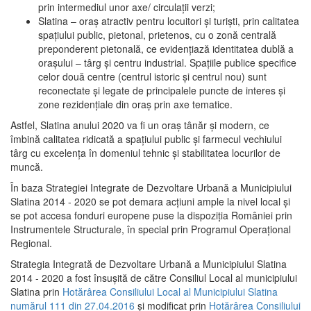
prin intermediul unor axe/ circulații verzi;
Slatina – oraş atractiv pentru locuitori şi turişti, prin calitatea
spaţiului public, pietonal, prietenos, cu o zonă centrală
preponderent pietonală, ce evidenţiază identitatea dublă a
oraşului – târg şi centru industrial. Spaţiile publice specifice
celor două centre (centrul istoric şi centrul nou) sunt
reconectate şi legate de principalele puncte de interes şi
zone rezidenţiale din oraş prin axe tematice.
Astfel, Slatina anului 2020 va fi un oraş tânăr şi modern, ce
îmbină calitatea ridicată a spaţiului public şi farmecul vechiului
târg cu excelenţa în domeniul tehnic şi stabilitatea locurilor de
muncă.
În baza Strategiei Integrate de Dezvoltare Urbană a Municipiului
Slatina 2014 - 2020 se pot demara acţiuni ample la nivel local şi
se pot accesa fonduri europene puse la dispoziţia României prin
Instrumentele Structurale, în special prin Programul Operațional
Regional.
Strategia Integrată de Dezvoltare Urbană a Municipiului Slatina
2014 - 2020 a fost însuşită de către Consiliul Local al municipiului
Slatina prin
Hotărârea Consiliului Local al Municipiului Slatina
numărul 111 din 27.04.2016
și modificat prin
Hotărârea Consiliului