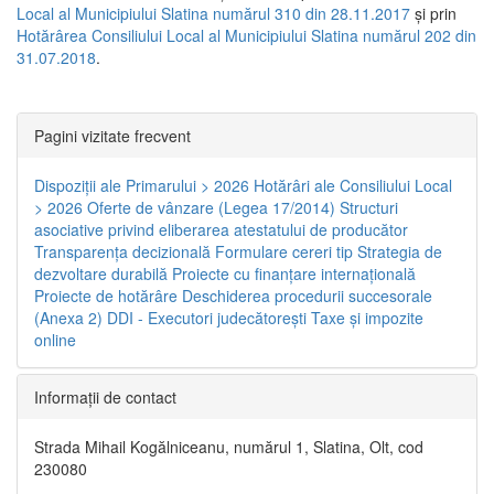
Local al Municipiului Slatina numărul 310 din 28.11.2017
și prin
Hotărârea Consiliului Local al Municipiului Slatina numărul 202 din
31.07.2018
.
Pagini vizitate frecvent
Dispoziţii ale Primarului > 2026
Hotărâri ale Consiliului Local
> 2026
Oferte de vânzare (Legea 17/2014)
Structuri
asociative privind eliberarea atestatului de producător
Transparenţa decizională
Formulare cereri tip
Strategia de
dezvoltare durabilă
Proiecte cu finanţare internaţională
Proiecte de hotărâre
Deschiderea procedurii succesorale
(Anexa 2)
DDI - Executori judecătorești
Taxe şi impozite
online
Informaţii de contact
Strada Mihail Kogălniceanu, numărul 1, Slatina, Olt, cod
230080