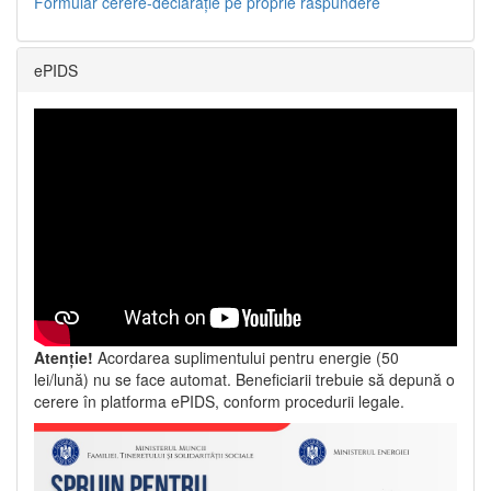
Formular cerere-declarație pe proprie răspundere
ePIDS
Atenție!
Acordarea suplimentului pentru energie (50
lei/lună) nu se face automat. Beneficiarii trebuie să depună o
cerere în platforma ePIDS, conform procedurii legale.