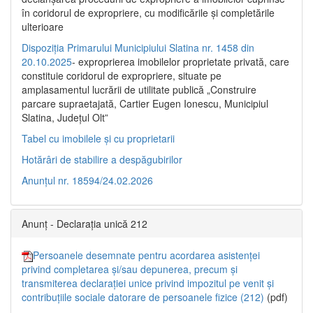
în coridorul de expropriere, cu modificările şi completările
ulterioare
Dispoziția Primarului Municipiului Slatina nr. 1458 din
20.10.2025
- exproprierea imobilelor proprietate privată, care
constituie coridorul de expropriere, situate pe
amplasamentul lucrării de utilitate publică „Construire
parcare supraetajată, Cartier Eugen Ionescu, Municipiul
Slatina, Județul Olt”
Tabel cu imobilele și cu proprietarii
Hotărâri de stabilire a despăgubirilor
Anunțul nr. 18594/24.02.2026
Anunț - Declarația unică 212
Persoanele desemnate pentru acordarea asistenței
privind completarea și/sau depunerea, precum și
transmiterea declarației unice privind impozitul pe venit și
contribuțiile sociale datorare de persoanele fizice (212)
(pdf)