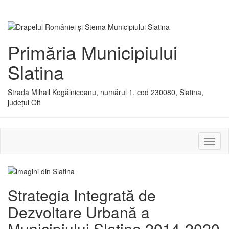
Primăria Municipiului
Slatina
Strada Mihail Kogălniceanu, numărul 1, cod 230080, Slatina,
județul Olt
Activ
sau
dezac
meniu
Strategia Integrată de
Dezvoltare Urbană a
Municipiului Slatina 2014-2020