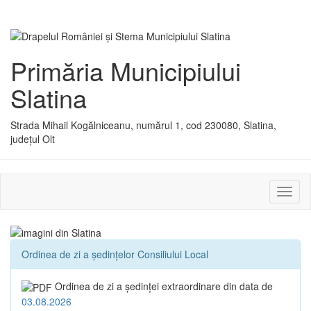
Primăria Municipiului
Slatina
Strada Mihail Kogălniceanu, numărul 1, cod 230080, Slatina,
județul Olt
Activ
sau
dezac
meniu
Ordinea de zi a ședințelor Consiliului Local
Ordinea de zi a şedinţei extraordinare din data de
03.08.2026