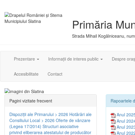
Primăria Muni
Strada Mihail Kogălniceanu, numă
Prezentare
Informații de interes public
Despre ora
Accesibilitate
Contact
Pagini vizitate frecvent
Rapoartele d
Dispoziţii ale Primarului > 2026
Hotărâri ale
Anul 202
Consiliului Local > 2026
Oferte de vânzare
Anul 202
(Legea 17/2014)
Structuri asociative
Anul 202
privind eliberarea atestatului de producător
Anul 202