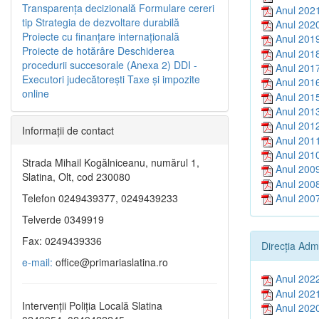
Transparenţa decizională
Formulare cereri
Anul 202
tip
Strategia de dezvoltare durabilă
Anul 202
Proiecte cu finanţare internaţională
Anul 201
Proiecte de hotărâre
Deschiderea
Anul 201
procedurii succesorale (Anexa 2)
DDI -
Anul 201
Executori judecătorești
Taxe şi impozite
Anul 201
online
Anul 201
Anul 201
Anul 201
Informaţii de contact
Anul 201
Anul 201
Strada Mihail Kogălniceanu, numărul 1,
Anul 200
Slatina, Olt, cod 230080
Anul 200
Anul 200
Telefon 0249439377, 0249439233
Telverde 0349919
Fax: 0249439336
Direcția Adm
e-mail:
office@primariaslatina.ro
Anul 202
Anul 202
Intervenții Poliția Locală Slatina
Anul 202