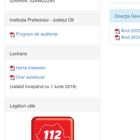
0249954, 0249422245
Direcția Gen
Instituția Prefectului - Județul Olt
Anul 202
Program de audiențe
Anul 202
Loctrans
Harta traseelor
Orar autobuze
(valabil începând cu 1 iunie 2018)
Legături utile