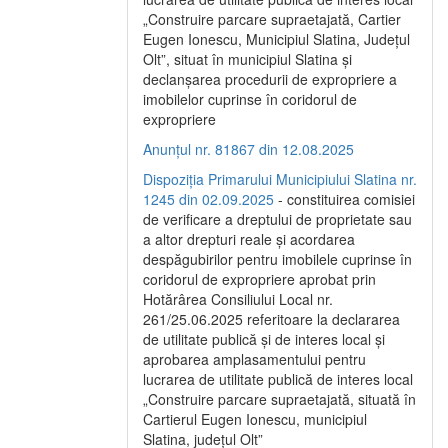
„Construire parcare supraetajată, Cartier
Eugen Ionescu, Municipiul Slatina, Județul
Olt”, situat în municipiul Slatina și
declanșarea procedurii de expropriere a
imobilelor cuprinse în coridorul de
expropriere
Anunțul nr. 81867 din 12.08.2025
Dispoziția Primarului Municipiului Slatina nr.
1245 din 02.09.2025
- constituirea comisiei
de verificare a dreptului de proprietate sau
a altor drepturi reale și acordarea
despăgubirilor pentru imobilele cuprinse în
coridorul de expropriere aprobat prin
Hotărârea Consiliului Local nr.
261/25.06.2025 referitoare la declararea
de utilitate publică și de interes local și
aprobarea amplasamentului pentru
lucrarea de utilitate publică de interes local
„Construire parcare supraetajată, situată în
Cartierul Eugen Ionescu, municipiul
Slatina, județul Olt”