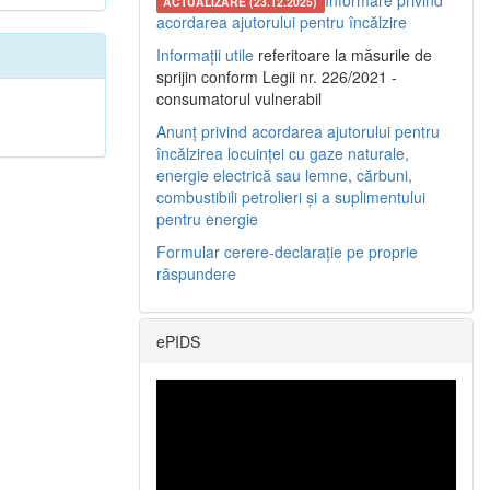
Informare privind
ACTUALIZARE (23.12.2025)
acordarea ajutorului pentru încălzire
Informații utile
referitoare la măsurile de
sprijin conform Legii nr. 226/2021 -
consumatorul vulnerabil
Anunț privind acordarea ajutorului pentru
încălzirea locuinței cu gaze naturale,
energie electrică sau lemne, cărbuni,
combustibili petrolieri și a suplimentului
pentru energie
Formular cerere-declarație pe proprie
răspundere
ePIDS