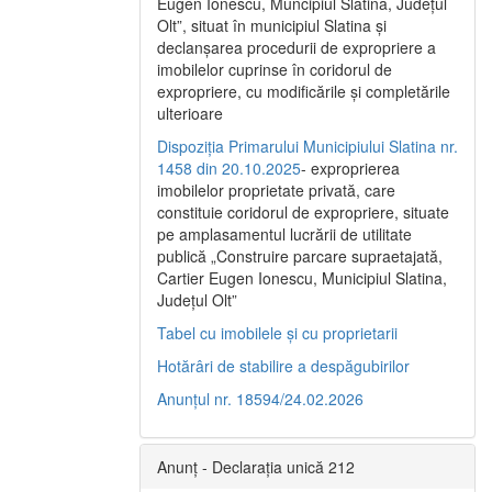
Eugen Ionescu, Muncipiul Slatina, Judeţul
Olt”, situat în municipiul Slatina şi
declanşarea procedurii de expropriere a
imobilelor cuprinse în coridorul de
expropriere, cu modificările şi completările
ulterioare
Dispoziția Primarului Municipiului Slatina nr.
1458 din 20.10.2025
- exproprierea
imobilelor proprietate privată, care
constituie coridorul de expropriere, situate
pe amplasamentul lucrării de utilitate
publică „Construire parcare supraetajată,
Cartier Eugen Ionescu, Municipiul Slatina,
Județul Olt”
Tabel cu imobilele și cu proprietarii
Hotărâri de stabilire a despăgubirilor
Anunțul nr. 18594/24.02.2026
Anunț - Declarația unică 212