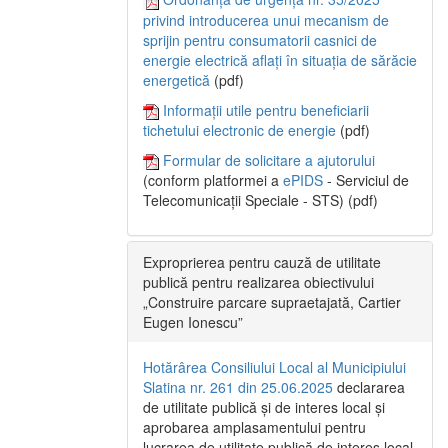
privind introducerea unui mecanism de
sprijin pentru consumatorii casnici de
energie electrică aflați în situația de sărăcie
energetică
(pdf)
Informații utile pentru beneficiarii
tichetului electronic de energie
(pdf)
Formular de solicitare a ajutorului
(conform platformei a
ePIDS
- Serviciul de
Telecomunicații Speciale - STS) (pdf)
Exproprierea pentru cauză de utilitate
publică pentru realizarea obiectivului
„Construire parcare supraetajată, Cartier
Eugen Ionescu”
Hotărârea Consiliului Local al Municipiului
Slatina nr. 261 din 25.06.2025
declararea
de utilitate publică și de interes local și
aprobarea amplasamentului pentru
lucrarea de utilitate publică de interes local