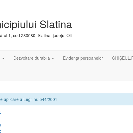
cipiului Slatina
rul 1, cod 230080, Slatina, județul Olt
ș
Dezvoltare durabilă
Evidența persoanelor
GHIȘEUL.
e aplicare a Legii nr. 544/2001
5
4
3
2