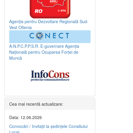
Agenția pentru Dezvoltare Regională Sud-
Vest Oltenia
A.N.P.C.P.P.S.R.
E-guvernare
Agenția
Națională pentru Ocuparea Forței de
Muncă
Cea mai recentă actualizare:
Data: 12.06.2026
Convocări / Invitaţii la şedinţele Consiliului
Local