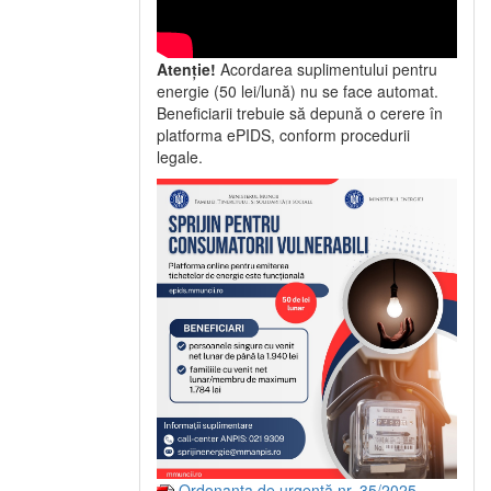
Atenție!
Acordarea suplimentului pentru
energie (50 lei/lună) nu se face automat.
Beneficiarii trebuie să depună o cerere în
platforma ePIDS, conform procedurii
legale.
Ordonanța de urgență nr. 35/2025