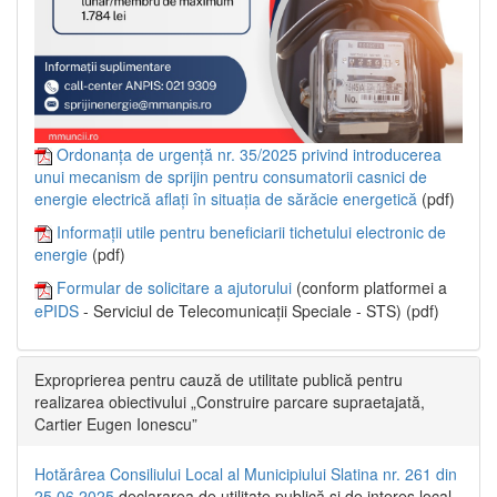
Ordonanța de urgență nr. 35/2025 privind introducerea
unui mecanism de sprijin pentru consumatorii casnici de
energie electrică aflați în situația de sărăcie energetică
(pdf)
Informații utile pentru beneficiarii tichetului electronic de
energie
(pdf)
Formular de solicitare a ajutorului
(conform platformei a
ePIDS
- Serviciul de Telecomunicații Speciale - STS) (pdf)
Exproprierea pentru cauză de utilitate publică pentru
realizarea obiectivului „Construire parcare supraetajată,
Cartier Eugen Ionescu”
Hotărârea Consiliului Local al Municipiului Slatina nr. 261 din
25.06.2025
declararea de utilitate publică și de interes local