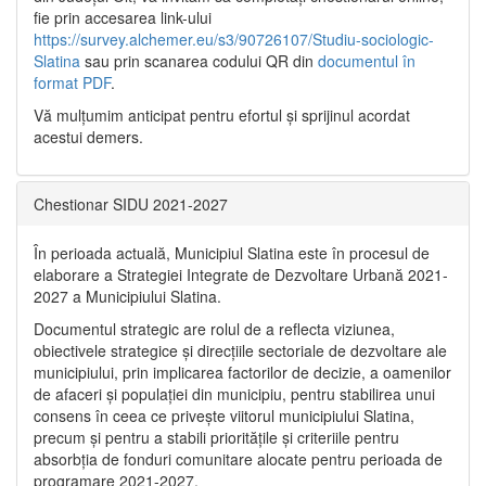
fie prin accesarea link-ului
https://survey.alchemer.eu/s3/90726107/Studiu-sociologic-
Slatina
sau prin scanarea codului QR din
documentul în
format PDF
.
Vă mulţumim anticipat pentru efortul şi sprijinul acordat
acestui demers.
Chestionar SIDU 2021-2027
În perioada actuală, Municipiul Slatina este în procesul de
elaborare a Strategiei Integrate de Dezvoltare Urbană 2021‐
2027 a Municipiului Slatina.
Documentul strategic are rolul de a reflecta viziunea,
obiectivele strategice și direcțiile sectoriale de dezvoltare ale
municipiului, prin implicarea factorilor de decizie, a oamenilor
de afaceri și populației din municipiu, pentru stabilirea unui
consens în ceea ce privește viitorul municipiului Slatina,
precum și pentru a stabili prioritățile și criteriile pentru
absorbția de fonduri comunitare alocate pentru perioada de
programare 2021-2027.