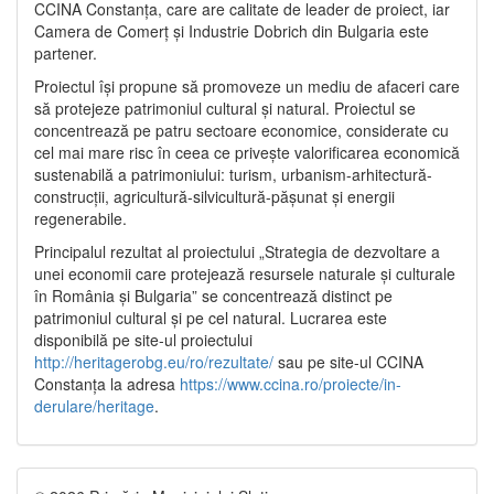
CCINA Constanța, care are calitate de leader de proiect, iar
Camera de Comerț și Industrie Dobrich din Bulgaria este
partener.
Proiectul își propune să promoveze un mediu de afaceri care
să protejeze patrimoniul cultural și natural. Proiectul se
concentrează pe patru sectoare economice, considerate cu
cel mai mare risc în ceea ce privește valorificarea economică
sustenabilă a patrimoniului: turism, urbanism-arhitectură-
construcții, agricultură-silvicultură-pășunat și energii
regenerabile.
Principalul rezultat al proiectului „Strategia de dezvoltare a
unei economii care protejează resursele naturale și culturale
în România și Bulgaria” se concentrează distinct pe
patrimoniul cultural și pe cel natural. Lucrarea este
disponibilă pe site-ul proiectului
http://heritagerobg.eu/ro/rezultate/
sau pe site-ul CCINA
Constanța la adresa
https://www.ccina.ro/proiecte/in-
derulare/heritage
.