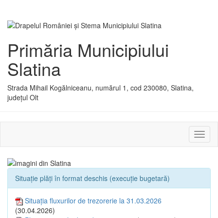
Primăria Municipiului
Slatina
Strada Mihail Kogălniceanu, numărul 1, cod 230080, Slatina,
județul Olt
Activ
sau
dezac
meniu
Situație plăți în format deschis (execuție bugetară)
Situația fluxurilor de trezorerie la 31.03.2026
(30.04.2026)