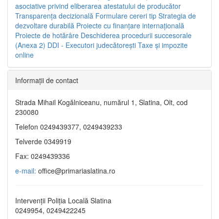
asociative privind eliberarea atestatului de producător
Transparenţa decizională
Formulare cereri tip
Strategia de
dezvoltare durabilă
Proiecte cu finanţare internaţională
Proiecte de hotărâre
Deschiderea procedurii succesorale
(Anexa 2)
DDI - Executori judecătorești
Taxe şi impozite
online
Informaţii de contact
Strada Mihail Kogălniceanu, numărul 1, Slatina, Olt, cod
230080
Telefon 0249439377, 0249439233
Telverde 0349919
Fax: 0249439336
e-mail:
office@primariaslatina.ro
Intervenții Poliția Locală Slatina
0249954, 0249422245