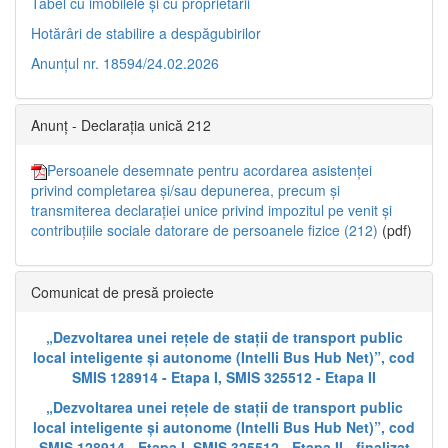
Tabel cu imobilele și cu proprietarii
Hotărâri de stabilire a despăgubirilor
Anunțul nr. 18594/24.02.2026
Anunț - Declarația unică 212
Persoanele desemnate pentru acordarea asistenței
privind completarea și/sau depunerea, precum și
transmiterea declarației unice privind impozitul pe venit și
contribuțiile sociale datorare de persoanele fizice (212)
(pdf)
Comunicat de presă proiecte
„Dezvoltarea unei rețele de stații de transport public
local inteligente și autonome (Intelli Bus Hub Net)”, cod
SMIS 128914 - Etapa I, SMIS 325512 - Etapa II
„Dezvoltarea unei rețele de stații de transport public
local inteligente și autonome (Intelli Bus Hub Net)”, cod
SMIS 128914 - Etapa I, SMIS 325512 - Etapa II - finalizat