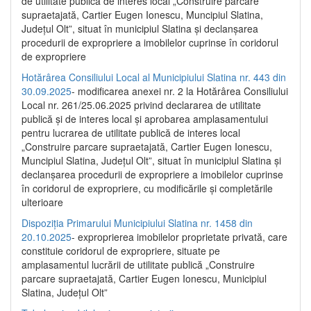
de utilitate publică de interes local „Construire parcare
supraetajată, Cartier Eugen Ionescu, Muncipiul Slatina,
Județul Olt”, situat în municipiul Slatina și declanșarea
procedurii de expropriere a imobilelor cuprinse în coridorul
de expropriere
Hotărârea Consiliului Local al Municipiului Slatina nr. 443 din
30.09.2025
- modificarea anexei nr. 2 la Hotărârea Consiliului
Local nr. 261/25.06.2025 privind declararea de utilitate
publică şi de interes local şi aprobarea amplasamentului
pentru lucrarea de utilitate publică de interes local
„Construire parcare supraetajată, Cartier Eugen Ionescu,
Muncipiul Slatina, Judeţul Olt”, situat în municipiul Slatina şi
declanşarea procedurii de expropriere a imobilelor cuprinse
în coridorul de expropriere, cu modificările şi completările
ulterioare
Dispoziția Primarului Municipiului Slatina nr. 1458 din
20.10.2025
- exproprierea imobilelor proprietate privată, care
constituie coridorul de expropriere, situate pe
amplasamentul lucrării de utilitate publică „Construire
parcare supraetajată, Cartier Eugen Ionescu, Municipiul
Slatina, Județul Olt”