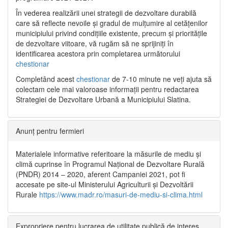
În vederea realizării unei strategii de dezvoltare durabilă
care să reflecte nevoile și gradul de mulțumire al cetățenilor
municipiului privind condițiile existente, precum și prioritățile
de dezvoltare viitoare, vă rugăm să ne sprijiniți în
identificarea acestora prin completarea următorului
chestionar
Completând acest
chestionar
de 7-10 minute ne veți ajuta să
colectam cele mai valoroase informații pentru redactarea
Strategiei de Dezvoltare Urbană a Municipiului Slatina.
Anunț pentru fermieri
Materialele informative referitoare la măsurile de mediu și
climă cuprinse în Programul Național de Dezvoltare Rurală
(PNDR) 2014 – 2020, aferent Campaniei 2021, pot fi
accesate pe site-ul Ministerului Agriculturii și Dezvoltării
Rurale
https://www.madr.ro/masuri-de-mediu-si-clima.html
Expropriere pentru lucrarea de utilitate publică de interes