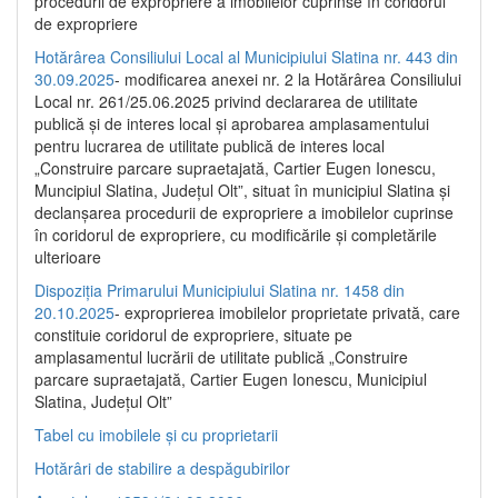
procedurii de expropriere a imobilelor cuprinse în coridorul
de expropriere
Hotărârea Consiliului Local al Municipiului Slatina nr. 443 din
30.09.2025
- modificarea anexei nr. 2 la Hotărârea Consiliului
Local nr. 261/25.06.2025 privind declararea de utilitate
publică şi de interes local şi aprobarea amplasamentului
pentru lucrarea de utilitate publică de interes local
„Construire parcare supraetajată, Cartier Eugen Ionescu,
Muncipiul Slatina, Judeţul Olt”, situat în municipiul Slatina şi
declanşarea procedurii de expropriere a imobilelor cuprinse
în coridorul de expropriere, cu modificările şi completările
ulterioare
Dispoziția Primarului Municipiului Slatina nr. 1458 din
20.10.2025
- exproprierea imobilelor proprietate privată, care
constituie coridorul de expropriere, situate pe
amplasamentul lucrării de utilitate publică „Construire
parcare supraetajată, Cartier Eugen Ionescu, Municipiul
Slatina, Județul Olt”
Tabel cu imobilele și cu proprietarii
Hotărâri de stabilire a despăgubirilor