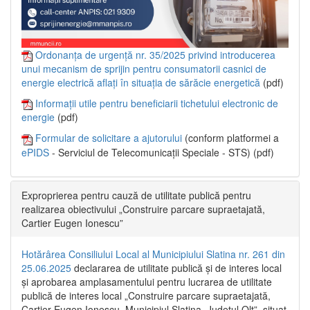
Ordonanța de urgență nr. 35/2025 privind introducerea
unui mecanism de sprijin pentru consumatorii casnici de
energie electrică aflați în situația de sărăcie energetică
(pdf)
Informații utile pentru beneficiarii tichetului electronic de
energie
(pdf)
Formular de solicitare a ajutorului
(conform platformei a
ePIDS
- Serviciul de Telecomunicații Speciale - STS) (pdf)
Exproprierea pentru cauză de utilitate publică pentru
realizarea obiectivului „Construire parcare supraetajată,
Cartier Eugen Ionescu”
Hotărârea Consiliului Local al Municipiului Slatina nr. 261 din
25.06.2025
declararea de utilitate publică și de interes local
și aprobarea amplasamentului pentru lucrarea de utilitate
publică de interes local „Construire parcare supraetajată,
Cartier Eugen Ionescu, Municipiul Slatina, Județul Olt”, situat