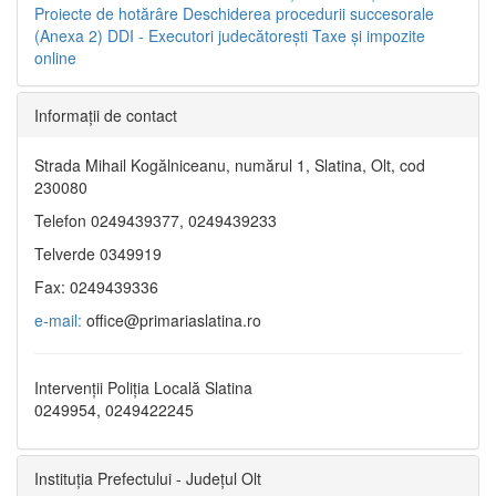
Proiecte de hotărâre
Deschiderea procedurii succesorale
(Anexa 2)
DDI - Executori judecătorești
Taxe şi impozite
online
Informaţii de contact
Strada Mihail Kogălniceanu, numărul 1, Slatina, Olt, cod
230080
Telefon 0249439377, 0249439233
Telverde 0349919
Fax: 0249439336
e-mail:
office@primariaslatina.ro
Intervenții Poliția Locală Slatina
0249954, 0249422245
Instituția Prefectului - Județul Olt