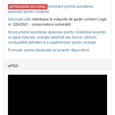
Informare privind acordarea
ACTUALIZARE (23.12.2025)
ajutorului pentru încălzire
Informații utile
referitoare la măsurile de sprijin conform Legii
nr. 226/2021 - consumatorul vulnerabil
Anunț privind acordarea ajutorului pentru încălzirea locuinței
cu gaze naturale, energie electrică sau lemne, cărbuni,
combustibili petrolieri și a suplimentului pentru energie
Formular cerere-declarație pe proprie răspundere
ePIDS