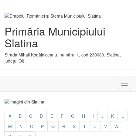
Primăria Municipiului
Slatina
Strada Mihail Kogălniceanu, numărul 1, cod 230080, Slatina,
județul Olt
Activ
sau
dezac
meniu
A
B
C
D
E
F
G
H
I
J
K
L
M
N
O
P
Q
R
S
T
U
V
W