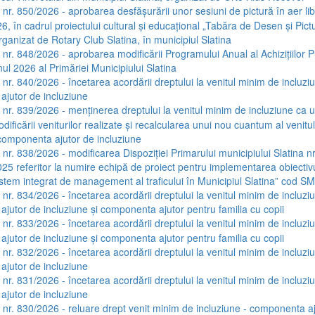
 nr. 850/2026 - aprobarea desfășurării unor sesiuni de pictură în aer lib
, în cadrul proiectului cultural și educațional „Tabăra de Desen și Pictu
ganizat de Rotary Club Slatina, în municipiul Slatina
a nr. 848/2026 - aprobarea modificării Programului Anual al Achizițiilor 
nul 2026 al Primăriei Municipiului Slatina
 nr. 840/2026 - încetarea acordării dreptului la venitul minim de incluzi
jutor de incluziune
a nr. 839/2026 - menținerea dreptului la venitul minim de incluziune ca 
dificării veniturilor realizate și recalcularea unui nou cuantum al venit
 componenta ajutor de incluziune
 nr. 838/2026 - modificarea Dispoziției Primarului municipiului Slatina nr
25 referitor la numire echipă de proiect pentru implementarea obiectivu
istem integrat de management al traficului în Municipiul Slatina” cod 
 nr. 834/2026 - încetarea acordării dreptului la venitul minim de incluzi
jutor de incluziune și componenta ajutor pentru familia cu copii
 nr. 833/2026 - încetarea acordării dreptului la venitul minim de incluzi
jutor de incluziune și componenta ajutor pentru familia cu copii
 nr. 832/2026 - încetarea acordării dreptului la venitul minim de incluzi
jutor de incluziune
 nr. 831/2026 - încetarea acordării dreptului la venitul minim de incluzi
jutor de incluziune
a nr. 830/2026 - reluare drept venit minim de incluziune - componenta a