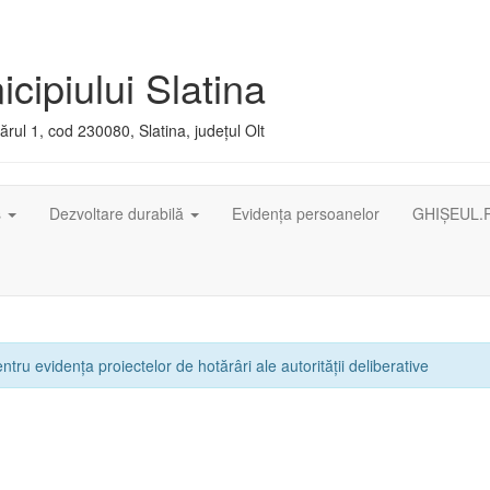
cipiului Slatina
rul 1, cod 230080, Slatina, județul Olt
ș
Dezvoltare durabilă
Evidența persoanelor
GHIȘEUL.
ntru evidența proiectelor de hotărâri ale autorității deliberative