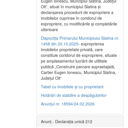
Eugen Ionescu, Muncipiul Slatina, Judeţul
Olt”, situat în municipiul Slatina şi
declanşarea procedurii de expropriere a
imobilelor cuprinse în coridorul de
expropriere, cu modificările şi completările
ulterioare
Dispoziția Primarului Municipiului Slatina nr.
1458 din 20.10.2025
- exproprierea
imobilelor proprietate privată, care
constituie coridorul de expropriere, situate
pe amplasamentul lucrării de utilitate
publică „Construire parcare supraetajată,
Cartier Eugen Ionescu, Municipiul Slatina,
Județul Olt”
Tabel cu imobilele și cu proprietarii
Hotărâri de stabilire a despăgubirilor
Anunțul nr. 18594/24.02.2026
Anunț - Declarația unică 212