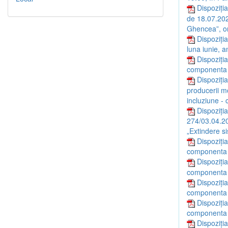
Dispoziția
de 18.07.2026
Ghencea”, or
Dispoziți
luna iunie, a
Dispoziția
componenta a
Dispoziți
producerii mo
incluziune -
Dispoziția
274/03.04.20
„Extindere s
Dispoziția
componenta a
Dispoziția
componenta a
Dispoziția
componenta a
Dispoziția
componenta a
Dispoziți