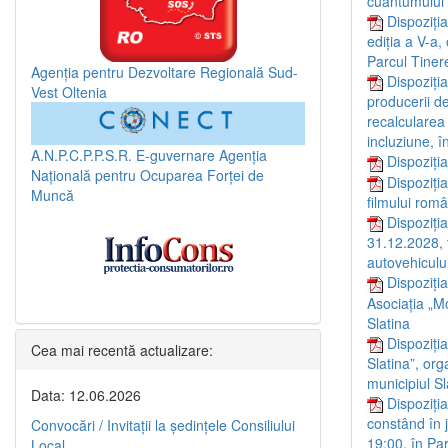
cuantumului 
Dispoziți
ediția a V-a,
Parcul Tinere
Agenția pentru Dezvoltare Regională Sud-
Dispoziți
Vest Oltenia
producerii d
recalcularea
incluziune, 
A.N.P.C.P.P.S.R.
E-guvernare
Agenția
Dispoziți
Națională pentru Ocuparea Forței de
Dispoziți
Muncă
filmului rom
Dispoziția
31.12.2028, 
autovehiculul
Dispoziți
Asociația „M
Slatina
Dispoziți
Cea mai recentă actualizare:
Slatina”, org
municipiul Sl
Data: 12.06.2026
Dispoziți
constând în j
Convocări / Invitaţii la şedinţele Consiliului
19:00, în Par
Local