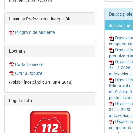
0249954, 0249422245
Dispoziții al
Instituția Prefectului - Județul Olt
Selectați anu
Program de audiențe
Dispoziția
componenta a
Dispoziți
Loctrans
preuniversita
Dispoziția
Harta traseelor
31.12.2028, 
Orar autobuze
autovehiculul
Dispoziția
(valabil începând cu 1 iunie 2018)
Primarului mu
de Asistență
postului vaca
Legături utile
Dispoziția
31.12.2028, 
autovehiculul
Dispoziți
componenta a