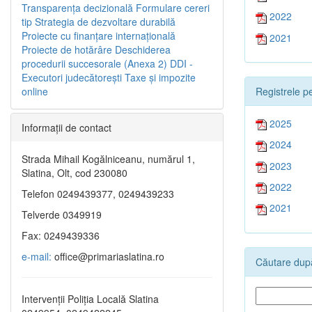
Transparenţa decizională
Formulare cereri
2022
tip
Strategia de dezvoltare durabilă
Proiecte cu finanţare internaţională
2021
Proiecte de hotărâre
Deschiderea
procedurii succesorale (Anexa 2)
DDI -
Executori judecătorești
Taxe şi impozite
Registrele pe
online
2025
Informaţii de contact
2024
Strada Mihail Kogălniceanu, numărul 1,
2023
Slatina, Olt, cod 230080
2022
Telefon 0249439377, 0249439233
2021
Telverde 0349919
Fax: 0249439336
e-mail:
office@primariaslatina.ro
Căutare după
Intervenții Poliția Locală Slatina