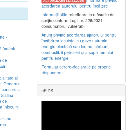
Informare privind
ACTUALIZARE (23.12.2025)
acordarea ajutorului pentru încălzire
Informații utile
referitoare la măsurile de
sprijin conform Legii nr. 226/2021 -
consumatorul vulnerabil
Anunț privind acordarea ajutorului pentru
une -
încălzirea locuinței cu gaze naturale,
energie electrică sau lemne, cărbuni,
vățământul
combustibili petrolieri și a suplimentului
pentru energie
a de
irii
Formular cerere-declarație pe proprie
răspundere
ialitate al
iei Generale
n concurs a
ePIDS
 Slatina
a de
înlocuirii
uziune -
irea