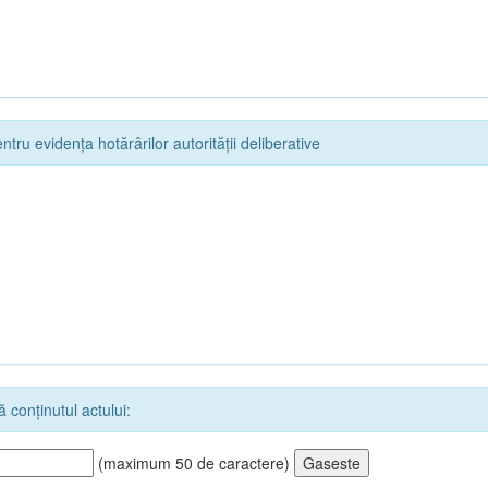
ntru evidența hotărârilor autorității deliberative
 conținutul actului:
(maximum 50 de caractere)