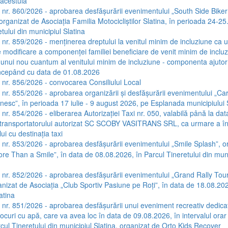
acestuia
a nr. 860/2026 - aprobarea desfășurării evenimentului „South Side Biker
 organizat de Asociația Familia Motocicliștilor Slatina, în perioada 24-2
tului din municipiul Slatina
a nr. 859/2026 - menținerea dreptului la venitul minim de incluziune ca 
e modificare a componenței familiei beneficiare de venit minim de incluz
 unui nou cuantum al venitului minim de incluziune - componenta ajutor
începând cu data de 01.08.2026
a nr. 856/2026 - convocarea Consiliului Local
a nr. 855/2026 - aprobarea organizării și desfășurării evenimentului „C
ânesc”, în perioada 17 iulie - 9 august 2026, pe Esplanada municipiului 
 nr. 854/2026 - eliberarea Autorizației Taxi nr. 050, valabilă până la dat
transportatorului autorizat SC SCOBY VASITRANS SRL, ca urmare a înl
ui cu destinația taxi
a nr. 853/2026 - aprobarea desfășurării evenimentului „Smile Splash”, o
ore Than a Smile”, în data de 08.08.2026, în Parcul Tineretului din muni
a nr. 852/2026 - aprobarea desfășurării evenimentului „Grand Rally Tou
anizat de Asociația „Club Sportiv Pasiune pe Roți”, în data de 18.08.202
atina
a nr. 851/2026 - aprobarea desfășurării unui eveniment recreativ dedicat 
ocuri cu apă, care va avea loc în data de 09.08.2026, în intervalul orar
cul Tineretului din municipiul Slatina, organizat de Orto Kids Recover