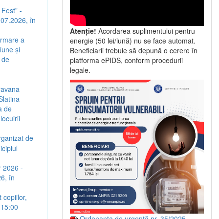
 Fest” -
5.07.2026, în
Atenție!
Acordarea suplimentului pentru
urmare a
energie (50 lei/lună) nu se face automat.
iune și
Beneficiarii trebuie să depună o cerere în
 de
platforma ePIDS, conform procedurii
legale.
aravana
Slatina
a de
ocuirii
rganizat de
cipiul
r 2026 -
6, în
copiilor,
 15:00-
Ordonanța de urgență nr. 35/2025