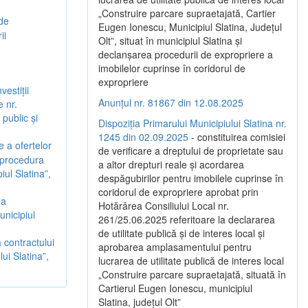
„Construire parcare supraetajată, Cartier
 de
Eugen Ionescu, Municipiul Slatina, Județul
ii
Olt”, situat în municipiul Slatina și
declanșarea procedurii de expropriere a
imobilelor cuprinse în coridorul de
expropriere
vestiții
Anunțul nr. 81867 din 12.08.2025
 nr.
public și
Dispoziția Primarului Municipiului Slatina nr.
1245 din 02.09.2025
- constituirea comisiei
 a ofertelor
de verificare a dreptului de proprietate sau
- procedura
a altor drepturi reale și acordarea
piul Slatina”,
despăgubirilor pentru imobilele cuprinse în
coridorul de expropriere aprobat prin
ea
Hotărârea Consiliului Local nr.
unicipiul
261/25.06.2025 referitoare la declararea
de utilitate publică și de interes local și
 contractului
aprobarea amplasamentului pentru
ui Slatina”,
lucrarea de utilitate publică de interes local
„Construire parcare supraetajată, situată în
Cartierul Eugen Ionescu, municipiul
Slatina, județul Olt”