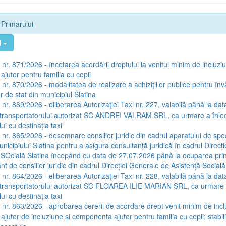
e Primarului
l
 nr. 871/2026 - încetarea acordării dreptului la venitul minim de incluzi
jutor pentru familia cu copii
a nr. 870/2026 - modalitatea de realizare a achizițiilor publice pentru în
r de stat din municipiul Slatina
 nr. 869/2026 - eliberarea Autorizației Taxi nr. 227, valabilă până la dat
transportatorului autorizat SC ANDREI VALRAM SRL, ca urmare a înlocu
ui cu destinația taxi
 nr. 865/2026 - desemnare consilier juridic din cadrul aparatului de spec
nicipiului Slatina pentru a asigura consultanță juridică în cadrul Direcț
 SOcială Slatina începând cu data de 27.07.2026 până la ocuparea pri
nt de consilier juridic din cadrul Direcției Generale de Asistență Socială
 nr. 864/2026 - eliberarea Autorizației Taxi nr. 228, valabilă până la dat
transportatorului autorizat SC FLOAREA ILIE MARIAN SRL, ca urmare a 
ui cu destinația taxi
a nr. 863/2026 - aprobarea cererii de acordare drept venit minim de incl
jutor de incluziune și componenta ajutor pentru familia cu copii; stabil