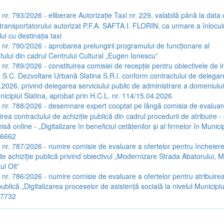
 nr. 793/2026 - eliberare Autorizație Taxi nr. 229, valabilă până la data
transportatorului autorizat P.F.A. SAFTA I. FLORIN, ca urmare a înlocuir
ui cu destinația taxi
a nr. 790/2026 - aprobarea prelungirii programului de funcționare al
ului din cadrul Centrului Cultural „Eugen Ionescu”
 nr. 789/2026 - constituirea comisiei de recepție pentru obiectivele de in
 S.C. Dezvoltare Urbană Slatina S.R.l. conform contractului de delegare
2026, privind delegarea serviciului public de administrare a domeniului 
nicipiul Slatina, aprobat prin H.C.L. nr. 114/15.04.2026
a nr. 788/2026 - desemnare expert cooptat pe lângă comisia de evaluare
irea contractului de achiziție publică din cadrul procedurii de atribuire 
hisă online - „Digitalizare în beneficiul cetățenilor și al firmelor în Munici
26662
a nr. 787/2026 - numire comisie de evaluare a ofertelor pentru încheier
de achiziție publică privind obiectivul „Modernizare Strada Abatorului, M
ul Olt”
a nr. 786/2026 - numire comisie de evaluare a ofertelor pentru atribuirea
publică „Digitalizarea proceselor de asistență socială la nivelul Municipiul
27732