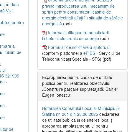
er, în data
privind introducerea unui mecanism de
ră Visi
sprijin pentru consumatorii casnici de
energie electrică aflați în situația de sărăcie
Publice pentru
energetică
(pdf)
Informații utile pentru beneficiarii
une -
tichetului electronic de energie
(pdf)
urmare a
Formular de solicitare a ajutorului
ului minim de
(conform platformei a
ePIDS
- Serviciul de
Telecomunicații Speciale - STS) (pdf)
.
lui
SMIS 321905
Exproprierea pentru cauză de utilitate
une -
publică pentru realizarea obiectivului
„Construire parcare supraetajată, Cartier
une -
Eugen Ionescu”
une -
Hotărârea Consiliului Local al Municipiului
Slatina nr. 261 din 25.06.2025
declararea
une -
de utilitate publică și de interes local și
aprobarea amplasamentului pentru
jutor de
lucrarea de utilitate publică de interes local