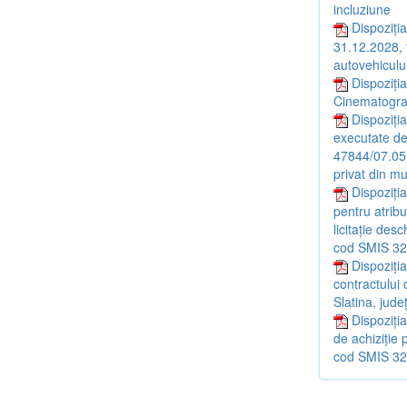
incluziune
Dispoziția
31.12.2028, 
autovehiculul
Dispoziți
Cinematograf
Dispoziția
executate de
47844/07.05.
privat din mu
Dispoziți
pentru atribu
licitație desc
cod SMIS 3
Dispoziți
contractului 
Slatina, județ
Dispoziți
de achiziție 
cod SMIS 3