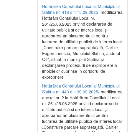
Hotărârea Consiliului Local al Municipiului
Slatina nr. 416 din 15.09.2025
- modificarea
Hotărârii Consiliului Local nr.
261/25.06.2025 privind declararea de
utilitate publică și de interes local și
aprobarea amplasamentului pentru
lucrarea de utilitate publică de interes local
„Construire parcare supraetajată, Cartier
Eugen Ionescu, Muncipiul Slatina, Județul
Olt”, situat în municipiul Slatina și
declanșarea procedurii de expropriere a
imobilelor cuprinse în coridorul de
expropriere
Hotărârea Consiliului Local al Municipiului
Slatina nr. 443 din 30.09.2025
- modificarea
anexei nr. 2 la Hotărârea Consiliului Local
nr. 261/25.06.2025 privind declararea de
utilitate publică şi de interes local şi
aprobarea amplasamentului pentru
lucrarea de utilitate publică de interes local
„Construire parcare supraetajată, Cartier