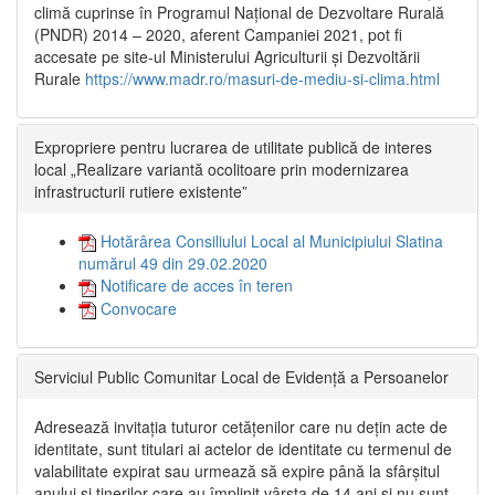
climă cuprinse în Programul Național de Dezvoltare Rurală
(PNDR) 2014 – 2020, aferent Campaniei 2021, pot fi
accesate pe site-ul Ministerului Agriculturii și Dezvoltării
Rurale
https://www.madr.ro/masuri-de-mediu-si-clima.html
Expropriere pentru lucrarea de utilitate publică de interes
local „Realizare variantă ocolitoare prin modernizarea
infrastructurii rutiere existente”
Hotărârea Consiliului Local al Municipiului Slatina
numărul 49 din 29.02.2020
Notificare de acces în teren
Convocare
Serviciul Public Comunitar Local de Evidență a Persoanelor
Adresează invitația tuturor cetățenilor care nu dețin acte de
identitate, sunt titulari ai actelor de identitate cu termenul de
valabilitate expirat sau urmează să expire până la sfârșitul
anului și tinerilor care au împlinit vârsta de 14 ani și nu sunt