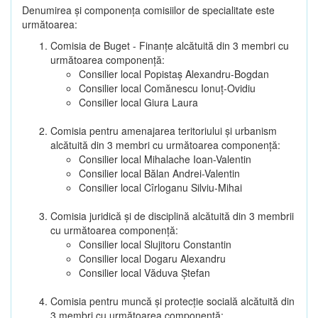
Denumirea şi componenţa comisiilor de specialitate este
următoarea:
Comisia de Buget - Finanţe alcătuită din 3 membri cu
următoarea componenţă:
Consilier local Popistaș Alexandru-Bogdan
Consilier local Comănescu Ionuț-Ovidiu
Consilier local Giura Laura
Comisia pentru amenajarea teritoriului şi urbanism
alcătuită din 3 membri cu următoarea componenţă:
Consilier local Mihalache Ioan-Valentin
Consilier local Bălan Andrei-Valentin
Consilier local Cîrloganu Silviu-Mihai
Comisia juridică şi de disciplină alcătuită din 3 membrii
cu următoarea componenţă:
Consilier local Slujitoru Constantin
Consilier local Dogaru Alexandru
Consilier local Văduva Ștefan
Comisia pentru muncă şi protecţie socială alcătuită din
3 membri cu următoarea componenţă: