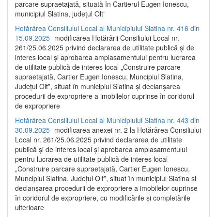
parcare supraetajată, situată în Cartierul Eugen Ionescu,
municipiul Slatina, județul Olt”
Hotărârea Consiliului Local al Municipiului Slatina nr. 416 din
15.09.2025
- modificarea Hotărârii Consiliului Local nr.
261/25.06.2025 privind declararea de utilitate publică și de
interes local și aprobarea amplasamentului pentru lucrarea
de utilitate publică de interes local „Construire parcare
supraetajată, Cartier Eugen Ionescu, Muncipiul Slatina,
Județul Olt”, situat în municipiul Slatina și declanșarea
procedurii de expropriere a imobilelor cuprinse în coridorul
de expropriere
Hotărârea Consiliului Local al Municipiului Slatina nr. 443 din
30.09.2025
- modificarea anexei nr. 2 la Hotărârea Consiliului
Local nr. 261/25.06.2025 privind declararea de utilitate
publică şi de interes local şi aprobarea amplasamentului
pentru lucrarea de utilitate publică de interes local
„Construire parcare supraetajată, Cartier Eugen Ionescu,
Muncipiul Slatina, Judeţul Olt”, situat în municipiul Slatina şi
declanşarea procedurii de expropriere a imobilelor cuprinse
în coridorul de expropriere, cu modificările şi completările
ulterioare