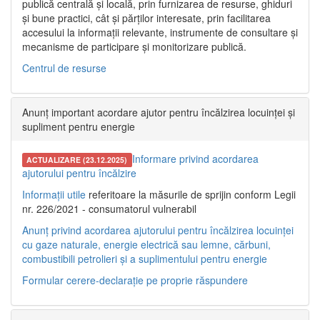
publică centrală și locală, prin furnizarea de resurse, ghiduri
și bune practici, cât și părților interesate, prin facilitarea
accesului la informații relevante, instrumente de consultare și
mecanisme de participare și monitorizare publică.
Centrul de resurse
Anunț important acordare ajutor pentru încălzirea locuinței și
supliment pentru energie
Informare privind acordarea
ACTUALIZARE (23.12.2025)
ajutorului pentru încălzire
Informații utile
referitoare la măsurile de sprijin conform Legii
nr. 226/2021 - consumatorul vulnerabil
Anunț privind acordarea ajutorului pentru încălzirea locuinței
cu gaze naturale, energie electrică sau lemne, cărbuni,
combustibili petrolieri și a suplimentului pentru energie
Formular cerere-declarație pe proprie răspundere