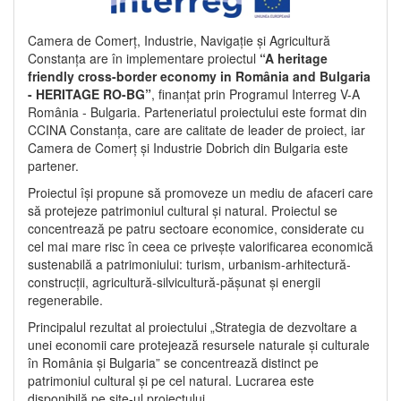
Camera de Comerț, Industrie, Navigație și Agricultură
Constanța are în implementare proiectul
“A heritage
friendly cross-border economy in România and Bulgaria
- HERITAGE RO-BG”
, finanțat prin Programul Interreg V-A
România - Bulgaria. Parteneriatul proiectului este format din
CCINA Constanța, care are calitate de leader de proiect, iar
Camera de Comerț și Industrie Dobrich din Bulgaria este
partener.
Proiectul își propune să promoveze un mediu de afaceri care
să protejeze patrimoniul cultural și natural. Proiectul se
concentrează pe patru sectoare economice, considerate cu
cel mai mare risc în ceea ce privește valorificarea economică
sustenabilă a patrimoniului: turism, urbanism-arhitectură-
construcții, agricultură-silvicultură-pășunat și energii
regenerabile.
Principalul rezultat al proiectului „Strategia de dezvoltare a
unei economii care protejează resursele naturale și culturale
în România și Bulgaria” se concentrează distinct pe
patrimoniul cultural și pe cel natural. Lucrarea este
disponibilă pe site-ul proiectului