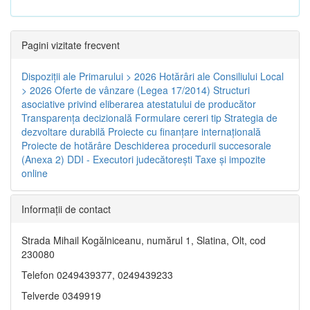
Pagini vizitate frecvent
Dispoziţii ale Primarului > 2026
Hotărâri ale Consiliului Local
> 2026
Oferte de vânzare (Legea 17/2014)
Structuri
asociative privind eliberarea atestatului de producător
Transparenţa decizională
Formulare cereri tip
Strategia de
dezvoltare durabilă
Proiecte cu finanţare internaţională
Proiecte de hotărâre
Deschiderea procedurii succesorale
(Anexa 2)
DDI - Executori judecătorești
Taxe şi impozite
online
Informaţii de contact
Strada Mihail Kogălniceanu, numărul 1, Slatina, Olt, cod
230080
Telefon 0249439377, 0249439233
Telverde 0349919