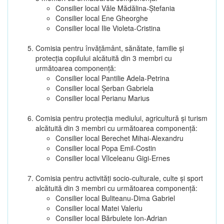
Consilier local Văle Mădălina-Ștefania
Consilier local Ene Gheorghe
Consilier local Ilie Violeta-Cristina
Comisia pentru învăţământ, sănătate, familie şi
protecţia copilului alcătuită din 3 membri cu
următoarea componenţă:
Consilier local Pantilie Adela-Petrina
Consilier local Șerban Gabriela
Consilier local Perianu Marius
Comisia pentru protecţia mediului, agricultură şi turism
alcătuită din 3 membri cu următoarea componenţă:
Consilier local Berechet Mihai-Alexandru
Consilier local Popa Emil-Costin
Consilier local Vîlceleanu Gigi-Ernes
Comisia pentru activităţi socio-culturale, culte şi sport
alcătuită din 3 membri cu următoarea componenţă:
Consilier local Buliteanu-Dima Gabriel
Consilier local Matei Valeriu
Consilier local Bărbulete Ion-Adrian