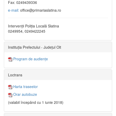
Fax: 0249439336
e-mail:
office@primariaslatina.ro
Intervenții Poliția Locală Slatina
0249954, 0249422245
Instituția Prefectului - Județul Olt
Program de audiențe
Loctrans
Harta traseelor
Orar autobuze
(valabil începând cu 1 iunie 2018)