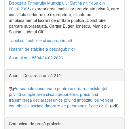
Dispoziția Primarului Municipiului Slatina nr. 1458 din
20.10.2025
- exproprierea imobilelor proprietate privată, care
constituie coridorul de expropriere, situate pe
amplasamentul lucrării de utilitate publică „Construire
parcare supraetajată, Cartier Eugen Ionescu, Municipiul
Slatina, Județul Olt”
Tabel cu imobilele și cu proprietarii
Hotărâri de stabilire a despăgubirilor
Anunțul nr. 18594/24.02.2026
Anunț - Declarația unică 212
Persoanele desemnate pentru acordarea asistenței
privind completarea și/sau depunerea, precum și
transmiterea declarației unice privind impozitul pe venit și
contribuțiile sociale datorare de persoanele fizice (212)
(pdf)
Comunicat de presă proiecte