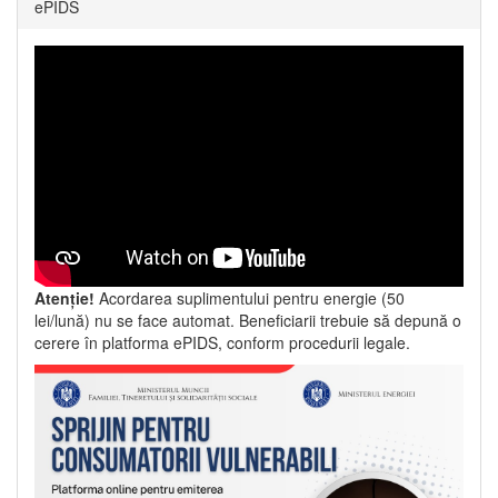
ePIDS
Atenție!
Acordarea suplimentului pentru energie (50
lei/lună) nu se face automat. Beneficiarii trebuie să depună o
cerere în platforma ePIDS, conform procedurii legale.