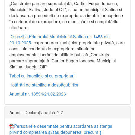
„Construire parcare supraetajată, Cartier Eugen Ionescu,
Muncipiul Slatina, Judeţul Olt”, situat în municipiul Slatina şi
declanşarea procedurii de expropriere a imobilelor cuprinse
în coridorul de expropriere, cu modificările şi completările
ulterioare
Dispoziția Primarului Municipiului Slatina nr. 1458 din
20.10.2025
- exproprierea imobilelor proprietate privată, care
constituie coridorul de expropriere, situate pe
amplasamentul lucrării de utilitate publică „Construire
parcare supraetajată, Cartier Eugen Ionescu, Municipiul
Slatina, Județul Olt”
Tabel cu imobilele și cu proprietarii
Hotărâri de stabilire a despăgubirilor
Anunțul nr. 18594/24.02.2026
Anunț - Declarația unică 212
Persoanele desemnate pentru acordarea asistenței
privind completarea și/sau depunerea, precum și