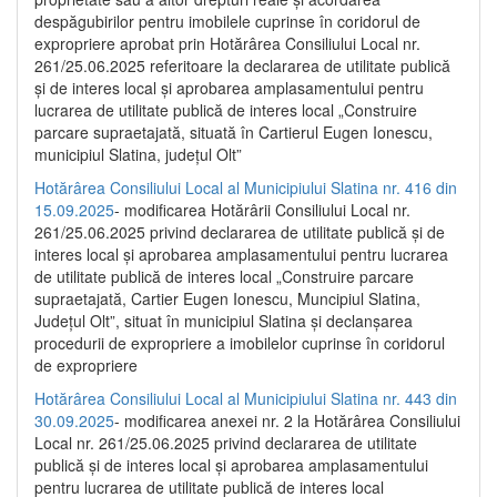
despăgubirilor pentru imobilele cuprinse în coridorul de
expropriere aprobat prin Hotărârea Consiliului Local nr.
261/25.06.2025 referitoare la declararea de utilitate publică
și de interes local și aprobarea amplasamentului pentru
lucrarea de utilitate publică de interes local „Construire
parcare supraetajată, situată în Cartierul Eugen Ionescu,
municipiul Slatina, județul Olt”
Hotărârea Consiliului Local al Municipiului Slatina nr. 416 din
15.09.2025
- modificarea Hotărârii Consiliului Local nr.
261/25.06.2025 privind declararea de utilitate publică și de
interes local și aprobarea amplasamentului pentru lucrarea
de utilitate publică de interes local „Construire parcare
supraetajată, Cartier Eugen Ionescu, Muncipiul Slatina,
Județul Olt”, situat în municipiul Slatina și declanșarea
procedurii de expropriere a imobilelor cuprinse în coridorul
de expropriere
Hotărârea Consiliului Local al Municipiului Slatina nr. 443 din
30.09.2025
- modificarea anexei nr. 2 la Hotărârea Consiliului
Local nr. 261/25.06.2025 privind declararea de utilitate
publică şi de interes local şi aprobarea amplasamentului
pentru lucrarea de utilitate publică de interes local