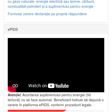
cu gaze naturale, energie electrică sau lemne, cărbuni,
combustibili petrolieri și a suplimentului pentru energie
Formular cerere-declarație pe proprie răspundere
ePIDS
Atenție!
Acordarea suplimentului pentru energie (50
lei/lună) nu se face automat. Beneficiarii trebuie să depună o
cerere în platforma ePIDS, conform procedurii legale.