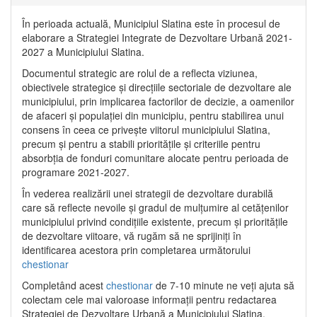
În perioada actuală, Municipiul Slatina este în procesul de
elaborare a Strategiei Integrate de Dezvoltare Urbană 2021‐
2027 a Municipiului Slatina.
Documentul strategic are rolul de a reflecta viziunea,
obiectivele strategice și direcțiile sectoriale de dezvoltare ale
municipiului, prin implicarea factorilor de decizie, a oamenilor
de afaceri și populației din municipiu, pentru stabilirea unui
consens în ceea ce privește viitorul municipiului Slatina,
precum și pentru a stabili prioritățile și criteriile pentru
absorbția de fonduri comunitare alocate pentru perioada de
programare 2021-2027.
În vederea realizării unei strategii de dezvoltare durabilă
care să reflecte nevoile și gradul de mulțumire al cetățenilor
municipiului privind condițiile existente, precum și prioritățile
de dezvoltare viitoare, vă rugăm să ne sprijiniți în
identificarea acestora prin completarea următorului
chestionar
Completând acest
chestionar
de 7-10 minute ne veți ajuta să
colectam cele mai valoroase informații pentru redactarea
Strategiei de Dezvoltare Urbană a Municipiului Slatina.