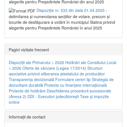
alegerile pentru Președintele României din anul 2025
Dispoziție nr. 533 din data 01.04.2025
-
delimitarea şi numerotarea secţiilor de votare, precum şi
locurile de desfăşurare a votării în municipiul Slatina privind
alegerile pentru Preşedintele României în anul 2025
Pagini vizitate frecvent
Dispoziţii ale Primarului > 2026
Hotărâri ale Consiliului Local
> 2026
Oferte de vânzare (Legea 17/2014)
Structuri
asociative privind eliberarea atestatului de producător
Transparenţa decizională
Formulare cereri tip
Strategia de
dezvoltare durabilă
Proiecte cu finanţare internaţională
Proiecte de hotărâre
Deschiderea procedurii succesorale
(Anexa 2)
DDI - Executori judecătorești
Taxe şi impozite
online
Informaţii de contact