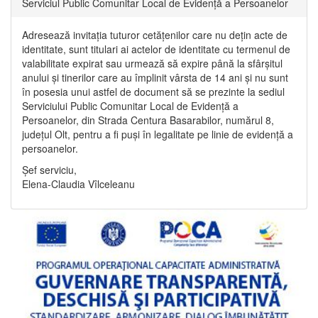
Serviciul Public Comunitar Local de Evidență a Persoanelor
Adresează invitația tuturor cetățenilor care nu dețin acte de
identitate, sunt titulari ai actelor de identitate cu termenul de
valabilitate expirat sau urmează să expire până la sfârșitul
anului și tinerilor care au împlinit vârsta de 14 ani și nu sunt
în posesia unui astfel de document să se prezinte la sediul
Serviciului Public Comunitar Local de Evidență a
Persoanelor, din Strada Centura Basarabilor, numărul 8,
județul Olt, pentru a fi puși în legalitate pe linie de evidență a
persoanelor.
Șef serviciu,
Elena-Claudia Vîlceleanu