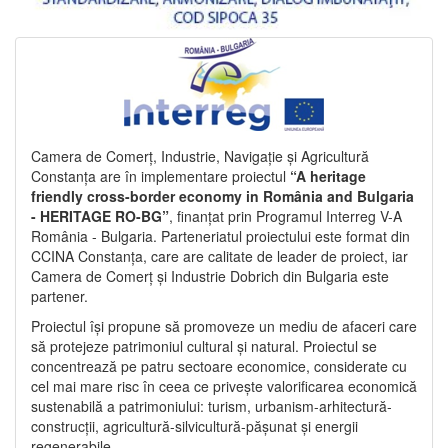
Camera de Comerț, Industrie, Navigație și Agricultură
Constanța are în implementare proiectul
“A heritage
friendly cross-border economy in România and Bulgaria
- HERITAGE RO-BG”
, finanțat prin Programul Interreg V-A
România - Bulgaria. Parteneriatul proiectului este format din
CCINA Constanța, care are calitate de leader de proiect, iar
Camera de Comerț și Industrie Dobrich din Bulgaria este
partener.
Proiectul își propune să promoveze un mediu de afaceri care
să protejeze patrimoniul cultural și natural. Proiectul se
concentrează pe patru sectoare economice, considerate cu
cel mai mare risc în ceea ce privește valorificarea economică
sustenabilă a patrimoniului: turism, urbanism-arhitectură-
construcții, agricultură-silvicultură-pășunat și energii
regenerabile.