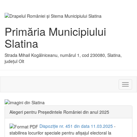
Primăria Municipiului
Slatina
Strada Mihail Kogălniceanu, numărul 1, cod 230080, Slatina,
județul Olt
Activ
sau
dezac
meniu
Alegeri pentru Președintele României din anul 2025
Dispoziție nr. 451 din data 11.03.2025
-
stabilirea locurilor speciale pentru afișajul electoral la