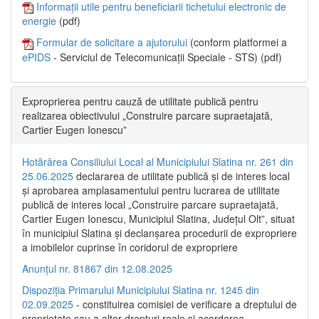
Informații utile pentru beneficiarii tichetului electronic de
energie
(pdf)
Formular de solicitare a ajutorului
(conform platformei a
ePIDS
- Serviciul de Telecomunicații Speciale - STS) (pdf)
Exproprierea pentru cauză de utilitate publică pentru
realizarea obiectivului „Construire parcare supraetajată,
Cartier Eugen Ionescu”
Hotărârea Consiliului Local al Municipiului Slatina nr. 261 din
25.06.2025
declararea de utilitate publică și de interes local
și aprobarea amplasamentului pentru lucrarea de utilitate
publică de interes local „Construire parcare supraetajată,
Cartier Eugen Ionescu, Municipiul Slatina, Județul Olt”, situat
în municipiul Slatina și declanșarea procedurii de expropriere
a imobilelor cuprinse în coridorul de expropriere
Anunțul nr. 81867 din 12.08.2025
Dispoziția Primarului Municipiului Slatina nr. 1245 din
02.09.2025
- constituirea comisiei de verificare a dreptului de
proprietate sau a altor drepturi reale și acordarea