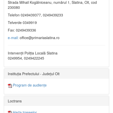
Strada Mihail Kogălniceanu, numărul 1, Slatina, Olt, cod
230080
Telefon 0249439377, 0249439233
Telverde 0349919
Fax: 0249439336
e-mail:
office@primariaslatina.ro
Intervenții Poliția Locală Slatina
0249954, 0249422245
Instituția Prefectului - Județul Olt
Program de audiențe
Loctrans
Harta traseelor