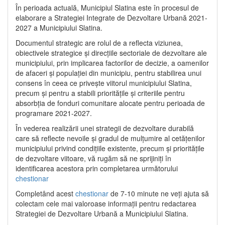
În perioada actuală, Municipiul Slatina este în procesul de
elaborare a Strategiei Integrate de Dezvoltare Urbană 2021‐
2027 a Municipiului Slatina.
Documentul strategic are rolul de a reflecta viziunea,
obiectivele strategice și direcțiile sectoriale de dezvoltare ale
municipiului, prin implicarea factorilor de decizie, a oamenilor
de afaceri și populației din municipiu, pentru stabilirea unui
consens în ceea ce privește viitorul municipiului Slatina,
precum și pentru a stabili prioritățile și criteriile pentru
absorbția de fonduri comunitare alocate pentru perioada de
programare 2021-2027.
În vederea realizării unei strategii de dezvoltare durabilă
care să reflecte nevoile și gradul de mulțumire al cetățenilor
municipiului privind condițiile existente, precum și prioritățile
de dezvoltare viitoare, vă rugăm să ne sprijiniți în
identificarea acestora prin completarea următorului
chestionar
Completând acest
chestionar
de 7-10 minute ne veți ajuta să
colectam cele mai valoroase informații pentru redactarea
Strategiei de Dezvoltare Urbană a Municipiului Slatina.