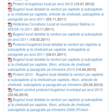
Proiect al bugetului local pe anul 2012
(10.01.2012)
Bugetul local detaliat la venituri pe capitole şi subcapitole
şi la cheltuieli pe capitole, articole de cheltuieli, subcapitole şi
paragrafe pe anul 2011
(03.11.2011)
Hotărârea Consiliului Local al municipiului Slatina nr.
255/28.10.2011
(03.11.2011)
Bugetul local detaliat la venituri pe capitole şi subcapitole
pe anul 2011
(18.02.2011)
Proiectul bugetului local detaliat la venituri pe capitole şi
subcapitole şi la cheltuieli pe capitole, subcapitole şi
paragrafe pe anul 2011
(04.01.2011)
Bugetul local detaliat la venituri pe capitole şi subcapitole
şi la cheltuieli pe capitole, titluri, articole de cheltuieli,
subcapitole şi paragrafe pe trimestre 2010
(14.04.2010)
Proiect 2010 - Bugetul local detaliat la venituri pe capitole
şi subcapitole şi la cheltuieli pe capitole, titluri, articole de
cheltuieli, subcapitole şi paragrafe pe trimestre
(23.02.2010)
Raport privind proiectul bugetului municipal pe anul 2010
(23.02.2010)
Bugetul local detaliat la venituri pe capitole şi subcapitole
şi la cheltuieli pe capitole, titluri, articole de cheltuieli,
subcapitole şi paragrafe pe trimestre 2009 (Proiect -