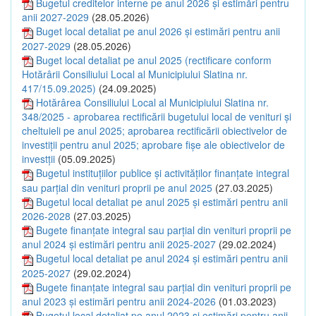
Bugetul creditelor interne pe anul 2026 și estimări pentru
anii 2027-2029
(28.05.2026)
Buget local detaliat pe anul 2026 și estimări pentru anii
2027-2029
(28.05.2026)
Buget local detaliat pe anul 2025 (rectificare conform
Hotărârii Consiliului Local al Municipiului Slatina nr.
417/15.09.2025)
(24.09.2025)
Hotărârea Consiliului Local al Municipiului Slatina nr.
348/2025 - aprobarea rectificării bugetului local de venituri și
cheltuieli pe anul 2025; aprobarea rectificării obiectivelor de
investiții pentru anul 2025; aprobare fișe ale obiectivelor de
investții
(05.09.2025)
Bugetul instituțiilor publice și activităților finanțate integral
sau parțial din venituri proprii pe anul 2025
(27.03.2025)
Bugetul local detaliat pe anul 2025 și estimări pentru anii
2026-2028
(27.03.2025)
Bugete finanțate integral sau parțial din venituri proprii pe
anul 2024 și estimări pentru anii 2025-2027
(29.02.2024)
Bugetul local detaliat pe anul 2024 și estimări pentru anii
2025-2027
(29.02.2024)
Bugete finanțate integral sau parțial din venituri proprii pe
anul 2023 și estimări pentru anii 2024-2026
(01.03.2023)
Bugetul local detaliat pe anul 2023 și estimări pentru anii