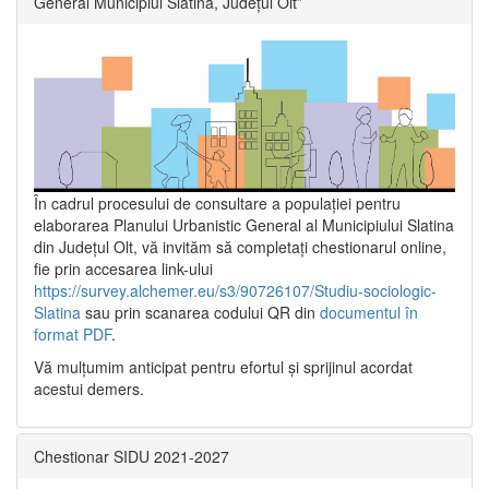
General Municipiul Slatina, Județul Olt”
În cadrul procesului de consultare a populaţiei pentru
elaborarea Planului Urbanistic General al Municipiului Slatina
din Județul Olt, vă invităm să completați chestionarul online,
fie prin accesarea link-ului
https://survey.alchemer.eu/s3/90726107/Studiu-sociologic-
Slatina
sau prin scanarea codului QR din
documentul în
format PDF
.
Vă mulţumim anticipat pentru efortul şi sprijinul acordat
acestui demers.
Chestionar SIDU 2021-2027