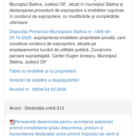
Muncipiul Slatina, Judeţul Olt”, situat în municipiul Slatina şi
declanşarea procedurii de expropriere a imobilelor cuprinse
în coridorul de expropriere, cu modificările şi completările
ulterioare
Dispoziția Primarului Municipiului Slatina nr. 1458 din
20.10.2025
- exproprierea imobilelor proprietate privată, care
constituie coridorul de expropriere, situate pe
amplasamentul lucrării de utilitate publică „Construire
parcare supraetajată, Cartier Eugen Ionescu, Municipiul
Slatina, Județul Olt”
Tabel cu imobilele și cu proprietarii
Hotărâri de stabilire a despăgubirilor
Anunțul nr. 18594/24.02.2026
Anunț - Declarația unică 212
Persoanele desemnate pentru acordarea asistenței
privind completarea și/sau depunerea, precum și
transmiterea declarației unice privind impozitul pe venit și