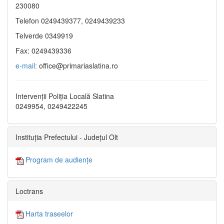
230080
Telefon 0249439377, 0249439233
Telverde 0349919
Fax: 0249439336
e-mail:
office@primariaslatina.ro
Intervenții Poliția Locală Slatina
0249954, 0249422245
Instituția Prefectului - Județul Olt
Program de audiențe
Loctrans
Harta traseelor