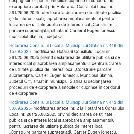
despăgubirilor pentru imobilele cuprinse în coridorul de
expropriere aprobat prin Hotărârea Consiliului Local nr.
261/25.06.2025 referitoare la declararea de utilitate publică
și de interes local și aprobarea amplasamentului pentru
lucrarea de utilitate publică de interes local „Construire
parcare supraetajată, situată în Cartierul Eugen Ionescu,
municipiul Slatina, județul Olt”
Hotărârea Consiliului Local al Municipiului Slatina nr. 416 din
15.09.2025
- modificarea Hotărârii Consiliului Local nr.
261/25.06.2025 privind declararea de utilitate publică și de
interes local și aprobarea amplasamentului pentru lucrarea
de utilitate publică de interes local „Construire parcare
supraetajată, Cartier Eugen Ionescu, Muncipiul Slatina,
Județul Olt”, situat în municipiul Slatina și declanșarea
procedurii de expropriere a imobilelor cuprinse în coridorul
de expropriere
Hotărârea Consiliului Local al Municipiului Slatina nr. 443 din
30.09.2025
- modificarea anexei nr. 2 la Hotărârea Consiliului
Local nr. 261/25.06.2025 privind declararea de utilitate
publică şi de interes local şi aprobarea amplasamentului
pentru lucrarea de utilitate publică de interes local
„Construire parcare supraetajată, Cartier Eugen Ionescu,