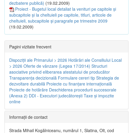
dezbatere publică)
(19.02.2009)
Proiect - Bugetul local detaliat la venituri pe capitole şi
subcapitole şi la cheltuieli pe capitole, titluri, articole de
cheltuieli, subcapitole şi paragrafe pe trimestre 2009
(19.02.2009)
Pagini vizitate frecvent
Dispoziţii ale Primarului > 2026
Hotărâri ale Consiliului Local
> 2026
Oferte de vânzare (Legea 17/2014)
Structuri
asociative privind eliberarea atestatului de producător
Transparenţa decizională
Formulare cereri tip
Strategia de
dezvoltare durabilă
Proiecte cu finanţare internaţională
Proiecte de hotărâre
Deschiderea procedurii succesorale
(Anexa 2)
DDI - Executori judecătorești
Taxe şi impozite
online
Informaţii de contact
Strada Mihail Kogălniceanu, numărul 1, Slatina, Olt, cod