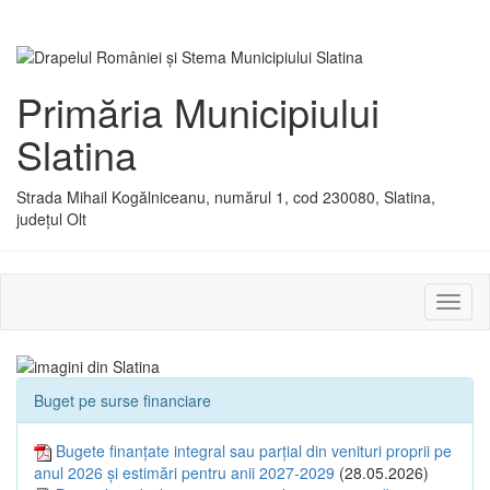
Primăria Municipiului
Slatina
Strada Mihail Kogălniceanu, numărul 1, cod 230080, Slatina,
județul Olt
Activ
sau
dezac
meniu
Buget pe surse financiare
Bugete finanțate integral sau parțial din venituri proprii pe
anul 2026 și estimări pentru anii 2027-2029
(28.05.2026)