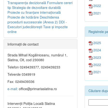
Transparenţa decizională
Formulare cereri
2022
tip
Strategia de dezvoltare durabilă
Proiecte cu finanţare internaţională
2021
Proiecte de hotărâre
Deschiderea
procedurii succesorale (Anexa 2)
DDI -
Executori judecătorești
Taxe şi impozite
Registrele pe
online
2025
Informaţii de contact
2024
Strada Mihail Kogălniceanu, numărul 1,
2023
Slatina, Olt, cod 230080
2022
Telefon 0249439377, 0249439233
2021
Telverde 0349919
Fax: 0249439336
e-mail:
office@primariaslatina.ro
Căutare după
Intervenții Poliția Locală Slatina