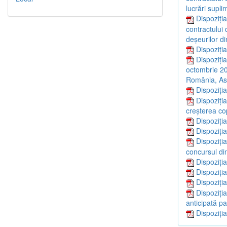
lucrări supli
Dispoziți
contractului
deşeurilor di
Dispoziți
Dispoziți
octombrie 20
România, As
Dispoziți
Dispoziți
creşterea cop
Dispoziți
Dispoziți
Dispoziți
concursul di
Dispoziți
Dispoziți
Dispoziți
Dispoziți
anticipată pa
Dispoziți