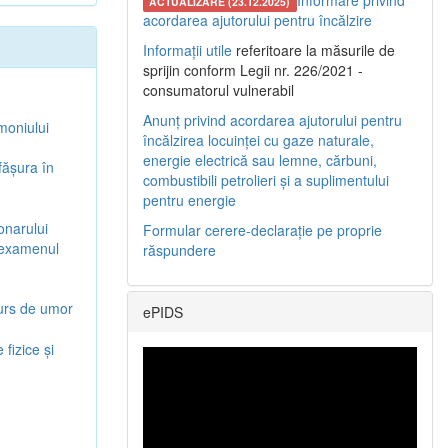
Informare privind
ACTUALIZARE (23.12.2025)
acordarea ajutorului pentru încălzire
Informații utile
referitoare la măsurile de
sprijin conform Legii nr. 226/2021 -
consumatorul vulnerabil
Anunț privind acordarea ajutorului pentru
moniului
încălzirea locuinței cu gaze naturale,
energie electrică sau lemne, cărbuni,
făşura în
combustibili petrolieri și a suplimentului
pentru energie
onarului
Formular cerere-declarație pe proprie
u examenul
răspundere
curs de umor
ePIDS
fizice şi