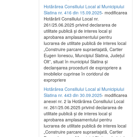
Hotărârea Consiliului Local al Municipiului
Slatina nr. 416 din 15.09.2025
- modificarea
Hotărârii Consiliului Local nr.
261/25.06.2025 privind declararea de
utilitate publică și de interes local și
aprobarea amplasamentului pentru
lucrarea de utilitate publică de interes local
„Construire parcare supraetajată, Cartier
Eugen Ionescu, Muncipiul Slatina, Județul
Olt”, situat în municipiul Slatina și
declanșarea procedurii de expropriere a
imobilelor cuprinse în coridorul de
expropriere
Hotărârea Consiliului Local al Municipiului
Slatina nr. 443 din 30.09.2025
- modificarea
anexei nr. 2 la Hotărârea Consiliului Local
nr. 261/25.06.2025 privind declararea de
utilitate publică şi de interes local şi
aprobarea amplasamentului pentru
lucrarea de utilitate publică de interes local
„Construire parcare supraetajată, Cartier