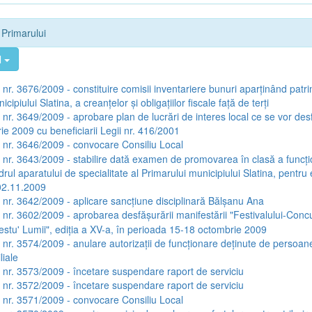
e Primarului
l
a nr. 3676/2009 - constituire comisii inventariere bunuri aparţinând patri
cipiului Slatina, a creanţelor şi obligaţiilor fiscale faţă de terţi
a nr. 3649/2009 - aprobare plan de lucrări de interes local ce se vor des
ie 2009 cu beneficiarii Legii nr. 416/2001
a nr. 3646/2009 - convocare Consiliu Local
a nr. 3643/2009 - stabilire dată examen de promovarea în clasă a funcţi
drul aparatului de specialitate al Primarului municipiului Slatina, pentr
02.11.2009
a nr. 3642/2009 - aplicare sancţiune disciplinară Bălşanu Ana
a nr. 3602/2009 - aprobarea desfăşurării manifestării "Festivalului-Con
Restu' Lumii", ediţia a XV-a, în perioada 15-18 octombrie 2009
a nr. 3574/2009 - anulare autorizaţii de funcţionare deţinute de persoane 
liale
a nr. 3573/2009 - încetare suspendare raport de serviciu
a nr. 3572/2009 - încetare suspendare raport de serviciu
a nr. 3571/2009 - convocare Consiliu Local