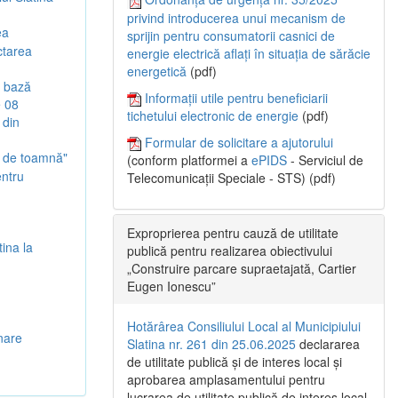
privind introducerea unui mecanism de
ea
sprijin pentru consumatorii casnici de
ctarea
energie electrică aflați în situația de sărăcie
energetică
(pdf)
e bază
Informații utile pentru beneficiarii
e 08
tichetului electronic de energie
(pdf)
 din
Formular de solicitare a ajutorului
c de toamnă"
(conform platformei a
ePIDS
- Serviciul de
entru
Telecomunicații Speciale - STS) (pdf)
Exproprierea pentru cauză de utilitate
ina la
publică pentru realizarea obiectivului
„Construire parcare supraetajată, Cartier
Eugen Ionescu”
Hotărârea Consiliului Local al Municipiului
onare
Slatina nr. 261 din 25.06.2025
declararea
de utilitate publică și de interes local și
aprobarea amplasamentului pentru
lucrarea de utilitate publică de interes local