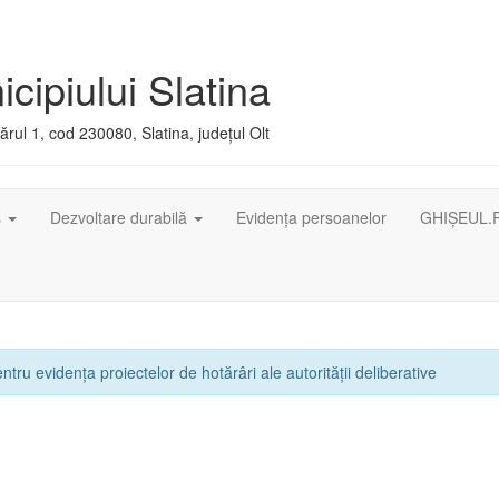
cipiului Slatina
rul 1, cod 230080, Slatina, județul Olt
ș
Dezvoltare durabilă
Evidența persoanelor
GHIȘEUL.
ntru evidența proiectelor de hotărâri ale autorității deliberative