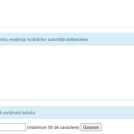
ntru evidența hotărârilor autorității deliberative
 conținutul actului:
(maximum 50 de caractere)