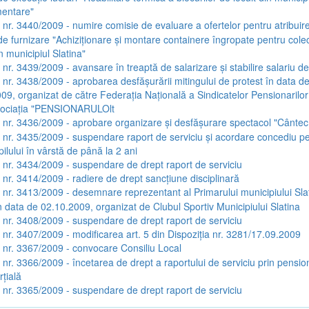
mentare"
a nr. 3440/2009 - numire comisie de evaluare a ofertelor pentru atribuir
 de furnizare "Achiziţionare şi montare containere îngropate pentru cole
n municipiul Slatina"
a nr. 3439/2009 - avansare în treaptă de salarizare şi stabilire salariu d
a nr. 3438/2009 - aprobarea desfăşurării mitingului de protest în data d
09, organizat de către Federaţia Naţională a Sindicatelor Pensionarilor
ociaţia "PENSIONARULOlt
a nr. 3436/2009 - aprobare organizare şi desfăşurare spectacol "Cânte
a nr. 3435/2009 - suspendare raport de serviciu şi acordare concediu p
ilului în vârstă de până la 2 ani
a nr. 3434/2009 - suspendare de drept raport de serviciu
a nr. 3414/2009 - radiere de drept sancţiune disciplinară
a nr. 3413/2009 - desemnare reprezentant al Primarului municipiului Slat
n data de 02.10.2009, organizat de Clubul Sportiv Municipiului Slatina
a nr. 3408/2009 - suspendare de drept raport de serviciu
a nr. 3407/2009 - modificarea art. 5 din Dispoziţia nr. 3281/17.09.2009
a nr. 3367/2009 - convocare Consiliu Local
a nr. 3366/2009 - încetarea de drept a raportului de serviciu prin pensi
rţială
a nr. 3365/2009 - suspendare de drept raport de serviciu