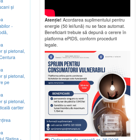
ea
scani şi
ea
Atenție!
Acordarea suplimentului pentru
bilor -
energie (50 lei/lună) nu se face automat.
Vodă,
Beneficiarii trebuie să depună o cerere în
platforma ePIDS, conform procedurii
ea
legale.
r şi pietonal,
 Centura
ea
r şi pietonal,
re pe
ea
r şi pietonal,
icală cartier
nţirea
ea
ul Slatina -
Ordonanța de urgență nr. 35/2025