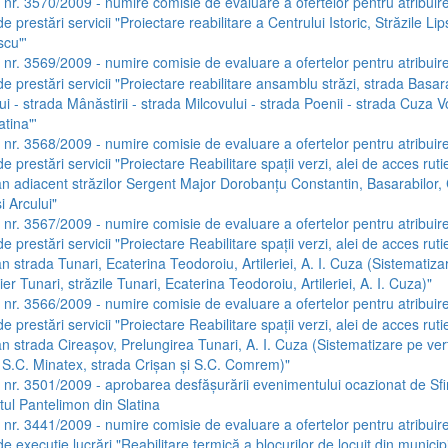
a nr. 3570/2009 - numire comisie de evaluare a ofertelor pentru atribuir
de prestări servicii "Proiectare reabilitare a Centrului Istoric, Străzile Lip
cu"'
a nr. 3569/2009 - numire comisie de evaluare a ofertelor pentru atribuir
de prestări servicii "Proiectare reabilitare ansamblu străzi, strada Basara
i - strada Mânăstirii - strada Milcovului - strada Poenii - strada Cuza 
atina"'
a nr. 3568/2009 - numire comisie de evaluare a ofertelor pentru atribuir
de prestări servicii "Proiectare Reabilitare spaţii verzi, alei de acces rutie
an adiacent străzilor Sergent Major Dorobanţu Constantin, Basarabilor,
i Arcului"
a nr. 3567/2009 - numire comisie de evaluare a ofertelor pentru atribuir
de prestări servicii "Proiectare Reabilitare spaţii verzi, alei de acces rutie
n strada Tunari, Ecaterina Teodoroiu, Artileriei, A. I. Cuza (Sistematiza
tier Tunari, străzile Tunari, Ecaterina Teodoroiu, Artileriei, A. I. Cuza)"
a nr. 3566/2009 - numire comisie de evaluare a ofertelor pentru atribuir
de prestări servicii "Proiectare Reabilitare spaţii verzi, alei de acces rutie
n strada Cireaşov, Prelungirea Tunari, A. I. Cuza (Sistematizare pe vert
e S.C. Minatex, strada Crişan şi S.C. Comrem)"
a nr. 3501/2009 - aprobarea desfăşurării evenimentului ocazionat de Sfi
ntul Pantelimon din Slatina
a nr. 3441/2009 - numire comisie de evaluare a ofertelor pentru atribuir
de execuţie lucrări "Reabilitare termică a blocurilor de locuit din municipi