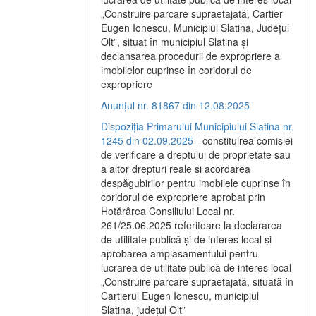
„Construire parcare supraetajată, Cartier
Eugen Ionescu, Municipiul Slatina, Județul
Olt”, situat în municipiul Slatina și
declanșarea procedurii de expropriere a
imobilelor cuprinse în coridorul de
expropriere
Anunțul nr. 81867 din 12.08.2025
Dispoziția Primarului Municipiului Slatina nr.
1245 din 02.09.2025
- constituirea comisiei
de verificare a dreptului de proprietate sau
a altor drepturi reale și acordarea
despăgubirilor pentru imobilele cuprinse în
coridorul de expropriere aprobat prin
Hotărârea Consiliului Local nr.
261/25.06.2025 referitoare la declararea
de utilitate publică și de interes local și
aprobarea amplasamentului pentru
lucrarea de utilitate publică de interes local
„Construire parcare supraetajată, situată în
Cartierul Eugen Ionescu, municipiul
Slatina, județul Olt”