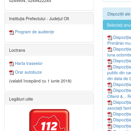
0249954, 0249422245
Dispoziții al
Instituția Prefectului - Județul Olt
Selectați anu
Program de audiențe
Dispoziți
Primăriei muni
Dispoziți
Loctrans
luna octombr
Dispoziți
Harta traseelor
Dispoziți
Orar autobuze
public din ca
din data de 
(valabil începând cu 1 iunie 2018)
Dispoziți
Dispoziți
Oltenii &... 
Legături utile
Dispoziți
asociaţii fami
Dispoziți
Dispoziți
Dispoziți