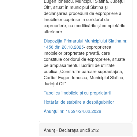
Eugen Ionescu, Muncipiul Slatina, Judeţul
Olt”, situat în municipiul Slatina şi
declanşarea procedurii de expropriere a
imobilelor cuprinse în coridorul de
expropriere, cu modificările şi completările
ulterioare
Dispoziția Primarului Municipiului Slatina nr.
1458 din 20.10.2025
- exproprierea
imobilelor proprietate privată, care
constituie coridorul de expropriere, situate
pe amplasamentul lucrării de utilitate
publică „Construire parcare supraetajată,
Cartier Eugen Ionescu, Municipiul Slatina,
Județul Olt”
Tabel cu imobilele și cu proprietarii
Hotărâri de stabilire a despăgubirilor
Anunțul nr. 18594/24.02.2026
Anunț - Declarația unică 212