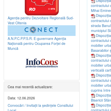
Dispoziți
contractului 
Mihai Emines
Dispoziți
Agenția pentru Dezvoltare Regională Sud-
contractului 
Vest Oltenia
strada Banulu
municipiul Sl
Dispoziți
A.N.P.C.P.P.S.R.
E-guvernare
Agenția
contractului 
Națională pentru Ocuparea Forței de
mobilier urb
Muncă
Basarabilor ş
Dispoziți
contractului 
mobilier urba
verticală car
Dispoziți
contractului 
mobilier urba
Cea mai recentă actualizare:
cuprins într
Dispoziți
Data: 12.06.2026
Bisericii Sfâ
Dispoziți
Convocări / Invitaţii la şedinţele Consiliului
contractului 
Local