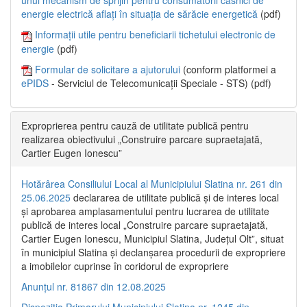
unui mecanism de sprijin pentru consumatorii casnici de
energie electrică aflați în situația de sărăcie energetică
(pdf)
Informații utile pentru beneficiarii tichetului electronic de
energie
(pdf)
Formular de solicitare a ajutorului
(conform platformei a
ePIDS
- Serviciul de Telecomunicații Speciale - STS) (pdf)
Exproprierea pentru cauză de utilitate publică pentru
realizarea obiectivului „Construire parcare supraetajată,
Cartier Eugen Ionescu”
Hotărârea Consiliului Local al Municipiului Slatina nr. 261 din
25.06.2025
declararea de utilitate publică și de interes local
și aprobarea amplasamentului pentru lucrarea de utilitate
publică de interes local „Construire parcare supraetajată,
Cartier Eugen Ionescu, Municipiul Slatina, Județul Olt”, situat
în municipiul Slatina și declanșarea procedurii de expropriere
a imobilelor cuprinse în coridorul de expropriere
Anunțul nr. 81867 din 12.08.2025