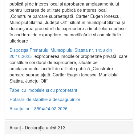
publică şi de interes local şi aprobarea amplasamentului
pentru lucrarea de utilitate publică de interes local
„Construire parcare supraetajată, Cartier Eugen Ionescu,
Muncipiul Slatina, Judeţul Olt”, situat în municipiul Slatina şi
declanşarea procedurii de expropriere a imobilelor cuprinse
în coridorul de expropriere, cu modificările şi completările
ulterioare
Dispoziția Primarului Municipiului Slatina nr. 1458 din
20.10.2025
- exproprierea imobilelor proprietate privată, care
constituie coridorul de expropriere, situate pe
amplasamentul lucrării de utilitate publică „Construire
parcare supraetajată, Cartier Eugen Ionescu, Municipiul
Slatina, Județul Olt”
Tabel cu imobilele și cu proprietarii
Hotărâri de stabilire a despăgubirilor
Anunțul nr. 18594/24.02.2026
Anunț - Declarația unică 212