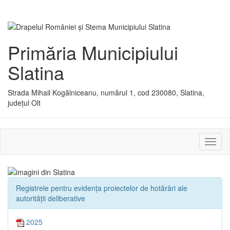
Primăria Municipiului
Slatina
Strada Mihail Kogălniceanu, numărul 1, cod 230080, Slatina,
județul Olt
Activ
sau
dezac
meniu
Registrele pentru evidența proiectelor de hotărâri ale
autorității deliberative
2025