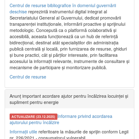
Centrul de resurse bibliografice în domeniul guvernării
deschise
reprezintă instrumentul digital integrat al
Secretariatului General al Guvernului, dedicat promovării
transparenței instituționale, informării proactive și sprijinului
metodologic. Concepută ca o platformă colaborativă și
accesibilă, aceasta funcționează ca un hub de referință
bidirecțional, destinat atât specialiștilor din administrația
publică centrală și locală, prin furnizarea de resurse, ghiduri
și bune practici, cât și părților interesate, prin facilitarea
accesului la informații relevante, instrumente de consultare și
mecanisme de participare și monitorizare publică.
Centrul de resurse
Anunț important acordare ajutor pentru încălzirea locuinței și
supliment pentru energie
Informare privind acordarea
ACTUALIZARE (23.12.2025)
ajutorului pentru încălzire
Informații utile
referitoare la măsurile de sprijin conform Legii
nr. 226/2021 - consumatorul vulnerabil