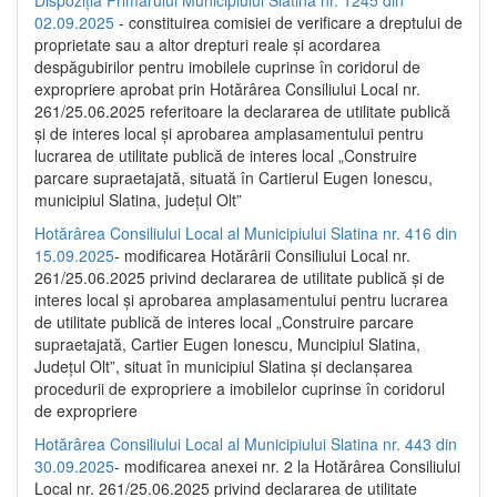
Dispoziția Primarului Municipiului Slatina nr. 1245 din
02.09.2025
- constituirea comisiei de verificare a dreptului de
proprietate sau a altor drepturi reale și acordarea
despăgubirilor pentru imobilele cuprinse în coridorul de
expropriere aprobat prin Hotărârea Consiliului Local nr.
261/25.06.2025 referitoare la declararea de utilitate publică
și de interes local și aprobarea amplasamentului pentru
lucrarea de utilitate publică de interes local „Construire
parcare supraetajată, situată în Cartierul Eugen Ionescu,
municipiul Slatina, județul Olt”
Hotărârea Consiliului Local al Municipiului Slatina nr. 416 din
15.09.2025
- modificarea Hotărârii Consiliului Local nr.
261/25.06.2025 privind declararea de utilitate publică și de
interes local și aprobarea amplasamentului pentru lucrarea
de utilitate publică de interes local „Construire parcare
supraetajată, Cartier Eugen Ionescu, Muncipiul Slatina,
Județul Olt”, situat în municipiul Slatina și declanșarea
procedurii de expropriere a imobilelor cuprinse în coridorul
de expropriere
Hotărârea Consiliului Local al Municipiului Slatina nr. 443 din
30.09.2025
- modificarea anexei nr. 2 la Hotărârea Consiliului
Local nr. 261/25.06.2025 privind declararea de utilitate