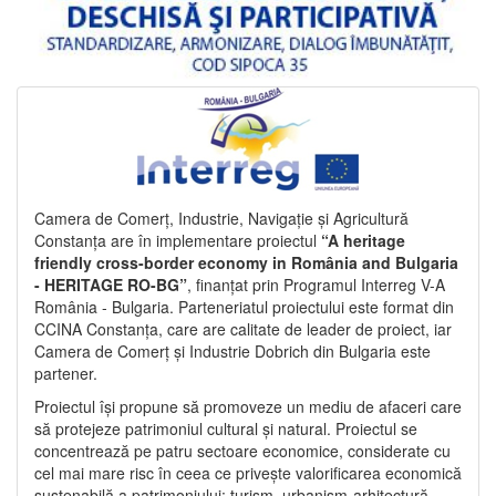
Camera de Comerț, Industrie, Navigație și Agricultură
Constanța are în implementare proiectul
“A heritage
friendly cross-border economy in România and Bulgaria
- HERITAGE RO-BG”
, finanțat prin Programul Interreg V-A
România - Bulgaria. Parteneriatul proiectului este format din
CCINA Constanța, care are calitate de leader de proiect, iar
Camera de Comerț și Industrie Dobrich din Bulgaria este
partener.
Proiectul își propune să promoveze un mediu de afaceri care
să protejeze patrimoniul cultural și natural. Proiectul se
concentrează pe patru sectoare economice, considerate cu
cel mai mare risc în ceea ce privește valorificarea economică
sustenabilă a patrimoniului: turism, urbanism-arhitectură-