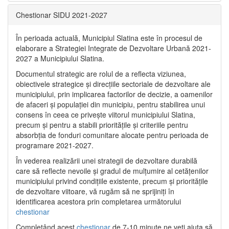
Chestionar SIDU 2021-2027
În perioada actuală, Municipiul Slatina este în procesul de
elaborare a Strategiei Integrate de Dezvoltare Urbană 2021‐
2027 a Municipiului Slatina.
Documentul strategic are rolul de a reflecta viziunea,
obiectivele strategice și direcțiile sectoriale de dezvoltare ale
municipiului, prin implicarea factorilor de decizie, a oamenilor
de afaceri și populației din municipiu, pentru stabilirea unui
consens în ceea ce privește viitorul municipiului Slatina,
precum și pentru a stabili prioritățile și criteriile pentru
absorbția de fonduri comunitare alocate pentru perioada de
programare 2021-2027.
În vederea realizării unei strategii de dezvoltare durabilă
care să reflecte nevoile și gradul de mulțumire al cetățenilor
municipiului privind condițiile existente, precum și prioritățile
de dezvoltare viitoare, vă rugăm să ne sprijiniți în
identificarea acestora prin completarea următorului
chestionar
Completând acest
chestionar
de 7-10 minute ne veți ajuta să