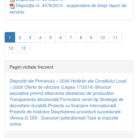
Dispoziția nr. 4576/2010 - suspendare de drept raport de
serviciu
1
2
3
4
5
6
7
8
9
10
11
12
13
Pagini vizitate frecvent
Dispoziţii ale Primarului > 2026
Hotărâri ale Consiliului Local
> 2026
Oferte de vânzare (Legea 17/2014)
Structuri
asociative privind eliberarea atestatului de producător
Transparenţa decizională
Formulare cereri tip
Strategia de
dezvoltare durabilă
Proiecte cu finanţare internaţională
Proiecte de hotărâre
Deschiderea procedurii succesorale
(Anexa 2)
DDI - Executori judecătorești
Taxe şi impozite
online