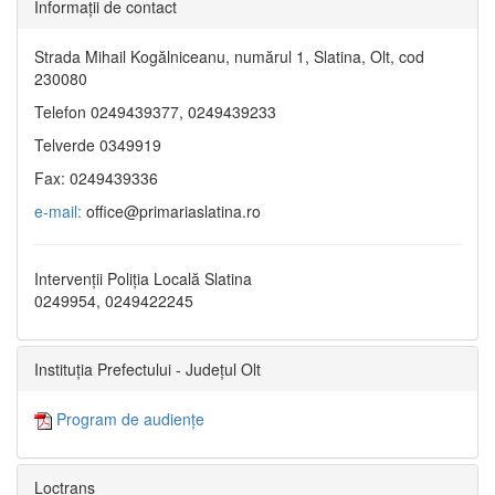
Informaţii de contact
Strada Mihail Kogălniceanu, numărul 1, Slatina, Olt, cod
230080
Telefon 0249439377, 0249439233
Telverde 0349919
Fax: 0249439336
e-mail:
office@primariaslatina.ro
Intervenții Poliția Locală Slatina
0249954, 0249422245
Instituția Prefectului - Județul Olt
Program de audiențe
Loctrans