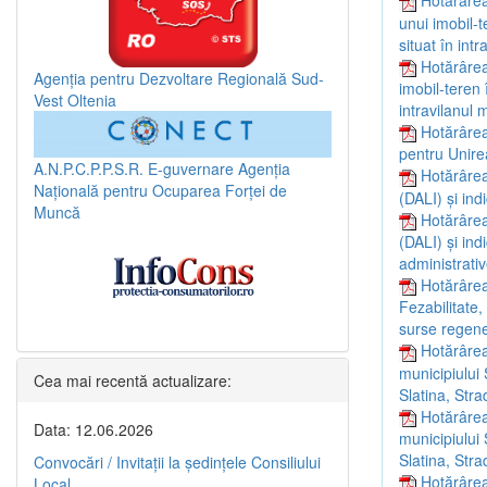
Hotărârea
unui imobil-t
situat în int
Hotărârea
Agenția pentru Dezvoltare Regională Sud-
imobil-teren 
Vest Oltenia
intravilanul 
Hotărârea
pentru Unirea
A.N.P.C.P.P.S.R.
E-guvernare
Agenția
Hotărârea
Națională pentru Ocuparea Forței de
(DALI) și in
Muncă
Hotărârea
(DALI) și ind
administrativ
Hotărârea
Fezabilitate,
surse regener
Hotărârea
municipiului 
Cea mai recentă actualizare:
Slatina, Stra
Hotărârea
Data: 12.06.2026
municipiului 
Slatina, Stra
Convocări / Invitaţii la şedinţele Consiliului
Hotărârea
Local