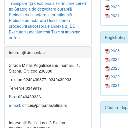
Transparenţa decizională
Formulare cereri
2022
tip
Strategia de dezvoltare durabilă
Proiecte cu finanţare internaţională
2021
Proiecte de hotărâre
Deschiderea
procedurii succesorale (Anexa 2)
DDI -
Executori judecătorești
Taxe şi impozite
Registrele pe
online
2025
Informaţii de contact
2024
Strada Mihail Kogălniceanu, numărul 1,
2023
Slatina, Olt, cod 230080
2022
Telefon 0249439377, 0249439233
2021
Telverde 0349919
Fax: 0249439336
e-mail:
office@primariaslatina.ro
Căutare după
Intervenții Poliția Locală Slatina