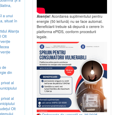
i doamna ȘI a
Slatina,
CI a unui
Atenție!
Acordarea suplimentului pentru
a, situat în
energie (50 lei/lună) nu se face automat.
Beneficiarii trebuie să depună o cerere în
idul Alianța
platforma ePIDS, conform procedurii
l Olt
legale.
rvenție
 Recea
rvenție
u de
rgie din
privat al
unicipiului
privat al
nicipiului
județul Olt
stemului
Ordonanța de urgență nr. 35/2025