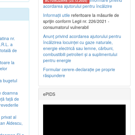
Informare privind
ACTUALIZARE (23.12.2025)
acordarea ajutorului pentru încălzire
Informații utile
referitoare la măsurile de
sprijin conform Legii nr. 226/2021 -
consumatorul vulnerabil
Anunț privind acordarea ajutorului pentru
atina nr.
încălzirea locuinței cu gaze naturale,
.R.L. a
energie electrică sau lemne, cărbuni,
 totală de
combustibili petrolieri și a suplimentului
pentru energie
toare la
elor
Formular cerere-declarație pe proprie
răspundere
a bugetul
tre doamna
ePIDS
nță față de
prevederile
privat al
itan Aldescu,