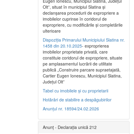
Eugen Ionescu, Muncipiul Slatina, Judeţul
Olt”, situat în municipiul Slatina şi
declanşarea procedurii de expropriere a
imobilelor cuprinse în coridorul de
expropriere, cu modificările şi completările
ulterioare
Dispoziția Primarului Municipiului Slatina nr.
1458 din 20.10.2025
- exproprierea
imobilelor proprietate privată, care
constituie coridorul de expropriere, situate
pe amplasamentul lucrării de utilitate
publică „Construire parcare supraetajată,
Cartier Eugen Ionescu, Municipiul Slatina,
Județul Olt”
Tabel cu imobilele și cu proprietarii
Hotărâri de stabilire a despăgubirilor
Anunțul nr. 18594/24.02.2026
Anunț - Declarația unică 212