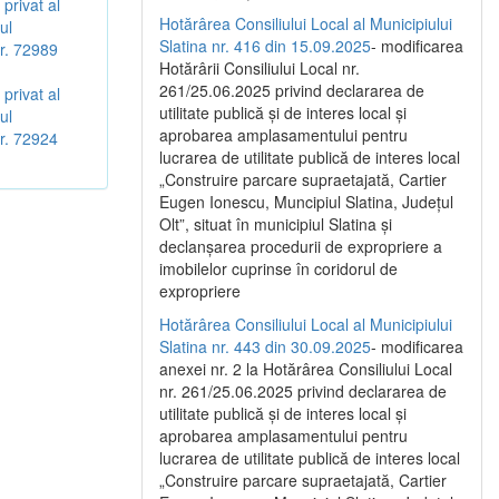
privat al
Hotărârea Consiliului Local al Municipiului
ul
Slatina nr. 416 din 15.09.2025
- modificarea
Nr. 72989
Hotărârii Consiliului Local nr.
261/25.06.2025 privind declararea de
privat al
utilitate publică și de interes local și
ul
aprobarea amplasamentului pentru
Nr. 72924
lucrarea de utilitate publică de interes local
„Construire parcare supraetajată, Cartier
Eugen Ionescu, Muncipiul Slatina, Județul
Olt”, situat în municipiul Slatina și
declanșarea procedurii de expropriere a
imobilelor cuprinse în coridorul de
expropriere
Hotărârea Consiliului Local al Municipiului
Slatina nr. 443 din 30.09.2025
- modificarea
anexei nr. 2 la Hotărârea Consiliului Local
nr. 261/25.06.2025 privind declararea de
utilitate publică şi de interes local şi
aprobarea amplasamentului pentru
lucrarea de utilitate publică de interes local
„Construire parcare supraetajată, Cartier