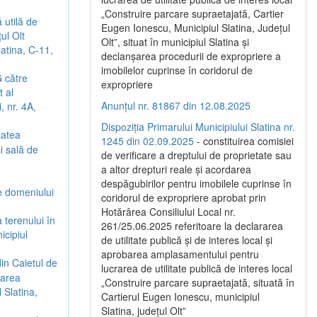
„Construire parcare supraetajată, Cartier
 utilă de
Eugen Ionescu, Municipiul Slatina, Județul
ul Olt
Olt”, situat în municipiul Slatina și
latina, C-11,
declanșarea procedurii de expropriere a
imobilelor cuprinse în coridorul de
 către
expropriere
t al
Anunțul nr. 81867 din 12.08.2025
, nr. 4A,
Dispoziția Primarului Municipiului Slatina nr.
tatea
1245 din 02.09.2025
- constituirea comisiei
i sală de
de verificare a dreptului de proprietate sau
a altor drepturi reale și acordarea
despăgubirilor pentru imobilele cuprinse în
e domeniului
coridorul de expropriere aprobat prin
Hotărârea Consiliului Local nr.
 terenului în
261/25.06.2025 referitoare la declararea
icipiul
de utilitate publică și de interes local și
aprobarea amplasamentului pentru
in Caietul de
lucrarea de utilitate publică de interes local
garea
„Construire parcare supraetajată, situată în
 Slatina,
Cartierul Eugen Ionescu, municipiul
Slatina, județul Olt”