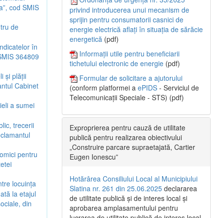
na”, cod SMIS
privind introducerea unui mecanism de
sprijin pentru consumatorii casnici de
tru de
energie electrică aflați în situația de sărăcie
energetică
(pdf)
ndicatelor în
Informații utile pentru beneficiarii
d SMIS 364809
tichetului electronic de energie
(pdf)
 și plății
Formular de solicitare a ajutorului
antul Cabinet
(conform platformei a
ePIDS
- Serviciul de
Telecomunicații Speciale - STS) (pdf)
ieli a sumei
ic, trecerii
Exproprierea pentru cauză de utilitate
reclamantul
publică pentru realizarea obiectivului
„Construire parcare supraetajată, Cartier
omici pentru
Eugen Ionescu”
etei
Hotărârea Consiliului Local al Municipiului
tre locuința
Slatina nr. 261 din 25.06.2025
declararea
ată la etajul
de utilitate publică și de interes local și
ociale, din
aprobarea amplasamentului pentru
lucrarea de utilitate publică de interes local