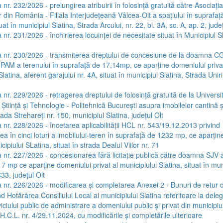
nr. 232/2026 - prelungirea atribuirii în folosință gratuită către Asociația
 din România - Filiala Interjudețeană Vâlcea-Olt a spațiului în suprafață
at în municipiul Slatina, Strada Arcului, nr. 22, bl. 3A, sc. A, ap. 2, județ
nr. 231/2026 - închirierea locuinței de necesitate situat în Municipiul S
 nr. 230/2026 - transmiterea dreptului de concesiune de la doamna CG
i PAM a terenului în suprafață de 17,14mp, ce aparține domeniului priva
Slatina, aferent garajului nr. 4A, situat în municipiul Slatina, Strada Unirii
 nr. 229/2026 - retragerea dreptului de folosință gratuită de la Universi
Știință și Tehnologie - Politehnică București asupra imobilelor cantină ș
rada Strehareți nr. 150, municipiul Slatina, județul Olt
 nr. 228/2026 - încetarea aplicabilității HCL nr. 543/19.12.2013 privind
 în cinci loturi a imobilului-teren în suprafață de 1232 mp, ce aparțin
icipiului SLatina, situat în strada Dealul Viilor nr. 71
 nr. 227/2026 - concesionarea fără licitație publică către doamna SJV a
7 mp ce aparține domeniului privat al municipiului Slatina, situat în mun
33, județul Olt
 nr. 226/2026 - modificarea și completarea Anexei 2 - Bunuri de retur d
ind Hotărârea Consiliului Local al municipiului Slatina referitoare la dele
viciului public de administrare a domeniului public și privat din municipiul
H.C.L. nr. 4/29.11.2024, cu modificările și completările ulterioare