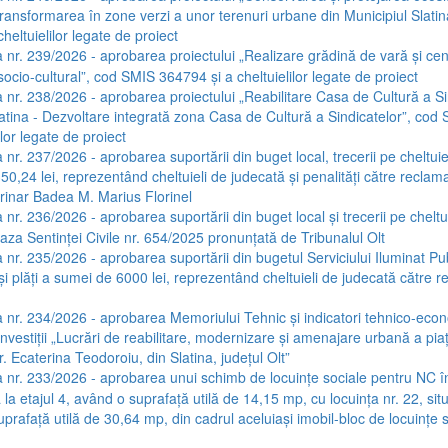
 transformarea în zone verzi a unor terenuri urbane din Municipiul Slati
heltuielilor legate de proiect
 nr. 239/2026 - aprobarea proiectului „Realizare grădină de vară și cen
socio-cultural”, cod SMIS 364794 și a cheltuielilor legate de proiect
 nr. 238/2026 - aprobarea proiectului „Reabilitare Casa de Cultură a Si
latina - Dezvoltare integrată zona Casa de Cultură a Sindicatelor”, co
ilor legate de proiect
nr. 237/2026 - aprobarea suportării din buget local, trecerii pe cheltuieli
0,24 lei, reprezentând cheltuieli de judecată și penalități către reclam
rinar Badea M. Marius Florinel
 nr. 236/2026 - aprobarea suportării din buget local și trecerii pe cheltu
aza Sentinței Civile nr. 654/2025 pronunțată de Tribunalul Olt
nr. 235/2026 - aprobarea suportării din bugetul Serviciului Iluminat Publ
 și plăți a sumei de 6000 lei, reprezentând cheltuieli de judecată către 
 nr. 234/2026 - aprobarea Memoriului Tehnic și indicatori tehnico-econ
investiții „Lucrări de reabilitare, modernizare și amenajare urbană a piaț
. Ecaterina Teodoroiu, din Slatina, județul Olt”
 nr. 233/2026 - aprobarea unui schimb de locuințe sociale pentru NC în
ă la etajul 4, având o suprafață utilă de 14,15 mp, cu locuința nr. 22, situ
prafață utilă de 30,64 mp, din cadrul aceluiași imobil-bloc de locuințe s