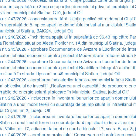
 nr. 248/2026 - concesionarea fără licitație publică către domnul ȘG ș
eren în suprafață de 8 mp ce aparține domeniului privat al municipiului 
ravilanul municipiului Slatina, C10, județul Olt
 nr. 247/2026 - concesionarea fără licitație publică către domnul CI și 
în suprafață de 8 mp ce aparține domeniului privat al municipiului Slatin
municipiului Slatina, BAIC24, județul Olt
 nr. 246/2026 - închirierea spațiului în suprafață de 96,43 mp către Part
 Românilor, situat pe Aleea Florilor nr. 1A din municipiul Slatina, județu
 nr. 245/2026 - aprobare Documentație de Avizare a Lucrărilor de Inte
dicatori tehnico-economici pentru proiectul Modernizare trotuare strada
 nr. 244/2026 - aprobare Documentație de Avizare a Lucrărilor de Inte
icatori tehnico-economici pentru proiectul Reabilitare integrată a clădirii
e situată în strada Lipscani nr. 49 municipiul Slatina, județul Olt
 nr. 243/2026 - aprobarea indicatorilor tehnico-economici la faza Studi
 ai obiectivului de investiții „Realizarea unei capacități de producere ene
abile de energie solară și stocare în Municipiul Slatina, județul Olt”
 nr. 242/2026 - includerea în inventarul bunurilor ce aparțin domeniului 
Slatina a unui imobil-teren cu suprafața de 56 mp situat în intravilanul m
da Crișan, nr. 2, județul Olt
 nr. 241/2026 - includerea în inventarul bunurilor ce aparțin domeniului 
Slatina a unui imobil-teren cu suprafața de 4 mp situat în intravilanul mu
da Văilor, nr. 17, adiacent fațadei de nord a blocului 17, scara B, ap. 3, 
 nr. 240/2026 - aprobarea proiectului „Conservarea și protejarea ecosi