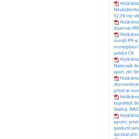
Hotărârea 
Nevăzătorilor
52,29 mp situ
Hotărârea 
doamnei IRV
Hotărârea
numiții PR ș
municipiului 
județul Olt
Hotărârea
Națională de 
sport, din St
Hotărârea
dezmembrarea
privat al mun
Hotărârea
suprafață de 
Slatina, BAIC
Hotărârea
sarcini, priv
gestiunii ser
aprobat prin 