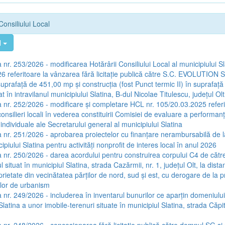
Consiliului Local
l
nr. 253/2026 - modificarea Hotărârii Consiliului Local al municipiului Sl
6 referitoare la vânzarea fără licitație publică către S.C. EVOLUTION S
suprafață de 451,00 mp și construcția (fost Punct termic II) în suprafață
t în intravilanul municipiului Slatina, B-dul Nicolae Titulescu, județul Olt
 nr. 252/2026 - modificare și completare HCL nr. 105/20.03.2025 referi
silieri locali în vederea constituirii Comisiei de evaluare a performanț
individuale ale Secretarului general al municipiului Slatina
 nr. 251/2026 - aprobarea proiectelor cu finanțare nerambursabilă de l
cipiului Slatina pentru activități nonprofit de interes local în anul 2026
 nr. 250/2026 - darea acordului pentru construirea corpului C4 de că
 situat în municipiul Slatina, strada Cazărmii, nr. 1, județul Olt, la dista
prietate din vecinătatea părților de nord, sud și est, cu derogare de la 
lor de urbanism
 nr. 249/2026 - includerea în inventarul bunurilor ce aparțin domeniului 
Slatina a unor imobile-terenuri situate în municipiul Slatina, strada Căp