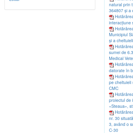
natural prin
364807 și a c
Hotărârea
interacțiune 
Hotărârea
Municipiul S
și a cheltuiel
Hotărârea 
sumei de 6.35
Medical Vete
Hotărârea
datorate în b
Hotărârea 
pe cheltuieli
CMC
Hotărârea
proiectul de 
«Steaua», str
Hotărârea
nr. 30 situat
3, având o su
C-30