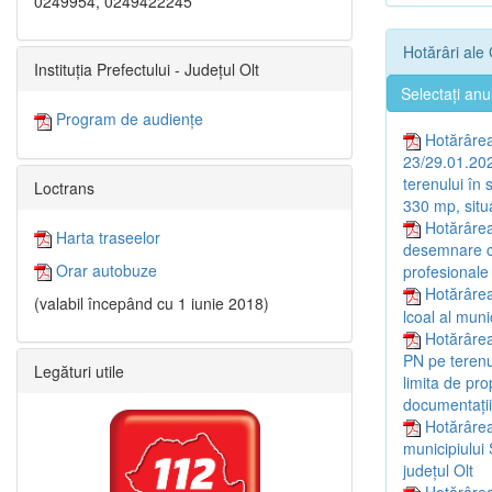
0249954, 0249422245
Hotărâri ale 
Instituția Prefectului - Județul Olt
Selectați anu
Program de audiențe
Hotărârea 
23/29.01.202
terenului în 
Loctrans
330 mp, situa
Hotărârea
Harta traseelor
desemnare con
Orar autobuze
profesionale 
Hotărârea
(valabil începând cu 1 iunie 2018)
lcoal al muni
Hotărârea
PN pe terenul
Legături utile
limita de pro
documentații
Hotărârea
municipiului 
județul Olt