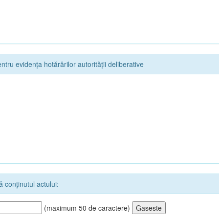
ntru evidența hotărârilor autorității deliberative
 conținutul actului:
(maximum 50 de caractere)