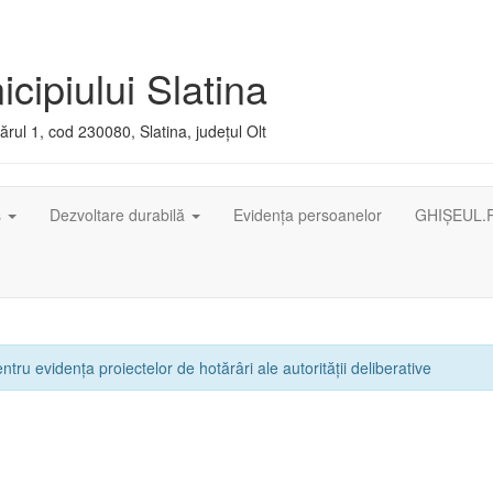
cipiului Slatina
rul 1, cod 230080, Slatina, județul Olt
ș
Dezvoltare durabilă
Evidența persoanelor
GHIȘEUL.
ntru evidența proiectelor de hotărâri ale autorității deliberative