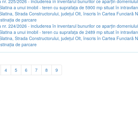
 nr. 225/2026 - includerea în inventarul bunurilor ce aparțin domeniului 
Slatina a unui imobil - teren cu suprafața de 5900 mp situat în intravilan
Slatina, Strada Constructorului, județul Olt, înscris în Cartea Funciară 
estinația de parcare
 nr. 224/2026 - includerea în inventarul bunurilor ce aparțin domeniului 
Slatina a unui imobil - teren cu suprafața de 2489 mp situat în intravilan
Slatina, Strada Constructorului, județul Olt, înscris în Cartea Funciară 
estinația de parcare
4
5
6
7
8
9