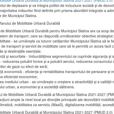
bilitate Urbană Durabilă al Municipiului Slatina 2021-2027 (PMUD 2.0)
l de deplasare și va integra politici de incluziune socială și de dezvol
joritatea măsurilor fiind definite prin prisma abordării integrate a admi
e din Municipiul Slatina.
Planului de Mobilitate Urbană Durabilă
 de Mobilitate Urbană Durabilă pentru Municipiul Slatina are ca scop d
istem de transport, care sa răspundă următoarelor obiective strategice:
bilitate - se urmărește ca tuturor cetățenilor Municipiului Slatina să le fie
i de transport și servicii de mobilitate care să le permită un acces facil 
ile și destinațiile esențiale;
nță și securitate - îmbunătățirea segmentului ce cuprinde siguranța și s
- reducerea poluării fonice și a poluării aerului, reducerea consumului 
iilor de gaze cu efect de seră;
nță economică - eficiența și rentabilitatea transportului de persoane și m
ea eficienței economice;
ea mediului urban - se urmărește o creștere a atractivității și a calității 
ului urban, a economiei și a societății slătinene.
ul de Mobilitate Urbană Durabilă al Municipiului Slatina 2021-2027 (P
țiuni ample la nivel local pe direcțiile principale ale dezvoltării mobilită
climatică, mobilitatea ca serviciu (MaaS), digitalizarea mobilității, accesibi
bilitate Urbană Durabilă al Municipiului Slatina 2021-2027 (PMUD 2.0) a