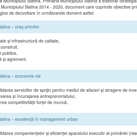
 Municipiului Slatina, Primăria Municipiului Slatina a elaborat Strategi
 Municipiului Slatina 2014 - 2020, document care cuprinde obiective prio
tegice de dezvoltare în următoarele domenii astfel:
latina – oraş primitor
ate şi infrastructură de calitate,
construit,
i publice,
ă şi agrement,
Slatina – economie vie
idarea serviciilor de sprijin pentru mediul de afaceri şi atragere de inves
area şi încurajarea antreprenoriatului,
rea competitivităţii forţei de muncă,
Slatina – excelenţă în management urban
idarea compentenţelor şi eficienţei aparatului executiv al primăriei (r