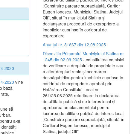
„Construire parcare supraetajată, Cartier
Eugen Ionescu, Municipiul Slatina, Județul
Olt”, situat în municipiul Slatina și
declanșarea procedurii de expropriere a
imobilelor cuprinse în coridorul de
expropriere
Anunțul nr. 81867 din 12.08.2025
Dispoziția Primarului Municipiului Slatina nr.
1245 din 02.09.2025
- constituirea comisiei
de verificare a dreptului de proprietate sau
014-2020
a altor drepturi reale și acordarea
despăgubirilor pentru imobilele cuprinse în
014-2020
vine
coridorul de expropriere aprobat prin
 o bază
Hotărârea Consiliului Local nr.
grate,
261/25.06.2025 referitoare la declararea
de utilitate publică și de interes local și
aprobarea amplasamentului pentru
pune să
lucrarea de utilitate publică de interes local
 urban,
„Construire parcare supraetajată, situată în
 pentru a-şi
Cartierul Eugen Ionescu, municipiul
dentităţii
Slatina, județul Olt”
 publice.