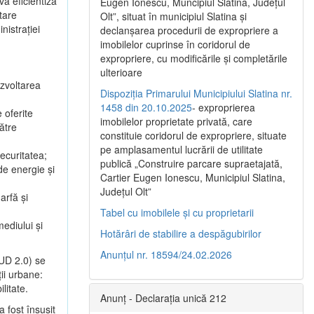
va eficientiza
Eugen Ionescu, Muncipiul Slatina, Judeţul
tare
Olt”, situat în municipiul Slatina şi
nistrației
declanşarea procedurii de expropriere a
imobilelor cuprinse în coridorul de
expropriere, cu modificările şi completările
ulterioare
ezvoltarea
Dispoziția Primarului Municipiului Slatina nr.
1458 din 20.10.2025
- exproprierea
 oferite
imobilelor proprietate privată, care
către
constituie coridorul de expropriere, situate
pe amplasamentul lucrării de utilitate
ecuritatea;
publică „Construire parcare supraetajată,
de energie și
Cartier Eugen Ionescu, Municipiul Slatina,
Județul Olt”
arfă și
Tabel cu imobilele și cu proprietarii
mediului și
Hotărâri de stabilire a despăgubirilor
Anunțul nr. 18594/24.02.2026
MUD 2.0) se
ții urbane:
litate.
Anunț - Declarația unică 212
 fost însușit