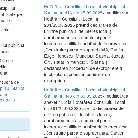
Hotărârea Consiliului Local al Municipiului
cipiului
Slatina nr. 416 din 15.09.2025
- modificarea
ntificate pe
Hotărârii Consiliului Local nr.
imatice.
261/25.06.2025 privind declararea de
 este
utilitate publică și de interes local și
aprobarea amplasamentului pentru
lucrarea de utilitate publică de interes local
lui public şi
„Construire parcare supraetajată, Cartier
uncă.
Eugen Ionescu, Muncipiul Slatina, Județul
0 se pot
Olt”, situat în municipiul Slatina și
iţia
declanșarea procedurii de expropriere a
onal.
imobilelor cuprinse în coridorul de
expropriere
nsuşită de
piului Slatina
Hotărârea Consiliului Local al Municipiului
a nr.
Slatina nr. 443 din 30.09.2025
- modificarea
1.07.2018
.
anexei nr. 2 la Hotărârea Consiliului Local
nr. 261/25.06.2025 privind declararea de
utilitate publică şi de interes local şi
aprobarea amplasamentului pentru
lucrarea de utilitate publică de interes local
„Construire parcare supraetajată, Cartier