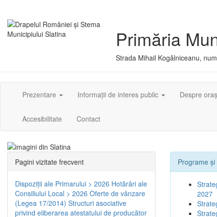
Primăria Muni
Strada Mihail Kogălniceanu, numă
Prezentare
Informații de interes public
Despre ora
Accesibilitate
Contact
Pagini vizitate frecvent
Programe și 
Dispoziţii ale Primarului > 2026
Hotărâri ale
Strate
Consiliului Local > 2026
Oferte de vânzare
2027
(Legea 17/2014)
Structuri asociative
Strate
privind eliberarea atestatului de producător
Strate