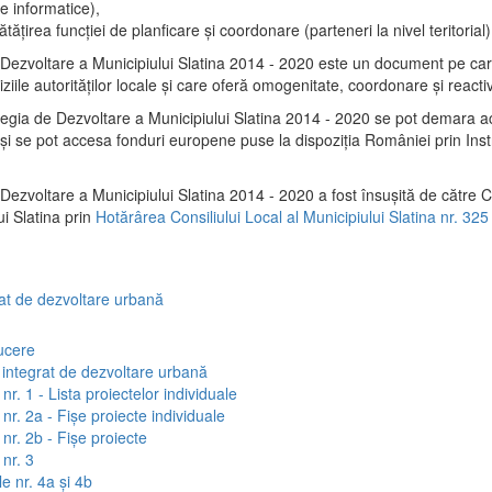
e informatice),
tăţirea funcţiei de planficare şi coordonare (parteneri la nivel teritorial)
 Dezvoltare a Municipiului Slatina 2014 - 2020 este un document pe ca
iile autorităţilor locale şi care oferă omogenitate, coordonare şi reactiv
tegia de Dezvoltare a Municipiului Slatina 2014 - 2020 se pot demara a
al şi se pot accesa fonduri europene puse la dispoziţia României prin In
Dezvoltare a Municipiului Slatina 2014 - 2020 a fost însuşită de către C
ui Slatina prin
Hotărârea Consiliului Local al Municipiului Slatina nr. 325
rat de dezvoltare urbană
ucere
 integrat de dezvoltare urbană
nr. 1 - Lista proiectelor individuale
nr. 2a - Fișe proiecte individuale
nr. 2b - Fișe proiecte
nr. 3
e nr. 4a și 4b