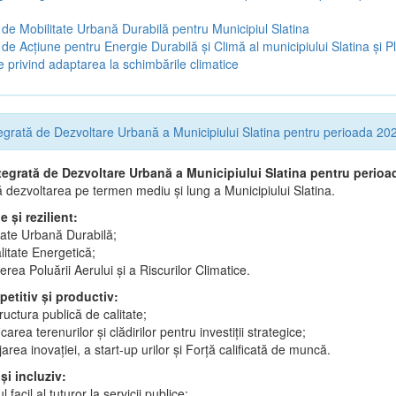
 de Mobilitate Urbană Durabilă pentru Municipiul Slatina
 de Acţiune pentru Energie Durabilă şi Climă al municipiului Slatina şi P
e privind adaptarea la schimbările climatice
tegrată de Dezvoltare Urbană a Municipiului Slatina pentru perioada 2
ntegrată de Dezvoltare Urbană a Municipiului Slatina pentru perio
 dezvoltarea pe termen mediu și lung a Municipiului Slatina.
e și rezilient:
tate Urbană Durabilă;
litate Energetică;
rea Poluării Aerului și a Riscurilor Climatice.
etitiv și productiv:
tructura publică de calitate;
icarea terenurilor și clădirilor pentru investiții strategice;
jarea inovației, a start-up urilor și Forță calificată de muncă.
 și incluziv:
 facil al tuturor la servicii publice;