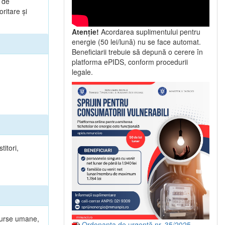
a de
ritare şi
Atenție!
Acordarea suplimentului pentru
energie (50 lei/lună) nu se face automat.
Beneficiarii trebuie să depună o cerere în
platforma ePIDS, conform procedurii
legale.
titori,
esurse umane,
Ordonanța de urgență nr. 35/2025