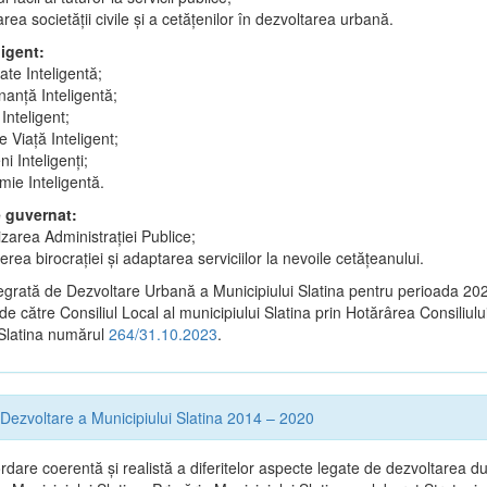
area societății civile și a cetățenilor în dezvoltarea urbană.
ligent:
tate Inteligentă;
anță Inteligentă;
Inteligent;
 Viață Inteligent;
i Inteligenți;
ie Inteligentă.
e guvernat:
lizarea Administrației Publice;
rea birocrației și adaptarea serviciilor la nevoile cetățeanului.
tegrată de Dezvoltare Urbană a Municipiului Slatina pentru perioada 2
 de către Consiliul Local al municipiului Slatina prin Hotărârea Consiliulu
 Slatina numărul
264/31.10.2023
.
 Dezvoltare a Municipiului Slatina 2014 – 2020
dare coerentă şi realistă a diferitelor aspecte legate de dezvoltarea du