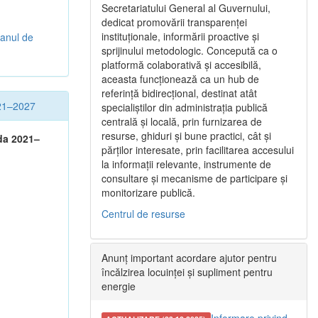
Secretariatului General al Guvernului,
dedicat promovării transparenței
instituționale, informării proactive și
lanul de
sprijinului metodologic. Concepută ca o
platformă colaborativă și accesibilă,
aceasta funcționează ca un hub de
referință bidirecțional, destinat atât
021–2027
specialiștilor din administrația publică
centrală și locală, prin furnizarea de
resurse, ghiduri și bune practici, cât și
ada 2021–
părților interesate, prin facilitarea accesului
la informații relevante, instrumente de
consultare și mecanisme de participare și
monitorizare publică.
Centrul de resurse
Anunț important acordare ajutor pentru
încălzirea locuinței și supliment pentru
energie