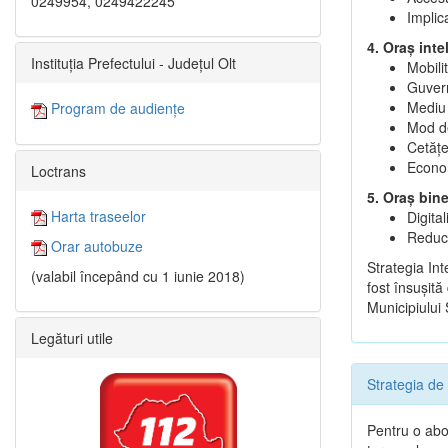
0249954, 0249422245
Implic
4. Oraș inte
Instituția Prefectului - Județul Olt
Mobili
Guvern
Mediu 
Program de audiențe
Mod de
Cetățen
Econom
Loctrans
5. Oraș bin
Harta traseelor
Digita
Reduce
Orar autobuze
Strategia In
(valabil începând cu 1 iunie 2018)
fost însuşită
Municipiului
Legături utile
Strategia de
Pentru o abor