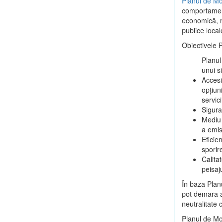
Planul de Mo
comportamentu
economică, ma
publice local
Obiectivele 
Planul
unui s
Accesi
opțiun
servici
Sigura
Mediu 
a emis
Eficie
sporir
Calitat
peisaj
În baza Plan
pot demara ac
neutralitate 
Planul de Mo