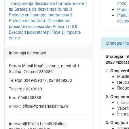
Transparenţa decizională
Formulare cereri
2020
tip
Strategia de dezvoltare durabilă
Planul
Proiecte cu finanţare internaţională
Planul
Proiecte de hotărâre
Deschiderea
acţiun
procedurii succesorale (Anexa 2)
DDI -
Executori judecătorești
Taxe şi impozite
online
Strategia In
Informaţii de contact
Strategia I
2027
vizează
Strada Mihail Kogălniceanu, numărul 1,
1. Oraș verd
Slatina, Olt, cod 230080
Mobili
Telefon 0249439377, 0249439233
Neutra
Reduce
Telverde 0349919
2. Oraș comp
Fax: 0249439336
Infras
e-mail:
office@primariaslatina.ro
Valorif
Încura
3. Oraș just
Intervenții Poliția Locală Slatina
Accesul