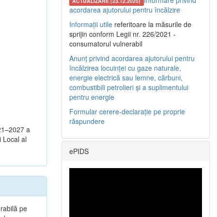
Informare privind
ACTUALIZARE (23.12.2025)
acordarea ajutorului pentru încălzire
Informații utile
referitoare la măsurile de
sprijin conform Legii nr. 226/2021 -
consumatorul vulnerabil
Anunț privind acordarea ajutorului pentru
încălzirea locuinței cu gaze naturale,
energie electrică sau lemne, cărbuni,
combustibili petrolieri și a suplimentului
pentru energie
Formular cerere-declarație pe proprie
răspundere
021–2027 a
i Local al
ePIDS
rabilă pe