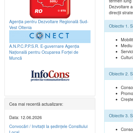
termen lung a
Dezvoltare a
direcţii stra
Agenția pentru Dezvoltare Regională Sud-
Obiectiv 1. S
Vest Oltenia
Mobilit
Mediu 
A.N.P.C.P.P.S.R.
E-guvernare
Agenția
Servici
Națională pentru Ocuparea Forței de
Cultur
Muncă
Obiectiv 2. 
Consol
Promov
Creşte
Cea mai recentă actualizare:
Obiectiv 3. 
Data: 12.06.2026
Convocări / Invitaţii la şedinţele Consiliului
Consol
Local