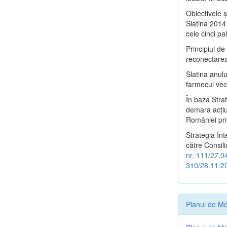
Obiectivele ş
Slatina 2014 
cele cinci pa
Principiul d
reconectarea 
Slatina anulu
farmecul vech
În baza Stra
demara acţiu
României pri
Strategia In
către Consili
nr. 111/27.0
310/28.11.2
Planul de Mo