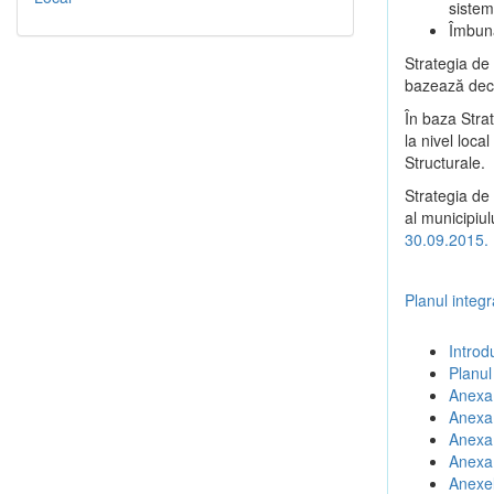
sistem
Îmbună
Strategia de
bazează deciz
În baza Stra
la nivel loc
Structurale.
Strategia de 
al municipiul
30.09.2015.
Planul integ
Introd
Planul
Anexa 
Anexa 
Anexa 
Anexa 
Anexel