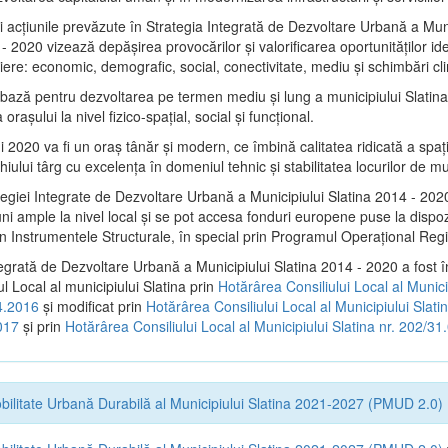
i acţiunile prevăzute în Strategia Integrată de Dezvoltare Urbană a Muni
- 2020 vizează depășirea provocărilor şi valorificarea oportunităţilor ide
liere: economic, demografic, social, conectivitate, mediu şi schimbări cl
e bază pentru dezvoltarea pe termen mediu şi lung a municipiului Slatina
oraşului la nivel fizico-spaţial, social şi funcţional.
i 2020 va fi un oraş tânăr şi modern, ce îmbină calitatea ridicată a spaţiu
iului târg cu excelenţa în domeniul tehnic şi stabilitatea locurilor de m
tegiei Integrate de Dezvoltare Urbană a Municipiului Slatina 2014 - 202
ni ample la nivel local şi se pot accesa fonduri europene puse la dispoz
n Instrumentele Structurale, în special prin Programul Operațional Regi
tegrată de Dezvoltare Urbană a Municipiului Slatina 2014 - 2020 a fost î
ul Local al municipiului Slatina prin
Hotărârea Consiliului Local al Munici
4.2016
și modificat prin
Hotărârea Consiliului Local al Municipiului Slatin
017
și prin
Hotărârea Consiliului Local al Municipiului Slatina nr. 202/3
bilitate Urbană Durabilă al Municipiului Slatina 2021-2027 (PMUD 2.0)