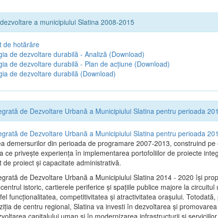
 dezvoltare a municipiului Slatina 2008-2015
t de hotărâre
gia de dezvoltare durabilă - Analiză
(Download)
gia de dezvoltare durabilă - Plan de acțiune
(Download)
gia de dezvoltare durabilă
(Download)
tegrată de Dezvoltare Urbană a Municipiului Slatina pentru perioada 2
tegrată de Dezvoltare Urbană a Municipiului Slatina pentru perioada 2
ea demersurilor din perioada de programare 2007-2013, construind pe
a ce priveşte experienţa în implementarea portofoliilor de proiecte inte
e proiect și capacitate administrativă.
tegrată de Dezvoltare Urbană a Municipiului Slatina 2014 - 2020 își pro
entrul istoric, cartierele periferice şi spaţiile publice majore la circuitul
el funcţionalitatea, competitivitatea şi atractivitatea oraşului. Totodată,
iţia de centru regional, Slatina va investi în dezvoltarea şi promovarea i
zvoltarea capitalului uman şi în modernizarea infrastructurii şi serviciilor