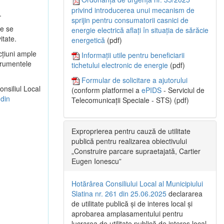
privind introducerea unui mecanism de
.
sprijin pentru consumatorii casnici de
re se
energie electrică aflați în situația de sărăcie
itate.
energetică
(pdf)
cţiuni ample
Informații utile pentru beneficiarii
strumentele
tichetului electronic de energie
(pdf)
Formular de solicitare a ajutorului
onsiliul Local
(conform platformei a
ePIDS
- Serviciul de
 din
Telecomunicații Speciale - STS) (pdf)
Exproprierea pentru cauză de utilitate
publică pentru realizarea obiectivului
„Construire parcare supraetajată, Cartier
Eugen Ionescu”
Hotărârea Consiliului Local al Municipiului
Slatina nr. 261 din 25.06.2025
declararea
de utilitate publică și de interes local și
aprobarea amplasamentului pentru
lucrarea de utilitate publică de interes local