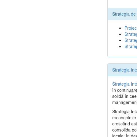
Strategia de
Proiec
Strate
Strate
Strate
Strategia In
Strategia In
în continuar
solidă în cee
management d
Strategia In
reconecteze c
crescând astf
consolida poz
locale, în de